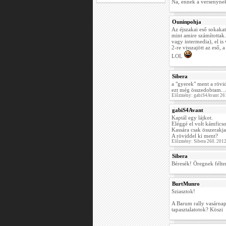
Na, ennek a versenynek 
Ouninpohja
Az éjszakai eső sokakat
mint amire számítottak.
vagy intermedia), el i
2-re visszajött az eső,
LOL
Sibera
a "gyerek" ment a rövidd
ezt még összedobtam...
Előzmény: gabiS4Avant 26
gabiS4Avant
Kaptál egy lájkot.
Eléggé el volt kámfics
Kassára csak összerakja.
A röviddel ki ment?
Előzmény: Sibera 260. 201
Sibera
Béresék! Öregnek félteng
BurtMunro
Sziasztok!
A Barum rally vasárnap
tapasztalatotok? Köszi