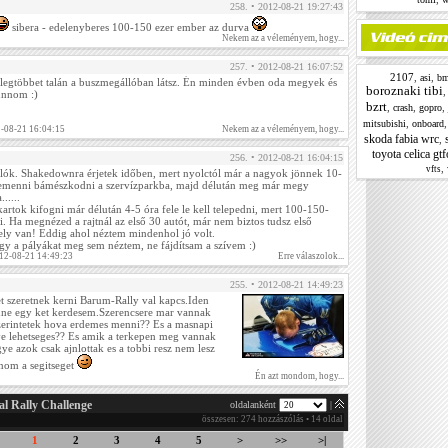
258. • 2012-08-21 19:27:43
sibera - edelenyberes 100-150 ezer ember az durva
Nekem az a véleményem, hogy...
257. • 2012-08-21 16:07:52
2107
,
,
asi
b
 legtöbbet talán a buszmegállóban látsz. Én minden évben oda megyek és
boroznaki tibi
unnom :)
bzrt
,
,
,
crash
gopro
,
mitsubishi
onboard
2-08-21 16:04:15
Nekem az a véleményem, hogy...
skoda fabia wrc
,
toyota celica gtf
256. • 2012-08-21 16:04:15
,
vfts
lók. Shakedownra érjetek időben, mert nyolctól már a nagyok jönnek 10-
emenni bámészkodni a szervízparkba, majd délután meg már megy
.....
kartok kifogni már délután 4-5 óra fele le kell telepedni, mert 100-150-
. Ha megnézed a rajtnál az első 30 autót, már nem biztos tudsz első
hely van! Eddig ahol néztem mindenhol jó volt.
így a pályákat meg sem néztem, ne fájdítsam a szívem :)
012-08-21 14:49:23
Erre válaszolok...
255. • 2012-08-21 14:49:23
et szeretnek kerni Barum-Rally val kapcs.Iden
nne egy ket kerdesem.Szerencsere mar vannak
zerintetek hova erdemes menni?? Es a masnapi
e lehetseges?? Es amik a terkepen meg vannak
ye azok csak ajnlottak es a tobbi resz nem lesz
onom a segitseget
Én azt mondom, hogy...
al Rally Challenge
oldalanként
|
összesen: 274 hozzászólás • 14 oldal
1
2
3
4
5
>
>>
>|