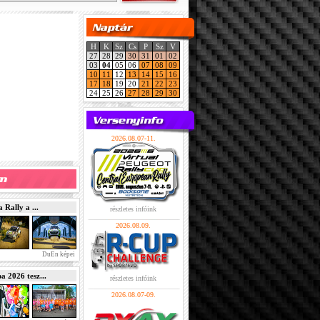
H
K
Sz
Cs
P
Sz
V
27
28
29
30
31
01
02
03
04
05
06
07
08
09
10
11
12
13
14
15
16
17
18
19
20
21
22
23
24
25
26
27
28
29
30
2026.08.07-11.
Rally a ...
részletes infóink
2026.08.09.
DuEn képei
2026 tesz...
részletes infóink
2026.08.07-09.