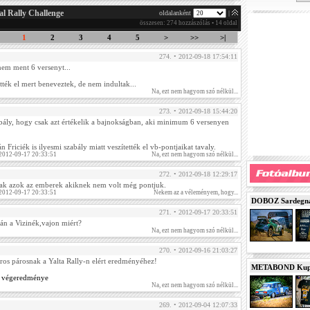
al Rally Challenge
oldalanként
|
összesen: 274 hozzászólás • 14 oldal
1
2
3
4
5
>
>>
>|
274. • 2012-09-18 17:54:11
nem ment 6 versenyt...
tték el mert beneveztek, de nem indultak...
Na, ezt nem hagyom szó nélkül...
273. • 2012-09-18 15:44:20
bály, hogy csak azt értékelik a bajnokságban, aki minimum 6 versenyen
 Friciék is ilyesmi szabály miatt veszítették el vb-pontjaikat tavaly.
 2012-09-17 20:33:51
Na, ezt nem hagyom szó nélkül...
272. • 2012-09-18 12:29:17
tak azok az emberek akiknek nem volt még pontjuk.
 2012-09-17 20:33:51
Nekem az a véleményem, hogy...
DOBOZ Sardegna 
271. • 2012-09-17 20:33:51
lán a Vizinék,vajon miért?
Na, ezt nem hagyom szó nélkül...
270. • 2012-09-16 21:03:27
iros párosnak a Yalta Rally-n elért eredményéhez!
METABOND Kupa 
ny végeredménye
Na, ezt nem hagyom szó nélkül...
269. • 2012-09-04 12:07:33