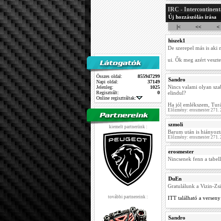
IRC - Intercontinent
Új hozzászólás írása
|<
<<
<
hiszek1
De szerepel más is aki 
ui. Ők meg azért veszte
Összes oldal:
855947299
Sandro
Napi oldal:
37149
Nincs valami olyan sza
Jelenleg:
1025
Regisztrált:
0
elindul?
Online regisztráltak:
Ha jól emlékszem, Turán
Előzmény: erosmester 271.
szmoli
kiemelt partnerünk :
Barum után is hiányoz
Előzmény: erosmester 271.
erosmester
Nincsenek fenn a tabel
DuEn
Gratulálunk a Vizin-Zs
további partnereink :
ITT található a verse
Sandro