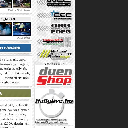
Csatlós Norbi képei
ight 2026
DuEn képei
l
crash
,
,
,
,
csepel
bajna
,
esztergom
,
k e d v e n c e i n k
dunaharaszti
,
miskolc
,
rally ob
,
er
rozi64
salak
,
,
,
,
rigli
nt
om
teszt
,
szombathely
,
,
zsiros
ica gts
,
,
,
roznaki tibi
bujdos miki
ergom
,
,
,
,
evo
fabia
grepton
itiner
,
,
king of europe
,
murva
,
tsubishi lancer
te
skoda
,
s2000
,
,
turi
wrc
,
ald4tel