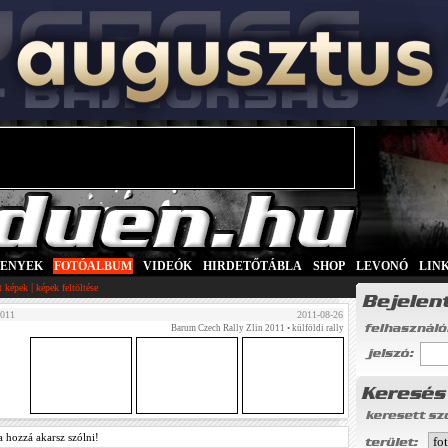
SENYEK
|
FOTÓALBUM
|
VIDEÓK
|
HIRDETŐTÁBLA
|
SHOP
|
LEVONÓ
|
LIN
|
tt képek
képek feltöltése
2011
2011-08-26
Barum Czech Rally Zlin 2011
• külföldi rally
a hozzá akarsz szólni!