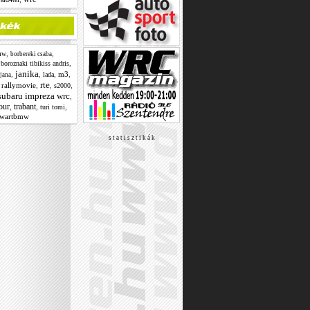
,
,
mw
borbereki csaba
,
,
boroznaki tibikiss andris
janika
,
,
,
m3
,
lada
jana
rte
,
rallymovie
,
,
,
s2000
subaru impreza wrc
,
our
trabant
,
,
,
turi tomi
wartbmw
s t a t i s z t i k á k