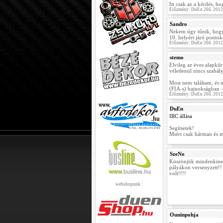
Itt csak az a kérdés, h
Előzmény: DuEn 266. 2012
Sandro
Nekem úgy tűnik, hogy 
10. helyért járó pontok
Előzmény: DuEn 266. 2012
stemo
Elvileg az éves alapkií
véletlenül nincs szabál
Most nem találtam, és n
(FIA-s) bajnokságban -
Előzmény: DuEn 266. 2012
DuEn
IRC állása
Segítsetek!
Miért csak hárman és m
SzeNo
Köszönjük mindenkinek
pályákon versenyzett!! 
volt!!!!
webshopunk :
Ouninpohja