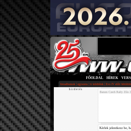
FŐOLDAL
|
HÍREK
|
VER
|
|
|
fotoalbumok
egysoros
ti küldtétek
Evo IV előtt feltöltö
h i r d e t é s
Barum Czech Rally Zlín 
Kérlek jelentkezz be, h