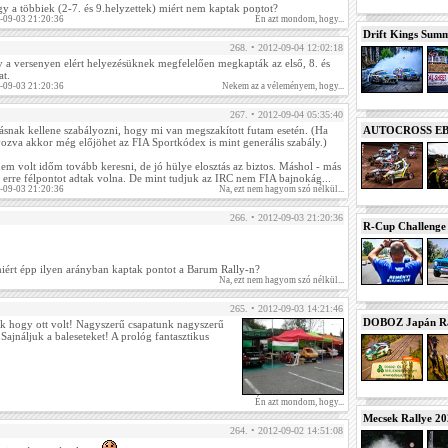
ogy a többiek (2-7. és 9.helyzettek) miért nem kaptak pontot?
-09-03 21:20:36
Én azt mondom, hogy...
Drift Kings Summe
268. • 2012-09-04 12:02:18
a versenyen elért helyezésüknek megfelelően megkapták az első, 8. és
at.
-09-03 21:20:36
Nekem az a véleményem, hogy...
267. • 2012-09-04 05:35:40
rásnak kellene szabályozni, hogy mi van megszakított futam esetén. (Ha
AUTOCROSS EB 2
yozva akkor még előjöhet az FIA Sportkódex is mint generális szabály.)
em volt időm tovább keresni, de jó hülye elosztás az biztos. Máshol - más
 erre félpontot adtak volna. De mint tudjuk az IRC nem FIA bajnokág...
-09-03 21:20:36
Na, ezt nem hagyom szó nélkül...
266. • 2012-09-03 21:20:36
R-Cup Challeng
iért épp ilyen arányban kaptak pontot a Barum Rally-n?
Na, ezt nem hagyom szó nélkül...
265. • 2012-09-03 14:21:46
DOBOZ Japán Ra
 hogy ott volt! Nagyszerű csapatunk nagyszerű
Sajnáljuk a baleseteket! A prológ fantasztikus
Én azt mondom, hogy...
Mecsek Rallye 2
264. • 2012-09-02 14:51:08