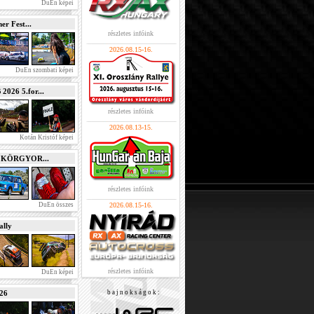
DuEn képei
r Fest...
részletes infóink
2026.08.15-16.
DuEn szombati képei
026 5.for...
részletes infóink
2026.08.13-15.
Kotán Kristóf képei
e KÖRGYOR...
részletes infóink
DuEn összes
2026.08.15-16.
lly
részletes infóink
DuEn képei
026
b a j n o k s á g o k :