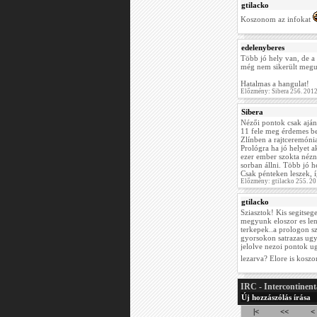
gtilacko
Koszonom az infokat
edelenyberes
Több jó hely van, de a
még nem sikerült meg
Hatalmas a hangulat!
Előzmény: Sibera 256. 201
Sibera
Nézői pontok csak aján
11 fele meg érdemes b
Zlínben a rajtceremónia.
Prológra ha jó helyet a
ezer ember szokta nézni
sorban állni. Több jó 
Csak pénteken leszek, 
Előzmény: gtilacko 255. 2
gtilacko
Sziasztok! Kis segitseg
megyunk eloszor es le
terkepek..a prologon s
gyorsokon satrazas ugy
jelolve nezoi pontok ug
lezarva? Elore is kosz
IRC - Intercontinent
Új hozzászólás írása
|<
<<
<