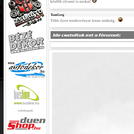
később olvasni is azokat!
TomGreg
Több ilyen rendezvényre lenne szükség...
webshopunk :