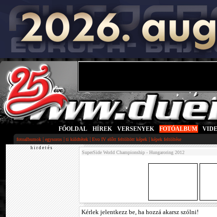
FŐOLDAL
|
HÍREK
|
VERSENYEK
|
FOTÓALBUM
|
VID
|
|
|
|
fotoalbumok
egysoros
ti küldtétek
Evo IV előtt feltöltött képek
képek feltöltése
h i r d e t é s
SuperSide World Championship - Hungaroring 2012
Kérlek jelentkezz be, ha hozzá akarsz szólni!