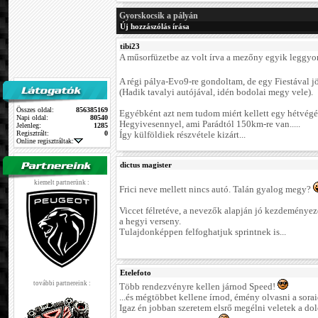
Gyorskocsik a pályán
Új hozzászólás írása
tibi23
A műsorfüzetbe az volt írva a mezőny egyik leggyor
A régi pálya-Evo9-re gondoltam, de egy Fiestával 
(Hadik tavalyi autójával, idén bodolai megy vele).
Összes oldal:
856385169
Egyébként azt nem tudom miért kellett egy hétvégé
Napi oldal:
80540
Hegyivesennyel, ami Parádtól 150km-re van.....
Jelenleg:
1285
Regisztrált:
0
Így külföldiek részvétele kizárt...
Online regisztráltak:
dictus magister
kiemelt partnerünk :
Frici neve mellett nincs autó. Talán gyalog megy?
Viccet félretéve, a nevezők alapján jó kezdeményez
a hegyi verseny.
Tulajdonképpen felfoghatjuk sprintnek is...
Etelefoto
további partnereink :
Több rendezvényre kellen járnod Speed!
...és mégtöbbet kellene írnod, émény olvasni a sorai
Igaz én jobban szeretem elsrő megélni veletek a dol