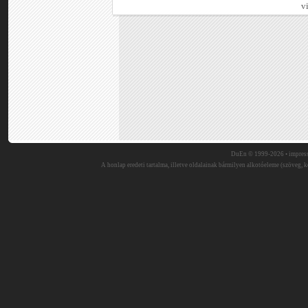
v
DuEn © 1999-2026 •
impres
A honlap eredeti tartalma, illetve oldalainak bármilyen alkotóeleme (szöveg, ké