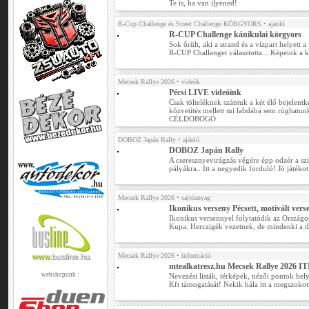
Te is, ha van ilyened!
R-Cup Challenge és Street Challenge KÖRGYORS
• ajánló
R-CUP Challenge kánikulai körgyors
Sok őrült, aki a strand és a vízpart helyett 
R-CUP Challenget választotta... Képeink a 
Mecsek Rallye 2026
• videók
Pécsi LIVE videóink
Csak tölteléknek szántuk a két élő bejelentk
közvetítés mellett mi labdába sem rúghatu
CÉLDOBOGÓ
DOBOZ Japán Rally
• ajánló
DOBOZ Japán Rally
A cseresznyevirágzás végére épp odaér a s
pályákra.. Itt a negyedik forduló! Jó játék
Mecsek Rallye 2026
• sajtóanyag
Ikonikus verseny Pécsett, motivált ver
Ikonikus versennyel folytatódik az Országo
Kupa. Herczigék vezetnek, de mindenki a d
Mecsek Rallye 2026
• információ
mtealkatresz.hu Mecsek Rallye 2026 
webshopunk :
Nevezési listák, térképek, nézői pontok he
Kft támogatását! Nekik hála itt a megszoko