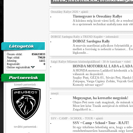
Oroszlány Rallye 2026
• ajánló
Tizenegyszer is Oroszlány Rallye
A kiírásra még kicsit várni kell, de a rend
és a sprintesek technikai szabályzata már el
DOBOZ Sardegna Rally a TREND Kupáért
• információ
DOBOZ Sardegna Rally
A murvás szardíniai pályákon folytatódik a
mellett a forróság is nehezíti a futamot... 
légkondit...
Összes oldal:
856633833
Napi oldal:
79020
Jelenleg:
1415
Salgó Rallye Múzeum közönségtalálkozó - 30 év kamikaze
• videó
Regisztrált:
0
HONDA MOTORRAL LADA a LADA
Online regisztráltak:
A HONDA motoros Ladákról kérdeztük a k
válaszok au ikonoktól..
Szajky Pisti, GÉZA-01, Sóvári Peti, Hankó L
Zsírpapa, Varga Cigány Zoltán, Vojcsik Gol
Komoly névsor ugye?
kiemelt partnerünk :
interjú
Megnyugtat, ha keresztbe megyünk!
Olajos Peti nem csak magának, de másnak is 
Most lett kész Tiszák autójával és többek 
Zsigulikról is...
SSV - CAMP - SCHOOL - TOUR
• ajánló
SSV • Camp • School • Tour - RAJT!
további partnereink :
Itt egy tökéletes lehetőség arra, hogy a sid
rendeltetésszerűen használhassák négy ker