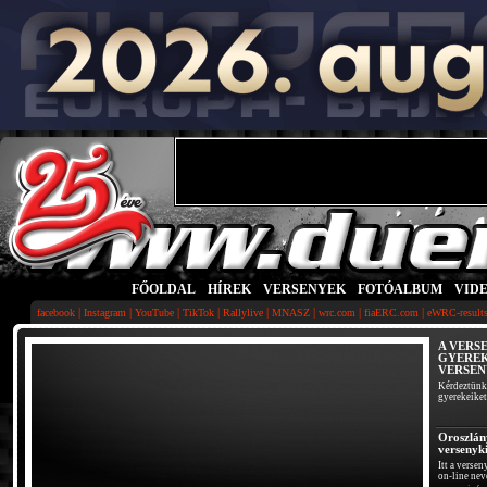
FŐOLDAL
|
HÍREK
|
VERSENYEK
|
FOTÓALBUM
|
VID
|
|
|
|
|
|
|
|
facebook
Instagram
YouTube
TikTok
Rallylive
MNASZ
wrc.com
fiaERC.com
eWRC-result
A VERS
GYERE
VERSEN
Kérdeztünk 
gyerekeiket.
Oroszlán
versenyki
Itt a versen
on-line nev