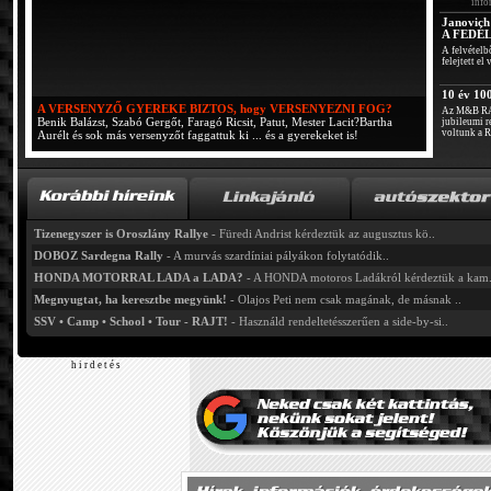
info
Janovich
A FEDÉ
A felvételb
felejtett el 
10 év 10
A VERSENYZŐ GYEREKE BIZTOS, hogy VERSENYEZNI FOG?
Az M&B R
Benik Balázst, Szabó Gergőt, Faragó Ricsit, Patut, Mester Lacit?Bartha
jubileumi 
voltunk a R
Aurélt és sok más versenyzőt faggattuk ki ... és a gyerekeket is!
Tizenegyszer is Oroszlány Rallye
- Füredi Andrist kérdeztük az augusztus kö..
DOBOZ Sardegna Rally
- A murvás szardíniai pályákon folytatódik..
HONDA MOTORRAL LADA a LADA?
- A HONDA motoros Ladákról kérdeztük a kam.
Megnyugtat, ha keresztbe megyünk!
- Olajos Peti nem csak magának, de másnak ..
SSV • Camp • School • Tour - RAJT!
- Használd rendeltetésszerűen a side-by-si..
h i r d e t é s