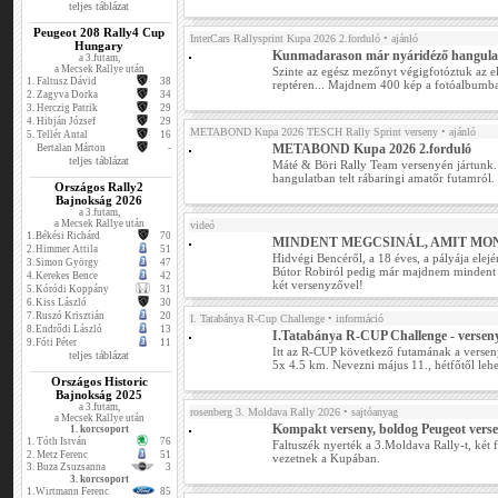
teljes táblázat
Peugeot 208 Rally4 Cup
InterCars Rallysprint Kupa 2026 2.forduló
• ajánló
Hungary
Kunmadarason már nyáridéző hangulat
a 3.futam,
a Mecsek Rallye után
Szinte az egész mezőnyt végigfotóztuk az e
1.
Faltusz Dávid
38
reptéren... Majdnem 400 kép a fotóalbumb
2.
Zagyva Dorka
34
3.
Herczig Patrik
29
4.
Hibján József
29
METABOND Kupa 2026 TESCH Rally Sprint verseny
• ajánló
5.
Tellér Antal
16
METABOND Kupa 2026 2.forduló
Bertalan Márton
-
teljes táblázat
Máté & Böri Rally Team versenyén jártunk. 
hangulatban telt rábaringi amatőr futamról.
Országos Rally2
Bajnokság 2026
a 3.futam,
a Mecsek Rallye után
videó
1.
Békési Richárd
70
MINDENT MEGCSINÁL, AMIT MO
2.
Himmer Attila
51
Hidvégi Bencéről, a 18 éves, a pályája elej
3.
Simon György
47
Bútor Robiról pedig már majdnem mindent 
4.
Kerekes Bence
42
két versenyzővel!
5.
Kóródi Koppány
31
6.
Kiss László
30
7.
Ruszó Krisztián
20
I. Tatabánya R-Cup Challenge
• információ
8.
Endrődi László
13
I.Tatabánya R-CUP Challenge - verseny
9.
Fóti Péter
11
Itt az R-CUP következő futamának a verseny
teljes táblázat
5x 4.5 km. Nevezni május 11., hétfőtől lehe
Országos Historic
Bajnokság 2025
a 3.futam,
rosenberg 3. Moldava Rally 2026
• sajtóanyag
a Mecsek Rallye után
Kompakt verseny, boldog Peugeot vers
1. korcsoport
1.
Tóth István
76
Faltuszék nyerték a 3.Moldava Rally-t, két 
2.
Metz Ferenc
51
vezetnek a Kupában.
3.
Buza Zsuzsanna
3
3. korcsoport
1.
Wirtmann Ferenc
85