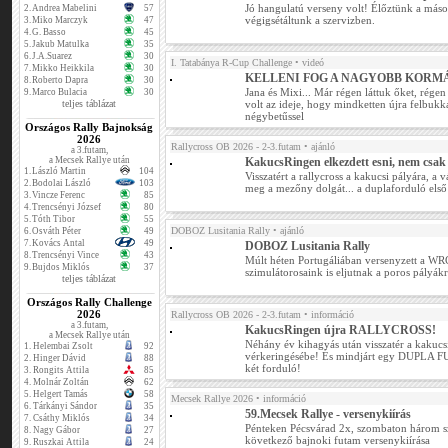
Jó hangulatú verseny volt! Élőztünk a másod
2.
Andrea Mabelini
57
végigsétáltunk a szervizben.
3.
Miko Marczyk
47
4.
G. Basso
45
5.
Jakub Matulka
35
6.
J.A.Suarez
30
I. Tatabánya R-Cup Challenge
• videó
7.
Mikko Heikkila
30
KELLENI FOG A NAGYOBB KORM
8.
Roberto Dapra
30
Jana és Mixi... Már régen láttuk őket, régen
9.
Marco Bulacia
30
teljes táblázat
volt az ideje, hogy mindketten újra felbukka
négybetűssel
Országos Rally Bajnokság
2026
Rallycross OB 2026 - 2-3.futam
• ajánló
a 3.futam,
a Mecsek Rallye után
KakucsRingen elkezdett esni, nem csak 
1.
László Martin
104
Visszatért a rallycross a kakucsi pályára, a 
2.
Bodolai László
103
meg a mezőny dolgát... a duplaforduló első
3.
Vincze Ferenc
85
4.
Trencsényi József
80
5.
Tóth Tibor
55
DOBOZ Lusitania Rally
• ajánló
6.
Osváth Péter
49
7.
Kovács Antal
49
DOBOZ Lusitania Rally
8.
Trencsényi Vince
43
Múlt héten Portugáliában versenyzett a WR
9.
Bujdos Miklós
37
szimulátorosaink is eljutnak a poros pályákr
teljes táblázat
Országos Rally Challenge
2026
Rallycross OB 2026 - 2-3.futam
• információ
a 3.futam,
KakucsRingen újra RALLYCROSS!
a Mecsek Rallye után
Néhány év kihagyás után visszatér a kakucsi
1.
Helembai Zsolt
92
vérkeringésébe! És mindjárt egy DUPLA
2.
Hinger Dávid
88
két forduló!
3.
Rongits Attila
85
4.
Molnár Zoltán
62
5.
Helgert Tamás
58
Mecsek Rallye 2026
• információ
6.
Tárkányi Sándor
35
59.Mecsek Rallye - versenykiírás
7.
Csáthy Miklós
34
Pénteken Pécsvárad 2x, szombaton három sza
8.
Nagy Gábor
27
következő bajnoki futam versenykiírása
9.
Ruszkai Attila
24