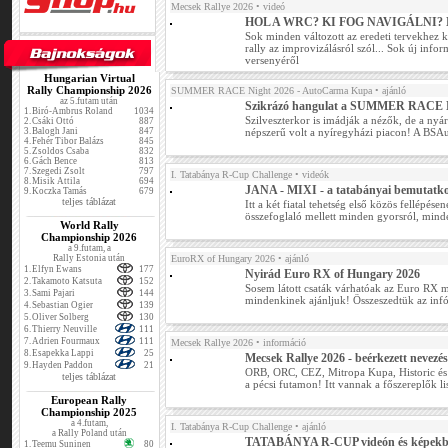
Mecsek Rallye 2026
• videó
HOL A WRC? KI FOG NAVIGÁLNI?
Sok minden változott az eredeti tervekhez 
rally az improvizálásról szól... Sok új inf
versenyéről
Hungarian Virtual
Rally Championship 2026
SUMMER RACE Night 2026 - AutoCarma Kupa
• ajánló
az 5.futam után
Szikrázó hangulat a SUMMER RACE 
1.
Biró-Ambrus Roland
1034
Szilveszterkor is imádják a nézők, de a nyár
2.
Csáki Ottó
887
3.
Balogh Jani
847
népszerű volt a nyíregyházi piacon! A BSA
4.
Fehér Tibor Balázs
845
5.
Zsoldos Csaba
832
6.
Gách Bence
813
7.
Szegedi Zsolt
797
I. Tatabánya R-Cup Challenge
• videók
8.
Misik Attila
694
JANA - MIXI - a tatabányai bemutatk
9.
Koczka Tamás
679
teljes táblázat
Itt a két fiatal tehetség első közös fellépés
összefoglaló mellett minden gyorsról, mind
World Rally
Championship 2026
a 9.futam, a
Rally Estonia után
EuroRX of Hungary 2026
• ajánló
1.
Elfyn Ewans
177
Nyirád Euro RX of Hungary 2026
2.
Takamoto Katsuta
152
Sosem látott csaták várhatóak az Euro RX 
3.
Sami Pajari
144
mindenkinek ajánljuk! Összeszedtük az infó
4.
Sebastian Ogier
139
5.
Oliver Solberg
130
6.
Thierry Neuville
111
7.
Adrien Fourmaux
111
Mecsek Rallye 2026
• információ
8.
Esapekka Lappi
25
Mecsek Rallye 2026 - beérkezett nevezé
9.
Hayden Paddon
21
ORB, ORC, CEZ, Mitropa Kupa, Historic és
teljes táblázat
a pécsi futamon! Itt vannak a főszereplők lis
European Rally
Championship 2025
a 4.futam,
I. Tatabánya R-Cup Challenge
• ajánló
a Rally Poland után
TATABÁNYA R-CUP videón és képek
1.
Teemu Suninen
80