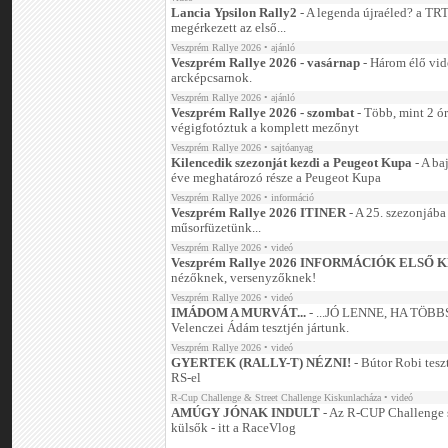
Lancia Ypsilon Rally2
- A legenda újraéled? a T
megérkezett az első...
Veszprém Rallye 2026
• ajánló
Veszprém Rallye 2026 - vasárnap
- Három élő vid
arcképcsarnok.
Veszprém Rallye 2026
• ajánló
Veszprém Rallye 2026 - szombat
- Több, mint 2 ó
végigfotóztuk a komplett mezőnyt
Veszprém Rallye 2026
• sajtóanyag
Kilencedik szezonját kezdi a Peugeot Kupa
- A ba
éve meghatározó része a Peugeot Kupa
Veszprém Rallye 2026
• információ
Veszprém Rallye 2026 ITINER
- A 25. szezonjába 
műsorfüzetünk...
Veszprém Rallye 2026
• videó
Veszprém Rallye 2026 INFORMÁCIÓK ELSŐ
nézőknek, versenyzőknek!
Veszprém Rallye 2026
• videó
IMÁDOM A MURVÁT...
- ...JÓ LENNE, HA TÖBB
Velenczei Ádám tesztjén jártunk.
Veszprém Rallye 2026
• videó
GYERTEK (RALLY-T) NÉZNI!
- Bútor Robi tes
RS-el
R-Cup Challenge & Street Challenge Kiskunlacháza
• videó
AMÚGY JÓNAK INDULT
- Az R-CUP Challenge s
külsők - itt a RaceVlog