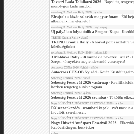
Tavaszi Lada Találkozó 2026
- Napsütés, rengete
mosolygós Lada imádó...
rosenberg 3. Moldava Rally 2026
• ajánló
Elrajtolt a közös szlovák-magyar futam
- Élő bej
albumunk már elérhető!
rosenberg 3. Moldava Rally 2026
• sajtóanyag
Új pályákon folytatódik a Peugeot Kupa
- Kezdőd
TREND Croatia Rally
• ajánló
TREND Croatia Rally
- A horvát poros aszfaltra v
közösségünket!
rosenberg 3. Moldava Rally 2026
• információ
3.Moldava Rally - itt vannak a nevezési listák!
- Ö
Szepsi környékén megrendezendő versenyen!
Autocross ZONA 2026 Nyirád
• ajánló
Autocross CEZ-OB Nyirád
- Kotán Kristóf izgalm
Sebesség Fesztivál 2026
• videó
Sebesség Fesztivál 2026 vasárnap
- Kvalifikációk,
közben rengeteg autós program
Sebesség Fesztivál 2026
• ajánló
Sebesség Fesztivál 2026 szombat
- Tökölön elkezd
Nagy HÚSVÉTI AUTÓSPORT FESZTIVÁL 2026
• ajánló
RX szezonkezdés - szombati képek
- svét most is 
indulóit, szerelmeseit
Nagy HÚSVÉTI AUTÓSPORT FESZTIVÁL 2026
• ajánló
Nagy Húsvéti Autósport Fesztivál 2026
- Elkezdőd
RabócsiRingen, húsvétkor
videó