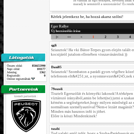
Itt vannak az egri térképek, nevezési listá
maradj le semmiről a szezonzárón! És rend
Kérlek jelentkezz be, ha hozzá akarsz szólni!
Eger Rallye
Új hozzászólás írása
|<
<<
<
1
2
3
4
qgli
Sziasztok! Ha vki Bátor-Terpes gyors elején talált 
kocsijáról jutalom ellenében visszavásárolná:))
Összes oldal:
856655990
Dani85
Napi oldal:
101177
Sziasztok! Szombaton a parádi gyors végéhez köze
Jelenleg:
1362
Regisztrált:
0
telefonom elt&#251;nt, a nyomravezet&#245;nek m
Online regisztráltak:
79eszoli
Tisztelt Egerszólát és környéki lakosok!A térképen
kiemelt partnerünk :
víztározó irányából,amin be lehet(ne) jutni a szaka
kérném a segítségeteket,hogy milyen minőségű az e
normálisan személyautóval?Nem-e lezárt magánút?
Minden más hasznos infó is jöhet.
Előre is köszi Mindenkinek!
tszabi
Tud valaki arról infót, hogy a Szuha-Parádsasvár g