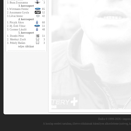
3.
Buza Zsuzsanna
3
3. korcsoport
1.
Wirtmann Ferenc
85
2.
Auszmann Gyula
52
3.
Lévai ferenc
42
4. korcsoport
1.
Póczik Ákos
60
2.
Ifj. Érdi Tibor
51
3.
Csomor László
48
5. korcsoport
1.
Dombi Péter
51
2.
Merényi Zsolt
3
3.
Pehely Balázs
3
teljes táblázat
DuEn © 1999-2026 •
impres
A honlap eredeti tartalma, illetve oldalainak bármilyen alkotóeleme (szöveg, ké