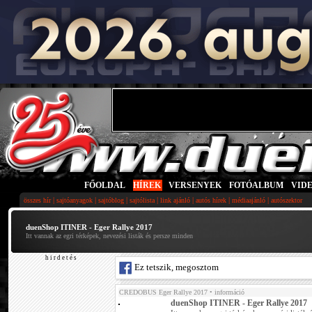
FŐOLDAL
|
HÍREK
|
VERSENYEK
|
FOTÓALBUM
|
VID
|
|
|
|
|
|
|
összes hír
sajtóanyagok
sajtóblog
sajtólista
link ajánló
autós hírek
médiaajánló
autószektor
duenShop ITINER - Eger Rallye 2017
Itt vannak az egri térképek, nevezési listák és persze minden
h i r d e t é s
Ez tetszik, megosztom
CREDOBUS Eger Rallye 2017
• információ
duenShop ITINER - Eger Rallye 2017