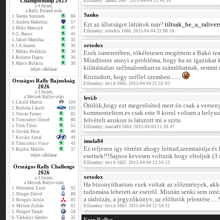
Championship 2025
Előzmény: Sanko 1667. 2015-04-04 23:45:19
a 4.futam,
a Rally Poland után
Sanko
1.
Teemu Suninen
80
2.
Andrea Mabelini
57
Ezt az állatságot láttátok már?
tiltsak_be_a_ralive
3.
Miko Marczyk
47
Előzmény: ortodox 1666. 2015-04-04 22:08:10
4.
G. Basso
45
5.
Jakub Matulka
35
ortodox
6.
J.A.Suarez
30
7.
Mikko Heikkila
30
Ezek ismeretében, tökéletesen megértem a Bakó te
8.
Roberto Dapra
30
Mindössze annyi a probléma, hogy ha az igazukat
9.
Marco Bulacia
30
kilátástalan szélmalomharcra számíthatnak, semmi 
teljes táblázat
Köztudott, hogy széllel szemben.......
Országos Rally Bajnokság
Előzmény: levi.b 1665. 2015-04-04 21:55:03
2026
a 3.futam,
a Mecsek Rallye után
levi.b
1.
László Martin
104
Örülök,hogy ezt megerősíted mert én csak a verse
2.
Bodolai László
103
kommenteltem.es csak este 9 korul voltam a helys
3.
Vincze Ferenc
85
felvételt azokon is látszott mi a szitu.
4.
Trencsényi József
80
5.
Tóth Tibor
55
Előzmény: imola84 1664. 2015-04-04 21:39:47
6.
Osváth Péter
49
7.
Kovács Antal
49
imola84
8.
Trencsényi Vince
43
Ez teljesen így történt ahogy leírtad,szemtanúja és
9.
Bujdos Miklós
37
teljes táblázat
esetnek!!!Sajnos kevesen voltunk hogy eltoljuk (3 
Előzmény: levi.b 1662. 2015-04-04 12:54:12
Országos Rally Challenge
2026
ortodox
a 3.futam,
a Mecsek Rallye után
Ha bizonyíthatóan ezek voltak az előzmények, ak
1.
Helembai Zsolt
92
tudomása lehetett az esetről. Miután senki sem int
2.
Hinger Dávid
88
a rádiózás, a jegyzőkönyv, az előfutók jelentése.....
3.
Rongits Attila
85
4.
Molnár Zoltán
62
Előzmény: levi.b 1662. 2015-04-04 12:54:12
5.
Helgert Tamás
58
6.
Tárkányi Sándor
35