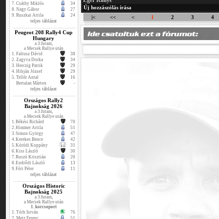
Eger Rallye
7.
Csáthy Miklós
34
Új hozzászólás írása
8.
Nagy Gábor
27
9.
Ruszkai Attila
24
|<
<<
<
1
2
3
4
teljes táblázat
Peugeot 208 Rally4 Cup
Hungary
a 3.futam,
a Mecsek Rallye után
1.
Faltusz Dávid
38
2.
Zagyva Dorka
34
3.
Herczig Patrik
29
4.
Hibján József
29
5.
Tellér Antal
16
Bertalan Márton
-
teljes táblázat
Országos Rally2
Bajnokság 2026
a 3.futam,
a Mecsek Rallye után
1.
Békési Richárd
70
2.
Himmer Attila
51
3.
Simon György
47
4.
Kerekes Bence
42
5.
Kóródi Koppány
31
6.
Kiss László
30
7.
Ruszó Krisztián
20
8.
Endrődi László
13
9.
Fóti Péter
11
teljes táblázat
Országos Historic
Bajnokság 2025
a 3.futam,
a Mecsek Rallye után
1. korcsoport
1.
Tóth István
76
2.
Metz Ferenc
51