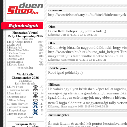
corsaman
http://www.felsotarkany.hu/hu/hirek/hirdetmenyek-
Okta
Bútor Robi befejezi
Így jobb a link. ;)
Hungarian Virtual
Előzmény: Okta 1671. 2016-02-17 19:17:38
Rally Championship 2026
az 5.futam után
1.
Biró-Ambrus Roland
1034
Okta
2.
Csáki Ottó
887
Három évig bírta...én nagyon örülök neki, hogy viss
3.
Balogh Jani
847
4.
Fehér Tibor Balázs
845
http://www.duen.hu/hirek/butor_robi_befejezi Turi
5.
Zsoldos Csaba
832
magyar rallyt is talán rendbe lehetne tenni - talán...
6.
Gách Bence
813
7.
Szegedi Zsolt
797
Előzmény: RalitTerpesre 1670. 2016-02-15 22:43:21
8.
Misik Attila
694
9.
Koczka Tamás
679
teljes táblázat
RalitTerpesre
Robi igazi példakép :)
World Rally
Championship 2026
a 9.futam, a
Rally Estonia után
Hillman
1.
Elfyn Ewans
177
Ha valaki egy ilyen kérdésben képes tollat ragadni
2.
Takamoto Katsuta
152
ország-világ elé tárni a gondolatait, bizonyára tö
3.
Sami Pajari
144
4.
Sebastian Ogier
139
igazáról. Éppen ezért hagyjuk meg ebben a hitben, 
5.
Oliver Solberg
130
nem Ő fogja eldönteni a magyarországi rally-verse
6.
Thierry Neuville
111
Előzmény: dictus magister 1668. 2015-04-05 08:08:26
7.
Adrien Fourmaux
111
8.
Esapekka Lappi
25
9.
Hayden Paddon
21
dictus magister
teljes táblázat
Én már láttam, és az első két pontot leszámítva, neh
European Rally