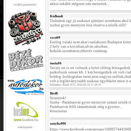
akkor inkább mégsem oda mennénk...
további partnereink :
KisBundi
Tudnátok egy jó szakaszt ajánlani szombatra ahol k
szuhai gyors mennyire lesz elzárva a nézők elől?
racsi69
Esetleg valaki nem akar csatlakozni Budapest körny
2 hely van a kocsiban,alvás sátorban.
Indulás szombaton,érkezés vasárnap.
imola84
Tavaly mi is ott voltunk a beíró előttig felengedtek
parkoltunk onnan kb. 1 km beengedtek ott volt csak
boldog ,boldogtalan ment,nem nagyon szóltak,lásd
volt.a leglátványosabb szakasz egyébként most is 
Előzmény: Bird8 1675. 2016-03-18 11:49:31
Bird8
Sziasztok!
Szuha - Parádsasvár gyors mennyire számít nézők el
Parádsasvár felől támadnának még a gyorsot...
Köszönöm.
sanyika006
webshopunk :
https://www.facebook.com/groups/160957444260