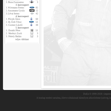
3.
Buza Zsuzsanna
3
3. korcsoport
1.
Wirtmann Ferenc
85
2.
Auszmann Gyula
52
3.
Lévai ferenc
42
4. korcsoport
1.
Póczik Ákos
60
2.
Ifj. Érdi Tibor
51
3.
Csomor László
48
5. korcsoport
1.
Dombi Péter
51
2.
Merényi Zsolt
3
3.
Pehely Balázs
3
teljes táblázat
DuEn © 1999-2026 •
impres
A honlap eredeti tartalma, illetve oldalainak bármilyen alkotóeleme (szöveg, ké