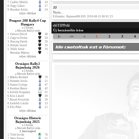
7.
Csáthy Miklós
34
8.
Nagy Gábor
27
JJ
9.
Ruszkai Attila
24
Nem...
teljes táblázat
Előzmény: Rajmund86 839. 2018-08-31 08:01:23
Peugeot 208 Rally4 Cup
Hungary
előTIPPelő
a 3.futam,
Új hozzászólás írása
a Mecsek Rallye után
1.
Faltusz Dávid
38
|<
<<
<
1
2
3
4
2.
Zagyva Dorka
34
3.
Herczig Patrik
29
4.
Hibján József
29
5.
Tellér Antal
16
Bertalan Márton
-
teljes táblázat
Országos Rally2
Bajnokság 2026
a 3.futam,
a Mecsek Rallye után
1.
Békési Richárd
70
2.
Himmer Attila
51
3.
Simon György
47
4.
Kerekes Bence
42
5.
Kóródi Koppány
31
6.
Kiss László
30
7.
Ruszó Krisztián
20
8.
Endrődi László
13
9.
Fóti Péter
11
teljes táblázat
Országos Historic
Bajnokság 2025
a 3.futam,
a Mecsek Rallye után
1. korcsoport
1.
Tóth István
76
2.
Metz Ferenc
51