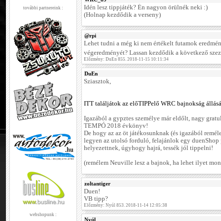
Idén lesz tippjáték? Én nagyon örülnék neki :)
további partnereink :
(Holnap kezdődik a verseny)
@rpi
Lehet tudni a még ki nem értékelt futamok eredmén
végeredményét? Lassan kezdődik a következő szez
Előzmény: DuEn 855. 2018-11-15 10:11:34
DuEn
Sziasztok,
ITT találjátok az előTIPPelő WRC bajnokság állását
Igazából a gypztes személye már eldőlt, nagy gratul
TEMPÓ 2018 évkönyv!
De hogy az az öt játékosunknak (és igazából remé
legyen az utolsó forduló, felajánlok egy duenShop
helyezettnek, úgyhogy hajrá, tessék jól tippelni!
(remélem Neuville lesz a bajnok, ha lehet ilyet mond
zoltantiger
Duen!
VB tipp?
Előzmény: Nyúl 853. 2018-11-14 12:05:38
webshopunk :
Nyúl