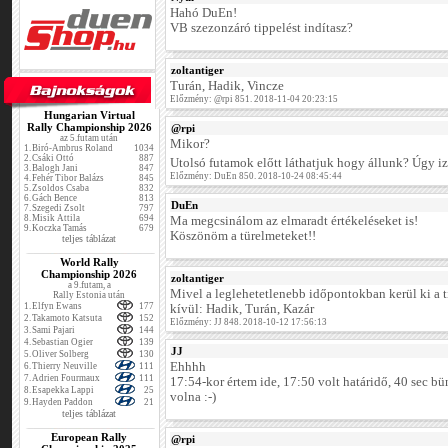
Hahó DuEn!
VB szezonzáró tippelést indítasz?
zoltantiger
Turán, Hadik, Vincze
Előzmény: @rpi 851. 2018-11-04 20:23:15
Hungarian Virtual
Rally Championship 2026
@rpi
az 5.futam után
Mikor?
1.
Biró-Ambrus Roland
1034
2.
Csáki Ottó
887
Utolsó futamok előtt láthatjuk hogy állunk? Úgy i
3.
Balogh Jani
847
Előzmény: DuEn 850. 2018-10-24 08:45:44
4.
Fehér Tibor Balázs
845
5.
Zsoldos Csaba
832
6.
Gách Bence
813
DuEn
7.
Szegedi Zsolt
797
8.
Misik Attila
694
Ma megcsinálom az elmaradt értékeléseket is!
9.
Koczka Tamás
679
Köszönöm a türelmeteket!!
teljes táblázat
World Rally
Championship 2026
zoltantiger
a 9.futam, a
Mivel a leglehetetlenebb időpontokban kerül ki a 
Rally Estonia után
1.
Elfyn Ewans
177
kívül: Hadik, Turán, Kazár
2.
Takamoto Katsuta
152
Előzmény: JJ 848. 2018-10-12 17:56:13
3.
Sami Pajari
144
4.
Sebastian Ogier
139
JJ
5.
Oliver Solberg
130
Ehhhh
6.
Thierry Neuville
111
7.
Adrien Fourmaux
111
17:54-kor értem ide, 17:50 volt határidő, 40 sec b
8.
Esapekka Lappi
25
volna :-)
9.
Hayden Paddon
21
teljes táblázat
European Rally
@rpi