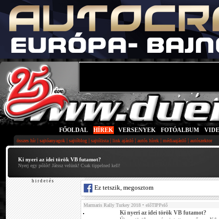
FŐOLDAL
|
HÍREK
|
VERSENYEK
|
FOTÓALBUM
|
VID
|
|
|
|
|
|
|
összes hír
sajtóanyagok
sajtóblog
sajtólista
link ajánló
autós hírek
médiaajánló
autószektor
Ki nyeri az idei török VB futamot?
Nyerj egy pólót! Játssz velünk! Csak tippelned kell!
h i r d e t é s
Ez tetszik, megosztom
Marmaris Rally Turkey 2018
• előTIPPelő
Ki nyeri az idei török VB futamot?