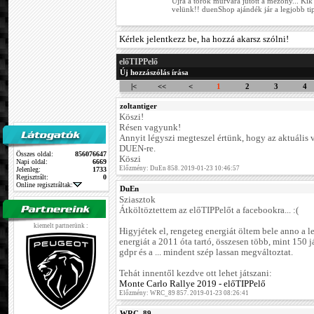
Újra a török murvára jutott a mezőny... Kik
velünk!! duenShop ajándék jár a legjobb ti
Kérlek jelentkezz be, ha hozzá akarsz szólni!
előTIPPelő
Új hozzászólás írása
|<
<<
<
1
2
3
4
zoltantiger
Köszi!
Résen vagyunk!
Annyit légyszi megteszel értünk, hogy az aktuális v
DUEN-re.
Összes oldal:
856076647
Köszi
Napi oldal:
6669
Előzmény: DuEn 858. 2019-01-23 10:46:57
Jelenleg:
1733
Regisztrált:
0
Online regisztráltak:
DuEn
Sziasztok
Átköltöztettem az előTIPPelőt a facebookra... :(
kiemelt partnerünk :
Higyjétek el, rengeteg energiát öltem bele anno a 
energiát a 2011 óta tartó, összesen több, mint 150 j
gdpr és a ... mindent szép lassan megváltoztat.
Tehát innentől kezdve ott lehet játszani:
Monte Carlo Rallye 2019 - előTIPPelő
Előzmény: WRC_89 857. 2019-01-23 08:26:41
WRC_89