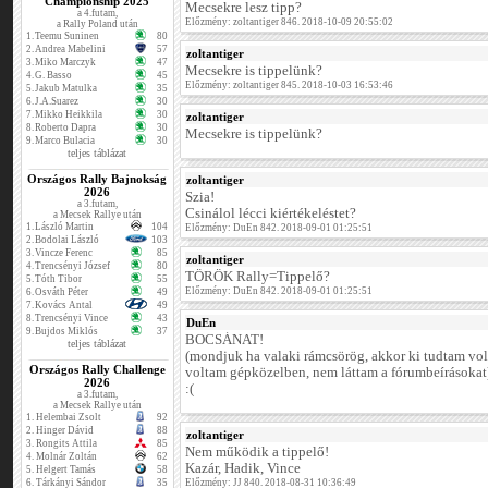
Championship 2025
Mecsekre lesz tipp?
a 4.futam,
Előzmény: zoltantiger 846. 2018-10-09 20:55:02
a Rally Poland után
1.
Teemu Suninen
80
2.
Andrea Mabelini
57
zoltantiger
3.
Miko Marczyk
47
Mecsekre is tippelünk?
4.
G. Basso
45
Előzmény: zoltantiger 845. 2018-10-03 16:53:46
5.
Jakub Matulka
35
6.
J.A.Suarez
30
7.
Mikko Heikkila
30
zoltantiger
8.
Roberto Dapra
30
Mecsekre is tippelünk?
9.
Marco Bulacia
30
teljes táblázat
Országos Rally Bajnokság
zoltantiger
2026
Szia!
a 3.futam,
Csinálol lécci kiértékeléstet?
a Mecsek Rallye után
1.
László Martin
104
Előzmény: DuEn 842. 2018-09-01 01:25:51
2.
Bodolai László
103
3.
Vincze Ferenc
85
zoltantiger
4.
Trencsényi József
80
TÖRÖK Rally=Tippelő?
5.
Tóth Tibor
55
Előzmény: DuEn 842. 2018-09-01 01:25:51
6.
Osváth Péter
49
7.
Kovács Antal
49
8.
Trencsényi Vince
43
DuEn
9.
Bujdos Miklós
37
BOCSÁNAT!
teljes táblázat
(mondjuk ha valaki rámcsörög, akkor ki tudtam voln
Országos Rally Challenge
voltam gépközelben, nem láttam a fórumbeírásokat
2026
:(
a 3.futam,
a Mecsek Rallye után
1.
Helembai Zsolt
92
2.
Hinger Dávid
88
zoltantiger
3.
Rongits Attila
85
Nem működik a tippelő!
4.
Molnár Zoltán
62
Kazár, Hadik, Vince
5.
Helgert Tamás
58
6.
Tárkányi Sándor
35
Előzmény: JJ 840. 2018-08-31 10:36:49