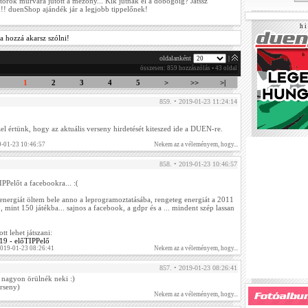
 török murvára jutott a mezőny... Kik jutnak el a dobogóig? Játssz
!! duenShop ajándék jár a legjobb tippelőnek!
h i 
a hozzá akarsz szólni!
oldalanként
|
összesen: 859 hozzászólás • 43 oldal
1
2
3
4
5
>
>>
>|
859. • 2019-01-23 11:24:14
el értünk, hogy az aktuális verseny hirdetését kiteszed ide a DUEN-re.
-01-23 10:46:57
Nekem az a véleményem, hogy...
858. • 2019-01-23 10:46:57
PPelőt a facebookra... :(
 energiát öltem bele anno a leprogramoztatásába, rengeteg energiát a 2011
b, mint 150 játékba... sajnos a facebook, a gdpr és a ... mindent szép lassan
tt lehet játszani:
19 - előTIPPelő
019-01-23 08:26:41
Nekem az a véleményem, hogy...
857. • 2019-01-23 08:26:41
n nagyon örülnék neki :)
rseny)
Nekem az a véleményem, hogy...