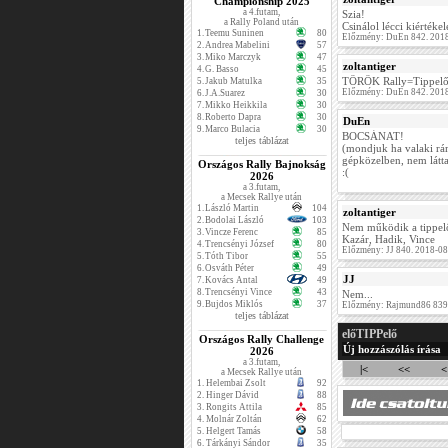
Championship 2025
a 4.futam,
Szia!
a Rally Poland után
Csinálol lécci kiértékel
1.
Teemu Suninen
80
Előzmény: DuEn 842. 2018
2.
Andrea Mabelini
57
3.
Miko Marczyk
47
zoltantiger
4.
G. Basso
45
TÖRÖK Rally=Tippel
5.
Jakub Matulka
35
Előzmény: DuEn 842. 2018
6.
J.A.Suarez
30
7.
Mikko Heikkila
30
8.
Roberto Dapra
30
DuEn
9.
Marco Bulacia
30
BOCSÁNAT!
teljes táblázat
(mondjuk ha valaki rám
gépközelben, nem látt
Országos Rally Bajnokság
:(
2026
a 3.futam,
a Mecsek Rallye után
1.
László Martin
104
zoltantiger
2.
Bodolai László
103
Nem működik a tippel
3.
Vincze Ferenc
85
Kazár, Hadik, Vince
4.
Trencsényi József
80
Előzmény: JJ 840. 2018-0
5.
Tóth Tibor
55
6.
Osváth Péter
49
JJ
7.
Kovács Antal
49
8.
Trencsényi Vince
43
Nem...
9.
Bujdos Miklós
37
Előzmény: Rajmund86 839.
teljes táblázat
előTIPPelő
Országos Rally Challenge
Új hozzászólás írása
2026
a 3.futam,
|<
<<
<
a Mecsek Rallye után
1.
Helembai Zsolt
92
2.
Hinger Dávid
88
3.
Rongits Attila
85
4.
Molnár Zoltán
62
5.
Helgert Tamás
58
6.
Tárkányi Sándor
35