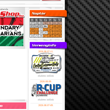
r d e t é s
H
K
Sz
Cs
P
Sz
V
27
28
29
30
31
01
02
03
04
05
06
07
08
09
10
11
12
13
14
15
16
17
18
19
20
21
22
23
24
25
26
27
28
29
30
2026.08.07-11.
részletes infóink
2026.08.09.
részletes infóink
2026.08.07-09.