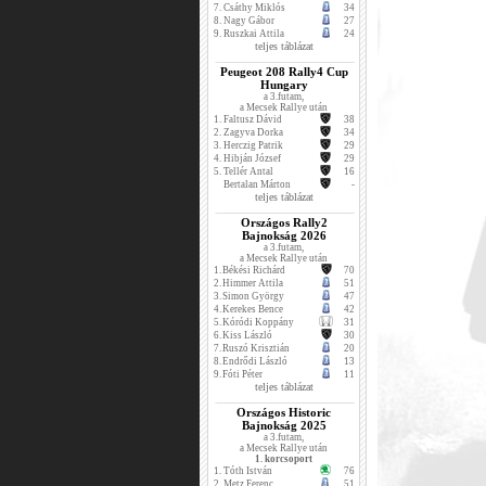
7.
Csáthy Miklós
34
8.
Nagy Gábor
27
9.
Ruszkai Attila
24
teljes táblázat
Peugeot 208 Rally4 Cup
Hungary
a 3.futam,
a Mecsek Rallye után
1.
Faltusz Dávid
38
2.
Zagyva Dorka
34
3.
Herczig Patrik
29
4.
Hibján József
29
5.
Tellér Antal
16
Bertalan Márton
-
teljes táblázat
Országos Rally2
Bajnokság 2026
a 3.futam,
a Mecsek Rallye után
1.
Békési Richárd
70
2.
Himmer Attila
51
3.
Simon György
47
4.
Kerekes Bence
42
5.
Kóródi Koppány
31
6.
Kiss László
30
7.
Ruszó Krisztián
20
8.
Endrődi László
13
9.
Fóti Péter
11
teljes táblázat
Országos Historic
Bajnokság 2025
a 3.futam,
a Mecsek Rallye után
1. korcsoport
1.
Tóth István
76
2.
Metz Ferenc
51