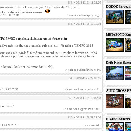
856. • 2018-12-01 11:28:20
DOBOZ Sardegna 
em értékelt futamok eredményeit? Lesz értékelés? Tippelő
 kezdődik a következő szezon...
-11-15 10:11:34
Nekem az a véleményem, hogy...
855. • 2018-11-15 10:11:34
METABOND Kupa 
IPPelő WRC bajnokság állását az utolsó futam előtt
emélye már eldőlt, nagy gratula gtilacko-nak! Jár neki a TEMPÓ 2018
kosunknak (és igazából remélem mindenkinek) izgalmas legyen az utolsó
gy duenShop pólót, nyakpántot a második helyezettnek, úgyhogy hajrá,
Drift Kings Summe
a bajnok, ha lehet ilyet mondani... :P )
Nekem az a véleményem, hogy...
854. • 2018-11-14 22:06:15
-11-14 12:05:38
Na, ezt nem hagyom szó nélkül...
AUTOCROSS EB 2
853. • 2018-11-14 12:05:38
t indítasz?
Na, ezt nem hagyom szó nélkül...
852. • 2018-11-09 21:24:20
R-Cup Challeng
-11-04 20:23:15
Erre válaszolok...