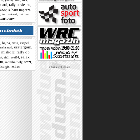
board
rallymovie
rte
,
,
,
,
subaru impreza
ia wrc
,
,
,
trabant
gtfour
turi tomi
wartbmw
l
,
bajna
,
,
csepel
,
crash
esztergom
,
,
naharaszti
miskolc
rally ob
,
,
,
salak
nt
,
,
,
,
rigli
rozi64
om
teszt
,
szombathely
,
,
ica gts
zsiros
,
s t a t i s z t i k á k