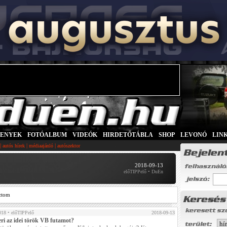
SENYEK
|
FOTÓALBUM
|
VIDEÓK
|
HIRDETŐTÁBLA
|
SHOP
|
LEVONÓ
|
LIN
|
|
|
autós hírek
médiaajánló
autószektor
2018-09-13
előTIPPelő • DuEn
ztom
018
• előTIPPelő
2018-09-13
eri az idei török VB futamot?