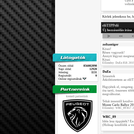
Újra a
velünk
Kérlek jelentkezz be, h
előTIPPelő
Új hozzászólás írása
|<
<<
<
zoltantiger
Köszi!
Résen vagyunk!
Annyit légyszi megtesz
Köszi
Előzmény: DuEn 858. 2019
Összes oldal:
856082898
Napi oldal:
12920
DuEn
Jelenleg:
1131
Regisztrált:
0
Sziasztok
Online regisztráltak:
Átköltöztettem az előTI
Higyjétek el, rengeteg
óta tartó, összesen töb
megváltoztat.
kiemelt partnerünk :
Tehát innentől kezdve o
Monte Carlo Rallye 20
Előzmény: WRC_89 857. 2
WRC_89
Idén lesz tippjáték? É
(Holnap kezdődik a ve