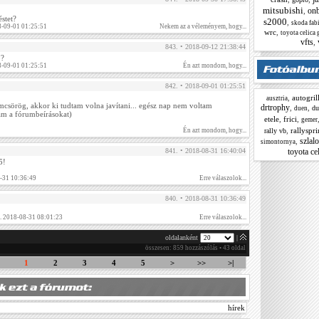
mitsubishi
on
,
éstet?
s2000
,
skoda fab
-09-01 01:25:51
Nekem az a véleményem, hogy...
wrc
,
toyota celica 
vfts
,
843. • 2018-09-12 21:38:44
ő?
-09-01 01:25:51
Én azt mondom, hogy...
842. • 2018-09-01 01:25:51
,
autogril
ausztria
csörög, akkor ki tudtam volna javítani... egész nap nem voltam
drtrophy
,
,
du
duen
am a fórumbeírásokat)
etele
,
frici
,
gemer
,
rallyspri
rally vb
Én azt mondom, hogy...
szlal
,
simontornya
toyota cel
841. • 2018-08-31 16:40:04
ő!
8-31 10:36:49
Erre válaszolok...
840. • 2018-08-31 10:36:49
 2018-08-31 08:01:23
Erre válaszolok...
oldalanként
|
összesen: 859 hozzászólás • 43 oldal
1
2
3
4
5
>
>>
>|
hírek