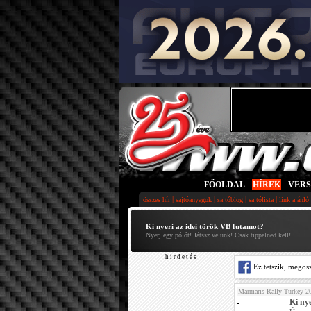
FŐOLDAL
|
HÍREK
|
VER
|
|
|
|
összes hír
sajtóanyagok
sajtóblog
sajtólista
link ajánló
Ki nyeri az idei török VB futamot?
Nyerj egy pólót! Játssz velünk! Csak tippelned kell!
h i r d e t é s
Ez tetszik, megos
Marmaris Rally Turkey 2
Ki ny