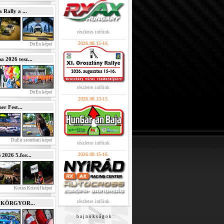
Rally a ...
részletes infóink
2026.08.15-16.
DuEn képei
2026 tesz...
részletes infóink
DuEn képei
2026.08.13-15.
r Fest...
DuEn szombati képei
részletes infóink
2026.08.15-16.
026 5.for...
Kotán Kristóf képei
részletes infóink
e KÖRGYOR...
b a j n o k s á g o k :