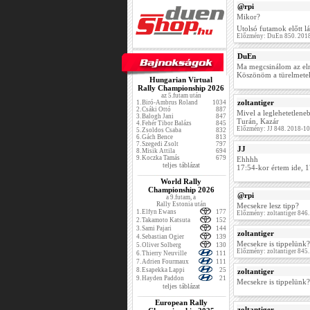
@rpi
Mikor?
Utolsó futamok előtt 
Előzmény: DuEn 850. 2018
DuEn
Ma megcsinálom az elma
Köszönöm a türelmetek
Hungarian Virtual
Rally Championship 2026
az 5.futam után
zoltantiger
1.
Biró-Ambrus Roland
1034
2.
Csáki Ottó
887
Mivel a leglehetetlene
3.
Balogh Jani
847
Turán, Kazár
4.
Fehér Tibor Balázs
845
Előzmény: JJ 848. 2018-1
5.
Zsoldos Csaba
832
6.
Gách Bence
813
7.
Szegedi Zsolt
797
JJ
8.
Misik Attila
694
9.
Koczka Tamás
679
Ehhhh
teljes táblázat
17:54-kor értem ide, 1
World Rally
Championship 2026
@rpi
a 9.futam, a
Rally Estonia után
Mecsekre lesz tipp?
1.
Elfyn Ewans
177
Előzmény: zoltantiger 846
2.
Takamoto Katsuta
152
3.
Sami Pajari
144
zoltantiger
4.
Sebastian Ogier
139
Mecsekre is tippelünk?
5.
Oliver Solberg
130
Előzmény: zoltantiger 845
6.
Thierry Neuville
111
7.
Adrien Fourmaux
111
8.
Esapekka Lappi
25
zoltantiger
9.
Hayden Paddon
21
Mecsekre is tippelünk?
teljes táblázat
European Rally
zoltantiger