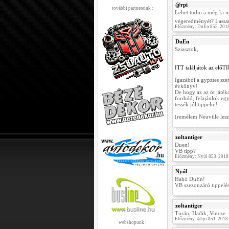
@rpi
további partnereink :
Lehet tudni a még ki n
végeredményét? Lassan
Előzmény: DuEn 855. 2018
DuEn
Sziasztok,
ITT találjátok az előT
Igazából a gypztes sz
évkönyv!
De hogy az az öt játé
forduló, felajánlok e
tessék jól tippelni!
(remélem Neuville lesz 
zoltantiger
Duen!
VB tipp?
Előzmény: Nyúl 853. 2018
Nyúl
Hahó DuEn!
VB szezonzáró tippelés
zoltantiger
Turán, Hadik, Vincze
Előzmény: @rpi 851. 2018
webshopunk :