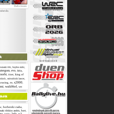
DuEn összes
r d e t é s
k e d v e n c e i n k
,
,
oznaki tibi
bujdos miki
sztergom
evo
,
,
,
fabia
 norbi
,
,
king of
itiner
,
,
iskolc
mitsubishi lancer
s2000
lyracing
,
,
,
rte
omi
wald4tel
,
,
wrc
,
borbereki csaba
,
w
,
bzrt
,
naki tibikiss andris
na
lada
,
,
,
m3
,
janika