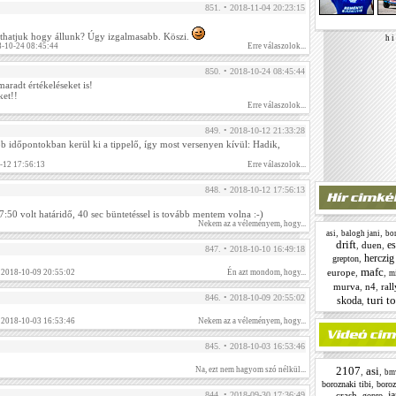
851. • 2018-11-04 20:23:15
láthatjuk hogy állunk? Úgy izgalmasabb. Köszi.
h i 
-10-24 08:45:44
Erre válaszolok...
850. • 2018-10-24 08:45:44
radt értékeléseket is!
et!!
Erre válaszolok...
849. • 2018-10-12 21:33:28
bb időpontokban kerül ki a tippelő, így most versenyen kívül: Hadik,
0-12 17:56:13
Erre válaszolok...
848. • 2018-10-12 17:56:13
7:50 volt határidő, 40 sec büntetéssel is tovább mentem volna :-)
Nekem az a véleményem, hogy...
,
,
asi
balogh jani
bor
drift
e
,
duen
,
847. • 2018-10-10 16:49:18
herczig
,
grepton
mafc
europe
,
,
. 2018-10-09 20:55:02
Én azt mondom, hogy...
m
murva
,
n4
,
ral
846. • 2018-10-09 20:55:02
turi t
skoda
,
. 2018-10-03 16:53:46
Nekem az a véleményem, hogy...
845. • 2018-10-03 16:53:46
2107
asi
Na, ezt nem hagyom szó nélkül...
,
,
bm
,
boroznaki tibi
boroz
ja
crash
,
,
844. • 2018-09-30 17:36:49
gopro