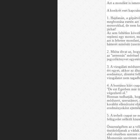
Azt a mondást is isme
A konkrét eset kapcsá
1. Hajdanán, a gépátvét
megbontása esetén azt 
motorokkal, de nem kell
járhat!
Az sem feltétlen követ
repíteni egy motort, me
azt is lehetne mondani
hátterét minősíti (szeri
2. Mióta divat az, hogy
az "antennás" méréssel
jegyzőkönyvet egyetértő
3. A vizsgálati módszer
ért egyet, akkor az ált
eredményt, döntést fel
vizsgálatot nem tagad
4. A bontásra kiírt csa
"De ezt Egerben már ti
végezhető el."
Honnan tudhatják, hogy
módszert, szerszámot, 
korábbi ellenőrzési elj
eredményeként ejtették
5. A terhelt csapat ne
felügyelet nélküli kis
Összességében az a vé
tisztázódjanak a váda
első részében szerzett 
Momentán szerintem az 