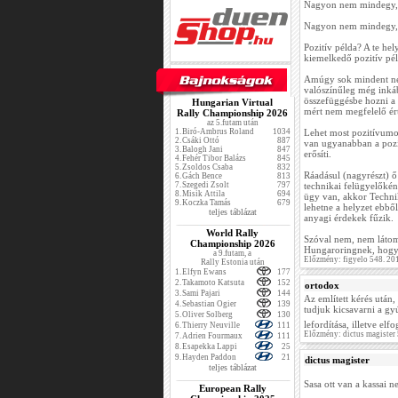
Nagyon nem mindegy, h
Nagyon nem mindegy, h
Pozitív példa? A te hel
kiemelkedő pozitív pél
Amúgy sok mindent nem
valószínűleg még inkáb
összefüggésbe hozni a 
Hungarian Virtual
mért nem megfelelő érté
Rally Championship 2026
az 5.futam után
1.
Biró-Ambrus Roland
1034
Lehet most pozitívumo
2.
Csáki Ottó
887
van ugyanabban a pozíc
3.
Balogh Jani
847
erősíti.
4.
Fehér Tibor Balázs
845
5.
Zsoldos Csaba
832
Ráadásul (nagyrészt) ő
6.
Gách Bence
813
7.
Szegedi Zsolt
797
technikai felügyelőkén
8.
Misik Attila
694
ügy van, akkor Technik
9.
Koczka Tamás
679
lehetne a helyzet ebbő
teljes táblázat
anyagi érdekek fűzik.
World Rally
Szóval nem, nem látom 
Championship 2026
Hungaroringnek, hogy e
a 9.futam, a
Előzmény: figyelo 548. 20
Rally Estonia után
1.
Elfyn Ewans
177
2.
Takamoto Katsuta
152
ortodox
3.
Sami Pajari
144
Az említett kérés után
4.
Sebastian Ogier
139
tudjuk kicsavarni a gy
5.
Oliver Solberg
130
lefordítása, illetve elf
6.
Thierry Neuville
111
Előzmény: dictus magister
7.
Adrien Fourmaux
111
8.
Esapekka Lappi
25
9.
Hayden Paddon
21
dictus magister
teljes táblázat
Sasa ott van a kassai 
European Rally