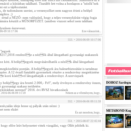
lépőt szednek, manapság ezen már nincs mit csodálkozni. Számomra az a
ormáció a kiírásban található. Tisztább lett volna a honlapon a "nézők"nek
i ezt a tájékoztatást.
ek, de tudomásom szerint, a versenyzőket nem nagyon érinti a belépő
ágikra. ;)
 -értsd a NÉZŐ- nem valószínű, hogy a teljes versenykiírást végig fogja
számára készült a MŰSORFÜZET. (amiben viszont sehol nem találtam
lyszínen észreveszi.
-06-09 10:17:06
Erre válaszolok...
553. • 2016-06-09 10:17:06
ő"jegyek
217;2016 rendezője a nézők által látogatható gyorsasági szakaszok
oz köti. A belépjegyek megvásárolhatók a nézők által látogatható
egközelítési pontján. A belépjegyek ára balesetbiztosítást is tartalmaz
szére. A 12 évnél fiatalabb gyermekek részére a rendezvény megtekintése
tt korú kísérvel látogathatják a rendezvényt. A szervizpark
DOBOZ Sardegna 
y belépjegy ára bruttó 2.000,- Ft/f", mely érvényes a rendezvény összes,
 gyorsasági szakasz területére.
enykiírásban szerepel" 2016. évi RVSZ hivatkozások
. 2016-06-06 09:11:59
Nekem az a véleményem, hogy...
552. • 2016-06-06 09:11:59
ezés,talán ideje lenne uj pályák után nézni :)
ehet nem elzárt
METABOND Kupa 
Én azt mondom, hogy...
551. • 2015-08-07 22:45:44
y előre leírt helyezettet vittek vizsgálni, vagy Ollét jelölték ki.