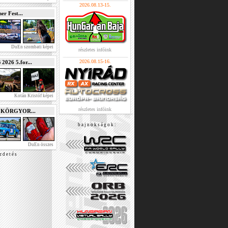
2026.08.13-15.
r Fest...
DuEn szombati képei
részletes infóink
2026.08.15-16.
026 5.for...
Kotán Kristóf képei
részletes infóink
e KÖRGYOR...
b a j n o k s á g o k :
DuEn összes
r d e t é s