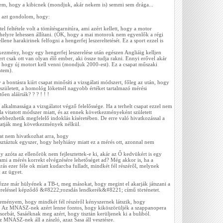
rem, hogy a kibicnek (mondjuk, akár nekem is) semmi sem drága...
n azt gondolom, hogy:
el feltétele volt a tömítésgarnitúra, ami azért kellett, hogy a motor
helyre lehessen állítani. (OK, hogy a mai motorok nem egyenlők a régi
ene harakirinek felfogni a hengerfej leszereltetését. Ez a sport ezzel is
kezmény, hogy egy hengerfej leszerelése után egészen Angliáig kelljen
rt csak ott van olyan élő ember, aki össze tudja rakni. Ennyi erővel akár
, hogy új motort kell venni (mondjuk 2000-est). Ez a csapat műszaki
ntem).
 a bontásra kiírt csapat minősíti a vizsgálati módszert, főleg az után, hogy
 született, a homológ löketnél nagyobb értéket tartalmazó mérési
en aláírták? ? ? ! ! !
 alkalmassága a vizsgálatot végző felelőssége. Ha a terhelt csapat ezzel nem
ala vitatott módszer miatt, és az ennek következményeként született
lebbezhetik megfelelő indoklás kíséretében. De erre való hivatkozással a
hatják meg következmények nélkül.
pat nem hivatkozhat arra, hogy
sztáztuk egyszer, hogy helyhiány miatt ez a mérés ott, azonnal nem
 azóta az ellenőrök nem fejlesztettek-e ki, akár az Ő kedvükért is egy
ami a mérés korrekt elvégzésére lehetőséget ad? Még akkor is, ha a
árás ezer féle ok miatt kudarcba fulladt, mindkét fél részéről, melynek
 az ügyet.
 nézze már hülyének a TB-t, meg másokat, hogy megint el akarják játszani a
zereléssel képződő &#8222;rozsdás lendkerék&#8221; című történetet.
leményem, hogy mindkét fél részéről kényszernek látszik, hogy
k. Az MNASZ-nek azért lenne fontos, hogy kiköszörüljék a szappanopera
csorbát, Sasáéknak meg azért, hogy tisztán kerüljenek ki a buliból.
MNASZ-nek áll a zászló, azaz Sasa áll vesztésre.