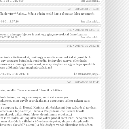
. 2015-08-01 21:24:00
Erre válaszolok...
543. • 2015-08-01 21:24:00
. Na de viss***akni... Még a végén mellé kap a tőcsavar. Meg nyomaték
5-08-01 13:07:10
Erre válaszolok...
542. • 2015-08-01 13:07:10
evenni a hengerfejet,ez is csak egy gép,csavarokkal összefogatva.
015-07-30 14:06:10
Erre válaszolok...
541. • 2015-07-30 20:32:41
erának a történéseket, csakhogy a kérdés ennél sokkal súlyosabb. A
 egy országos bajnokság rendezője, felügyeleti szerve, ellenőrzési
ásköre alá vonni egy résztvevőt, az e sportágban az egyik legalapvetőbb
esen a lökettérfogat meghatározásában?
 540. 2015-07-30 20:12:43
Én azt mondom, hogy...
540. • 2015-07-30 20:12:43
etet, mielőtt "Sasa ellenesnek" lennék kikiáltva:
nek tartom, aki úgy versenyez, mint aki versenyez...
tekintem, mint egyéb sportágakban a doppingot, akkor nekem az is
otor.
 dopping is, ld: Hosszú Katinka, aki érdekes módon azóta ér el tartósan
amerikai a férje-edzője, illetve a Phelps team-mel is nem titkolt
em akarok pálcát törni felette, de minimum érdekes...)
m is az utolsó, aki jogtalan előnyökre próbál szert tenni. A bajom azzal
n nem akaródzik vállalni a következményeket, ahogy a doppingoló
lkövetnek (kevés?? sikerrel) a felelősségre vonás elkerülése érdekében.