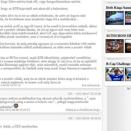
ogy löket-mérést írtak elő, vagy hengerűrtartalom-mérést.
Drift Kings Summe
ogy az ATB képviselő mit adott elő a helyszínen.
yeden ülve én is ezt az oldalt erősíteném, de azért ne legyen már
da, ha kivételesen nem mindenki rúgja fel a szabályokat...
 tudok erről az ügyről (sem), és ha ennél is kevesebbet tudnék, akkor
b a pozitív oldalát látnám, de ezt az ügyet már nem lehet nem
korábbi óriás baklövésekkel, ahol CsT egy alapvetően hibás módszerrel
AUTOCROSS EB 2
ket jónak minősített, amit a versenyző el is fogadott.
kat keresni, de még mindig ugyanaz az a sorozatos hibákat vétő ember
ióban képesítés nélkül szabálytalanul, ez talán nem a pozitív oldalt
 írja az RVSzt rosszul, majd ATB ellenőrként, gépátvétel vezetőként,
t a rosszat másképp értelmezi, mint ahogy le van írva, és ha az egészből
R-Cup Challeng
ai Bizottsági tagként eljár, mint másodfok, ennél rosszabb nehezen
l a szempontból, de fejeljük még meg azzal, hogy bizonyos csapathoz is
a pozitív oldalt, még ha az elnök minden héten meg is köszöni a
nnyit segítenek, és sosem volt még ilyen jó.
15-08-06 14:37:15
Erre válaszolok...
h i 
550. • 2015-08-07 16:32:09
, vajon milyen problémákat fog okozni szlovák nyelvterületen, a "..nem
újtógyertyát amíg a motor a helyén van"... jellegű magyarázkodás
ogadtatása?
 549. 2015-08-06 18:44:53
Nekem az a véleményem, hogy...
549. • 2015-08-06 18:44:53
nev. listán, a CEZ mezőnyben.