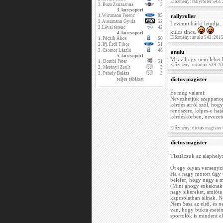
Előzmény: rallyroller 543
3.
Buza Zsuzsanna
3
3. korcsoport
1.
Wirtmann Ferenc
85
rallyroller
2.
Auszmann Gyula
52
Levenni bárki letudja
3.
Lévai ferenc
42
kulcs sincs.
4. korcsoport
Előzmény: anulu 542. 201
1.
Póczik Ákos
60
2.
Ifj. Érdi Tibor
51
3.
Csomor László
48
anulu
5. korcsoport
Mi az,hogy nem lehet l
1.
Dombi Péter
51
Előzmény: ortodox 539. 2
2.
Merényi Zsolt
3
3.
Pehely Balázs
3
teljes táblázat
dictus magister
És még valami:
Nevezhetjük szappanop
kérdés arról szól, hogy
rendszere, képes-e hat
kérdéskörben, nevezet
Előzmény: dictus magister
dictus magister
Tisztázzuk az alaphelyz
Őt egy olyan versenyző
Ha a nagy motort úgy 
belefér, hogy nagy a m
(Mint ahogy sokaknak a
nagy sikereket, amióta 
kapcsolatban állnak. N
Nem Sasa az első, és ne
van, hogy bukta eseté
sportolók is mindent e