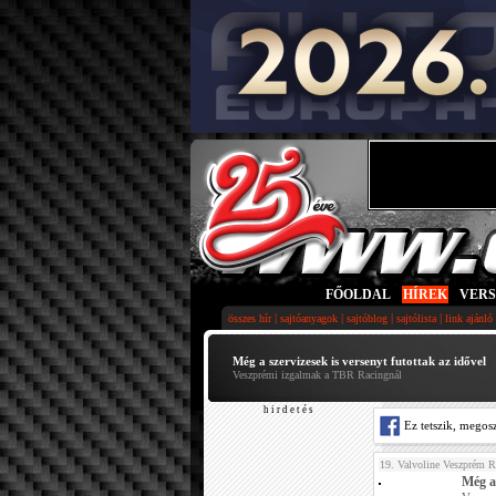
FŐOLDAL
|
HÍREK
|
VER
|
|
|
|
összes hír
sajtóanyagok
sajtóblog
sajtólista
link ajánló
Még a szervizesek is versenyt futottak az idővel
Veszprémi izgalmak a TBR Racingnál
h i r d e t é s
Ez tetszik, megos
19. Valvoline Veszprém R
Még a 