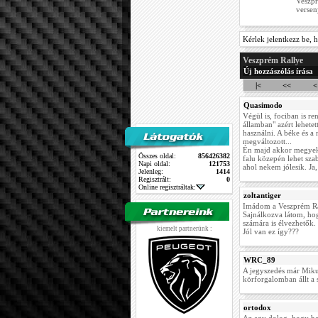
Veszpr
versen
Kérlek jelentkezz be, h
Veszprém Rallye
Új hozzászólás írása
|<
<<
<
Quasimodo
Végül is, fociban is r
államban" azért lehetet
használni. A béke és a
megváltozott...
Én majd akkor megyek 
Összes oldal:
856426382
falu közepén lehet sza
Napi oldal:
121753
ahol nekem jólesik. Ja,
Jelenleg:
1414
Regisztrált:
0
Online regisztráltak:
zoltantiger
Imádom a Veszprém Rall
Sajnálkozva látom, hog
számára is élvezhetők.
kiemelt partnerünk :
Jól van ez így???
WRC_89
A jegyszedés már Mikul
körforgalomban állt a s
ortodox