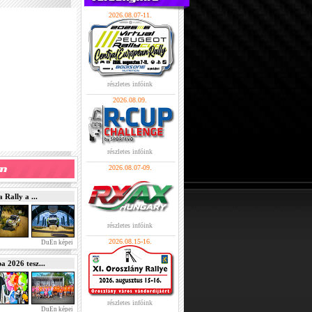
2026.08.07-11.
részletes infóink
2026.08.09.
részletes infóink
2026.08.07-09.
Rally a ...
részletes infóink
2026.08.15-16.
DuEn képei
2026 tesz...
részletes infóink
DuEn képei