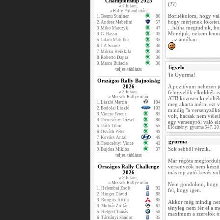
Championship 2025
(??)
a 4.futam,
a Rally Poland után
Borítékolom, hogy val
1.
Teemu Suninen
80
hogy mérjenek löketet
2.
Andrea Mabelini
57
...hátha megtudjuk, ho
3.
Miko Marczyk
47
Mondjuk, nekem lenne 
4.
G. Basso
45
...az autóban.
5.
Jakub Matulka
35
6.
J.A.Suarez
30
7.
Mikko Heikkila
30
8.
Roberto Dapra
30
9.
Marco Bulacia
30
figyelo
teljes táblázat
Te Gyurma!
Országos Rally Bajnokság
2026
A pozitívum nehezen jö
a 3.futam,
felügyelők elküldték ez
a Mecsek Rallye után
ATB közösen kijelölték
1.
László Martin
104
meg akarta mérni ezt 
2.
Bodolai László
103
mindig "a versenyzőktő
3.
Vincze Ferenc
85
volt, hacsak nem véletl
4.
Trencsényi József
80
egy versenyről való elt
5.
Tóth Tibor
55
Előzmény: gyurma 547. 20
6.
Osváth Péter
49
7.
Kovács Antal
49
gyurma
8.
Trencsényi Vince
43
Sok sebből vérzik..
9.
Bujdos Miklós
37
teljes táblázat
Már régóta megfordult a
Országos Rally Challenge
versenyzők nem készül
2026
más top autó kevés vol
a 3.futam,
a Mecsek Rallye után
Nem gondolom, hogy eg
1.
Helembai Zsolt
92
fel, hogy igen.
2.
Hinger Dávid
88
3.
Rongits Attila
85
Akkor még mindig nem 
4.
Molnár Zoltán
62
tényleg nem fér el a m
5.
Helgert Tamás
58
maximum a szerelők ó
6.
Tárkányi Sándor
35