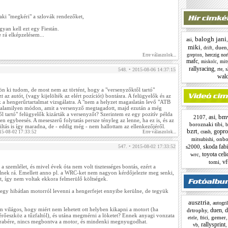
aki "megkéri" a szlovák rendezőket,
.
gyan kell ezt egy Fiestán.
rá elképzelésem...
balogh jani
,
asi
miki
,
,
duen
drift
,
herczig nor
grepton
Erre válaszolok...
mafc
,
,
mit
miskolc
rallyracing
,
,
rte
548. • 2015-08-06 14:37:15
wald
n ki tudom, de most nem az történt, hogy a "versenyzőktől tartó"
t az autót, (vagy kijelölték az elért pozíciót) bontásra. A felügyelők és az
 a hengerűrtartalmat vizsgálatra. A "nem a helyzet magaslatán levő "ATB
valamilyen módon, amit a versenyző megtagadott, majd ezután a még
l tartó" felügyelők kizárták a versenyzőt? Szerintem ez egy pozitív példa
bm
asi
2107
,
,
en egybeesés. A meseszerű folytatás persze tényleg az lenne, ha ez is, és az
boroznaki tibi
,
b
iltás is így maradna, de - eddig még - nem hallottam az ellenkezőjéről.
bzrt
gopro
,
,
crash
15-08-02 17:33:52
Erre válaszolok...
,
onbo
mitsubishi
skoda fab
s2000
,
547. • 2015-08-02 17:33:52
toyota celi
wrc
,
vf
tomi
,
 szemlélet, és mivel évek óta nem volt tisztességes bontás, ezért a
nek rá. Emellett anno pl. a WRC-ket nem nagyon kérdőjelezte meg senki,
t, így nem voltak ekkora felmerülő költségek.
y hibátlan motorról levenni a hengerfejet ennyibe kerülne, de tegyük
ausztria
,
autogril
világos, hogy miért nem lehetett ott helyben kikapni a motort (ha
duen
d
drtrophy
,
,
érőeszköz a tűzfaltól), és utána megmérni a löketet? Ennek anyagi vonzata
,
,
gemer
frici
etele
rabére, nincs megbontva a motor, és mindenki megnyugodhat.
rallysprint
,
vb