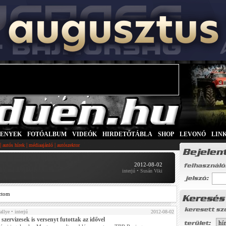
SENYEK
|
FOTÓALBUM
|
VIDEÓK
|
HIRDETŐTÁBLA
|
SHOP
|
LEVONÓ
|
LIN
|
|
|
autós hírek
médiaajánló
autószektor
2012-08-02
interjú • Susán Viki
ztom
allye
• interjú
2012-08-02
szervizesek is versenyt futottak az idővel