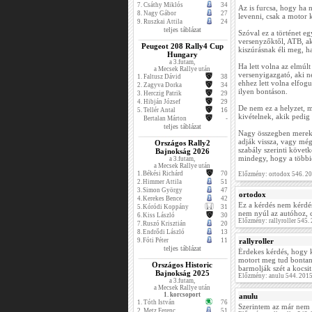
7.
Csáthy Miklós
34
Az is furcsa, hogy ha n
8.
Nagy Gábor
27
levenni, csak a motor 
9.
Ruszkai Attila
24
teljes táblázat
Szóval ez a történet eg
versenyzőktől, ATB, ak
Peugeot 208 Rally4 Cup
kiszúrásnak éli meg, ha
Hungary
a 3.futam,
Ha lett volna az elmúlt
a Mecsek Rallye után
versenyigazgató, aki n
1.
Faltusz Dávid
38
ehhez lett volna elfog
2.
Zagyva Dorka
34
ilyen bontáson.
3.
Herczig Patrik
29
4.
Hibján József
29
De nem ez a helyzet, m
5.
Tellér Antal
16
kivételnek, akik pedig
Bertalan Márton
-
teljes táblázat
Nagy összegben merek f
adják vissza, vagy mégi
Országos Rally2
szabály szerinti követ
Bajnokság 2026
mindegy, hogy a többiek
a 3.futam,
a Mecsek Rallye után
1.
Békési Richárd
70
Előzmény: ortodox 546. 2
2.
Himmer Attila
51
3.
Simon György
47
ortodox
4.
Kerekes Bence
42
Ez a kérdés nem kérdés
5.
Kóródi Koppány
31
nem nyúl az autóhoz, 
6.
Kiss László
30
Előzmény: rallyroller 545
7.
Ruszó Krisztián
20
8.
Endrődi László
13
9.
Fóti Péter
11
rallyroller
teljes táblázat
Érdekes kérdés, hogy k
motort meg tud bontan
Országos Historic
barmolják szét a kocsit
Bajnokság 2025
Előzmény: anulu 544. 201
a 3.futam,
a Mecsek Rallye után
1. korcsoport
anulu
1.
Tóth István
76
Szerintem az már nem 
2.
Metz Ferenc
51