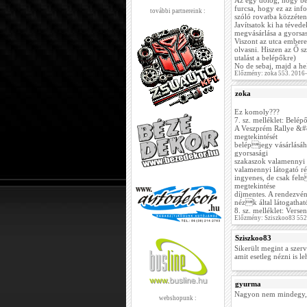
Az egy dolog, hogy be
furcsa, hogy ez az inf
további partnereink :
szóló rovatba közzétenn
Javítsatok ki ha téved
megvásárlása a gyorsas
Viszont az utca embere
olvasni. Hiszen az Ő 
utalást a belépőkre)
No de sebaj, majd a he
Előzmény: zoka 553. 2016
zoka
Ez komoly???
7. sz. melléklet: Belép
A Veszprém Rallye &#8
megtekintését
belépjegy vásárlásáh
gyorsasági
szakaszok valamennyi m
valamennyi látogató ré
ingyenes, de csak feln
megtekintése
díjmentes. A rendezvén
nézk által látogatható
8. sz. melléklet: Vers
Előzmény: Sziszkoo83 552
Sziszkoo83
Sikerült megint a szerv
amit esetleg nézni is l
gyurma
Nagyon nem mindegy, hog
webshopunk :