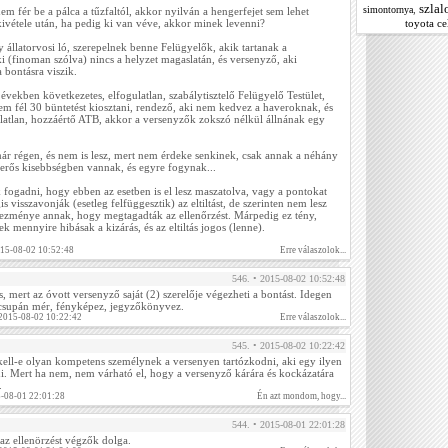
szla
,
simontornya
em fér be a pálca a tűzfaltól, akkor nyilván a hengerfejet sem lehet
toyota ce
kivétele után, ha pedig ki van véve, akkor minek levenni?
y állatorvosi ló, szerepelnek benne Felügyelők, akik tartanak a
i (finoman szólva) nincs a helyzet magaslatán, és versenyző, aki
 bontásra viszik.
 években következetes, elfogulatlan, szabálytisztelő Felügyelő Testület,
em fél 30 büntetést kiosztani, rendező, aki nem kedvez a haveroknak, és
ulatlan, hozzáértő ATB, akkor a versenyzők zokszó nélkül állnának egy
ár régen, és nem is lesz, mert nem érdeke senkinek, csak annak a néhány
 erős kisebbségben vannak, és egyre fogynak...
ogadni, hogy ebben az esetben is el lesz maszatolva, vagy a pontokat
s visszavonják (esetleg felfüggesztik) az eltiltást, de szerinten nem lesz
kezménye annak, hogy megtagadták az ellenőrzést. Márpedig ez tény,
 mennyire hibásak a kizárás, és az eltiltás jogos (lenne).
015-08-02 10:52:48
Erre válaszolok...
546. • 2015-08-02 10:52:48
, mert az óvott versenyző saját (2) szerelője végezheti a bontást. Idegen
csupán mér, fényképez, jegyzőkönyvez.
. 2015-08-02 10:22:42
Erre válaszolok...
545. • 2015-08-02 10:22:42
ell-e olyan kompetens személynek a versenyen tartózkodni, aki egy ilyen
i. Mert ha nem, nem várható el, hogy a versenyző kárára és kockázatára
.
5-08-01 22:01:28
Én azt mondom, hogy...
544. • 2015-08-01 22:01:28
az ellenörzést végzők dolga.