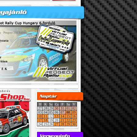
y - Peugeot 208 Rally4
lyzata
y
ition
Y E K
r d e t é s
H
K
Sz
Cs
P
Sz
V
27
28
29
30
31
01
02
03
04
05
06
07
08
09
10
11
12
13
14
15
16
17
18
19
20
21
22
23
24
25
26
27
28
29
30