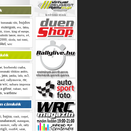
k e d v e n c e i n k
bujdos
,
,
boroznaki tibi
esztergom
,
,
,
,
fabia
evo
,
,
,
bi
king of europe
itiner
,
,
,
subishi lancer
murva
n4
s2000
,
,
,
turi tomi
skoda
4tel
,
wrc
w
,
borbereki csaba
,
,
oroznaki tibikiss andris
jana
,
,
,
,
m3
,
janika
lada
rte
ard
,
rallymovie
,
,
ia wrc
,
subaru impreza
ca gtfour
,
,
turi
trabant
ts
wartbmw
,
bajna
,
,
,
,
l
crash
csepel
unaharaszti
,
,
esztergom
,
,
rally ob
,
rally
miskolc
rigli
,
,
rozi64
,
,
salak