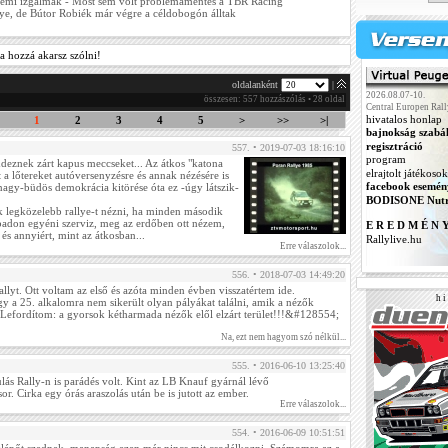
émi izgalmak - Most sem volt problémamentes a TBR Racing
ye, de Bútor Robiék már végre a céldobogón álltak
a hozzá akarsz szólni!
oldalanként
|
2026.08.07-10.
összesen: 557 hozzászólás • 28 oldal
Central Europen Rall
hivatalos honlap
1
2
3
4
5
>
>>
>|
bajnokság szabá
regisztráció
557. • 2019-07-03 18:16:10
program
endeznek zárt kapus meccseket... Az átkos "katona
elrajtolt játékosok
t a lőtereket autóversenyzésre és annak nézésére is
facebook esemén
 nagy-büdös demokrácia kitörése óta ez -úgy látszik-
BODISONE Nutr
legközelebb rallye-t nézni, ha minden második
badon egyéni szerviz, meg az erdőben ott nézem,
E R E D M É N 
 és annyiért, mint az átkosban...
Rallylive.hu
Erre válaszolok...
556. • 2018-07-03 14:49:20
yt. Ott voltam az első és azóta minden évben visszatértem ide.
h i 
y a 25. alkalomra nem sikerült olyan pályákat találni, amik a nézők
 Lefordítom: a gyorsok kétharmada nézők elől elzárt terület!!!&#128554;
Na, ezt nem hagyom szó nélkül...
555. • 2016-06-10 13:25:40
ás Rally-n is parádés volt. Kint az LB Knauf gyárnál lévő
or. Cirka egy órás araszolás után be is jutott az ember.
Erre válaszolok...
554. • 2016-06-09 10:51:51