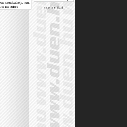
lom
szombathely
,
,
,
teszt
lica gts
,
zsiros
s t a t i s z t i k á k