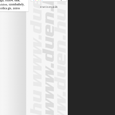
igli
rozi64
,
,
,
salak
szombathely
,
,
szlalom
s t a t i s z t i k á k
celica gts
zsiros
,