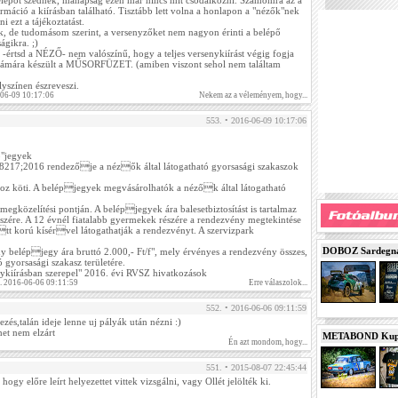
lépőt szednek, manapság ezen már nincs mit csodálkozni. Számomra az a
ormáció a kiírásban található. Tisztább lett volna a honlapon a "nézők"nek
i ezt a tájékoztatást.
ek, de tudomásom szerint, a versenyzőket nem nagyon érinti a belépő
ágikra. ;)
 -értsd a NÉZŐ- nem valószínű, hogy a teljes versenykiírást végig fogja
számára készült a MŰSORFÜZET. (amiben viszont sehol nem találtam
lyszínen észreveszi.
-06-09 10:17:06
Nekem az a véleményem, hogy...
553. • 2016-06-09 10:17:06
ő"jegyek
217;2016 rendezője a nézők által látogatható gyorsasági szakaszok
oz köti. A belépjegyek megvásárolhatók a nézők által látogatható
egközelítési pontján. A belépjegyek ára balesetbiztosítást is tartalmaz
szére. A 12 évnél fiatalabb gyermekek részére a rendezvény megtekintése
tt korú kísérvel látogathatják a rendezvényt. A szervizpark
DOBOZ Sardegna 
y belépjegy ára bruttó 2.000,- Ft/f", mely érvényes a rendezvény összes,
 gyorsasági szakasz területére.
enykiírásban szerepel" 2016. évi RVSZ hivatkozások
. 2016-06-06 09:11:59
Erre válaszolok...
552. • 2016-06-06 09:11:59
ezés,talán ideje lenne uj pályák után nézni :)
ehet nem elzárt
METABOND Kupa 
Én azt mondom, hogy...
551. • 2015-08-07 22:45:44
y előre leírt helyezettet vittek vizsgálni, vagy Ollét jelölték ki.