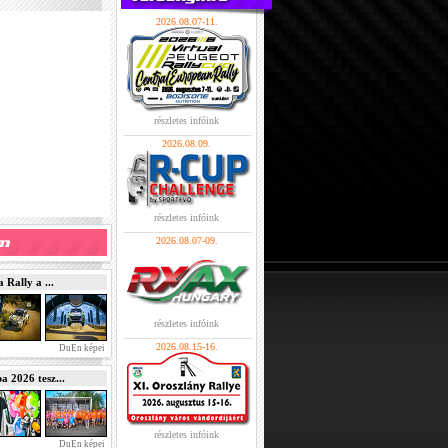
2026.08.07-11.
részletes infóink
2026.08.09.
részletes infóink
2026.08.07-09.
Rally a ...
részletes infóink
2026.08.15-16.
DuEn képei
2026 tesz...
részletes infóink
DuEn képei