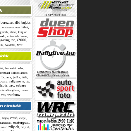
k e d v e n c e i n k
boroznaki tibi
bujdos
,
,
n
fabia
,
,
,
,
evo
esztergom
,
,
ig norbi
king of
itiner
kolc
,
,
mitsubishi lancer
s2000
lyracing
rte
,
,
,
wrc
,
,
tomi
wald4tel
mw
,
,
borbereki csaba
,
oroznaki tibikiss andris
pro
lada
,
jana
,
,
,
janika
board
,
rallymovie
,
rte
,
fabia wrc
subaru
,
,
,
yota celica gtfour
trabant
wartbmw
,
,
vfts
crash
,
,
,
,
l
bajna
csepel
esztergom
,
,
naharaszti
rally ob
,
,
,
iskolc
rally vb