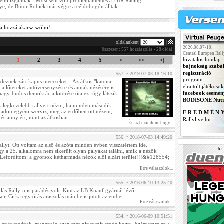
émi izgalmak - Most sem volt problémamentes a TBR Racing
ye, de Bútor Robiék már végre a céldobogón álltak
a hozzá akarsz szólni!
oldalanként
|
2026.08.07-10.
összesen: 557 hozzászólás • 28 oldal
Central Europen Rall
hivatalos honlap
1
2
3
4
5
>
>>
>|
bajnokság szabá
regisztráció
557. • 2019-07-03 18:16:10
program
endeznek zárt kapus meccseket... Az átkos "katona
elrajtolt játékosok
t a lőtereket autóversenyzésre és annak nézésére is
facebook esemén
 nagy-büdös demokrácia kitörése óta ez -úgy látszik-
BODISONE Nutr
legközelebb rallye-t nézni, ha minden második
badon egyéni szerviz, meg az erdőben ott nézem,
E R E D M É N 
 és annyiért, mint az átkosban...
Rallylive.hu
Én azt mondom, hogy...
556. • 2018-07-03 14:49:20
yt. Ott voltam az első és azóta minden évben visszatértem ide.
h i 
y a 25. alkalomra nem sikerült olyan pályákat találni, amik a nézők
 Lefordítom: a gyorsok kétharmada nézők elől elzárt terület!!!&#128554;
Erre válaszolok...
555. • 2016-06-10 13:25:40
ás Rally-n is parádés volt. Kint az LB Knauf gyárnál lévő
or. Cirka egy órás araszolás után be is jutott az ember.
Erre válaszolok...
554. • 2016-06-09 10:51:51