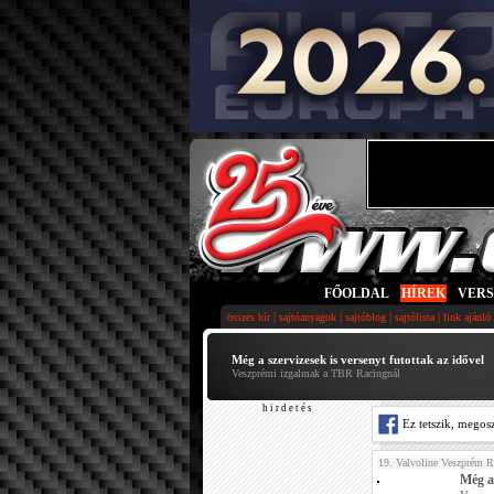
FŐOLDAL
|
HÍREK
|
VER
|
|
|
|
összes hír
sajtóanyagok
sajtóblog
sajtólista
link ajánló
Még a szervizesek is versenyt futottak az idővel
Veszprémi izgalmak a TBR Racingnál
h i r d e t é s
Ez tetszik, megos
19. Valvoline Veszprém R
Még a 