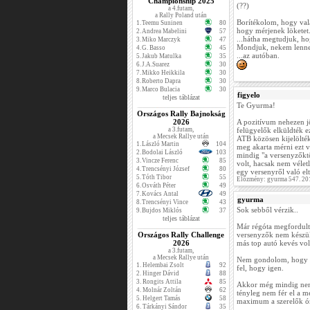
Championship 2025
(??)
a 4.futam,
a Rally Poland után
Borítékolom, hogy val
1.
Teemu Suninen
80
hogy mérjenek löketet
2.
Andrea Mabelini
57
...hátha megtudjuk, ho
3.
Miko Marczyk
47
Mondjuk, nekem lenne 
4.
G. Basso
45
...az autóban.
5.
Jakub Matulka
35
6.
J.A.Suarez
30
7.
Mikko Heikkila
30
8.
Roberto Dapra
30
9.
Marco Bulacia
30
figyelo
teljes táblázat
Te Gyurma!
Országos Rally Bajnokság
2026
A pozitívum nehezen jö
a 3.futam,
felügyelők elküldték ez
a Mecsek Rallye után
ATB közösen kijelölték
1.
László Martin
104
meg akarta mérni ezt 
2.
Bodolai László
103
mindig "a versenyzőktő
3.
Vincze Ferenc
85
volt, hacsak nem véletl
4.
Trencsényi József
80
egy versenyről való elt
5.
Tóth Tibor
55
Előzmény: gyurma 547. 20
6.
Osváth Péter
49
7.
Kovács Antal
49
gyurma
8.
Trencsényi Vince
43
Sok sebből vérzik..
9.
Bujdos Miklós
37
teljes táblázat
Már régóta megfordult a
Országos Rally Challenge
versenyzők nem készül
2026
más top autó kevés vol
a 3.futam,
a Mecsek Rallye után
Nem gondolom, hogy eg
1.
Helembai Zsolt
92
fel, hogy igen.
2.
Hinger Dávid
88
3.
Rongits Attila
85
Akkor még mindig nem 
4.
Molnár Zoltán
62
tényleg nem fér el a m
5.
Helgert Tamás
58
maximum a szerelők ó
6.
Tárkányi Sándor
35