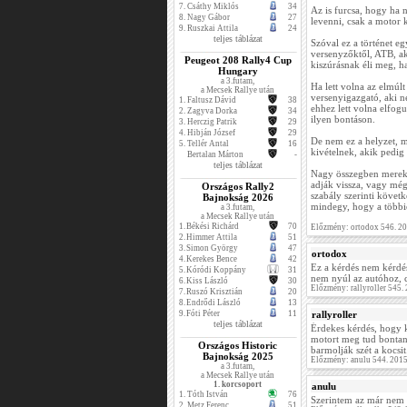
7.
Csáthy Miklós
34
Az is furcsa, hogy ha n
8.
Nagy Gábor
27
levenni, csak a motor 
9.
Ruszkai Attila
24
teljes táblázat
Szóval ez a történet eg
versenyzőktől, ATB, ak
Peugeot 208 Rally4 Cup
kiszúrásnak éli meg, ha
Hungary
a 3.futam,
Ha lett volna az elmúlt
a Mecsek Rallye után
versenyigazgató, aki n
1.
Faltusz Dávid
38
ehhez lett volna elfog
2.
Zagyva Dorka
34
ilyen bontáson.
3.
Herczig Patrik
29
4.
Hibján József
29
De nem ez a helyzet, m
5.
Tellér Antal
16
kivételnek, akik pedig
Bertalan Márton
-
teljes táblázat
Nagy összegben merek f
adják vissza, vagy mégi
Országos Rally2
szabály szerinti követ
Bajnokság 2026
mindegy, hogy a többiek
a 3.futam,
a Mecsek Rallye után
1.
Békési Richárd
70
Előzmény: ortodox 546. 2
2.
Himmer Attila
51
3.
Simon György
47
ortodox
4.
Kerekes Bence
42
Ez a kérdés nem kérdés
5.
Kóródi Koppány
31
nem nyúl az autóhoz, 
6.
Kiss László
30
Előzmény: rallyroller 545
7.
Ruszó Krisztián
20
8.
Endrődi László
13
9.
Fóti Péter
11
rallyroller
teljes táblázat
Érdekes kérdés, hogy k
motort meg tud bontan
Országos Historic
barmolják szét a kocsit
Bajnokság 2025
Előzmény: anulu 544. 201
a 3.futam,
a Mecsek Rallye után
1. korcsoport
anulu
1.
Tóth István
76
Szerintem az már nem 
2.
Metz Ferenc
51