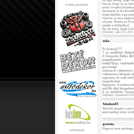
Az egy dolog, hogy be
furcsa, hogy ez az inf
további partnereink :
szóló rovatba közzétenn
Javítsatok ki ha téved
megvásárlása a gyorsas
Viszont az utca embere
olvasni. Hiszen az Ő 
utalást a belépőkre)
No de sebaj, majd a he
Előzmény: zoka 553. 2016
zoka
Ez komoly???
7. sz. melléklet: Belép
A Veszprém Rallye &#8
megtekintését
belépjegy vásárlásáh
gyorsasági
szakaszok valamennyi m
valamennyi látogató ré
ingyenes, de csak feln
megtekintése
díjmentes. A rendezvén
nézk által látogatható
8. sz. melléklet: Vers
Előzmény: Sziszkoo83 552
Sziszkoo83
Sikerült megint a szerv
amit esetleg nézni is l
gyurma
Nagyon nem mindegy, hog
webshopunk :