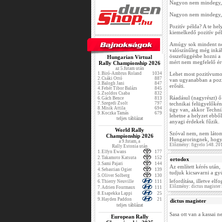
Nagyon nem mindegy, h
Nagyon nem mindegy, h
Pozitív példa? A te hel
kiemelkedő pozitív pél
Amúgy sok mindent nem
valószínűleg még inkáb
összefüggésbe hozni a 
Hungarian Virtual
mért nem megfelelő érté
Rally Championship 2026
az 5.futam után
1.
Biró-Ambrus Roland
1034
Lehet most pozitívumo
2.
Csáki Ottó
887
van ugyanabban a pozíc
3.
Balogh Jani
847
erősíti.
4.
Fehér Tibor Balázs
845
5.
Zsoldos Csaba
832
Ráadásul (nagyrészt) ő
6.
Gách Bence
813
7.
Szegedi Zsolt
797
technikai felügyelőkén
8.
Misik Attila
694
ügy van, akkor Technik
9.
Koczka Tamás
679
lehetne a helyzet ebbő
teljes táblázat
anyagi érdekek fűzik.
World Rally
Szóval nem, nem látom 
Championship 2026
Hungaroringnek, hogy e
a 9.futam, a
Előzmény: figyelo 548. 20
Rally Estonia után
1.
Elfyn Ewans
177
2.
Takamoto Katsuta
152
ortodox
3.
Sami Pajari
144
Az említett kérés után
4.
Sebastian Ogier
139
tudjuk kicsavarni a gy
5.
Oliver Solberg
130
lefordítása, illetve elf
6.
Thierry Neuville
111
Előzmény: dictus magister
7.
Adrien Fourmaux
111
8.
Esapekka Lappi
25
9.
Hayden Paddon
21
dictus magister
teljes táblázat
Sasa ott van a kassai 
European Rally