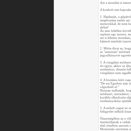
Azt a mondást is isme
A konkrét eset kapcsá
1. Hajdanán, a gépátvét
megbontása esetén azt 
motorokkal, de nem kell
járhat!
Az sem feltétlen követ
repíteni egy motort, me
azt is lehetne mondani
hátterét minősíti (szeri
2. Mióta divat az, hogy
az "antennás" méréssel
jegyzőkönyvet egyetértő
3. A vizsgálati módszer
ért egyet, akkor az ált
eredményt, döntést fel
vizsgálatot nem tagad
4. A bontásra kiírt csa
"De ezt Egerben már ti
végezhető el."
Honnan tudhatják, hogy
módszert, szerszámot, 
korábbi ellenőrzési elj
eredményeként ejtették
5. A terhelt csapat ne
felügyelet nélküli kis
Összességében az a vé
tisztázódjanak a váda
első részében szerzett 
Momentán szerintem az 