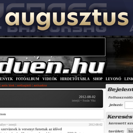
SENYEK
|
FOTÓALBUM
|
VIDEÓK
|
HIRDETŐTÁBLA
|
SHOP
|
LEVONÓ
|
LIN
|
|
|
autós hírek
médiaajánló
autószektor
2012-08-02
interjú • Susán Viki
ztom
allye
• interjú
2012-08-02
szervizesek is versenyt futottak az idővel