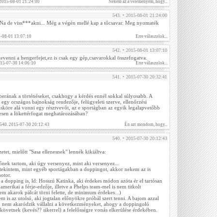
. 2015-08-01 21:24:00
Nekem az a véleményem, hogy...
543. • 2015-08-01 21:24:00
. Na de viss***akni... Még a végén mellé kap a tőcsavar. Meg nyomaték
5-08-01 13:07:10
Erre válaszolok...
542. • 2015-08-01 13:07:10
evenni a hengerfejet,ez is csak egy gép,csavarokkal összefogatva.
015-07-30 14:06:10
Erre válaszolok...
541. • 2015-07-30 20:32:41
erának a történéseket, csakhogy a kérdés ennél sokkal súlyosabb. A
 egy országos bajnokság rendezője, felügyeleti szerve, ellenőrzési
ásköre alá vonni egy résztvevőt, az e sportágban az egyik legalapvetőbb
esen a lökettérfogat meghatározásában?
 540. 2015-07-30 20:12:43
Én azt mondom, hogy...
540. • 2015-07-30 20:12:43
etet, mielőtt "Sasa ellenesnek" lennék kikiáltva:
nek tartom, aki úgy versenyez, mint aki versenyez...
tekintem, mint egyéb sportágakban a doppingot, akkor nekem az is
otor.
 dopping is, ld: Hosszú Katinka, aki érdekes módon azóta ér el tartósan
amerikai a férje-edzője, illetve a Phelps team-mel is nem titkolt
em akarok pálcát törni felette, de minimum érdekes...)
m is az utolsó, aki jogtalan előnyökre próbál szert tenni. A bajom azzal
n nem akaródzik vállalni a következményeket, ahogy a doppingoló
lkövetnek (kevés?? sikerrel) a felelősségre vonás elkerülése érdekében.