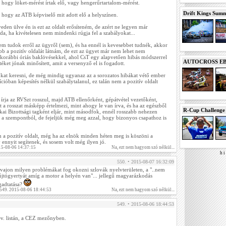
ogy löket-mérést írtak elő, vagy hengerűrtartalom-mérést.
Drift Kings Summe
ogy az ATB képviselő mit adott elő a helyszínen.
yeden ülve én is ezt az oldalt erősíteném, de azért ne legyen már
da, ha kivételesen nem mindenki rúgja fel a szabályokat...
 tudok erről az ügyről (sem), és ha ennél is kevesebbet tudnék, akkor
b a pozitív oldalát látnám, de ezt az ügyet már nem lehet nem
korábbi óriás baklövésekkel, ahol CsT egy alapvetően hibás módszerrel
AUTOCROSS EB 2
ket jónak minősített, amit a versenyző el is fogadott.
kat keresni, de még mindig ugyanaz az a sorozatos hibákat vétő ember
ióban képesítés nélkül szabálytalanul, ez talán nem a pozitív oldalt
 írja az RVSzt rosszul, majd ATB ellenőrként, gépátvétel vezetőként,
t a rosszat másképp értelmezi, mint ahogy le van írva, és ha az egészből
R-Cup Challeng
ai Bizottsági tagként eljár, mint másodfok, ennél rosszabb nehezen
l a szempontból, de fejeljük még meg azzal, hogy bizonyos csapathoz is
a pozitív oldalt, még ha az elnök minden héten meg is köszöni a
nnyit segítenek, és sosem volt még ilyen jó.
15-08-06 14:37:15
Na, ezt nem hagyom szó nélkül...
h i 
550. • 2015-08-07 16:32:09
, vajon milyen problémákat fog okozni szlovák nyelvterületen, a "..nem
újtógyertyát amíg a motor a helyén van"... jellegű magyarázkodás
ogadtatása?
 549. 2015-08-06 18:44:53
Na, ezt nem hagyom szó nélkül...
549. • 2015-08-06 18:44:53
nev. listán, a CEZ mezőnyben.