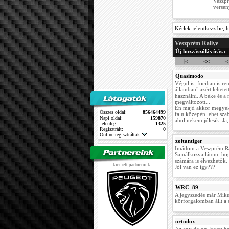
Veszpr
versen
Kérlek jelentkezz be, h
Veszprém Rallye
Új hozzászólás írása
|<
<<
<
Quasimodo
Végül is, fociban is r
államban" azért lehetet
használni. A béke és a
megváltozott...
Én majd akkor megyek 
Összes oldal:
856464499
falu közepén lehet sza
Napi oldal:
159870
ahol nekem jólesik. Ja,
Jelenleg:
1325
Regisztrált:
0
Online regisztráltak:
zoltantiger
Imádom a Veszprém Rall
Sajnálkozva látom, hog
számára is élvezhetők.
kiemelt partnerünk :
Jól van ez így???
WRC_89
A jegyszedés már Mikul
körforgalomban állt a s
ortodox