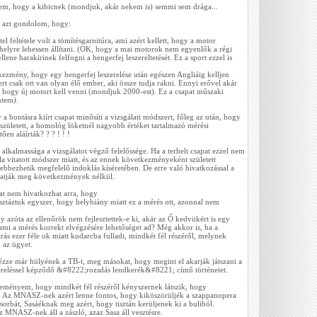
rem, hogy a kibicnek (mondjuk, akár nekem is) semmi sem drága...
n azt gondolom, hogy:
el feltétele volt a tömítésgarnitúra, ami azért kellett, hogy a motor
helyre lehessen állítani. (OK, hogy a mai motorok nem egyenlők a régi
ene harakirinek felfogni a hengerfej leszereltetését. Ez a sport ezzel is
kezmény, hogy egy hengerfej leszerelése után egészen Angliáig kelljen
rt csak ott van olyan élő ember, aki össze tudja rakni. Ennyi erővel akár
, hogy új motort kell venni (mondjuk 2000-est). Ez a csapat műszaki
ntem).
 a bontásra kiírt csapat minősíti a vizsgálati módszert, főleg az után, hogy
 született, a homológ löketnél nagyobb értéket tartalmazó mérési
en aláírták? ? ? ! ! !
 alkalmassága a vizsgálatot végző felelőssége. Ha a terhelt csapat ezzel nem
ala vitatott módszer miatt, és az ennek következményeként született
lebbezhetik megfelelő indoklás kíséretében. De erre való hivatkozással a
hatják meg következmények nélkül.
pat nem hivatkozhat arra, hogy
sztáztuk egyszer, hogy helyhiány miatt ez a mérés ott, azonnal nem
 azóta az ellenőrök nem fejlesztettek-e ki, akár az Ő kedvükért is egy
ami a mérés korrekt elvégzésére lehetőséget ad? Még akkor is, ha a
árás ezer féle ok miatt kudarcba fulladt, mindkét fél részéről, melynek
 az ügyet.
 nézze már hülyének a TB-t, meg másokat, hogy megint el akarják játszani a
zereléssel képződő &#8222;rozsdás lendkerék&#8221; című történetet.
leményem, hogy mindkét fél részéről kényszernek látszik, hogy
k. Az MNASZ-nek azért lenne fontos, hogy kiköszörüljék a szappanopera
csorbát, Sasáéknak meg azért, hogy tisztán kerüljenek ki a buliból.
MNASZ-nek áll a zászló, azaz Sasa áll vesztésre.