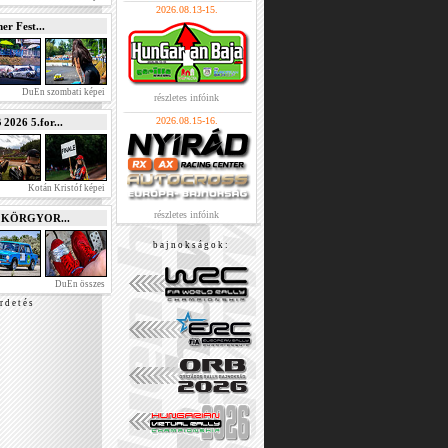
2026.08.13-15.
r Fest...
DuEn szombati képei
részletes infóink
2026.08.15-16.
026 5.for...
Kotán Kristóf képei
részletes infóink
e KÖRGYOR...
b a j n o k s á g o k :
DuEn összes
r d e t é s