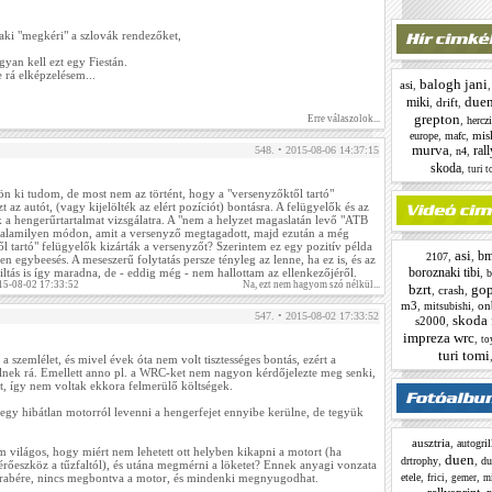
aki "megkéri" a szlovák rendezőket,
.
gyan kell ezt egy Fiestán.
rá elképzelésem...
balogh jani
asi
,
due
miki
,
drift
,
grepton
,
Erre válaszolok...
hercz
,
,
mis
europe
mafc
murva
ral
,
,
548. • 2015-08-06 14:37:15
n4
skoda
,
turi 
n ki tudom, de most nem az történt, hogy a "versenyzőktől tartó"
t az autót, (vagy kijelölték az elért pozíciót) bontásra. A felügyelők és az
 a hengerűrtartalmat vizsgálatra. A "nem a helyzet magaslatán levő "ATB
valamilyen módon, amit a versenyző megtagadott, majd ezután a még
l tartó" felügyelők kizárták a versenyzőt? Szerintem ez egy pozitív példa
asi
b
,
,
2107
en egybeesés. A meseszerű folytatás persze tényleg az lenne, ha ez is, és az
boroznaki tibi
,
iltás is így maradna, de - eddig még - nem hallottam az ellenkezőjéről.
b
15-08-02 17:33:52
Na, ezt nem hagyom szó nélkül...
bzrt
go
,
crash
,
m3
,
,
on
mitsubishi
547. • 2015-08-02 17:33:52
skoda 
s2000
,
impreza wrc
,
to
turi tomi
 szemlélet, és mivel évek óta nem volt tisztességes bontás, ezért a
nek rá. Emellett anno pl. a WRC-ket nem nagyon kérdőjelezte meg senki,
t, így nem voltak ekkora felmerülő költségek.
y hibátlan motorról levenni a hengerfejet ennyibe kerülne, de tegyük
ausztria
,
autogril
világos, hogy miért nem lehetett ott helyben kikapni a motort (ha
duen
,
,
drtrophy
du
érőeszköz a tűzfaltól), és utána megmérni a löketet? Ennek anyagi vonzata
,
,
,
etele
rabére, nincs megbontva a motor, és mindenki megnyugodhat.
frici
gemer
m