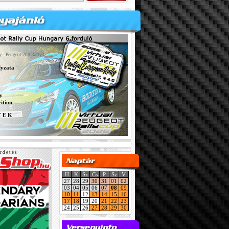
y - Peugeot 208 Rally4
lyzata
y
ition
Y E K
r d e t é s
H
K
Sz
Cs
P
Sz
V
27
28
29
30
31
01
02
03
04
05
06
07
08
09
10
11
12
13
14
15
16
17
18
19
20
21
22
23
24
25
26
27
28
29
30