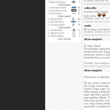
Előzmény: rallyroller 543
3.
Buza Zsuzsanna
3
3. korcsoport
1.
Wirtmann Ferenc
85
rallyroller
2.
Auszmann Gyula
52
Levenni bárki letudja
3.
Lévai ferenc
42
kulcs sincs.
4. korcsoport
Előzmény: anulu 542. 201
1.
Póczik Ákos
60
2.
Ifj. Érdi Tibor
51
3.
Csomor László
48
anulu
5. korcsoport
Mi az,hogy nem lehet l
1.
Dombi Péter
51
Előzmény: ortodox 539. 2
2.
Merényi Zsolt
3
3.
Pehely Balázs
3
teljes táblázat
dictus magister
És még valami:
Nevezhetjük szappanop
kérdés arról szól, hogy
rendszere, képes-e hat
kérdéskörben, nevezet
Előzmény: dictus magister
dictus magister
Tisztázzuk az alaphelyz
Őt egy olyan versenyző
Ha a nagy motort úgy 
belefér, hogy nagy a m
(Mint ahogy sokaknak a
nagy sikereket, amióta 
kapcsolatban állnak. N
Nem Sasa az első, és ne
van, hogy bukta eseté
sportolók is mindent e