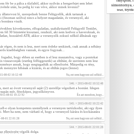
rallysprint
r
,
em fér be a pálca a tűzfaltól, akkor nyilván a hengerfejet sem lehet
simontornya
,
kivétele után, ha pedig ki van véve, akkor minek levenni?
toyota 
teszt
,
y állatorvosi ló, szerepelnek benne Felügyelők, akik tartanak a
i (finoman szólva) nincs a helyzet magaslatán, és versenyző, aki
 bontásra viszik.
 években következetes, elfogulatlan, szabálytisztelő Felügyelő Testület,
em fél 30 büntetést kiosztani, rendező, aki nem kedvez a haveroknak, és
ulatlan, hozzáértő ATB, akkor a versenyzők zokszó nélkül állnának egy
ár régen, és nem is lesz, mert nem érdeke senkinek, csak annak a néhány
 erős kisebbségben vannak, és egyre fogynak...
ogadni, hogy ebben az esetben is el lesz maszatolva, vagy a pontokat
s visszavonják (esetleg felfüggesztik) az eltiltást, de szerinten nem lesz
kezménye annak, hogy megtagadták az ellenőrzést. Márpedig ez tény,
 mennyire hibásak a kizárás, és az eltiltás jogos (lenne).
015-08-02 10:52:48
Na, ezt nem hagyom szó nélkül...
546. • 2015-08-02 10:52:48
, mert az óvott versenyző saját (2) szerelője végezheti a bontást. Idegen
csupán mér, fényképez, jegyzőkönyvez.
. 2015-08-02 10:22:42
Én azt mondom, hogy...
545. • 2015-08-02 10:22:42
ell-e olyan kompetens személynek a versenyen tartózkodni, aki egy ilyen
i. Mert ha nem, nem várható el, hogy a versenyző kárára és kockázatára
.
5-08-01 22:01:28
Na, ezt nem hagyom szó nélkül...
544. • 2015-08-01 22:01:28
az ellenörzést végzők dolga.