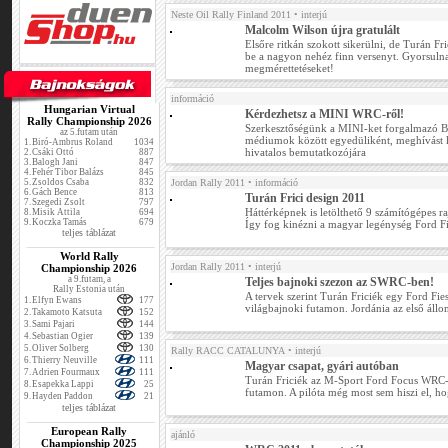
Neste Oil Rally Finland 2011
• interjú
Malcolm Wilson újra gratulált
Elsőre ritkán szokott sikerülni, de Turán Fri
be a nagyon nehéz finn versenyt. Gyorsulna
megmérettetéseket!
információ
Hungarian Virtual
Kérdezhetsz a MINI WRC-ről!
Rally Championship 2026
Szerkesztőségünk a MINI-ket forgalmazó 
az 5.futam után
médiumok között egyedüliként, meghívást
1.
Biró-Ambrus Roland
1034
hivatalos bemutatkozójára
2.
Csáki Ottó
887
3.
Balogh Jani
847
4.
Fehér Tibor Balázs
845
5.
Zsoldos Csaba
832
Jordan Rally 2011
• információ
6.
Gách Bence
813
Turán Frici design 2011
7.
Szegedi Zsolt
797
Háttérképnek is letölthető 9 számítógépes ra
8.
Misik Attila
694
9.
Koczka Tamás
679
Így fog kinézni a magyar legénység Ford Fi
teljes táblázat
World Rally
Jordan Rally 2011
• interjú
Championship 2026
a 9.futam, a
Teljes bajnoki szezon az SWRC-ben!
Rally Estonia után
A tervek szerint Turán Friciék egy Ford Fie
1.
Elfyn Ewans
177
világbajnoki futamon. Jordánia az első állom
2.
Takamoto Katsuta
152
3.
Sami Pajari
144
4.
Sebastian Ogier
139
5.
Oliver Solberg
130
Rally RACC CATALUNYA
• interjú
6.
Thierry Neuville
111
Magyar csapat, gyári autóban
7.
Adrien Fourmaux
111
Turán Friciék az M-Sport Ford Focus WRC-
8.
Esapekka Lappi
25
futamon. A pilóta még most sem hiszi el, hog
9.
Hayden Paddon
21
teljes táblázat
European Rally
ajánló
Championship 2025