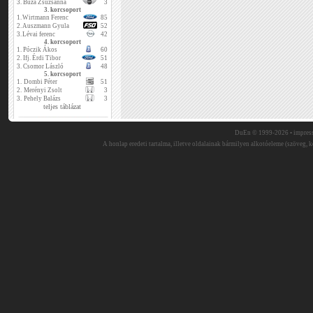
3.
Buza Zsuzsanna
3
3. korcsoport
1.
Wirtmann Ferenc
85
2.
Auszmann Gyula
52
3.
Lévai ferenc
42
4. korcsoport
1.
Póczik Ákos
60
2.
Ifj. Érdi Tibor
51
3.
Csomor László
48
5. korcsoport
1.
Dombi Péter
51
2.
Merényi Zsolt
3
3.
Pehely Balázs
3
teljes táblázat
DuEn © 1999-2026 •
impres
A honlap eredeti tartalma, illetve oldalainak bármilyen alkotóeleme (szöveg, ké