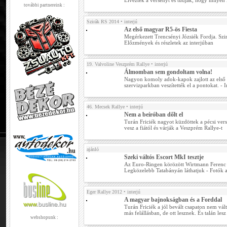
Élvezték a versenyt és tudják, hogy milyen
további partnereink :
Szirák RS 2014
• interjú
Az első magyar R5-ös Fiesta
Megérkezett Trencsényi Józsiék Fordja. Szir
Előzmények és részletek az interjúban
19. Valvoline Veszprém Rallye
• interjú
Álmomban sem gondoltam volna!
Nagyon komoly adok-kapok zajlott az első 
szervizparkban veszítették el a pontokat. - I
46. Mecsek Rallye
• interjú
Nem a beíróban dőlt el
Turán Friciék nagyot küzdöttek a pécsi ver
vesz a fiától és várják a Veszprém Rallye-t
ajánló
Szeki váltós Escort MkI tesztje
Az Euro-Ringen körözött Wirtmann Ferenc a
Legközelebb Tatabányán láthatjuk - Fotók a 
Eger Rallye 2012
• interjú
A magyar bajnokságban és a Forddal
Turán Friciék a jól bevált csapaton nem vál
más felállásban, de ott lesznek. És talán lesz
webshopunk :