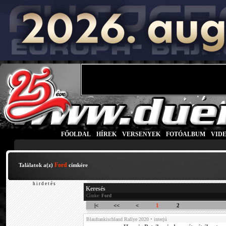
FŐOLDAL
|
HÍREK
|
VERSENYEK
|
FOTÓALBUM
|
VID
Ford
Találatok a(z)
címkére
h i r d e t é s
Keresés
Címke:
Ford
|<
<<
<
1
2
Blaufrankischland Rallye 2020
• interjú