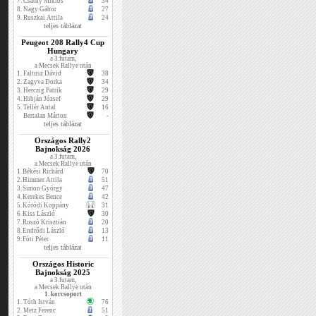
7.
Csáthy Miklós
34
8.
Nagy Gábor
27
9.
Ruszkai Attila
24
teljes táblázat
Peugeot 208 Rally4 Cup
Hungary
a 3.futam,
a Mecsek Rallye után
1.
Faltusz Dávid
38
2.
Zagyva Dorka
34
3.
Herczig Patrik
29
4.
Hibján József
29
5.
Tellér Antal
16
Bertalan Márton
-
teljes táblázat
Országos Rally2
Bajnokság 2026
a 3.futam,
a Mecsek Rallye után
1.
Békési Richárd
70
2.
Himmer Attila
51
3.
Simon György
47
4.
Kerekes Bence
42
5.
Kóródi Koppány
31
6.
Kiss László
30
7.
Ruszó Krisztián
20
8.
Endrődi László
13
9.
Fóti Péter
11
teljes táblázat
Országos Historic
Bajnokság 2025
a 3.futam,
a Mecsek Rallye után
1. korcsoport
1.
Tóth István
76
2.
Metz Ferenc
51