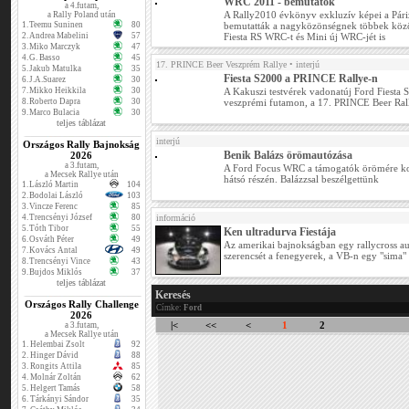
WRC 2011 - bemutatók
a 4.futam,
A Rally2010 évkönyv exkluzív képei a Páriz
a Rally Poland után
1.
Teemu Suninen
80
bemutatták a nagyközönségnek többek közö
2.
Andrea Mabelini
57
Fiesta RS WRC-t és Mini új WRC-jét is
3.
Miko Marczyk
47
4.
G. Basso
45
17. PRINCE Beer Veszprém Rallye
• interjú
5.
Jakub Matulka
35
Fiesta S2000 a PRINCE Rallye-n
6.
J.A.Suarez
30
7.
Mikko Heikkila
30
A Kakuszi testvérek vadonatúj Ford Fiesta 
8.
Roberto Dapra
30
veszprémi futamon, a 17. PRINCE Beer Ral
9.
Marco Bulacia
30
teljes táblázat
interjú
Országos Rally Bajnokság
Benik Balázs örömautózása
2026
a 3.futam,
A Ford Focus WRC a támogatók örömére ko
a Mecsek Rallye után
hátsó részén. Balázzsal beszélgettünk
1.
László Martin
104
2.
Bodolai László
103
3.
Vincze Ferenc
85
4.
Trencsényi József
80
információ
5.
Tóth Tibor
55
Ken ultradurva Fiestája
6.
Osváth Péter
49
Az amerikai bajnokságban egy rallycross aut
7.
Kovács Antal
49
szerencsét a fenegyerek, a VB-n egy "sima"
8.
Trencsényi Vince
43
9.
Bujdos Miklós
37
teljes táblázat
Keresés
Országos Rally Challenge
Címke:
Ford
2026
|<
<<
<
1
2
a 3.futam,
a Mecsek Rallye után
1.
Helembai Zsolt
92
2.
Hinger Dávid
88
3.
Rongits Attila
85
4.
Molnár Zoltán
62
5.
Helgert Tamás
58
6.
Tárkányi Sándor
35