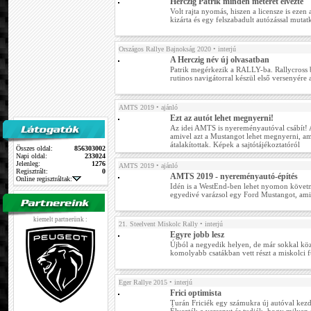
Herczig Patrik minden méterét élvezte
Volt rajta nyomás, hiszen a licensze is ezen 
kizárta és egy felszabadult autózással mutat
Országos Rallye Bajnokság 2020
• interjú
A Herczig név új olvasatban
Patrik megérkezik a RALLY-ba. Rallycross b
rutinos navigátorral készül első versenyére a
AMTS 2019
• ajánló
Ezt az autót lehet megnyerni!
Az idei AMTS is nyereményautóval csábít! 
amivel azt a Mustangot lehet megnyerni, a
átalakítottak. Képek a sajtótájékoztatóról
Összes oldal:
856303002
Napi oldal:
233024
Jelenleg:
1276
AMTS 2019
• ajánló
Regisztrált:
0
AMTS 2019 - nyereményautó-építés
Online regisztráltak:
Idén is a WestEnd-ben lehet nyomon követni
egyedivé varázsol egy Ford Mustangot, amit
kiemelt partnerünk :
21. Steelvent Miskolc Rally
• interjú
Egyre jobb lesz
Újból a negyedik helyen, de már sokkal köz
komolyabb csatákban vett részt a miskolci 
Eger Rallye 2015
• interjú
Frici optimista
Turán Friciék egy számukra új autóval kezdt