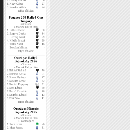
7.
Csáthy Miklós
34
8.
Nagy Gábor
27
9.
Ruszkai Attila
24
teljes táblázat
Peugeot 208 Rally4 Cup
Hungary
a 3.futam,
a Mecsek Rallye után
1.
Faltusz Dávid
38
2.
Zagyva Dorka
34
3.
Herczig Patrik
29
4.
Hibján József
29
5.
Tellér Antal
16
Bertalan Márton
-
teljes táblázat
Országos Rally2
Bajnokság 2026
a 3.futam,
a Mecsek Rallye után
1.
Békési Richárd
70
2.
Himmer Attila
51
3.
Simon György
47
4.
Kerekes Bence
42
5.
Kóródi Koppány
31
6.
Kiss László
30
7.
Ruszó Krisztián
20
8.
Endrődi László
13
9.
Fóti Péter
11
teljes táblázat
Országos Historic
Bajnokság 2025
a 3.futam,
a Mecsek Rallye után
1. korcsoport
1.
Tóth István
76
2.
Metz Ferenc
51