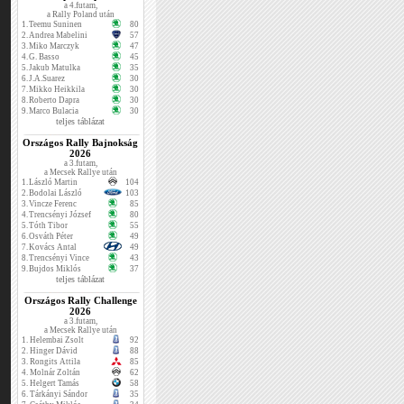
a 4.futam,
a Rally Poland után
1.
Teemu Suninen
80
2.
Andrea Mabelini
57
3.
Miko Marczyk
47
4.
G. Basso
45
5.
Jakub Matulka
35
6.
J.A.Suarez
30
7.
Mikko Heikkila
30
8.
Roberto Dapra
30
9.
Marco Bulacia
30
teljes táblázat
Országos Rally Bajnokság
2026
a 3.futam,
a Mecsek Rallye után
1.
László Martin
104
2.
Bodolai László
103
3.
Vincze Ferenc
85
4.
Trencsényi József
80
5.
Tóth Tibor
55
6.
Osváth Péter
49
7.
Kovács Antal
49
8.
Trencsényi Vince
43
9.
Bujdos Miklós
37
teljes táblázat
Országos Rally Challenge
2026
a 3.futam,
a Mecsek Rallye után
1.
Helembai Zsolt
92
2.
Hinger Dávid
88
3.
Rongits Attila
85
4.
Molnár Zoltán
62
5.
Helgert Tamás
58
6.
Tárkányi Sándor
35