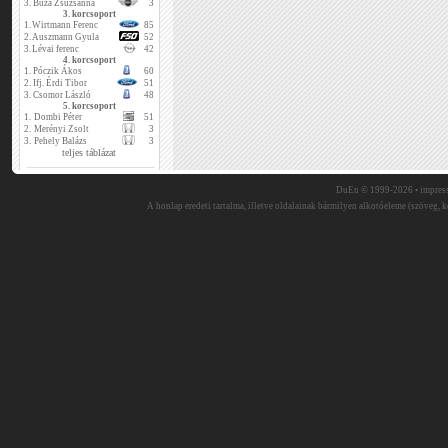
3.
Buza Zsuzsanna
3
3. korcsoport
1.
Wirtmann Ferenc
85
2.
Auszmann Gyula
52
3.
Lévai ferenc
42
4. korcsoport
1.
Póczik Ákos
60
2.
Ifj. Érdi Tibor
51
3.
Csomor László
48
5. korcsoport
1.
Dombi Péter
51
2.
Merényi Zsolt
3
3.
Pehely Balázs
3
teljes táblázat
DuEn © 1999-2026 •
impres
A honlap eredeti tartalma, illetve oldalainak bármilyen alkotóeleme (szöveg, ké