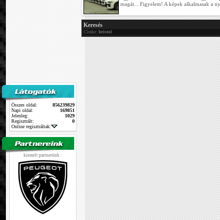
magát... Figyelem! A képek alkalmasak a 
Keresés
Címke:
bristol
Összes oldal:
856239829
Napi oldal:
169851
Jelenleg:
1029
Regisztrált:
0
Online regisztráltak:
kiemelt partnerünk :