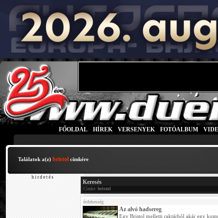
FŐOLDAL
|
HÍREK
|
VERSENYEK
|
FOTÓALBUM
|
VID
bristol
Találatok a(z)
címkére
h i r d e t é s
Keresés
Címke:
bristol
érdekesség
Az alvó hadsereg
Egy Bristol melletti raktárból akár egy komp