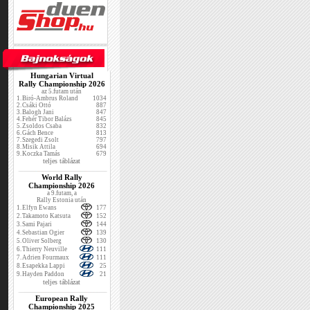
Hungarian Virtual
Rally Championship 2026
az 5.futam után
1.
Biró-Ambrus Roland
1034
2.
Csáki Ottó
887
3.
Balogh Jani
847
4.
Fehér Tibor Balázs
845
5.
Zsoldos Csaba
832
6.
Gách Bence
813
7.
Szegedi Zsolt
797
8.
Misik Attila
694
9.
Koczka Tamás
679
teljes táblázat
World Rally
Championship 2026
a 9.futam, a
Rally Estonia után
1.
Elfyn Ewans
177
2.
Takamoto Katsuta
152
3.
Sami Pajari
144
4.
Sebastian Ogier
139
5.
Oliver Solberg
130
6.
Thierry Neuville
111
7.
Adrien Fourmaux
111
8.
Esapekka Lappi
25
9.
Hayden Paddon
21
teljes táblázat
European Rally
Championship 2025