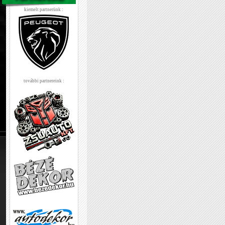
kiemelt partnerünk :
további partnereink :