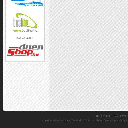
webshopunk :
DuEn © 1999-2026 •
impres
A honlap eredeti tartalma, illetve oldalainak bármilyen alkotóeleme (szöveg, ké