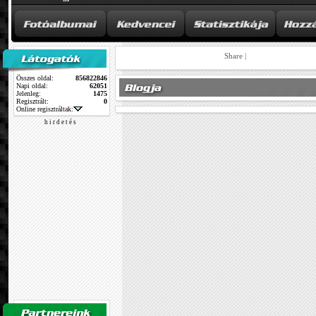
Share
|
Összes oldal:
856822846
Napi oldal:
62051
Jelenleg:
1475
Regisztrált:
0
Online regisztráltak:
h i r d e t é s