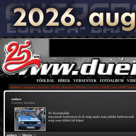
FŐOLDAL
|
HÍREK
|
VERSENYEK
|
FOTÓALBUM
|
VID
|
|
|
|
|
|
|
|
facebook
Instagram
YouTube
TikTok
Rallylive
MNASZ
wrc.com
fiaERC.com
eWRC-result
enduro
Zsembery Barnabás
41 hozzászólás
nincsenek kedvencei és őt még senki nem jelölte kedvencnek
még nem töltött fel képet
enduro
>>
blogja
>>