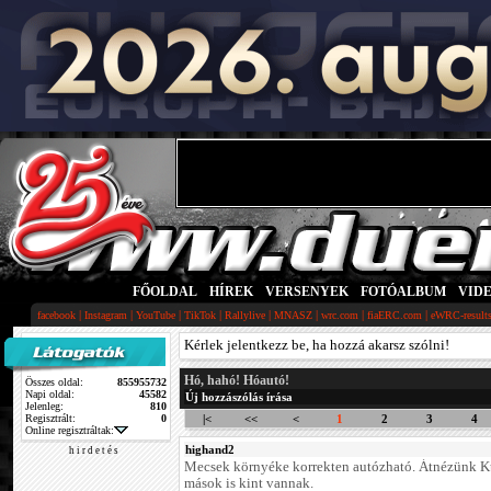
FŐOLDAL
|
HÍREK
|
VERSENYEK
|
FOTÓALBUM
|
VID
|
|
|
|
|
|
|
|
facebook
Instagram
YouTube
TikTok
Rallylive
MNASZ
wrc.com
fiaERC.com
eWRC-result
Kérlek jelentkezz be, ha hozzá akarsz szólni!
Hó, hahó! Hóautó!
Összes oldal:
855955732
Napi oldal:
45582
Új hozzászólás írása
Jelenleg:
810
Regisztrált:
0
|<
<<
<
1
2
3
4
Online regisztráltak:
highand2
h i r d e t é s
Mecsek környéke korrekten autózható. Átnézünk K
mások is kint vannak.