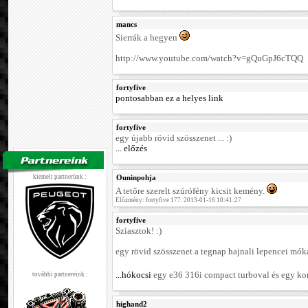
mancs
Sierrák a hegyen
http://www.youtube.com/watch?v=gQuGpJ6cTQQ
fortyfive
pontosabban ez a helyes link
fortyfive
egy újabb rövid szösszenet ... :)
... előzés
kiemelt partnerünk :
Ouninpohja
A tetőre szerelt szúrófény kicsit kemény.
Előzmény: fortyfive 177. 2013-01-16 10:41:27
fortyfive
Sziasztok! :)
egy rövid szösszenet a tegnap hajnali lepencei móká
...hókocsi
egy e36 316i compact turboval és egy kom
további partnereink :
highand2