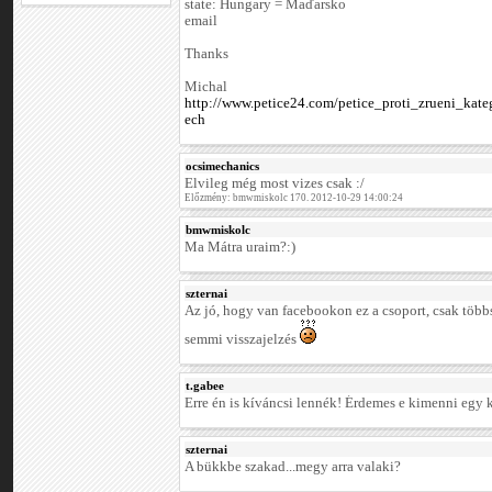
state: Hungary = Maďarsko
email
Thanks
Michal
http://www.petice24.com/petice_proti_zrueni_kate
ech
ocsimechanics
Elvileg még most vizes csak :/
Előzmény: bmwmiskolc 170. 2012-10-29 14:00:24
bmwmiskolc
Ma Mátra uraim?:)
szternai
Az jó, hogy van facebookon ez a csoport, csak többs
semmi visszajelzés
t.gabee
Erre én is kíváncsi lennék! Érdemes e kimenni egy kic
szternai
A bükkbe szakad...megy arra valaki?