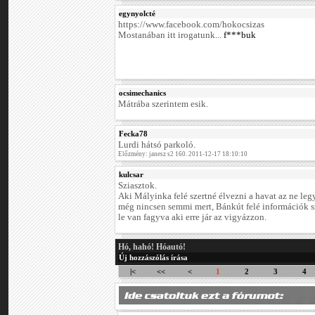
egynyolcté
https://www.facebook.com/hokocsizas
Mostanában itt irogatunk...
f***buk
ocsimechanics
Mátrába szerintem esik.
Fecka78
Lurdi hátsó parkoló.
Előzmény: janesz s2 160. 2011-12-17 18:10:10
kulcsar
Sziasztok.
Aki Mályinka felé szertné élvezni a havat az ne le
még nincsen semmi mert, Bánkút felé információk sz
le van fagyva aki erre jár az vigyázzon.
Hó, hahó! Hóautó!
Új hozzászólás írása
|<
<<
<
1
2
3
4