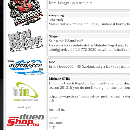
Kurd-Lengyel jó lesz éjjelre....
everyoung
sziasztok!
Valaki tud nekem segíteni, hogy Budapest környéké
Shaper
Sziasztok Hóautósok!
Ha esik a hó és indulnátok a Mátrába Nagykáta, Tá
csörögjetek a 06/20-772-3920-as számon bármikor 
NSZ
Esik a hóóóóóó !!!!!! Szoktak még a Bükkbe járni
Michalin STR8
Hi, in the Czech Republic Sprintrally championsh
season 2013. If you do not like, sign online petition
http://www.petice24.com/petice_proti_zrueni_kate
ech
webshopunk :
just fill in:
name:
surname:
city: