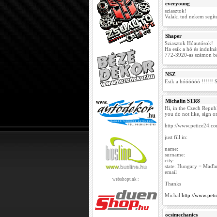
everyoung
sziasztok!
Valaki tud nekem segít
Shaper
Sziasztok Hóautósok!
Ha esik a hó és induln
772-3920-as számon b
NSZ
Esik a hóóóóóó !!!!!!
Michalin STR8
Hi, in the Czech Repub
you do not like, sign on
http://www.petice24.c
just fill in:
name:
surname:
city:
state: Hungary = Maďa
email
webshopunk :
Thanks
Michal
http://www.pet
ocsimechanics