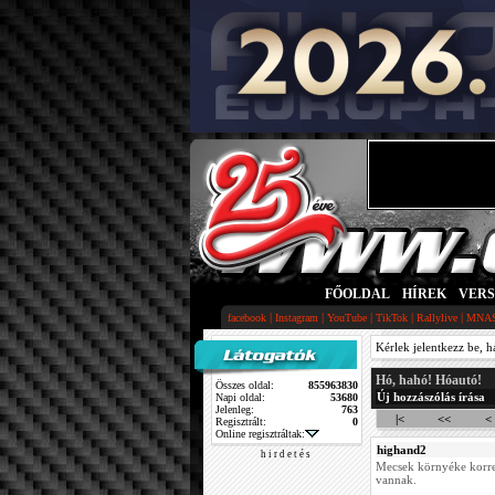
FŐOLDAL
|
HÍREK
|
VER
|
|
|
|
|
facebook
Instagram
YouTube
TikTok
Rallylive
MNA
Kérlek jelentkezz be, h
Hó, hahó! Hóautó!
Összes oldal:
855963830
Új hozzászólás írása
Napi oldal:
53680
Jelenleg:
763
|<
<<
<
Regisztrált:
0
Online regisztráltak:
highand2
h i r d e t é s
Mecsek környéke korre
vannak.