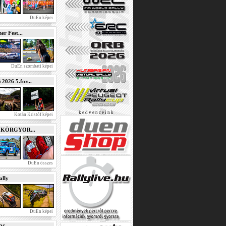
DuEn képei
r Fest...
DuEn szombati képei
026 5.for...
k e d v e n c e i n k
Kotán Kristóf képei
e KÖRGYOR...
DuEn összes
lly
DuEn képei