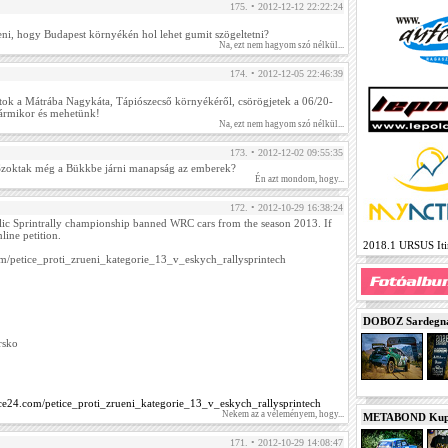
175. • 2012-12-12 22:22:24
eni, hogy Budapest környékén hol lehet gumit szögeltetni?
Na, ezt nem hagyom szó nélkül...
174. • 2012-12-05 22:46:39
átok a Mátrába Nagykáta, Tápiószecső környékéről, csörögjetek a 06/20-
ármikor és mehetünk!
Na, ezt nem hagyom szó nélkül...
173. • 2012-12-02 09:55:35
 Szoktak még a Bükkbe járni manapság az emberek?
Én azt mondom, hogy...
172. • 2012-10-29 16:38:24
lic Sprintrally championship banned WRC cars from the season 2013. If
line petition.
2018.1 URSUS Itin
om/petice_proti_zrueni_kategorie_13_v_eskych_rallysprintech
DOBOZ Sardegna 
rsko
ice24.com/petice_proti_zrueni_kategorie_13_v_eskych_rallysprintech
Nekem az a véleményem, hogy...
METABOND Kupa 
171. • 2012-10-29 14:08:47