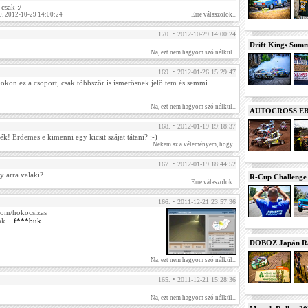
csak :/
. 2012-10-29 14:00:24
Erre válaszolok...
170. • 2012-10-29 14:00:24
Drift Kings Summe
Na, ezt nem hagyom szó nélkül...
169. • 2012-01-26 15:29:47
okon ez a csoport, csak többször is ismerősnek jelöltem és semmi
Na, ezt nem hagyom szó nélkül...
AUTOCROSS EB 2
168. • 2012-01-19 19:18:37
ék! Érdemes e kimenni egy kicsit szájat tátani? :-)
Nekem az a véleményem, hogy...
167. • 2012-01-19 18:44:52
 arra valaki?
R-Cup Challeng
Erre válaszolok...
166. • 2011-12-21 23:57:36
com/hokocsizas
nk...
f***buk
DOBOZ Japán Ra
Na, ezt nem hagyom szó nélkül...
165. • 2011-12-21 15:28:36
.
Na, ezt nem hagyom szó nélkül...