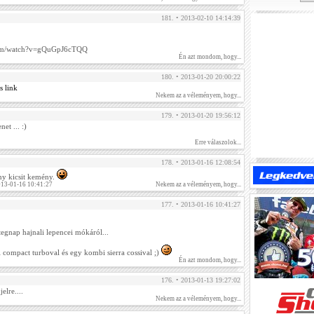
181. • 2013-02-10 14:14:39
com/watch?v=gQuGpJ6cTQQ
Én azt mondom, hogy...
180. • 2013-01-20 20:00:22
s link
Nekem az a véleményem, hogy...
179. • 2013-01-20 19:56:12
et ... :)
Erre válaszolok...
178. • 2013-01-16 12:08:54
ény kicsit kemény.
2013-01-16 10:41:27
Nekem az a véleményem, hogy...
177. • 2013-01-16 10:41:27
tegnap hajnali lepencei mókáról...
compact turboval és egy kombi sierra cossival ;)
Én azt mondom, hogy...
176. • 2013-01-13 19:27:02
elre....
Nekem az a véleményem, hogy...