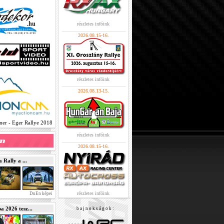
részletes infóink
2026.08.15-16.
részletes infóink
2026.08.13-15.
er - Eger Rallye 2018
részletes infóink
2026.08.15-16.
Rally a ...
részletes infóink
DuEn képei
2026 tesz...
b a j n o k s á g o k :