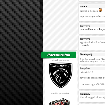
mancs
Sierrák a hegyen
http://www.youtube.
fortyfive
pontosabban ez a helye
fortyfive
egy újabb rövid szösszen
... előzés
Ouninpohja
A tetőre szerelt szúróf
kiemelt partnerünk :
Előzmény: fortyfive 177. 
fortyfive
Sziasztok! :)
egy rövid szösszenet a 
...hókocsi
egy e36 316i 
további partnereink :
highand2
Kurd-Lengyel jó lesz éjj