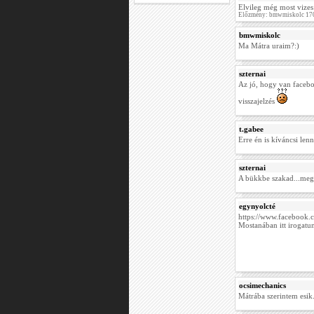
Elvileg még most vizes 
Előzmény: bmwmiskolc 170
bmwmiskolc
Ma Mátra uraim?:)
szternai
Az jó, hogy van facebo
visszajelzés
t.gabee
Erre én is kíváncsi lenn
szternai
A bükkbe szakad...megy
egynyolcté
https://www.facebook.
Mostanában itt irogatu
ocsimechanics
Mátrába szerintem esik