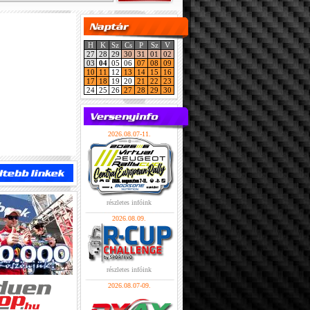
H
K
Sz
Cs
P
Sz
V
27
28
29
30
31
01
02
03
04
05
06
07
08
09
10
11
12
13
14
15
16
17
18
19
20
21
22
23
24
25
26
27
28
29
30
2026.08.07-11.
részletes infóink
2026.08.09.
részletes infóink
2026.08.07-09.