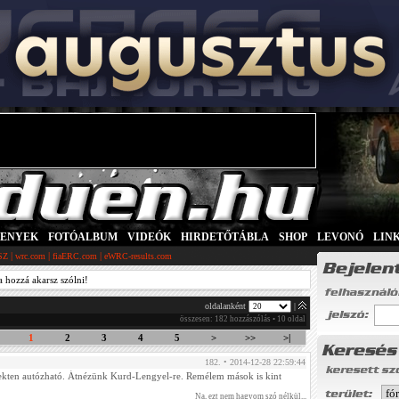
SENYEK
|
FOTÓALBUM
|
VIDEÓK
|
HIRDETŐTÁBLA
|
SHOP
|
LEVONÓ
|
LIN
|
|
|
SZ
wrc.com
fiaERC.com
eWRC-results.com
a hozzá akarsz szólni!
oldalanként
|
összesen: 182 hozzászólás • 10 oldal
1
2
3
4
5
>
>>
>|
182. • 2014-12-28 22:59:44
kten autózható. Átnézünk Kurd-Lengyel-re. Remélem mások is kint
Na, ezt nem hagyom szó nélkül...