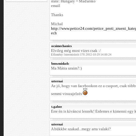
state: Hungary = Maďarsko
email
Thanks
Michal
http://www.petice24.com/petice_proti_zrueni_kate
ech
ocsimechanics
Elvileg még most vizes csak :/
Előzmény: bmwmiskolc 170. 2012-10-29 14:00:24
bmwmiskolc
Ma Mátra uraim?:)
szternai
Az jó, hogy van facebookon ez a csoport, csak többs
semmi visszajelzés
t.gabee
Erre én is kíváncsi lennék! Érdemes e kimenni egy kic
szternai
A bükkbe szakad...megy arra valaki?