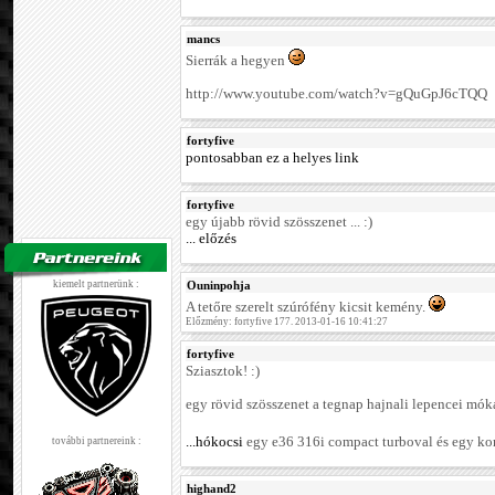
mancs
Sierrák a hegyen
http://www.youtube.com/watch?v=gQuGpJ6cTQQ
fortyfive
pontosabban ez a helyes link
fortyfive
egy újabb rövid szösszenet ... :)
... előzés
kiemelt partnerünk :
Ouninpohja
A tetőre szerelt szúrófény kicsit kemény.
Előzmény: fortyfive 177. 2013-01-16 10:41:27
fortyfive
Sziasztok! :)
egy rövid szösszenet a tegnap hajnali lepencei móká
...hókocsi
egy e36 316i compact turboval és egy kom
további partnereink :
highand2