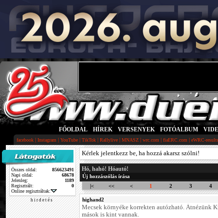
FŐOLDAL
|
HÍREK
|
VERSENYEK
|
FOTÓALBUM
|
VID
|
|
|
|
|
|
|
|
facebook
Instagram
YouTube
TikTok
Rallylive
MNASZ
wrc.com
fiaERC.com
eWRC-result
Kérlek jelentkezz be, ha hozzá akarsz szólni!
Hó, hahó! Hóautó!
Összes oldal:
856623491
Napi oldal:
68678
Új hozzászólás írása
Jelenleg:
1189
Regisztrált:
0
|<
<<
<
1
2
3
4
Online regisztráltak:
highand2
h i r d e t é s
Mecsek környéke korrekten autózható. Átnézünk K
mások is kint vannak.