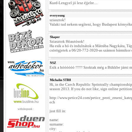
Kurd-Lengyel jó lesz éjjelre....
everyoung
sziasztok!
Valaki tud nekem segíteni, hogy Budapest környéké
Shaper
Sziasztok Hóautósok!
Ha esik a hó és indulnátok a Mátrába Nagykáta, Tá
csörögjetek a 06/20-772-3920-as számon bármikor 
NSZ
Esik a hóóóóóó !!!!!! Szoktak még a Bükkbe járni
Michalin STR8
Hi, in the Czech Republic Sprintrally championsh
season 2013. If you do not like, sign online petition
http://www.petice24.com/petice_proti_zrueni_kate
ech
webshopunk :
just fill in:
name:
surname:
city: