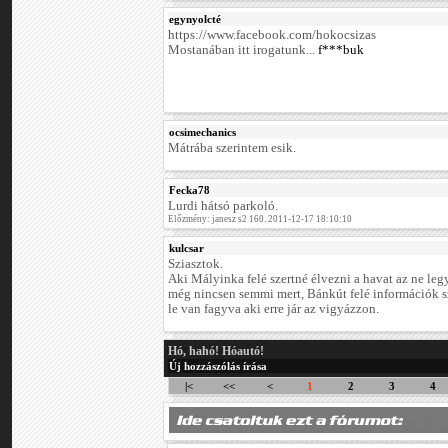
egynyolcté
https://www.facebook.com/hokocsizas
Mostanában itt irogatunk...
f***buk
ocsimechanics
Mátrába szerintem esik.
Fecka78
Lurdi hátsó parkoló.
Előzmény: janesz s2 160. 2011-12-17 18:10:10
kulcsar
Sziasztok.
Aki Mályinka felé szertné élvezni a havat az ne le
még nincsen semmi mert, Bánkút felé információk sz
le van fagyva aki erre jár az vigyázzon.
Hó, hahó! Hóautó!
Új hozzászólás írása
|<
<<
<
1
2
3
4