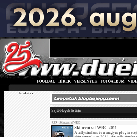
FŐOLDAL
|
HÍREK
|
VERSENYEK
|
FOTÓALBUM
|
VID
h i r d e t é s
Sajtóblogok listája
RBR - Skincentral WRC
Skincentral WRC 2011
A rallysimfans és a magyar plugin erej