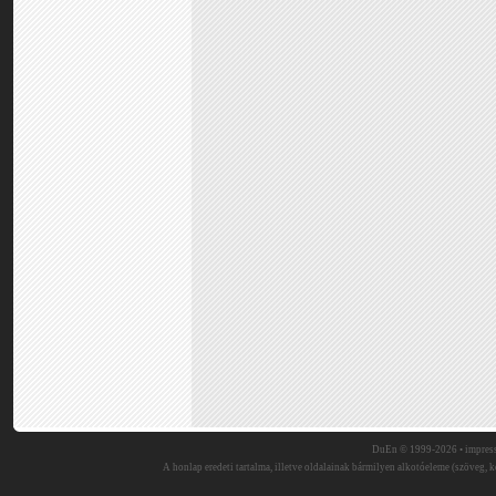
DuEn © 1999-2026 •
impres
A honlap eredeti tartalma, illetve oldalainak bármilyen alkotóeleme (szöveg, ké