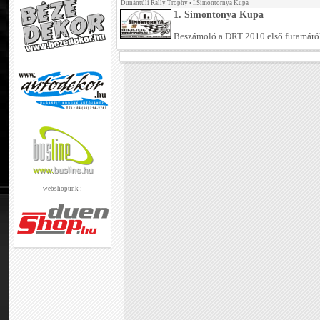
Dunántúli Rally Trophy
•
I.Simontornya Kupa
1. Simontonya Kupa
Beszámoló a DRT 2010 első futamáró
webshopunk :