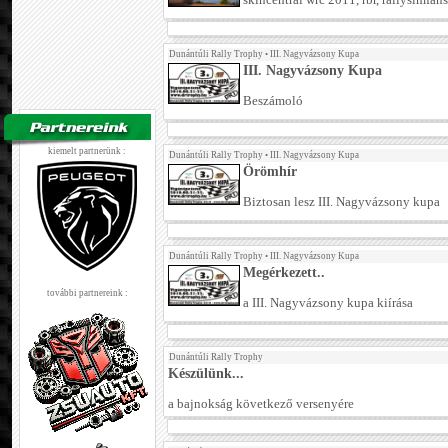
skincentral wrc 2011, rbr, rallysimfans
Dunántúli Rally Trophy
•
III. Nagyvázsony Kupa
III. Nagyvázsony Kupa
Beszámoló
kiemelt partnerünk :
Dunántúli Rally Trophy
•
III. Nagyvázsony Kupa
Örömhír
Biztosan lesz III. Nagyvázsony kupa
Dunántúli Rally Trophy
•
III. Nagyvázsony Kupa
Megérkezett..
további partnereink :
a III. Nagyvázsony kupa kiírása
Dunántúli Rally Trophy
Készülünk...
a bajnokság következő versenyére