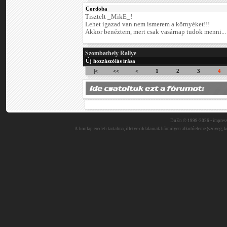
Cordoba
Tisztelt _MikE_!
Lehet igazad van nem ismerem a környéket!!!
Akkor benéztem, mert csak vasárnap tudok menni...
Szombathely Rallye
Új hozzászólás írása
|<
<<
<
1
2
3
4
DuEn © 1999-2026 •
impres
A honlap eredeti tartalma, illetve oldalainak bármilyen alkotóeleme (szöveg, ké