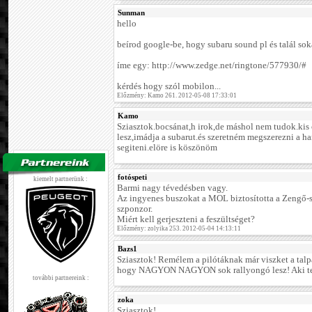
Sunman
hello
beírod google-be, hogy subaru sound pl és talál sok
íme egy: http://www.zedge.net/ringtone/577930/#
kérdés hogy szól mobilon...
Előzmény: Kamo 261. 2012-05-08 17:33:01
Kamo
Sziasztok.bocsánat,h irok,de máshol nem tudok.kis
lesz,imádja a subarut.és szeretném megszerezni a ha
segiteni.elöre is köszönöm
fotóspeti
kiemelt partnerünk :
Barmi nagy tévedésben vagy.
Az ingyenes buszokat a MOL biztosította a Zengő-s
szponzor.
Miért kell gerjeszteni a feszültséget?
Előzmény: zolyika 253. 2012-05-04 14:13:11
Bazs1
Sziasztok! Remélem a pilótáknak már viszket a talp
hogy NAGYON NAGYON sok rallyongó lesz! Aki tehe
további partnereink :
zoka
Sziasztok!