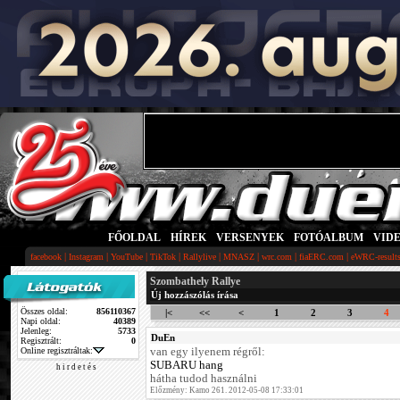
FŐOLDAL
|
HÍREK
|
VERSENYEK
|
FOTÓALBUM
|
VID
|
|
|
|
|
|
|
|
facebook
Instagram
YouTube
TikTok
Rallylive
MNASZ
wrc.com
fiaERC.com
eWRC-result
Szombathely Rallye
Új hozzászólás írása
Összes oldal:
856110367
|<
<<
<
1
2
3
4
Napi oldal:
40389
Jelenleg:
5733
DuEn
Regisztrált:
0
Online regisztráltak:
van egy ilyenem régről:
SUBARU hang
h i r d e t é s
hátha tudod használni
Előzmény: Kamo 261. 2012-05-08 17:33:01