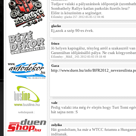
Tudja-e valaki a pályazárások időpontját (szombath
Sombathely Rallye katlan parkolás fizetős lesz?
Előre is köszönöm a segítséget.
Előzmény: glacko 257. 2012-05-05 12:44:46
glacko
Ej,azok a szép 90-es évek.
frisco
Jó helyen kapisgálsz, tényleg arról a szakaszról van
Garantáltan időjárásálló pálya. Ne csak körgyorsba
Előzmény: _MikE_ 243. 2012-05-03 19:18:48
Gaca
http://www.duen.hu/info/BFR2012_nevezesilista.p
vale
Pedig valaki irta még év elején hogy Turi Tomi egé
hát sajna nem :S
webshopunk :
zolyika
Hát gondoltam, ha már a WTCC futamra a Hungaror
indítanak.