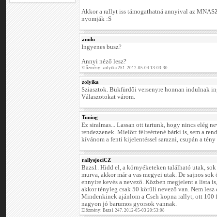
Akkor a rallyt iss támogathatná annyival az MNASZ
nyomják :S
anulu
Ingyenes busz?
Annyi néző lesz?
Előzmény: zolyika 251. 2012-05-04 13:03:30
zolyika
Sziasztok. Bükfürdői versenyre honnan indulnak i
Válaszotokat várom.
Tuning
Ez siralmas... Lassan ott tartunk, hogy nincs elég 
rendezzenek. Mielőtt félreértené bárki is, sem a re
kívánom a fenti kijelentéssel sarazni, csupán a tén
rallysjociCZ
Bazs1. Hidd el, a környéketeken található utak, so
murva, akkor már a vas megyei utak. De sajnos sok
ennyire kevés a nevező. Közben megjelent a lista is,
akkor tényleg csak 50 körüli nevező van. Nem lesz 
Mindenkinek ajánlom a Cseh kopna rallyt, ott 100 f
nagyon jó barumos gyorsok vannak.
Előzmény: Bazs1 247. 2012-05-03 20:53:08