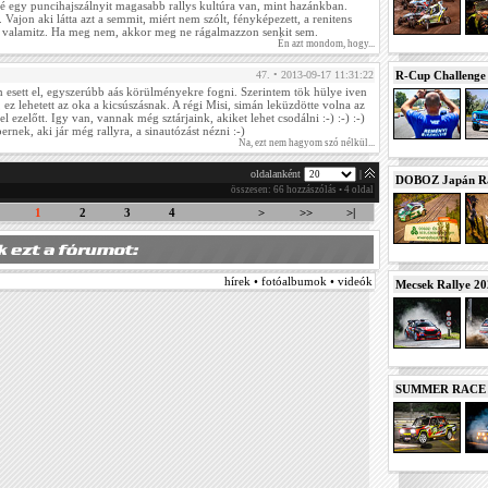
ké egy puncihajszálnyit magasabb rallys kultúra van, mint hazánkban.
 Vajon aki látta azt a semmit, miért nem szólt, fényképezett, a renitens
t valamitz. Ha meg nem, akkor meg ne rágalmazzon senkit sem.
Én azt mondom, hogy...
47. • 2013-09-17 11:31:22
R-Cup Challeng
esett el, egyszerúbb aás körülményekre fogni. Szerintem tök hülye iven
, ez lehetett az oka a kicsúszásnak. A régi Misi, simán leküzdötte volna az
 ezelőtt. Igy van, vannak még sztárjaink, akiket lehet csodálni :-) :-) :-)
nek, aki jár még rallyra, a sinautózást nézni :-)
Na, ezt nem hagyom szó nélkül...
oldalanként
|
DOBOZ Japán Ra
összesen: 66 hozzászólás • 4 oldal
1
2
3
4
>
>>
>|
hírek • fotóalbumok • videók
Mecsek Rallye 2
SUMMER RACE N