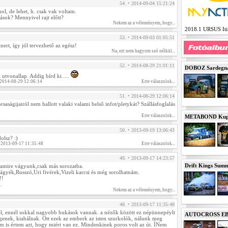
54. • 2014-09-04 15:21:24
hol, de lehet, h. csak vak voltam.
sok? Mennyivel rajt előtt?
Nekem az a véleményem, hogy...
2018.1 URSUS Itin
53. • 2014-09-03 01:05:51
nert, így jól tervezhető az egész!
Na, ezt nem hagyom szó nélkül...
52. • 2014-08-29 21:01:11
DOBOZ Sardegna 
utvonallap. Addig bírd ki.....
 2014-08-29 12:06:14
Erre válaszolok...
51. • 2014-08-29 12:06:14
rsaságijairól nem hallott valaki valami belső infot/pletykát? Szállásfoglalás
Erre válaszolok...
METABOND Kupa 
50. • 2013-09-19 13:06:43
dolsz? :)
. 2013-09-17 11:35:48
Erre válaszolok...
49. • 2013-09-17 14:23:57
Drift Kings Summe
 amire vágyunk,csak más sorozatba.
gyék,Russzó,Uri fivérek,Vizeli karcsi és még sorolhatnám.
!!
.
Nekem az a véleményem, hogy...
48. • 2013-09-17 11:35:48
él, ennél sokkal nagyobb bukások vannak. a nézők között ez népünnepéylt
AUTOCROSS EB 2
ngenek, kiabálnak. Ott ezek az emberk az isten szurkolók, nálunk meg
em is értem azt, hogy miért van ez. Mindenkinek poros volt az út. ÍNem