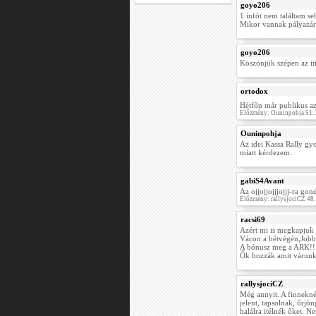
goyo206
1 infót nem találtam se
Mikor vannak pályazárá
goyo206
Köszönjük szépen az iti
ortodox
Hétfőn már publikus az 
Előzmény: Ouninpohja 51.
Ouninpohja
Az idei Kassa Rally gyo
miatt kérdezem.
gabiS4Avant
Az ojjojjojjjojjj-ra gon
Előzmény: rallysjociCZ 48
racsi69
Azért mi is megkapjuk
Vácon a hétvégén,Jobbá
A bónusz meg a ARK!!
Ők hozzák amit várunk
rallysjociCZ
Még annyit. A finnekn
jelent, tapsolnak, őrjö
halálra itélnék őket. N