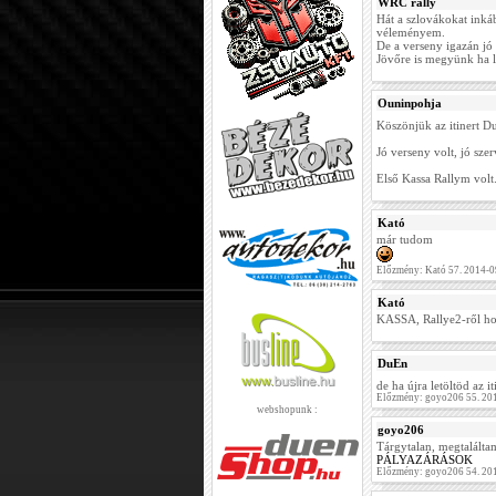
WRC rally
Hát a szlovákokat inká
véleményem.
De a verseny igazán jó 
Jövőre is megyünk ha l
Ouninpohja
Köszönjük az itinert Du
Jó verseny volt, jó sze
Első Kassa Rallym volt
Kató
már tudom
Előzmény: Kató 57. 2014-0
Kató
KASSA, Rallye2-ről ho
DuEn
de ha újra letöltöd az 
Előzmény: goyo206 55. 20
webshopunk :
goyo206
Tárgytalan, megtaláltam
PÁLYAZÁRÁSOK
Előzmény: goyo206 54. 20