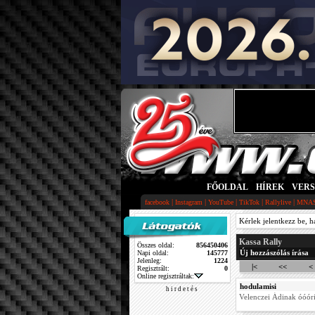
FŐOLDAL
|
HÍREK
|
VER
|
|
|
|
|
facebook
Instagram
YouTube
TikTok
Rallylive
MNA
Kérlek jelentkezz be, h
Kassa Rally
Összes oldal:
856450406
Új hozzászólás írása
Napi oldal:
145777
Jelenleg:
1224
|<
<<
<
Regisztrált:
0
Online regisztráltak:
hodulamisi
h i r d e t é s
Velenczei Ádinak óóóri