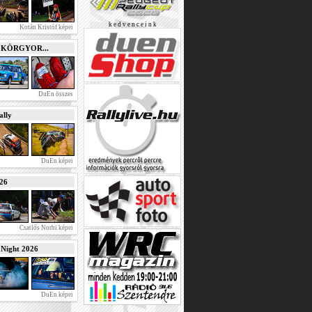
k e d v e n c e i n k
Kotán Kristóf képei
e KÖRGYOR...
DuEn összes
lly
DuEn képei
026
Csatlós Norbi képei
ight 2026
DuEn képei