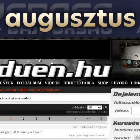
SENYEK
|
FOTÓALBUM
|
VIDEÓK
|
HIRDETŐTÁBLA
|
SHOP
|
LEVONÓ
|
LIN
|
|
|
SZ
wrc.com
fiaERC.com
eWRC-results.com
a hozzá akarsz szólni!
oldalanként
|
összesen: 66 hozzászólás • 4 oldal
1
2
3
4
>
>>
>|
66. • 2015-08-17 12:40:49
ási gratula! Kemény a Csávó!
Na, ezt nem hagyom szó nélkül...