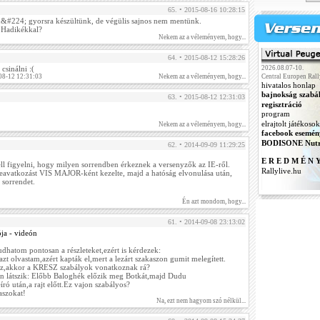
65. • 2015-08-16 10:28:15
n&#224; gyorsra készültünk, de végülis sajnos nem mentünk.
s Hadikékkal?
Nekem az a véleményem, hogy...
64. • 2015-08-12 15:28:26
csinálni :(
2026.08.07-10.
08-12 12:31:03
Nekem az a véleményem, hogy...
Central Europen Rall
hivatalos honlap
bajnokság szabá
63. • 2015-08-12 12:31:03
regisztráció
program
elrajtolt játékosok
Nekem az a véleményem, hogy...
facebook esemén
BODISONE Nutr
62. • 2014-09-09 11:29:25
E R E D M É N 
ell figyelni, hogy milyen sorrendben érkeznek a versenyzők az IE-ről.
Rallylive.hu
eavatkozást VIS MAJOR-ként kezelte, majd a hatóság elvonulása után,
i sorrendet.
Én azt mondom, hogy...
61. • 2014-09-08 23:13:02
ója - videón
dhatom pontosan a részleteket,ezért is kérdezek:
t olvastam,azért kapták el,mert a lezárt szakaszon gumit melegített.
asz,akkor a KRESZ szabályok vonatkoznak rá?
ón látszik: Előbb Baloghék előzik meg Botkát,majd Dudu
író után,a rajt előtt.Ez vajon szabályos?
aszokat!
Na, ezt nem hagyom szó nélkül...