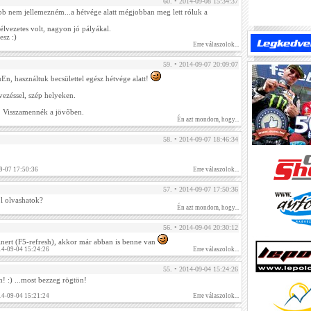
60. • 2014-09-08 15:34:37
bb nem jellemezném...a hétvége alatt mégjobban meg lett róluk a
élvezetes volt, nagyon jó pályákal.
esz :)
Erre válaszolok...
59. • 2014-09-07 20:09:07
En, használtuk becsülettel egész hétvége alatt!
rvezéssel, szép helyeken.
. Visszamennék a jövőben.
Én azt mondom, hogy...
58. • 2014-09-07 18:46:34
9-07 17:50:36
Erre válaszolok...
57. • 2014-09-07 17:50:36
l olvashatok?
Én azt mondom, hogy...
56. • 2014-09-04 20:30:12
itinert (F5-refresh), akkor már abban is benne van
14-09-04 15:24:26
Erre válaszolok...
55. • 2014-09-04 15:24:26
! :) ...most bezzeg rögtön!
14-09-04 15:21:24
Erre válaszolok...