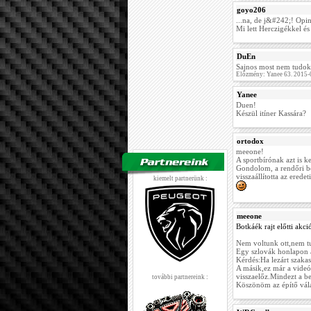
goyo206
...na, de j&#242;! Opi
Mi lett Herczigékkel é
DuEn
Sajnos most nem tudok 
Előzmény: Yanee 63. 2015-
Yanee
Duen!
Készül itíner Kassára?
ortodox
meeone!
A sportbírónak azt is k
Gondolom, a rendőri b
visszaállította az eredet
kiemelt partnerünk :
meeone
Botkáék rajt előtti akci
Nem voltunk ott,nem tu
Egy szlovák honlapon az
Kérdés:Ha lezárt szak
A másik,ez már a vide
visszaelőz.Mindezt a be
további partnereink :
Köszönöm az építő vál