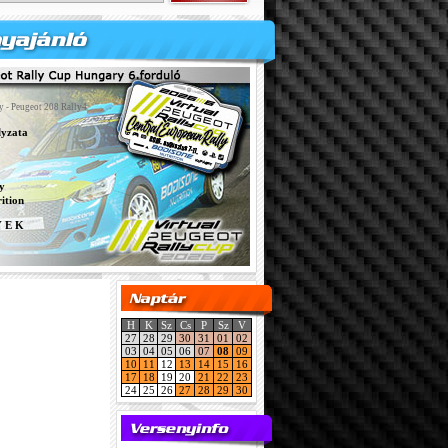
y - Peugeot 208 Rally4
lyzata
y
ition
Y E K
H
K
Sz
Cs
P
Sz
V
27
28
29
30
31
01
02
03
04
05
06
07
08
09
10
11
12
13
14
15
16
17
18
19
20
21
22
23
24
25
26
27
28
29
30