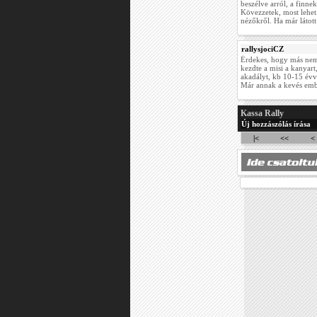
beszélve arról, a finne
Kövezzetek, most lehet.
nézőkről. Ha már látot
rallysjociCZ
Érdekes, hogy más nem 
kezdte a misi a kanyart
akadályt, kb 10-15 évvel
Már annak a kevés ember
Kassa Rally
Új hozzászólás írása
|<
<<
<