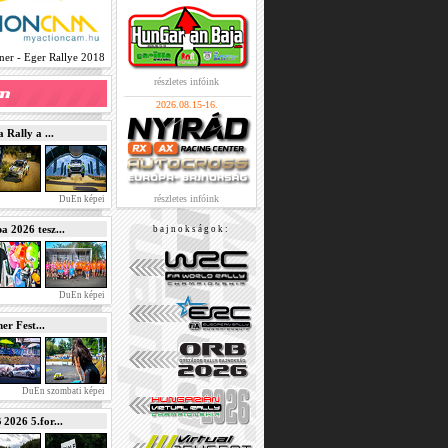
er - Eger Rallye 2018
részletes infóink
2026.08.15-16.
Rally a ...
részletes infóink
DuEn képei
2026 tesz...
b a j n o k s á g o k :
DuEn képei
r Fest...
DuEn szombati képei
026 5.for...