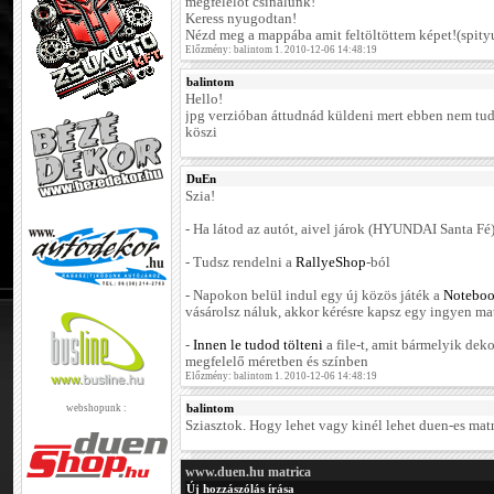
megfelelőt csinálunk!
Keress nyugodtan!
Nézd meg a mappába amit feltöltöttem képet!(spity
Előzmény: balintom 1. 2010-12-06 14:48:19
balintom
Hello!
jpg verzióban áttudnád küldeni mert ebben nem tu
köszi
DuEn
Szia!
- Ha látod az autót, aivel járok (HYUNDAI Santa Fé)
- Tudsz rendelni a
RallyeShop
-ból
- Napokon belül indul egy új közös játék a
Notebo
vásárolsz náluk, akkor kérésre kapsz egy ingyen mat
-
Innen le tudod tölteni
a file-t, amit bármelyik dek
megfelelő méretben és színben
Előzmény: balintom 1. 2010-12-06 14:48:19
balintom
webshopunk :
Sziasztok. Hogy lehet vagy kinél lehet duen-es mat
www.duen.hu matrica
Új hozzászólás írása