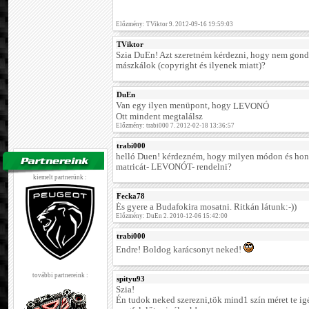
Előzmény: TViktor 9. 2012-09-16 19:59:03
TViktor
Szia DuEn! Azt szeretném kérdezni, hogy nem gond
mászkálok (copyright és ilyenek miatt)?
DuEn
Van egy ilyen menüpont, hogy
LEVONÓ
Ott mindent megtalálsz
Előzmény: trabi000 7. 2012-02-18 13:36:57
trabi000
helló Duen! kérdezném, hogy milyen módon és hon
matricát- LEVONÓT- rendelni?
kiemelt partnerünk :
Fecka78
És gyere a Budafokira mosatni. Ritkán látunk:-))
Előzmény: DuEn 2. 2010-12-06 15:42:00
trabi000
Endre! Boldog karácsonyt neked!
további partnereink :
spityu93
Szia!
Én tudok neked szerezni,tök mind1 szín méret te i