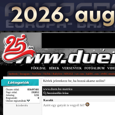
FŐOLDAL
|
HÍREK
|
VERSENYEK
|
FOTÓALBUM
|
VID
|
|
|
|
|
|
|
|
facebook
Instagram
YouTube
TikTok
Rallylive
MNASZ
wrc.com
fiaERC.com
eWRC-result
Kérlek jelentkezz be, ha hozzá akarsz szólni!
www.duen.hu matrica
Összes oldal:
856497481
Napi oldal:
192852
Új hozzászólás írása
Jelenleg:
1211
Regisztrált:
0
Karakk
Online regisztráltak:
Azért egy gatyát is vegyél fel!
h i r d e t é s