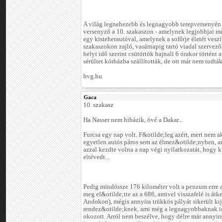
A világ legnehezebb és legnagyobb terepversenyén
versenyző a 10. szakaszon - amelynek legjobbjai mé
egy kisteherautóval, amelynek a sofőrje életét veszít
szakaszokon zajló, vasárnapig tartó viadal szervező
helyi idő szerint csütörtök hajnali 6 órakor történt a
sérültet kórházba szállították, de ott már nem tudt
hvg.hu
Gaca
10. szakasz
Ha Nasser nem hibázik, övé a Dakar...
Furcsa egy nap volt. F&otilde;leg azért, mert nem a
egyetlen autós páros sem az élmez&otilde;nyben, a
azzal kezdte volna a nap végi nyilatkozatát, hogy k
eltévedt...
Pedig mindössze 176 kilométer volt a penzum erre a
meg el&otilde;tte az a 686, amivel visszafelé is átk
Andokon), mégis annyira trükkös pályát sikerült kij
rendez&otilde;knek, ami még a legnagyobbaknak i
okozott. Arról nem beszélve, hogy délre már annyir