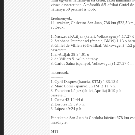
mint egyórás hátránnyal ért célba, ezzel harmadik he
vissza összetettben. A második dél-afrikai Giniel de 
hátránya 50 percnél is több.
Eredmények:
11. szakasz, Chilecito-San Juan, 786 km (523,5 km 
autósok:
--------
1. Nasszer al-Attijah (katari, Volkswagen) 4:17:27 ó
2. Stéphane Peterhansel (francia, BMW) 1:13 p hát
3. Giniel de Villiers (dél-afrikai, Volkswagen) 4:52 p
összetett:
1. al-Attijah 38:34:01 ó
2. de Villiers 51:49 p hátrány
3. Carlos Sainz (spanyol, Volkswagen) 1:27:27 ó h.
motorosok:
----------
1. Cyril Despres (francia, KTM) 4:33:13 ó
2. Marc Coma (spanyol, KTM) 2:11 p h.
3. Francisco López (chilei, Aprilia) 6:19 p h.
összetett:
1. Coma 43:12:44 ó
2. Despres 15:59 p h.
3. López 49:24 p h.
Pénteken a San Juan és Cordoba közötti 678 km-es t
mezőnyre.
MTI