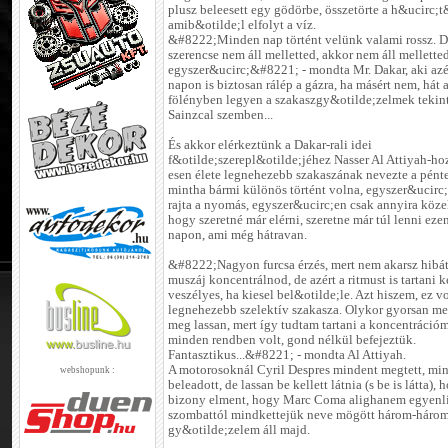
plusz beleesett egy gödörbe, összetörte a h&ucirc;t&
amib&otilde;l elfolyt a víz.
&#8222;Minden nap történt velünk valami rossz. D
szerencse nem áll melletted, akkor nem áll mellette
egyszer&ucirc;&#8221; - mondta Mr. Dakar, aki azér
napon is biztosan rálép a gázra, ha másért nem, hát 
fölényben legyen a szakaszgy&otilde;zelmek tekin
Sainzcal szemben...
És akkor elérkeztünk a Dakar-rali idei
f&otilde;szerepl&otilde;jéhez Nasser Al Attiyah-ho
esen élete legnehezebb szakaszának nevezte a pént
mintha bármi különös történt volna, egyszer&ucirc
rajta a nyomás, egyszer&ucirc;en csak annyira köze
hogy szeretné már elérni, szeretne már túl lenni eze
napon, ami még hátravan.
&#8222;Nagyon furcsa érzés, mert nem akarsz hibát
muszáj koncentrálnod, de azért a ritmust is tartani ke
veszélyes, ha kiesel bel&otilde;le. Azt hiszem, ez v
legnehezebb szelektív szakasza. Olykor gyorsan m
meg lassan, mert így tudtam tartani a koncentrációm
minden rendben volt, gond nélkül befejeztük.
Fantasztikus...&#8221; - mondta Al Attiyah.
A motorosoknál Cyril Despres mindent megtett, mi
webshopunk :
beleadott, de lassan be kellett látnia (s be is látta), 
bizony elment, hogy Marc Coma alighanem egyenlí
szombattól mindkettejük neve mögött három-három
gy&otilde;zelem áll majd.