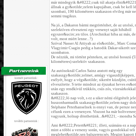
már mindegyik &#8222;csak túl akarja élni&#8221;
állnak a gy&otilde;zelem kapujában, csak be kell lép
szombati, 190 kilométeres szakaszon elvileg már n
semmi tragikus.
Na jó, a Dakaron bármi megtörténhet, de az utolsó, 
szelektíven elveszteni egy versenyt saját hibából
egyszer&ucirc;en tilos. (A technikai hiba az más, d
volt, most miért lenne...?)
Szóval Nasser Al Attiyah az els&otilde;, Marc Coma
Vlagyimir Csagin pedig a hatodik Dakar-sikerét sz
szombaton.
De nézzük, mi történt pénteken, az utolsó hosszú (
kilométeres) szelektív szakaszon.
Az autósoknál Carlos Sainz aratott még egy
szakaszgy&otilde;zelmet, amúgy vigaszdíjképpen, 
kiemelt partnerünk :
esélyét, hogy a végs&otilde; sikerért küzdjön, csüt
elveszítette. S tette mindezt az éjszakai heves es&o
után egy rendkívül trükkös, csús zós, vizesárkokkal
szakaszon.
&#8222;Jó nap volt, s ez a siker némi elégtételt jele
huszonharmadik szakaszgy&otilde;zelem nagy dolo
Stéphane Peterhanselnek is ennyi van, de persze ne
célunk ezen a versenyen. Viszont ha már holtverse
vagyunk, holnap dönthetünk...&#8221; - mondta Sa
további partnereink :
Ami &#8222;Petert&#8221; illeti, számára ez a nap
mint a többi a verseny során, vagyis gondokkal teli
meglehet&otilde;sen balszerencsés. Megint kapott k