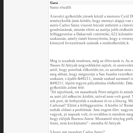
Gaca
Sainz elszállt
A tavalyi gy&otilde;ztesek közül a motoros Cyril 
reménykedik (más kérdés, hogy mennyi alapja van er
autós Carlos Sainz viszont búcsút inthetett a címvé
gondolatának, miután eltört az autója jobb els&otil
felfüggesztése a Dakar-rali csütörtöki, 622 kilométe
szakaszán, amely ismét bizonyította, hogy a versen
könnyed levezetésnek szánták a rendez&otilde;k.
Meg is izzadtak rendesen, még az éllovasok is. Az 
Nasser Al Attiyah negyedikként rajtolt, és szenvedet
attól, hogy poroltak el&otilde;tte, ez azonban nem
meg abban, hogy megnyerje a San Juanba vezet&ot
szakaszt, s újabb &#8211; immár szabad szemmel is 
&#8211; lépést tegyen pályafutása els&otilde; Dak
gy&otilde;zelme felé.
"Jól rajtoltunk, ott maradtunk Peter mögött és mind
az autó jól m&ucirc;ködött, szóval nem volt gond. 
sok port, de befejeztük a szakaszt és ez a lényeg. Mi
Carlossal? Eltört a felfüggesztése. A fenébe is! Re
tudták oldani a problémát. Ami engem illet: nagyo
vagyok, jó napunk volt, és továbbra is mindent meg
hogy elérjük Buenos Airest. Mostantól tényleg pró
lenni, nem kockáztatni" - mondta Al Attiyah.
S hogy mit mondott Carlos Sainz?