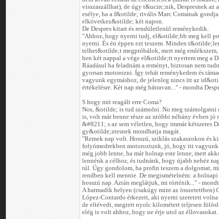
visszaszállhat), de úgy t&ucirc;nik, Despresnek az 
esélye, ha a f&otilde; rivális Marc Comának gondja 
elkövetkez&otilde; két napon.
De Despres kitart és rendületlenül reménykedik.
"Ahhoz, hogy nyerni tudj, el&otilde;bb meg kell p
nyerni. És én éppen ezt teszem. Minden t&otilde;l
telhet&otilde;t megpróbálok, mert még emlékszem,
ben két nappal a vége el&otilde;tt nyertem meg a D
Ráadásul ha feladnám a reményt, biztosan nem tudn
gyorsan motorozni. Így tehát reménykedem és táma
vagyunk egymáshoz, de jelenleg nincs itt az id&oti
értékelésre. Két nap még hátravan..." - mondta Despr
S hogy mit reagált erre Coma?
Nos, &otilde; is tud számolni. No meg számolgatni 
is, volt már benne része az utóbbi néhány évben jó
&#8211; s az sem véletlen, hogy immár kétszeres D
gy&otilde;ztesnek mondhatja magát.
"Remek nap volt. Hosszú, sziklás szakaszokon és ki
folyómedrekben motoroztunk, jó, hogy itt vagyunk 
még jobb lenne, ha már holnap este lenne, mert akk
lennénk a célhoz, és tudnánk, hogy újabb nehéz n
túl. Úgy gondolom, ha profin teszem a dolgomat, 
rendben kell mennie. De megismételném: a holnapi
hosszú nap. Aztán meglátjuk, mi történik..." - mon
A harmadik helyen (csakúgy mint az összetettben) 
López-Contardo érkezett, aki nyerni szeretett volna 
de eltévedt, megtett nyolc kilométert teljesen fölösl
elég is volt ahhoz, hogy ne érje utol az éllovasokat.