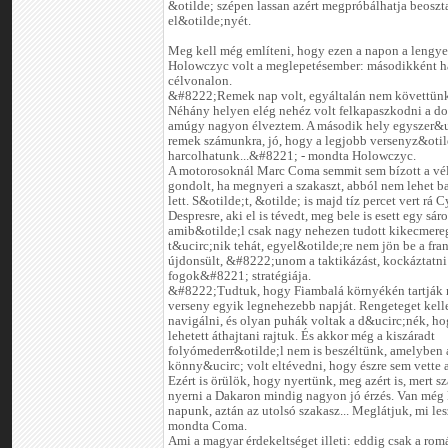
&otilde; szépen lassan azért megpróbálhatja beoszt
el&otilde;nyét.
Meg kell még említeni, hogy ezen a napon a lengye
Holowczyc volt a meglepetésember: másodikként ha
célvonalon.
&#8222;Remek nap volt, egyáltalán nem követtünk 
Néhány helyen elég nehéz volt felkapaszkodni a d
amúgy nagyon élveztem. A második hely egyszer&u
remek számunkra, jó, hogy a legjobb versenyz&otil
harcolhatunk...&#8221; - mondta Holowczyc.
A motorosoknál Marc Coma semmit sem bízott a véle
gondolt, ha megnyeri a szakaszt, abból nem lehet ba
lett. S&otilde;t, &otilde; is majd tíz percet vert rá C
Despresre, aki el is tévedt, meg bele is esett egy sár
amib&otilde;l csak nagy nehezen tudott kikecmere
t&ucirc;nik tehát, egyel&otilde;re nem jön be a fra
újdonsült, &#8222;unom a taktikázást, kockáztatni
fogok&#8221; stratégiája.
&#8222;Tudtuk, hogy Fiambalá környékén tartják 
verseny egyik legnehezebb napját. Rengeteget kelle
navigálni, és olyan puhák voltak a d&ucirc;nék, ho
lehetett áthajtani rajtuk. És akkor még a kiszáradt
folyómederr&otilde;l nem is beszéltünk, amelyben 
könny&ucirc; volt eltévedni, hogy észre sem vette 
Ezért is örülök, hogy nyertünk, meg azért is, mert s
nyerni a Dakaron mindig nagyon jó érzés. Van még
napunk, aztán az utolsó szakasz... Meglátjuk, mi l
mondta Coma.
Ami a magyar érdekeltséget illeti: eddig csak a ro