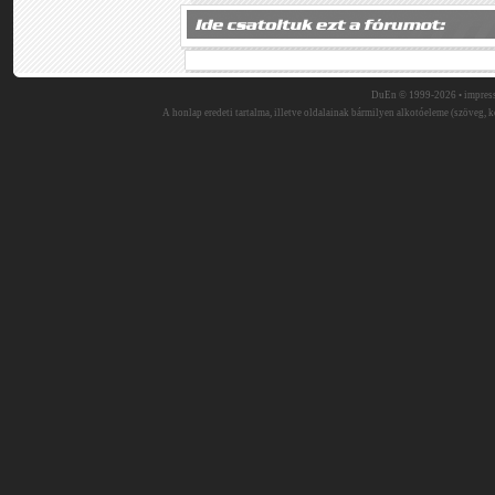
DuEn © 1999-2026 •
impres
A honlap eredeti tartalma, illetve oldalainak bármilyen alkotóeleme (szöveg, ké