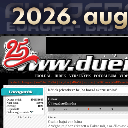
FŐOLDAL
|
HÍREK
|
VERSENYEK
|
FOTÓALBUM
|
VID
|
|
|
|
|
|
|
|
facebook
Instagram
YouTube
TikTok
Rallylive
MNASZ
wrc.com
fiaERC.com
eWRC-result
Kérlek jelentkezz be, ha hozzá akarsz szólni!
Dakar
Összes oldal:
856353605
Napi oldal:
48976
Új hozzászólás írása
Jelenleg:
1021
Regisztrált:
0
|<
<<
<
1
2
3
Online regisztráltak:
Gaca
h i r d e t é s
Csak a hajrá van hátra
A véghajrájához érkezett a Dakar-rali, s az éllovas