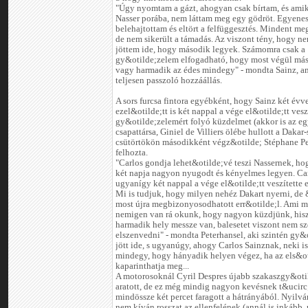
"Úgy nyomtam a gázt, ahogyan csak bírtam, és ami
Nasser porába, nem láttam meg egy gödröt. Egyene
belehajtottam és eltört a felfüggesztés. Mindent m
de nem sikerült a támadás. Az viszont tény, hogy ne
jöttem ide, hogy második legyek. Számomra csak a
gy&otilde;zelem elfogadható, hogy most végül más
vagy harmadik az édes mindegy" - mondta Sainz, a
teljesen passzoló hozzáállás.
A sors furcsa fintora egyébként, hogy Sainz két évv
ezel&otilde;tt is két nappal a vége el&otilde;tt veszí
gy&otilde;zelemért folyó küzdelmet (akkor is az e
csapattársa, Giniel de Villiers ölébe hullott a Dakar-s
csütörtökön másodikként végz&otilde; Stéphane Pe
felhozta.
"Carlos gondja lehet&otilde;vé teszi Nassernek, ho
két napja nagyon nyugodt és kényelmes legyen. Car
ugyanígy két nappal a vége el&otilde;tt veszítette e
Mi is tudjuk, hogy milyen nehéz Dakart nyerni, de 
most újra megbizonyosodhatott err&otilde;l. Ami mi
nemigen van rá okunk, hogy nagyon küzdjünk, his
harmadik hely messze van, balesetet viszont nem s
elszenvedni" - mondta Peterhansel, aki szintén gy&
jött ide, s ugyanúgy, ahogy Carlos Sainznak, neki i
mindegy, hogy hányadik helyen végez, ha az els&o
kaparinthatja meg...
A motorosoknál Cyril Despres újabb szakaszgy&oti
aratott, de ez még mindig nagyon kevésnek t&ucirc
mindössze két percet faragott a hátrányából. Nyilv
nem kíván rosszat az ellenfelének (annál is inkább, 