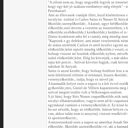
"A célom nem az, hogy negyedik legyek az összetet
hogy egy-két jó szakasz-eredményt még elérjek" - 
Peterhansel.
Ami az éllovasok csatáját illeti, kezd kísértetiesen 
tavalyira: ezúttal is Carlos Sainz és Nasser Al Attiya
f&otilde;szerepl&otilde;. A katari, ugye hétf&otild
el&otilde;ször átvette a vezetést az összetettben, s 
el&otilde;nyéb&otilde;l kett&otilde;t kedden el is 
(Sainz korántsem adta fel a csatát), még mindig mar
"Kaptunk e gy defektet, ami miatt veszítettünk némi
de utána utolértük Carlost és attól kezdve együtt a
els&otilde;ként rajtoló mindig id&otilde;t veszít, e
holnap viszont mi leszünk el&otilde;nyben, mivel
indul els&otilde;ként. Elég ha követjük, s már akko
rajta két percet... Szóval követni fogjuk, csak követni
taktikát Al Attiyah.
Sainz is azzal kezdte, hogy holnap fordított lesz a sz
nem feltétlenül töltötte el örömmel, hiszen &otilde;
versenyz&otilde;, tudja, hogy ez mivel jár.
A harmadik helyet ezen a napon is a két évvel ezel&
gy&otilde;ztes, Giniel de Villiers kaparintotta me
szóval megint totális volt a Volkswagen-uralom.
S jó látni, hogy Kris Nissen csapatf&otilde;nök tart
tavalyi elhatározásához, vagyis nem ad ki csapatuta
egymással csatázni a versenyz&otilde;it. Ez kissé k
ha azt nézzük, hogy az els&otilde; három helyen c
van, akkor talán nem is annyira), viszont rendkívül
és sportszer&ucirc;.
A motorosoknál ezen a napon az amerikai Jonah Stre
el&otilde; f&otilde;szerepl&otilde;vé, aki a harm