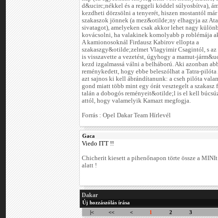
d&ucirc;nékkel és a reggeli köddel súlyosbítva), ám
kezdheti dörzsölni a tenyerét, hiszen mostantól már
szakaszok jönnek (a mez&otilde;ny elhagyja az At
sivatagot), amelyeken csak akkor lehet nagy külön
kovácsolni, ha valakinek komolyabb p roblémája a
A kamionosoknál Firdausz Kabirov ellopta a
szakaszgy&otilde;zelmet Vlagyimir Csagintól, s az 
is visszavette a vezetést, úgyhogy a mamut-járm&uc
kezd izgalmassá válni a belháború. Aki azonban ab
reménykedett, hogy ebbe beleszólhat a Tatra-pilóta 
azt sajnos ki kell ábrándítanunk: a cseh pilóta vala
gond miatt több mint egy órát vesztegelt a szakasz f
talán a dobogós reményeit&otilde;l is el kell búcs
attól, hogy valamelyik Kamazt megfogja.
Forrás : Opel Dakar Team Hírlevél
Gaca
Viedo ITT !!
Chicherit kiesett a pihenőnapon törte össze a MINIt
alatt !
Dakar
Új hozzászólás írása
|<
<<
<
1
2
3