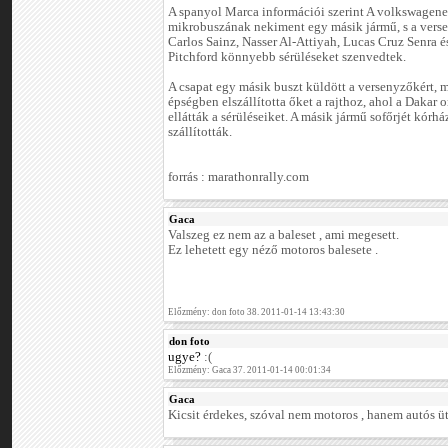
A spanyol Marca információi szerint A volkswagen
mikrobuszának nekiment egy másik jármű, s a vers
Carlos Sainz, Nasser Al-Attiyah, Lucas Cruz Senra 
Pitchford könnyebb sérüléseket szenvedtek.
A csapat egy másik buszt küldött a versenyzőkért, 
épségben elszállította őket a rajthoz, ahol a Dakar 
ellátták a sérüléseiket. A másik jármű sofőrjét kórh
szállították.
forrás : marathonrally.com
Gaca
Valszeg ez nem az a baleset , ami megesett.
Ez lehetett egy néző motoros balesete .
Előzmény: don foto 38. 2011-01-14 13:43:30
don foto
ugye?
:(
Előzmény: Gaca 37. 2011-01-14 00:01:34
Gaca
Kicsit érdekes, szóval nem motoros , hanem autós üt