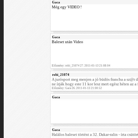
Gaca
Még egy VIDEO !
Gaca
Baleset után Video
Előzmény: robi_21074 27. 2011-01-13 21:08:04
robi_21074
A jurósport meg menjen a jó büdös francba a sz@r 
ne írják hogy este 11 kor lesz mert egész héten az a 
Előzmény: Gaca 26. 2011-01-13 21:00:52
Gaca
Gaca
Halálos baleset történt a 32. Dakar-ralin - írta csüt