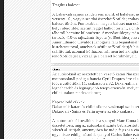
Tragikus baleset
A Dakar-rali sajnos az idén sem múlik el haláleset n
verseny 10., vagyis szerdai összeköt&otilde; szakas
baleset történt. Pontosabban maga a baleset már csü
helyi id&otilde; szerint reggel hatkor történt, a chil
tábortól harminc kilométerre. A mez&otilde;ny más
tartozó, 410-es rajtszámú Toyota (sof&otilde;rje az 
Amor Eduardo Osvaldo) Tinogasta falu bejáratánál 
kisteherautóval, amelynek sérült sof&otilde;rjét hi
szállították azonnal kórházba, már nem tudtak rajta 
rend&otilde;rség vizsgálja a baleset körülményeit.
Gaca
Az autósoknál az összetettben vezető katari Nasszer 
motorosoknál pedig a francia Cyril Despres érte el 
időt a csütörtöki, 11. szakaszon a 32. Dakar-ralin, a
legnehezebb és legnagyobb terepversenyén, melyet 
chilei utakon rendeznek meg.
Kapcsolódó cikkek
Dakar-rali: katari és chilei siker a vasárnapi szakas
Dakar-rali - Sainz és Faria nyerte az első szakaszt
A motorosoknál továbbra is a spanyol Marc Coma ál
összetettben, míg az autósoknál szinte bebiztosítot
sikerét al-Attijah, amennyiben be tudja fejezni a via
ugyanis az eddig második spanyol Carlos Sainz ezú