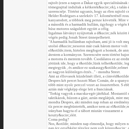
rajtolt (ezen a napon a Dakar egyik specialitásának
tömegrajttal indultak a kétkerek&ucirc;ek), s talán 
szerencséje. Történt ugyanis, hogy az élen rajtoló c
Helder Rodrigues a szelektív 17. kilométerénél ross
kanyarodott, a többiek meg persze követték. Mire vi
a második és a harmadik hullám, úgyhogy a végén 
húsz motoros száguldott együtt a célig.
Izgalmas látványt nyújtottak a d&ucirc;nék között
végén pedig Jonah Street ünnepelhetett.
"A harmadik hullámban rajtoltam, ami jó is volt meg,
utolsó d&ucirc;nesoron már csak három motor volt
el&otilde;ttem, hirtelen megfogott a homok, de ann
átestem a kormányon. Szerencsére nem történt bajo
a motorra és mentem tovább. Csodálatos ez az ered
jöttünk ide, hogy a t&otilde;lünk telhet&otilde; le
megtegyük , és amikor ez szakaszgy&otilde;zelme
az nagyon különleges érzés..." - mondta Street.
Ami az éllovasok küzdelmét illeti, a címvéd&otilde
Despres két percet hozott Marc Comán, de a spany
több mint nyolc perccel vezet az összetettben. S eb
aztán már végképp elege lett a franciának.
"Torkig vagyok a macska-egér játékkal. Mostantól
taktikázok, húzom a gázt, aztán meglátjuk, mire meg
mondta Despres, aki minden nap rohan az eredmény
tíz percre megbüntették, amikor nem az el&otilde;r
irányban hagyta el a tábort miután visszament a
keszty&ucirc;éért.
Coma pedig?
Nos, &otilde; minden nap elmondja, hogy milyen n
nap (ez egyébként tényleg nem volt könny&ucirc; 