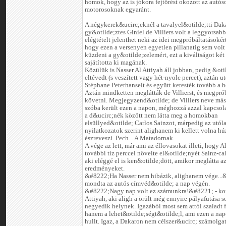
homok, hogy az is jókora fejtörést okozott az autó
motorosoknak egyaránt.
A négykerek&ucirc;eknél a tavalyel&otilde;tti Dak
gy&otilde;ztes Giniel de Villiers volt a leggyorsab
elégtételt jelenthet neki az idei megpróbáltatásokért,
hogy ezen a versenyen egyetlen pillanatig sem volt 
küzdeni a gy&otilde;zelemért, ezt a kiváltságot két 
sajátította ki magának.
Közülük is Nasser Al Attiyah áll jobban, pedig &otil
eltévedt (s veszített vagy hét-nyolc percet), aztán ut
Stéphane Peterhanselt és együtt keresték tovább a h
Aztán mindketten meglátták de Villierst, és megpró
követni. Megjegyzend&otilde; de Villiers neve más
szóba került ezen a napon, méghozzá azzal kapcsol
a d&ucirc;nék között nem látta meg a homokban
elsüllyed&otilde; Carlos Sainzot, márpedig az utól
nyilatkozatok szerint alighanem ki kellett volna hú
észreveszi. Pech... A Matadornak.
A vége az lett, már ami az éllovasokat illeti, hogy A
további tíz perccel növelte el&otilde;nyét Sainz-ca
aki eléggé el is ken&otilde;dött, amikor meglátta a
eredményeket.
&#8222;Ha Nasser nem hibázik, alighanem vége...
mondta az autós címvéd&otilde; a nap végén.
&#8222;Nagy nap volt ez számunkra!&#8221; - kon
Attiyah, aki aligh a örült még ennyire pályafutása s
negyedik helynek. Igazából most sem attól szaladt fü
hanem a lehet&otilde;ségt&otilde;l, ami ezen a nap
hullt. Igaz, a Dakaron nem célszer&ucirc; számolgat