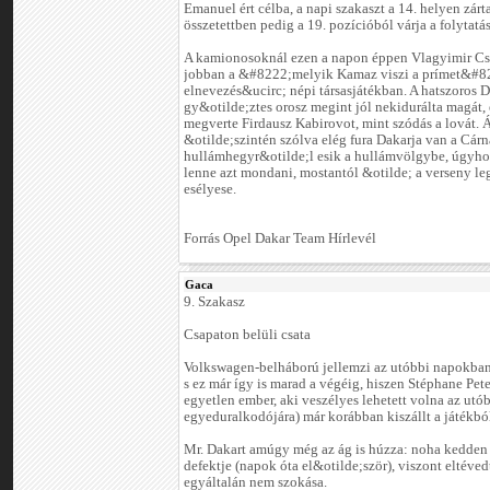
Emanuel ért célba, a napi szakaszt a 14. helyen zárta
összetettben pedig a 19. pozícióból várja a folytatás
A kamionosoknál ezen a napon éppen Vlagyimir Cs
jobban a &#8222;melyik Kamaz viszi a prímet&#8
elnevezés&ucirc; népi társasjátékban. A hatszoros D
gy&otilde;ztes orosz megint jól nekidurálta magát,
megverte Firdausz Kabirovot, mint szódás a lovát.
&otilde;szintén szólva elég fura Dakarja van a Cárn
hullámhegyr&otilde;l esik a hullámvölgybe, úgyho
lenne azt mondani, mostantól &otilde; a verseny le
esélyese.
Forrás Opel Dakar Team Hírlevél
Gaca
9. Szakasz
Csapaton belüli csata
Volkswagen-belháború jellemzi az utóbbi napokban 
s ez már így is marad a végéig, hiszen Stéphane Pete
egyetlen ember, aki veszélyes lehetett volna az utó
egyeduralkodójára) már korábban kiszállt a játékbó
Mr. Dakart amúgy még az ág is húzza: noha kedden
defektje (napok óta el&otilde;ször), viszont eltéved
egyáltalán nem szokása.