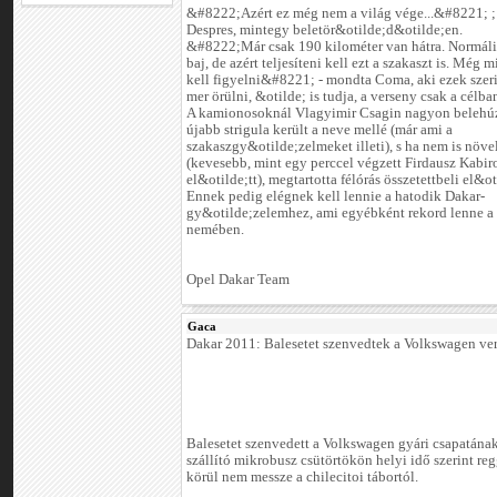
&#8222;Azért ez még nem a világ vége...&#8221; ;
Despres, mintegy beletör&otilde;d&otilde;en.
&#8222;Már csak 190 kilométer van hátra. Normáli
baj, de azért teljesíteni kell ezt a szakaszt is. Még
kell figyelni&#8221; - mondta Coma, aki ezek sze
mer örülni, &otilde; is tudja, a verseny csak a célba
A kamionosoknál Vlagyimir Csagin nagyon belehúz
újabb strigula került a neve mellé (már ami a
szakaszgy&otilde;zelmeket illeti), s ha nem is növ
(kevesebb, mint egy perccel végzett Firdausz Kabir
el&otilde;tt), megtartotta félórás összetettbeli el&o
Ennek pedig elégnek kell lennie a hatodik Dakar-
gy&otilde;zelemhez, ami egyébként rekord lenne a
nemében.
Opel Dakar Team
Gaca
Dakar 2011: Balesetet szenvedtek a Volkswagen ve
Balesetet szenvedett a Volkswagen gyári csapatána
szállító mikrobusz csütörtökön helyi idő szerint reg
körül nem messze a chilecitoi tábortól.