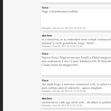
Gaca
Vagy a kisteherautó sofőrje.
Előzmény: don foto 33. 2011-01-13 23:07:34
don foto
se a motoron, se az emberkén nem voltak versenyzésre
ruházat?), ezért gondolom, hogy "néző"...
Előzmény: Gaca 31. 2011-01-13 22:11:28
Gaca
Sajnos Sianz Nagyon messze került a Dakar megnyer
mai szakaszon 1 óra 12 perc hátránya lett Al Attiyah
Csoda lenne ha megnyerné.
Gaca
Azt írják hogy a motoros versenyző volt, és súlyos s
autó sofőrje,amivel ütközött , sajnos meghalt.
Előzmény: don foto 30. 2011-01-13 21:59:30
don foto
szerintem ez csak egy néző volt... de akkor is jobbul
Előzmény: Gaca 29. 2011-01-13 21:15:50