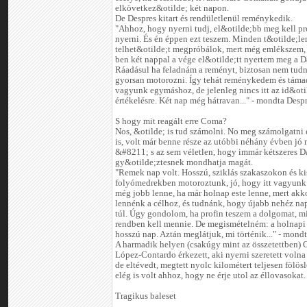
elkövetkez&otilde; két napon.
De Despres kitart és rendületlenül reménykedik.
"Ahhoz, hogy nyerni tudj, el&otilde;bb meg kell p
nyerni. És én éppen ezt teszem. Minden t&otilde;l
telhet&otilde;t megpróbálok, mert még emlékszem,
ben két nappal a vége el&otilde;tt nyertem meg a D
Ráadásul ha feladnám a reményt, biztosan nem tudn
gyorsan motorozni. Így tehát reménykedem és táma
vagyunk egymáshoz, de jelenleg nincs itt az id&oti
értékelésre. Két nap még hátravan..." - mondta Despr
S hogy mit reagált erre Coma?
Nos, &otilde; is tud számolni. No meg számolgatni 
is, volt már benne része az utóbbi néhány évben jó
&#8211; s az sem véletlen, hogy immár kétszeres D
gy&otilde;ztesnek mondhatja magát.
"Remek nap volt. Hosszú, sziklás szakaszokon és ki
folyómedrekben motoroztunk, jó, hogy itt vagyunk 
még jobb lenne, ha már holnap este lenne, mert akk
lennénk a célhoz, és tudnánk, hogy újabb nehéz n
túl. Úgy gondolom, ha profin teszem a dolgomat, 
rendben kell mennie. De megismételném: a holnapi
hosszú nap. Aztán meglátjuk, mi történik..." - mon
A harmadik helyen (csakúgy mint az összetettben) 
López-Contardo érkezett, aki nyerni szeretett volna 
de eltévedt, megtett nyolc kilométert teljesen fölösl
elég is volt ahhoz, hogy ne érje utol az éllovasokat.
Tragikus baleset