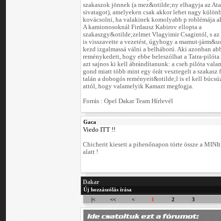
szakaszok jönnek (a mez&otilde;ny elhagyja az At
sivatagot), amelyeken csak akkor lehet nagy külön
kovácsolni, ha valakinek komolyabb p roblémája a
A kamionosoknál Firdausz Kabirov ellopta a
szakaszgy&otilde;zelmet Vlagyimir Csagintól, s az 
is visszavette a vezetést, úgyhogy a mamut-járm&uc
kezd izgalmassá válni a belháború. Aki azonban ab
reménykedett, hogy ebbe beleszólhat a Tatra-pilóta 
azt sajnos ki kell ábrándítanunk: a cseh pilóta vala
gond miatt több mint egy órát vesztegelt a szakasz f
talán a dobogós reményeit&otilde;l is el kell búcs
attól, hogy valamelyik Kamazt megfogja.
Forrás : Opel Dakar Team Hírlevél
Gaca
Viedo ITT !!
Chicherit kiesett a pihenőnapon törte össze a MINIt
alatt !
Dakar
Új hozzászólás írása
|<
<<
<
1
2
3