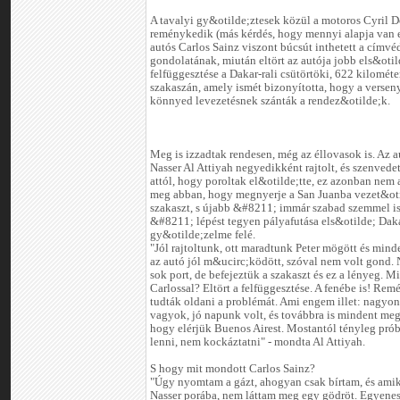
A tavalyi gy&otilde;ztesek közül a motoros Cyril 
reménykedik (más kérdés, hogy mennyi alapja van er
autós Carlos Sainz viszont búcsút inthetett a címvé
gondolatának, miután eltört az autója jobb els&otil
felfüggesztése a Dakar-rali csütörtöki, 622 kilométe
szakaszán, amely ismét bizonyította, hogy a versen
könnyed levezetésnek szánták a rendez&otilde;k.
Meg is izzadtak rendesen, még az éllovasok is. Az 
Nasser Al Attiyah negyedikként rajtolt, és szenvedet
attól, hogy poroltak el&otilde;tte, ez azonban nem
meg abban, hogy megnyerje a San Juanba vezet&ot
szakaszt, s újabb &#8211; immár szabad szemmel is 
&#8211; lépést tegyen pályafutása els&otilde; Dak
gy&otilde;zelme felé.
"Jól rajtoltunk, ott maradtunk Peter mögött és mind
az autó jól m&ucirc;ködött, szóval nem volt gond. 
sok port, de befejeztük a szakaszt és ez a lényeg. Mi
Carlossal? Eltört a felfüggesztése. A fenébe is! Re
tudták oldani a problémát. Ami engem illet: nagyo
vagyok, jó napunk volt, és továbbra is mindent meg
hogy elérjük Buenos Airest. Mostantól tényleg pró
lenni, nem kockáztatni" - mondta Al Attiyah.
S hogy mit mondott Carlos Sainz?
"Úgy nyomtam a gázt, ahogyan csak bírtam, és ami
Nasser porába, nem láttam meg egy gödröt. Egyene