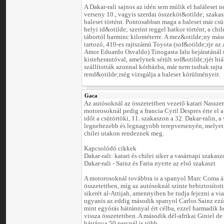
A Dakar-rali sajnos az idén sem múlik el haláleset n
verseny 10., vagyis szerdai összeköt&otilde; szakas
baleset történt. Pontosabban maga a baleset már csü
helyi id&otilde; szerint reggel hatkor történt, a chil
tábortól harminc kilométerre. A mez&otilde;ny más
tartozó, 410-es rajtszámú Toyota (sof&otilde;rje az 
Amor Eduardo Osvaldo) Tinogasta falu bejáratánál 
kisteherautóval, amelynek sérült sof&otilde;rjét hi
szállították azonnal kórházba, már nem tudtak rajta 
rend&otilde;rség vizsgálja a baleset körülményeit.
Gaca
Az autósoknál az összetettben vezető katari Nasszer 
motorosoknál pedig a francia Cyril Despres érte el 
időt a csütörtöki, 11. szakaszon a 32. Dakar-ralin, a
legnehezebb és legnagyobb terepversenyén, melyet 
chilei utakon rendeznek meg.
Kapcsolódó cikkek
Dakar-rali: katari és chilei siker a vasárnapi szakas
Dakar-rali - Sainz és Faria nyerte az első szakaszt
A motorosoknál továbbra is a spanyol Marc Coma ál
összetettben, míg az autósoknál szinte bebiztosítot
sikerét al-Attijah, amennyiben be tudja fejezni a via
ugyanis az eddig második spanyol Carlos Sainz ezú
mint egyórás hátránnyal ért célba, ezzel harmadik he
vissza összetettben. A második dél-afrikai Giniel de 
hátránya 50 percnél is több.