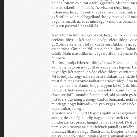
belehajtottam és eltört a felfüggesztés. Mindent m
de nem sikerült a támadás. Az viszont tény, hogy ne
jöttem ide, hogy második legyek. Számomra csak a
gy&otilde;zelem elfogadható, hogy most végül más
vagy harmadik az édes mindegy" - mondta Sainz, a
teljesen passzoló hozzáállás.
A sors furcsa fintora egyébként, hogy Sainz két évv
ezel&otilde;tt is két nappal a vége el&otilde;tt veszí
gy&otilde;zelemért folyó küzdelmet (akkor is az e
csapattársa, Giniel de Villiers ölébe hullott a Dakar-s
csütörtökön másodikként végz&otilde; Stéphane Pe
felhozta.
"Carlos gondja lehet&otilde;vé teszi Nassernek, ho
két napja nagyon nyugodt és kényelmes legyen. Car
ugyanígy két nappal a vége el&otilde;tt veszítette e
Mi is tudjuk, hogy milyen nehéz Dakart nyerni, de 
most újra megbizonyosodhatott err&otilde;l. Ami mi
nemigen van rá okunk, hogy nagyon küzdjünk, his
harmadik hely messze van, balesetet viszont nem s
elszenvedni" - mondta Peterhansel, aki szintén gy&
jött ide, s ugyanúgy, ahogy Carlos Sainznak, neki i
mindegy, hogy hányadik helyen végez, ha az els&o
kaparinthatja meg...
A motorosoknál Cyril Despres újabb szakaszgy&oti
aratott, de ez még mindig nagyon kevésnek t&ucirc
mindössze két percet faragott a hátrányából. Nyilv
nem kíván rosszat az ellenfelének (annál is inkább, 
visszaszállhat), de úgy t&ucirc;nik, Despresnek az 
esélye, ha a f&otilde; rivális Marc Comának gondja 