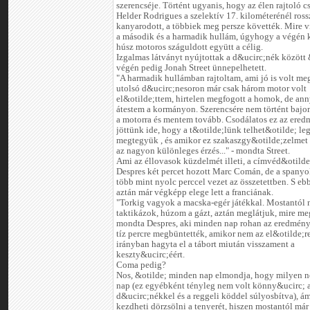
szerencséje. Történt ugyanis, hogy az élen rajtoló c
Helder Rodrigues a szelektív 17. kilométerénél ross
kanyarodott, a többiek meg persze követték. Mire vi
a második és a harmadik hullám, úgyhogy a végén 
húsz motoros száguldott együtt a célig.
Izgalmas látványt nyújtottak a d&ucirc;nék között
végén pedig Jonah Street ünnepelhetett.
"A harmadik hullámban rajtoltam, ami jó is volt meg,
utolsó d&ucirc;nesoron már csak három motor volt
el&otilde;ttem, hirtelen megfogott a homok, de ann
átestem a kormányon. Szerencsére nem történt bajo
a motorra és mentem tovább. Csodálatos ez az ered
jöttünk ide, hogy a t&otilde;lünk telhet&otilde; le
megtegyük , és amikor ez szakaszgy&otilde;zelme
az nagyon különleges érzés..." - mondta Street.
Ami az éllovasok küzdelmét illeti, a címvéd&otilde
Despres két percet hozott Marc Comán, de a spany
több mint nyolc perccel vezet az összetettben. S eb
aztán már végképp elege lett a franciának.
"Torkig vagyok a macska-egér játékkal. Mostantól
taktikázok, húzom a gázt, aztán meglátjuk, mire meg
mondta Despres, aki minden nap rohan az eredmény
tíz percre megbüntették, amikor nem az el&otilde;r
irányban hagyta el a tábort miután visszament a
keszty&ucirc;éért.
Coma pedig?
Nos, &otilde; minden nap elmondja, hogy milyen n
nap (ez egyébként tényleg nem volt könny&ucirc; 
d&ucirc;nékkel és a reggeli köddel súlyosbítva), ám
kezdheti dörzsölni a tenyerét, hiszen mostantól már