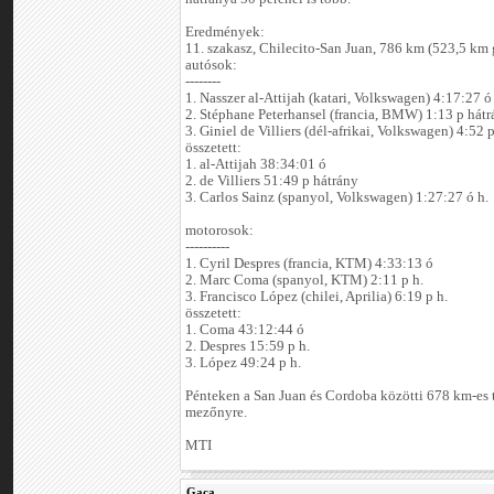
Eredmények:
11. szakasz, Chilecito-San Juan, 786 km (523,5 km 
autósok:
--------
1. Nasszer al-Attijah (katari, Volkswagen) 4:17:27 ó
2. Stéphane Peterhansel (francia, BMW) 1:13 p hát
3. Giniel de Villiers (dél-afrikai, Volkswagen) 4:52 p
összetett:
1. al-Attijah 38:34:01 ó
2. de Villiers 51:49 p hátrány
3. Carlos Sainz (spanyol, Volkswagen) 1:27:27 ó h.
motorosok:
----------
1. Cyril Despres (francia, KTM) 4:33:13 ó
2. Marc Coma (spanyol, KTM) 2:11 p h.
3. Francisco López (chilei, Aprilia) 6:19 p h.
összetett:
1. Coma 43:12:44 ó
2. Despres 15:59 p h.
3. López 49:24 p h.
Pénteken a San Juan és Cordoba közötti 678 km-es t
mezőnyre.
MTI
Gaca