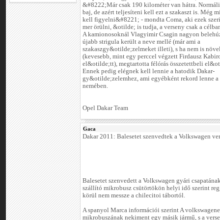
&#8222;Már csak 190 kilométer van hátra. Normáli
baj, de azért teljesíteni kell ezt a szakaszt is. Még
kell figyelni&#8221; - mondta Coma, aki ezek sze
mer örülni, &otilde; is tudja, a verseny csak a célba
A kamionosoknál Vlagyimir Csagin nagyon belehúz
újabb strigula került a neve mellé (már ami a
szakaszgy&otilde;zelmeket illeti), s ha nem is növ
(kevesebb, mint egy perccel végzett Firdausz Kabir
el&otilde;tt), megtartotta félórás összetettbeli el&o
Ennek pedig elégnek kell lennie a hatodik Dakar-
gy&otilde;zelemhez, ami egyébként rekord lenne a
nemében.
Opel Dakar Team
Gaca
Dakar 2011: Balesetet szenvedtek a Volkswagen ve
Balesetet szenvedett a Volkswagen gyári csapatána
szállító mikrobusz csütörtökön helyi idő szerint reg
körül nem messze a chilecitoi tábortól.
A spanyol Marca információi szerint A volkswagen
mikrobuszának nekiment egy másik jármű, s a vers