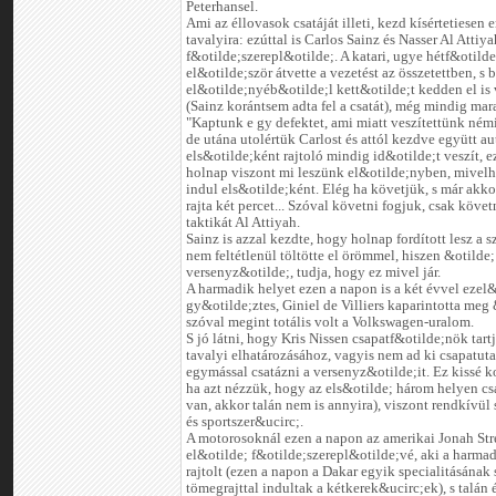
Peterhansel.
Ami az éllovasok csatáját illeti, kezd kísértetiesen 
tavalyira: ezúttal is Carlos Sainz és Nasser Al Attiya
f&otilde;szerepl&otilde;. A katari, ugye hétf&otild
el&otilde;ször átvette a vezetést az összetettben, s 
el&otilde;nyéb&otilde;l kett&otilde;t kedden el is 
(Sainz korántsem adta fel a csatát), még mindig mar
"Kaptunk e gy defektet, ami miatt veszítettünk némi
de utána utolértük Carlost és attól kezdve együtt a
els&otilde;ként rajtoló mindig id&otilde;t veszít, e
holnap viszont mi leszünk el&otilde;nyben, mivel
indul els&otilde;ként. Elég ha követjük, s már akko
rajta két percet... Szóval követni fogjuk, csak követni
taktikát Al Attiyah.
Sainz is azzal kezdte, hogy holnap fordított lesz a sz
nem feltétlenül töltötte el örömmel, hiszen &otilde;
versenyz&otilde;, tudja, hogy ez mivel jár.
A harmadik helyet ezen a napon is a két évvel ezel&
gy&otilde;ztes, Giniel de Villiers kaparintotta me
szóval megint totális volt a Volkswagen-uralom.
S jó látni, hogy Kris Nissen csapatf&otilde;nök tart
tavalyi elhatározásához, vagyis nem ad ki csapatuta
egymással csatázni a versenyz&otilde;it. Ez kissé k
ha azt nézzük, hogy az els&otilde; három helyen c
van, akkor talán nem is annyira), viszont rendkívül
és sportszer&ucirc;.
A motorosoknál ezen a napon az amerikai Jonah Stre
el&otilde; f&otilde;szerepl&otilde;vé, aki a harm
rajtolt (ezen a napon a Dakar egyik specialitásának
tömegrajttal indultak a kétkerek&ucirc;ek), s talán 