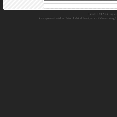
DuEn © 1999-2026 •
impres
A honlap eredeti tartalma, illetve oldalainak bármilyen alkotóeleme (szöveg, ké