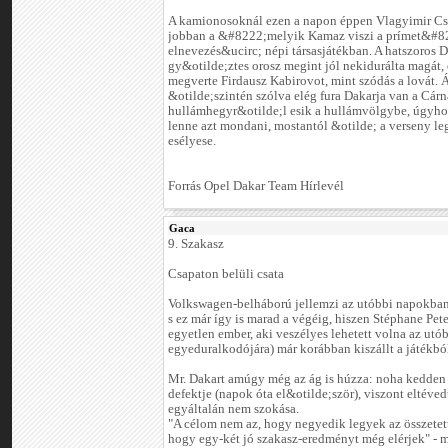
A kamionosoknál ezen a napon éppen Vlagyimir Cs
jobban a &#8222;melyik Kamaz viszi a prímet&#8
elnevezés&ucirc; népi társasjátékban. A hatszoros D
gy&otilde;ztes orosz megint jól nekidurálta magát,
megverte Firdausz Kabirovot, mint szódás a lovát.
&otilde;szintén szólva elég fura Dakarja van a Cárn
hullámhegyr&otilde;l esik a hullámvölgybe, úgyho
lenne azt mondani, mostantól &otilde; a verseny le
esélyese.
Forrás Opel Dakar Team Hírlevél
Gaca
9. Szakasz
Csapaton belüli csata
Volkswagen-belháború jellemzi az utóbbi napokban 
s ez már így is marad a végéig, hiszen Stéphane Pete
egyetlen ember, aki veszélyes lehetett volna az utó
egyeduralkodójára) már korábban kiszállt a játékbó
Mr. Dakart amúgy még az ág is húzza: noha kedden
defektje (napok óta el&otilde;ször), viszont eltéved
egyáltalán nem szokása.
"A célom nem az, hogy negyedik legyek az összetet
hogy egy-két jó szakasz-eredményt még elérjek" - 