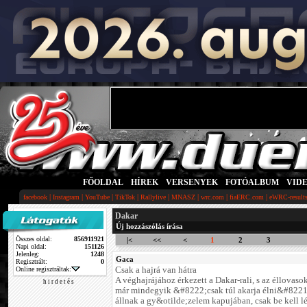
FŐOLDAL
|
HÍREK
|
VERSENYEK
|
FOTÓALBUM
|
VID
|
|
|
|
|
|
|
|
facebook
Instagram
YouTube
TikTok
Rallylive
MNASZ
wrc.com
fiaERC.com
eWRC-result
Dakar
Új hozzászólás írása
Összes oldal:
856911921
|<
<<
<
1
2
3
Napi oldal:
151126
Jelenleg:
1248
Gaca
Regisztrált:
0
Online regisztráltak:
Csak a hajrá van hátra
A véghajrájához érkezett a Dakar-rali, s az éllovas
h i r d e t é s
már mindegyik &#8222;csak túl akarja élni&#8221;
állnak a gy&otilde;zelem kapujában, csak be kell lép