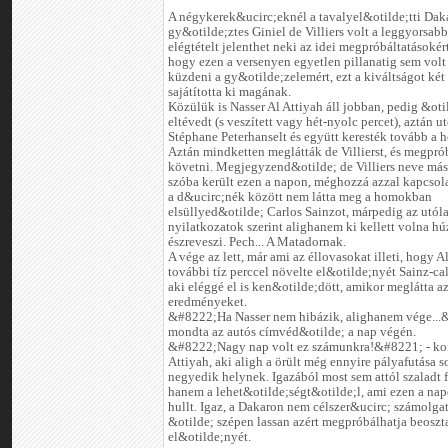
A négykerek&ucirc;eknél a tavalyel&otilde;tti Dak
gy&otilde;ztes Giniel de Villiers volt a leggyorsab
elégtételt jelenthet neki az idei megpróbáltatásokért,
hogy ezen a versenyen egyetlen pillanatig sem volt 
küzdeni a gy&otilde;zelemért, ezt a kiváltságot két 
sajátította ki magának.
Közülük is Nasser Al Attiyah áll jobban, pedig &otil
eltévedt (s veszített vagy hét-nyolc percet), aztán ut
Stéphane Peterhanselt és együtt keresték tovább a h
Aztán mindketten meglátták de Villierst, és megpró
követni. Megjegyzend&otilde; de Villiers neve más
szóba került ezen a napon, méghozzá azzal kapcsol
a d&ucirc;nék között nem látta meg a homokban
elsüllyed&otilde; Carlos Sainzot, márpedig az utól
nyilatkozatok szerint alighanem ki kellett volna hú
észreveszi. Pech... A Matadornak.
A vége az lett, már ami az éllovasokat illeti, hogy A
további tíz perccel növelte el&otilde;nyét Sainz-ca
aki eléggé el is ken&otilde;dött, amikor meglátta a
eredményeket.
&#8222;Ha Nasser nem hibázik, alighanem vége...
mondta az autós címvéd&otilde; a nap végén.
&#8222;Nagy nap volt ez számunkra!&#8221; - kon
Attiyah, aki aligh a örült még ennyire pályafutása s
negyedik helynek. Igazából most sem attól szaladt fü
hanem a lehet&otilde;ségt&otilde;l, ami ezen a nap
hullt. Igaz, a Dakaron nem célszer&ucirc; számolgat
&otilde; szépen lassan azért megpróbálhatja beoszt
el&otilde;nyét.