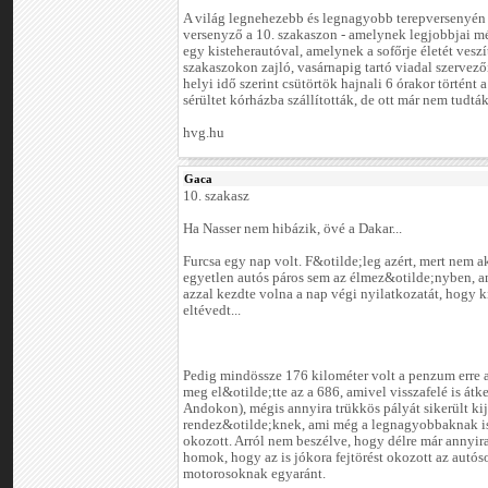
A világ legnehezebb és legnagyobb terepversenyén
versenyző a 10. szakaszon - amelynek legjobbjai mé
egy kisteherautóval, amelynek a sofőrje életét veszít
szakaszokon zajló, vasárnapig tartó viadal szervező
helyi idő szerint csütörtök hajnali 6 órakor történt a
sérültet kórházba szállították, de ott már nem tudt
hvg.hu
Gaca
10. szakasz
Ha Nasser nem hibázik, övé a Dakar...
Furcsa egy nap volt. F&otilde;leg azért, mert nem a
egyetlen autós páros sem az élmez&otilde;nyben, a
azzal kezdte volna a nap végi nyilatkozatát, hogy k
eltévedt...
Pedig mindössze 176 kilométer volt a penzum erre a
meg el&otilde;tte az a 686, amivel visszafelé is átk
Andokon), mégis annyira trükkös pályát sikerült kij
rendez&otilde;knek, ami még a legnagyobbaknak i
okozott. Arról nem beszélve, hogy délre már annyir
homok, hogy az is jókora fejtörést okozott az autó
motorosoknak egyaránt.