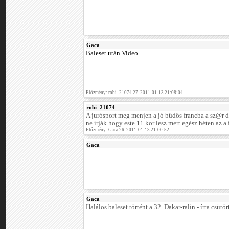
Gaca
Baleset után Video
Előzmény: robi_21074 27. 2011-01-13 21:08:04
robi_21074
A jurósport meg menjen a jó büdös francba a sz@r 
ne írják hogy este 11 kor lesz mert egész héten az a 
Előzmény: Gaca 26. 2011-01-13 21:00:52
Gaca
Gaca
Halálos baleset történt a 32. Dakar-ralin - írta csüt