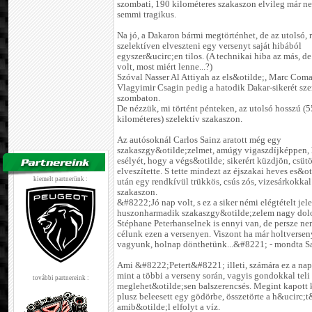
szombati, 190 kilométeres szakaszon elvileg már n
semmi tragikus.
Na jó, a Dakaron bármi megtörténhet, de az utolsó, 
szelektíven elveszteni egy versenyt saját hibából
egyszer&ucirc;en tilos. (A technikai hiba az más, d
volt, most miért lenne...?)
Szóval Nasser Al Attiyah az els&otilde;, Marc Coma
Vlagyimir Csagin pedig a hatodik Dakar-sikerét sz
szombaton.
De nézzük, mi történt pénteken, az utolsó hosszú (
kilométeres) szelektív szakaszon.
Az autósoknál Carlos Sainz aratott még egy
szakaszgy&otilde;zelmet, amúgy vigaszdíjképpen, 
esélyét, hogy a végs&otilde; sikerért küzdjön, csüt
elveszítette. S tette mindezt az éjszakai heves es&o
kiemelt partnerünk :
után egy rendkívül trükkös, csús zós, vizesárkokkal
szakaszon.
&#8222;Jó nap volt, s ez a siker némi elégtételt jele
huszonharmadik szakaszgy&otilde;zelem nagy dolo
Stéphane Peterhanselnek is ennyi van, de persze ne
célunk ezen a versenyen. Viszont ha már holtverse
vagyunk, holnap dönthetünk...&#8221; - mondta Sa
Ami &#8222;Petert&#8221; illeti, számára ez a nap
mint a többi a verseny során, vagyis gondokkal teli
további partnereink :
meglehet&otilde;sen balszerencsés. Megint kapott k
plusz beleesett egy gödörbe, összetörte a h&ucirc;t&
amib&otilde;l elfolyt a víz.