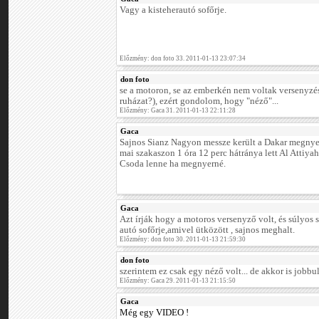
Vagy a kisteherautó sofőrje.
Előzmény: don foto 33. 2011-01-13 23:07:34
don foto
se a motoron, se az emberkén nem voltak versenyzésre
ruházat?), ezért gondolom, hogy "néző"...
Előzmény: Gaca 31. 2011-01-13 22:11:28
Gaca
Sajnos Sianz Nagyon messze került a Dakar megnyer
mai szakaszon 1 óra 12 perc hátránya lett Al Attiyah
Csoda lenne ha megnyerné.
Gaca
Azt írják hogy a motoros versenyző volt, és súlyos s
autó sofőrje,amivel ütközött , sajnos meghalt.
Előzmény: don foto 30. 2011-01-13 21:59:30
don foto
szerintem ez csak egy néző volt... de akkor is jobbul
Előzmény: Gaca 29. 2011-01-13 21:15:50
Gaca
Még egy VIDEO !