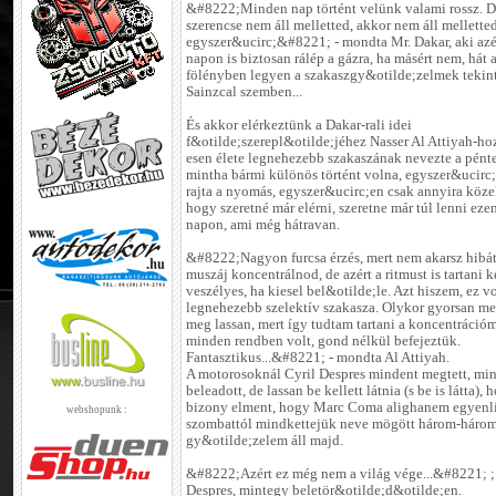
&#8222;Minden nap történt velünk valami rossz. D
szerencse nem áll melletted, akkor nem áll mellette
egyszer&ucirc;&#8221; - mondta Mr. Dakar, aki azér
napon is biztosan rálép a gázra, ha másért nem, hát 
fölényben legyen a szakaszgy&otilde;zelmek tekin
Sainzcal szemben...
És akkor elérkeztünk a Dakar-rali idei
f&otilde;szerepl&otilde;jéhez Nasser Al Attiyah-ho
esen élete legnehezebb szakaszának nevezte a pént
mintha bármi különös történt volna, egyszer&ucirc
rajta a nyomás, egyszer&ucirc;en csak annyira köze
hogy szeretné már elérni, szeretne már túl lenni eze
napon, ami még hátravan.
&#8222;Nagyon furcsa érzés, mert nem akarsz hibát
muszáj koncentrálnod, de azért a ritmust is tartani ke
veszélyes, ha kiesel bel&otilde;le. Azt hiszem, ez v
legnehezebb szelektív szakasza. Olykor gyorsan m
meg lassan, mert így tudtam tartani a koncentrációm
minden rendben volt, gond nélkül befejeztük.
Fantasztikus...&#8221; - mondta Al Attiyah.
A motorosoknál Cyril Despres mindent megtett, mi
beleadott, de lassan be kellett látnia (s be is látta), 
bizony elment, hogy Marc Coma alighanem egyenlí
webshopunk :
szombattól mindkettejük neve mögött három-három
gy&otilde;zelem áll majd.
&#8222;Azért ez még nem a világ vége...&#8221; ;
Despres, mintegy beletör&otilde;d&otilde;en.