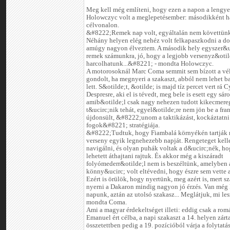
Meg kell még említeni, hogy ezen a napon a lengye
Holowczyc volt a meglepetésember: másodikként ha
célvonalon.
&#8222;Remek nap volt, egyáltalán nem követtünk 
Néhány helyen elég nehéz volt felkapaszkodni a d
amúgy nagyon élveztem. A második hely egyszer&u
remek számunkra, jó, hogy a legjobb versenyz&otil
harcolhatunk...&#8221; - mondta Holowczyc.
A motorosoknál Marc Coma semmit sem bízott a véle
gondolt, ha megnyeri a szakaszt, abból nem lehet ba
lett. S&otilde;t, &otilde; is majd tíz percet vert rá C
Despresre, aki el is tévedt, meg bele is esett egy sár
amib&otilde;l csak nagy nehezen tudott kikecmere
t&ucirc;nik tehát, egyel&otilde;re nem jön be a fra
újdonsült, &#8222;unom a taktikázást, kockáztatni
fogok&#8221; stratégiája.
&#8222;Tudtuk, hogy Fiambalá környékén tartják 
verseny egyik legnehezebb napját. Rengeteget kelle
navigálni, és olyan puhák voltak a d&ucirc;nék, ho
lehetett áthajtani rajtuk. És akkor még a kiszáradt
folyómederr&otilde;l nem is beszéltünk, amelyben 
könny&ucirc; volt eltévedni, hogy észre sem vette 
Ezért is örülök, hogy nyertünk, meg azért is, mert s
nyerni a Dakaron mindig nagyon jó érzés. Van még
napunk, aztán az utolsó szakasz... Meglátjuk, mi l
mondta Coma.
Ami a magyar érdekeltséget illeti: eddig csak a ro
Emanuel ért célba, a napi szakaszt a 14. helyen zárta
összetettben pedig a 19. pozícióból várja a folytatás