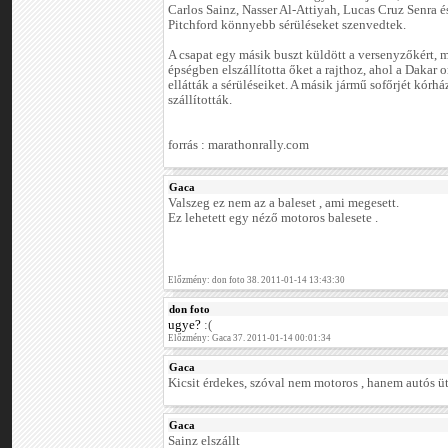
Carlos Sainz, Nasser Al-Attiyah, Lucas Cruz Senra 
Pitchford könnyebb sérüléseket szenvedtek.
A csapat egy másik buszt küldött a versenyzőkért, 
épségben elszállította őket a rajthoz, ahol a Dakar 
ellátták a sérüléseiket. A másik jármű sofőrjét kórh
szállították.
forrás : marathonrally.com
Gaca
Valszeg ez nem az a baleset , ami megesett.
Ez lehetett egy néző motoros balesete .
Előzmény: don foto 38. 2011-01-14 13:43:30
don foto
ugye?
:(
Előzmény: Gaca 37. 2011-01-14 00:01:34
Gaca
Kicsit érdekes, szóval nem motoros , hanem autós üt
Gaca
Sainz elszállt