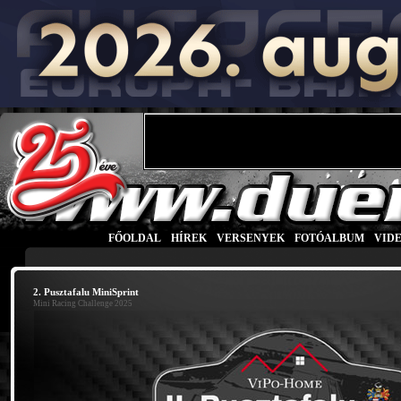
FŐOLDAL
|
HÍREK
|
VERSENYEK
|
FOTÓALBUM
|
VID
2. Pusztafalu MiniSprint
Mini Racing Challenge 2025