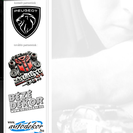
kiemelt partnerünk :
további partnereink :