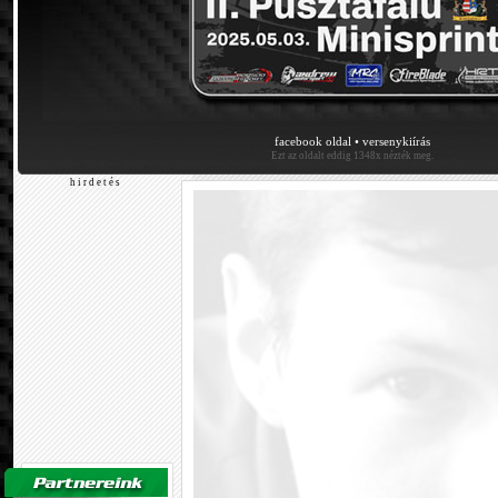
facebook oldal
•
versenykiírás
Ezt az oldalt eddig 1348x nézték meg.
h i r d e t é s