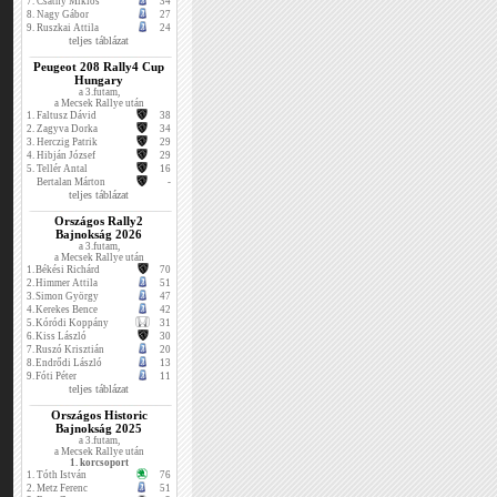
7.
Csáthy Miklós
34
8.
Nagy Gábor
27
9.
Ruszkai Attila
24
teljes táblázat
Peugeot 208 Rally4 Cup
Hungary
a 3.futam,
a Mecsek Rallye után
1.
Faltusz Dávid
38
2.
Zagyva Dorka
34
3.
Herczig Patrik
29
4.
Hibján József
29
5.
Tellér Antal
16
Bertalan Márton
-
teljes táblázat
Országos Rally2
Bajnokság 2026
a 3.futam,
a Mecsek Rallye után
1.
Békési Richárd
70
2.
Himmer Attila
51
3.
Simon György
47
4.
Kerekes Bence
42
5.
Kóródi Koppány
31
6.
Kiss László
30
7.
Ruszó Krisztián
20
8.
Endrődi László
13
9.
Fóti Péter
11
teljes táblázat
Országos Historic
Bajnokság 2025
a 3.futam,
a Mecsek Rallye után
1. korcsoport
1.
Tóth István
76
2.
Metz Ferenc
51