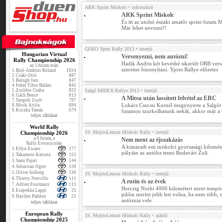
ARK Sprint Miskolc
• információ
ARK Sprint Miskolc
És itt az utolsó északi amatőr sprint fut
Már lehet nevezni!!
GEKO Ypres Rally 2013
• interjú
Hungarian Virtual
Versenyezni, nem autózni!
Rally Championship 2026
Hadik Andris két kevésbé sikerült ORB ver
az 5.futam után
szeretne bizonyítani. Ypres Rallye előzetes
1.
Biró-Ambrus Roland
1034
2.
Csáki Ottó
887
3.
Balogh Jani
847
4.
Fehér Tibor Balázs
845
5.
Zsoldos Csaba
832
Salgó MIDEX Rallye 2013
• interjú
6.
Gách Bence
813
A Mitsu után lassított felvétel az ERC
7.
Szegedi Zsolt
797
Lukács Csucsu Kornél megynyerte a Salgót 
8.
Misik Attila
694
9.
Koczka Tamás
679
futamon szurkolhatunk nekik, akkor már a
teljes táblázat
World Rally
19. MojitoLemon Miskolc Rally
• interjú
Championship 2026
a 9.futam, a
Nem ment az éjszakázás
Rally Estonia után
A kimaradt esti miskolci gyorsasági kilomét
1.
Elfyn Ewans
177
pályáin az autóba tenni Budavári Zoli.
2.
Takamoto Katsuta
152
3.
Sami Pajari
144
4.
Sebastian Ogier
139
5.
Oliver Solberg
130
19. MojitoLemon Miskolc Rally
• interjú
6.
Thierry Neuville
111
A rutin és az évek
7.
Adrien Fourmaux
111
Herczig Norbi 4000 kilométert ment tempós
8.
Esapekka Lappi
25
pilóta szerint jobb lett volna, ha nem több, 
9.
Hayden Paddon
21
autóznia vele
teljes táblázat
European Rally
19. MojitoLemon Miskolc Rally
• ajánló
Championship 2025