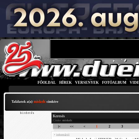
FŐOLDAL
|
HÍREK
|
VERSENYEK
|
FOTÓALBUM
|
VID
miskolc
Találatok a(z)
címkére
h i r d e t é s
Keresés
Címke:
miskolc
|<
<<
<
1
2
3
• információ