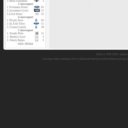
3.
Buza Zsuzsanna
3
3. korcsoport
1.
Wirtmann Ferenc
85
2.
Auszmann Gyula
52
3.
Lévai ferenc
42
4. korcsoport
1.
Póczik Ákos
60
2.
Ifj. Érdi Tibor
51
3.
Csomor László
48
5. korcsoport
1.
Dombi Péter
51
2.
Merényi Zsolt
3
3.
Pehely Balázs
3
teljes táblázat
DuEn © 1999-2026 •
impres
A honlap eredeti tartalma, illetve oldalainak bármilyen alkotóeleme (szöveg, ké