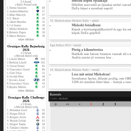
Hosszú képek éjszakája
a 4.futam,
Délelőtti szerviztől az éjszakai utolsó csavar
a Rally Poland után
1.
Teemu Suninen
80
DuEn képei a szombati napról
2.
Andrea Mabelini
57
3.
Miko Marczyk
47
4.
G. Basso
45
19. MojitoLemon Miskolc Rally
• ajánló
5.
Jakub Matulka
35
Miskolci fotóalbum
6.
J.A.Suarez
30
7.
Mikko Heikkila
30
Képek a közönségtalálkozóról és egy kis est
8.
Roberto Dapra
30
képek DuEn gépéből
9.
Marco Bulacia
30
teljes táblázat
Eger Rallye 2013
• interjú
Országos Rally Bajnokság
Pörög a kilométeróra
2026
a 3.futam,
Hadikék már három futamon vannak túl a mi
a Mecsek Rallye után
Andris szerint jó verseny lesz...
1.
László Martin
104
2.
Bodolai László
103
3.
Vincze Ferenc
85
4.
Trencsényi József
80
19. MojitoLemon Miskolc Rally
• interjú
5.
Tóth Tibor
55
Lesz mit nézni Miskolcon!
6.
Osváth Péter
49
Szombaton Sprint, délután prológ, este OR
7.
Kovács Antal
49
1500-ért mindent lehet látni. - Interjú a re
8.
Trencsényi Vince
43
9.
Bujdos Miklós
37
teljes táblázat
Keresés
Országos Rally Challenge
Címke:
miskolc
2026
|<
<<
<
1
2
3
a 3.futam,
a Mecsek Rallye után
1.
Helembai Zsolt
92
2.
Hinger Dávid
88
3.
Rongits Attila
85
4.
Molnár Zoltán
62
5.
Helgert Tamás
58
6.
Tárkányi Sándor
35