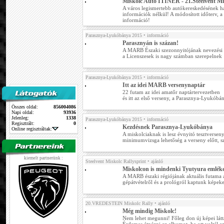
Miskolc Autó ITINER - 21.Steelvent Mi
A város legismertebb autókereskedésének 
információk nélkül! A módosított időterv, a
információ!
Parasznya-Lyukóbánya 2015
• információ
Parasznyán is százan!
A MARB Északi szezonnyitójának nevezési li
a Licenszesek is nagy számban szerepelnek
Parasznya-Lyukóbánya 2015
• információ
Itt az idei MARB versenynaptár
22 futam az idei amatőr naptártervezetben
és itt az első verseny, a Parasznya-Lyukóbány
Összes oldal:
856004086
Napi oldal:
93936
Jelenleg:
1338
Parasznya-Lyukóbánya 2015
• információ
Regisztrált:
0
Kezdésnek Parasznya-Lyukóbánya
Online regisztráltak:
A miskolciaknak is lesz évnyitó tesztverse
minimumvizsga lehetőség a verseny előtt, 
kiemelt partnerünk :
Steelvent Miskolc Rallysprint
• ajánló
Miskolcon is mindenki Tyutyura emléke
A MARB északi régiójának aktuális futama a
gépátvételről és a prológról kaptunk képeke
20.VREDESTEIN Miskolc Rally
• ajánló
Még mindig Miskolc!
Nem lehet megunni! Főleg don új képei látt