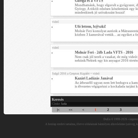
Guriga és a VFTS
Mondhatnánk, hogy elgurult a gyógyszer, de
György. A tököli edzésen készítettünk egy ki
mindenkinek jó szórakozást hozzá!
videó
Ufó lettem, b@szki!
Molnár Feri komolyat autózik a Mátraszenti
közben 3 kamerával vettük... az egyiket a fejé
videó
Molnár Feri - 2db Lada VFTS - 2016
Nem csak jól tereli a vasakat, de még videót 
nekünk/Nektek egy kis anyagot 2016 történése
Salgó 2016 a Grepton Kupáért
• videó
Kazári Ladázás Janával
Az átbeszélő ugyan nem lett bedugva a kam
is élvezetes végignézni a kockalada tarjáni k
Keresés
Címke:
lada
|<
<<
<
1
2
3
DuEn © 1999-2026 •
impres
A honlap eredeti tartalma, illetve oldalainak bármilyen alkotóeleme (szöveg, ké