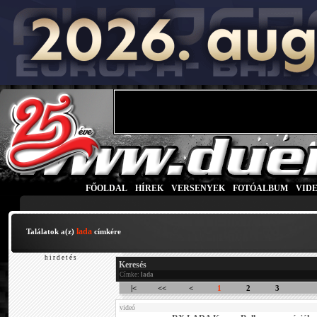
FŐOLDAL
|
HÍREK
|
VERSENYEK
|
FOTÓALBUM
|
VID
lada
Találatok a(z)
címkére
h i r d e t é s
Keresés
Címke:
lada
|<
<<
<
1
2
3
videó