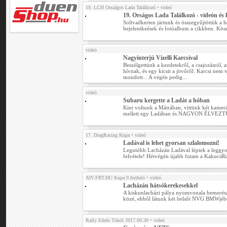
19. LCH Országos Lada Találkozó
• videó
19. Orságos Lada Találkozó - videón és
Soltvadkerten jártunk és összegyűjtöttük a 
bejelentkeések és fotóalbum a cikkben. Kös
videó
Nagyinterjú Vizelli Karcsival
Beszélgettünk a kezdetekről, a csajozásról, 
hívnak, és egy kicsit a jövőről. Karcsi nem v
mondott... A végén pedig...
videó
Subaru kergette a Ladát a hóban
Kint voltunk a Mátrában, vittünk két kamerá
mellett egy Ladában és NAGYON ÉLVEZT
17. DragRacing Kupa
• videó
Ladával is lehet gyorsan szlalomozni!
Legutóbb Lacházán Ladával léptek a leggyo
felvétele! Hétvégén újabb futam a KakucsR
XIV.FRT.HU Kupa 9.forduló
• videó
Lacházán hátsókerekesekkel
A kiskunlacházi pálya nyomvonala bemerészk
közé, ebből látunk két belsőt NVG BMWjébő
Rally Edzés Tököl 2017.09.30
• videó