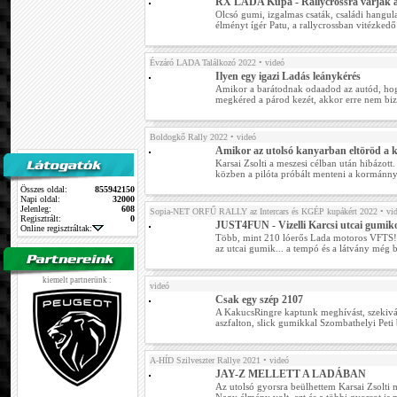
RX LADA Kupa - Rallycrossra várják a
Olcsó gumi, izgalmas csaták, családi hangul
élményt ígér Patu, a rallycrossban vitézked
Évzáró LADA Találkozó 2022
• videó
Ilyen egy igazi Ladás leánykérés
Amikor a barátodnak odaadod az autód, hog
megkéred a párod kezét, akkor erre nem bizt
Boldogkő Rally 2022
• videó
Amikor az utolsó kanyarban eltöröd a 
Karsai Zsolti a meszesi célban után hibázott.
közben a pilóta próbált menteni a kormánnyal
Összes oldal:
855942150
Napi oldal:
32000
Jelenleg:
608
Sopia-NET ORFŰ RALLY az Intercars és KGÉP kupákért 2022
• vi
Regisztrált:
0
JUST4FUN - Vizelli Karcsi utcai gumik
Online regisztráltak:
Több, mint 210 lóerős Lada motoros VFTS! É
az utcai gumik... a tempó és a látvány még be
kiemelt partnerünk :
videó
Csak egy szép 2107
A KakucsRingre kaptunk meghívást, szekivált
aszfalton, slick gumikkal Szombathelyi Peti
A-HÍD Szilveszter Rallye 2021
• videó
JAY-Z MELLETT A LADÁBAN
Az utolsó gyorsra beülhettem Karsai Zsolti m