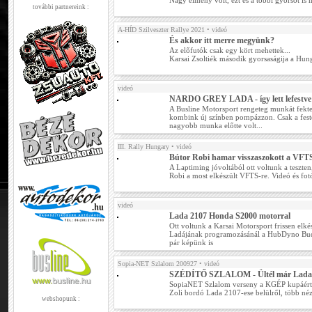
Nagy élmény volt, ezt és a többi gyorsot is
további partnereink :
A-HÍD Szilveszter Rallye 2021
• videó
És akkor itt merre megyünk?
Az előfutók csak egy kört mehettek...
Karsai Zsoltiék második gyorsaságija a Hu
videó
NARDO GREY LADA - így lett lefestve
A Busline Motorsport rengeteg munkát fektet
kombink új színben pompázzon. Csak a fest
nagyobb munka előtte volt...
III. Rally Hungary
• videó
Bútor Robi hamar visszaszokott a VFT
A Laptiming jóvoltából ott voltunk a teszte
Robi a most elkészült VFTS-re. Videó és fo
videó
Lada 2107 Honda S2000 motorral
Ott voltunk a Karsai Motorsport frissen el
Ladájának programozásánál a HubDyno Budap
pár képünk is
Sopia-NET Szlalom 200927
• videó
SZÉDÍTŐ SZLALOM - Ültél már Lada
SopiaNET Szlalom verseny a KGÉP kupáért -
Zoli bordó Lada 2107-ese belülről, több néz
webshopunk :