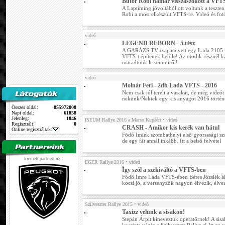
Bútor Robi hamar visszaszokott a VFT
A Laptiming jóvoltából ott voltunk a teszte
Robi a most elkészült VFTS-re. Videó és fo
videó
LEGEND REBORN - 5.rész
A GARÁZS.TV csapata vett egy Lada 2105-
VFTS-t építenek belőle! Az ötödik résznél
maradtunk le semmiről!
videó
Molnár Feri - 2db Lada VFTS - 2016
Nem csak jól tereli a vasakat, de még videót 
nekünk/Nektek egy kis anyagot 2016 történése
Összes oldal:
855972008
Napi oldal:
61858
Jelenleg:
1046
ISEUM Rallye 2016 a Marso Kupáért
• videó
Regisztrált:
0
CRASH - Amikor kis kerék van hátul
Online regisztráltak:
Födő Imiék szombathelyi első gyorsasági sz
de egy fát annál inkább. Itt a belső felvétel
kiemelt partnerünk :
EGER Rallye 2016
• videó
Így szól a szekiváltó a VFTS-ben
Födő Imre Lada VFTS-ében Béres Józsiék álta
kocsi jó, a versenyzők nagyon élvezik, élve
Szilveszter Rallye 2015
• videó
Taxizz velünk a sisakon!
Stepán Árpit kineveztük operatőrnek! A sisa