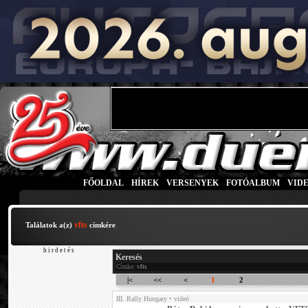
FŐOLDAL
|
HÍREK
|
VERSENYEK
|
FOTÓALBUM
|
VID
vfts
Találatok a(z)
címkére
h i r d e t é s
Keresés
Címke:
vfts
|<
<<
<
1
2
III. Rally Hungary
• videó