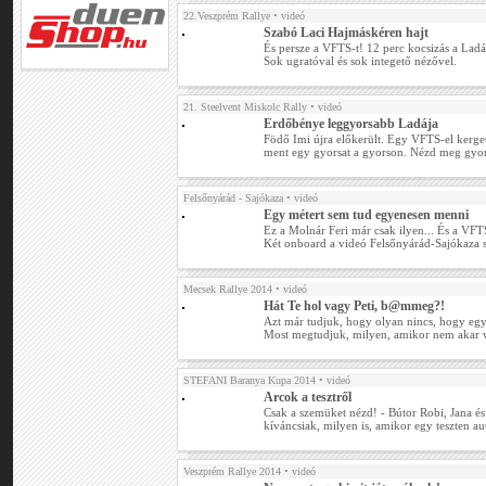
22.Veszprém Rallye
• videó
Szabó Laci Hajmáskéren hajt
És persze a VFTS-t! 12 perc kocsizás a Ladá
Sok ugratóval és sok integető nézővel.
21. Steelvent Miskolc Rally
• videó
Erdőbénye leggyorsabb Ladája
Födő Imi újra előkerült. Egy VFTS-el kerge
ment egy gyorsat a gyorson. Nézd meg gyor
Felsőnyárád - Sajókaza
• videó
Egy métert sem tud egyenesen menni
Ez a Molnár Feri már csak ilyen... És a VFTS 
Két onboard a videó Felsőnyárád-Sajókaza s
Mecsek Rallye 2014
• videó
Hát Te hol vagy Peti, b@mmeg?!
Azt már tudjuk, hogy olyan nincs, hogy eg
Most megtudjuk, milyen, amikor nem akar vé
STEFANI Baranya Kupa 2014
• videó
Arcok a tesztről
Csak a szemüket nézd! - Bútor Robi, Jana é
kíváncsiak, milyen is, amikor egy teszten au
Veszprém Rallye 2014
• videó