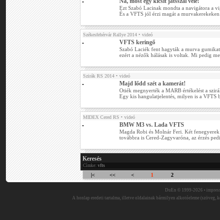
Na, most egy kicsit játsszál vele!
Ezt Szabó Lacinak mondta a navigátora a vigá
És a VFTS jól érzi magát a murvakerekeken...
Székesfehérvár Rallye 2014
• videó
VFTS keringő
Szabó Laciék fent hagyták a murva gumikat 
ezért a nézők hálásak is voltak. Mi pedig m
Szirák RS 2014
• videó
Majd lődd szét a kamerát!
Otiék megnyerték a MARB értékelést a szirá
Egy kis hangulatjelentés, milyen is a VFTS be
MIDEX Cered RS
• videó
BMW M3 vs. Lada VFTS
Magda Robi és Molnár Feri. Két fenegyerek k
továbbra is Cered-Zagyvaróna, az érzés pedi
Keresés
Címke:
vfts
|<
<<
<
1
2
DuEn © 1999-2026 •
impres
A honlap eredeti tartalma, illetve oldalainak bármilyen alkotóeleme (szöveg, ké