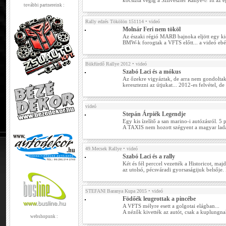
kocsizta végig a Szilveszter Rallye-t! Itt az 
további partnereink :
Rally edzés Tökölön 151114
• videó
Molnár Feri nem tököl
Az északi régió MARB bajnoka eljött egy kic
BMW-k forogtak a VFTS előtt... a videó ebéd 
Bükfürdő Rallye 2012
• videó
Szabó Laci és a mókus
Az őzekre vigyáztak, de arra nem gondolta
keresztezni az útjukat... 2012-es felvétel, de
videó
Stepán Árpiék Legendje
Egy kis ízelítő a san marino-i autózásról. 5
A TAXIS nem hozott szégyent a magyar la
49.Mecsek Rallye
• videó
Szabó Laci és a rally
Két és fél perccel vezették a Historicot, maj
az utolsó, pécsváradi gyorsaságijuk belsője
STEFANI Baranya Kupa 2015
• videó
Födőék leugrottak a pincébe
A VFTS mélyre esett a golgotai elágban...
A nézők kivették az autót, csak a kuplungnak
webshopunk :