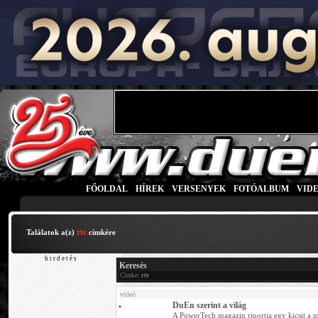
FŐOLDAL
|
HÍREK
|
VERSENYEK
|
FOTÓALBUM
|
VID
rte
Találatok a(z)
címkére
h i r d e t é s
Keresés
Címke:
rte
videó
DuEn szerint a világ
A PowerTech magazin riportja egy kicsit a mú