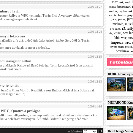
,
asi
,
audi
,
2107
boroznaki t
,
2009-12-27
csaba
Subarut hajt...
andris
,
bujdos mik
,
focus
,
gop
eszter Rallye-n WRC-vel indul Turán Fici. A verseny előtti teszten
evo ix
jum
ek a mozgóképes felvételek...
,
,
jana
janika
miskolc
,
mitsu
rall
r3
procam
,
,
2009-12-24
seat le
,
,
rte
s2000
sonyi Hókocsizás
fabia wrc
,
sub
 ajándék a fa alá: videó üdvözlet Asitól, Szabó Gergőtől és Turán
impreza wrc
,
!
toyota celica gtfour
en még autóztak is egyet a srácok...
w
wartbmw
,
2009-12-15
omi navigátor nélkül
 a Mikulás Rallye-n! Belső felvétel Tomi kocsizásáról és az alkalmi
orok reakcióiról...
DOBOZ Sardegna 
2009-12-13
Miki Mikulás
ő belső a Miku VB-ről. Kezdjük a sort Bujdos Mikivel és a Subaruval.
ztük magunkat... :)
METABOND Kupa 
2009-11-14
 WRC, Quattro a prológon
iki még világosban, a két top autó már csak sötétben tudta vinni a kis
at a belvárosi versenyen. A filmből kiderül: rengeteg néző volt...
Drift Kings Summe
oldalanként
|