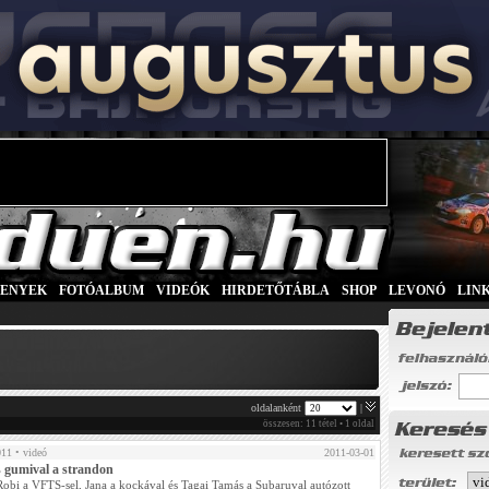
SENYEK
|
FOTÓALBUM
|
VIDEÓK
|
HIRDETŐTÁBLA
|
SHOP
|
LEVONÓ
|
LIN
oldalanként
|
összesen: 11 tétel • 1 oldal
011
• videó
2011-03-01
 gumival a strandon
Robi a VFTS-sel, Jana a kockával és Tagai Tamás a Subaruval autózott