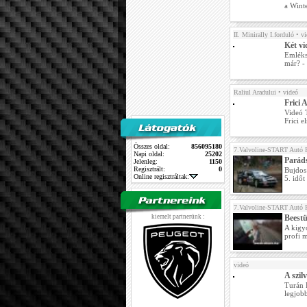
a Winte
II. Minirally I.forduló
• vi
Két vi
Emléks
már? -
Raliul Aradului
• videó
Frici
Videó T
Frici e
Összes oldal:
856095180
7.Valvoline-START Autó 
Napi oldal:
25202
Paráds
Jelenleg:
1150
Regisztrált:
0
Bujdos
Online regisztráltak:
5. időt
7.Valvoline-START Autó 
kiemelt partnerünk :
Beestü
A kigyo
profi m
videó
A szil
Turán 
legjobb