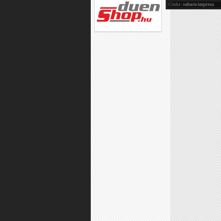
Címke:
subaru impreza