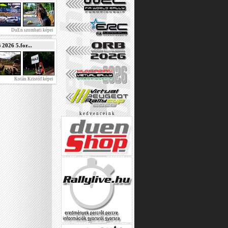
DuEn szombati képei
026 5.for...
Kotán Kristóf képei
k e d v e n c e i n k