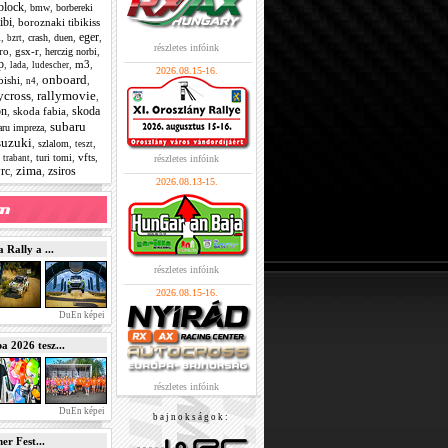
block
,
,
bmw
borbereki
ibi
,
boroznaki tibikiss
eger
,
,
,
,
,
i
crash
duen
bzrt
részletes infóink
ro
,
gsx-r
,
,
herczig norbi
p
,
,
,
m3
,
lada
ludescher
2026.08.15-16.
onboard
bishi
,
,
,
n4
ycross
rallymovie
,
,
on
skoda
,
skoda fabia
,
subaru
,
aru impreza
suzuki
,
,
,
szlalom
teszt
,
,
,
vfts
,
turi tomi
trabant
részletes infóink
zima
rc
zsiros
,
,
2026.08.13-15.
Rally a ...
részletes infóink
2026.08.15-16.
DuEn képei
2026 tesz...
részletes infóink
DuEn képei
b a j n o k s á g o k :
r Fest...