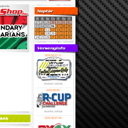
r d e t é s
H
K
Sz
Cs
P
Sz
V
27
28
29
30
31
01
02
03
04
05
06
07
08
09
10
11
12
13
14
15
16
17
18
19
20
21
22
23
24
25
26
27
28
29
30
2026.08.07-11.
részletes infóink
2026.08.09.
részletes infóink
2026.08.07-09.