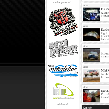
további partnereink :
videó
Frici 
A Szilv
készült
videó
Karác
Egy kis
Fricitől
És közb
videó
Turi T
Mármint
navigát
videó
Miki 
Az els
Jól ére
videó
Quad,
Kazár M
kamerák
webshopunk :
Keresés