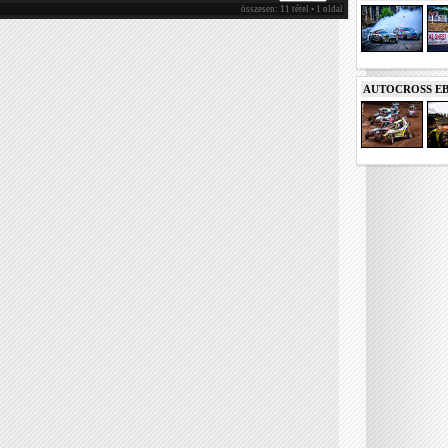
összesen: 11 tétel • 1 oldal
AUTOCROSS EB 2