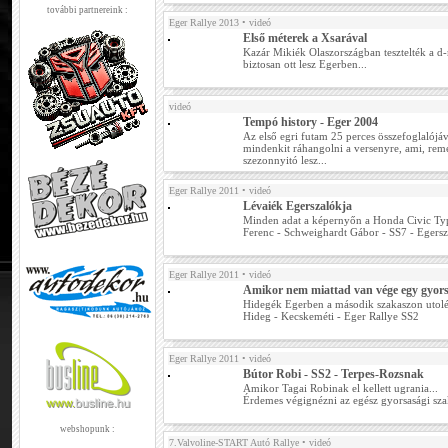
további partnereink :
Eger Rallye 2013
• videó
Első méterek a Xsarával
Kazár Mikiék Olaszországban tesztelték a d
biztosan ott lesz Egerben...
videó
Tempó history - Eger 2004
Az első egri futam 25 perces összefoglalójáv
mindenkit ráhangolni a versenyre, ami, remé
szezonnyitó lesz...
Eger Rallye 2011
• videó
Lévaiék Egerszalókja
Minden adat a képernyőn a Honda Civic Typ
Ferenc - Schweighardt Gábor - SS7 - Egersz
Eger Rallye 2011
• videó
Amikor nem miattad van vége egy gyor
Hidegék Egerben a második szakaszon utolért
Hideg - Kecskeméti - Eger Rallye SS2
Eger Rallye 2011
• videó
Bútor Robi - SS2 - Terpes-Rozsnak
Amikor Tagai Robinak el kellett ugrania...
Érdemes végignézni az egész gyorsasági sza
webshopunk :
7.Valvoline-START Autó Rallye
• videó