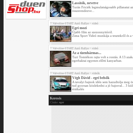
Lassítók, nevetve
Turán Friciék legmulatságosabb pillanatai a
összerendezve...
7.Valvoline-START Autó Rallye
• videó
Egri mozi
Újabb film az szezonnyitóról.
Zima Sport Videó munkája a tesztekről és a 
7.Valvoline-START Autó Rallye
• videó
Az a tizenhármas...
Turi Tomiékon rajta volt a rontás. A 13.szaka
egerbaktai egyenes előtti kanyarban.
7.Valvoline-START Autó Rallye
• videók
Végh Dávid - egri belsők
A tavalyi bajnok idén sem hazudtolja meg ö
tud gyorsan közlekedni a jó bajorral... 3 k
értékelés
Keresés
Címke:
eger