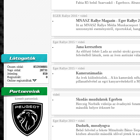
Fabia R5 belső Szarvaskő - Egerbocs. Abszo
EGER Rallye 2016
• videó
MNASZ Rallye Magazin - Eger Rallye 2
Itt az MNASZ Rallye Média Munkacsoport 10
szezonnyitó eseményeiről, riportokkal, hang
Eger Rallye 2015
• videó
Jana keresztben
Az előfutó fehér Lada az utolsó siroki gyors
felvételből látszik, nem az íven autózást válas
Összes oldal:
855930881
Eger Rallye 2015
• videó
Napi oldal:
20731
Kameratámadás
Jelenleg:
850
Regisztrált:
0
Az ívek különbözőek... A kis kameránk néha 
Online regisztráltak:
pillanatfelvétel az egri kanyarvételekről a
videó
kiemelt partnerünk :
Skodás mozdulatok Egerben
Herczig Norbiék videója az évadnyitó futam
második helyre érkezett be
Eger Rallye 2013
• videó
Duduék, mosolyogva
Belső felvétel a fekete Mitsubishi Bátor-Terp
közben abszolút második idővel jöttek le a 