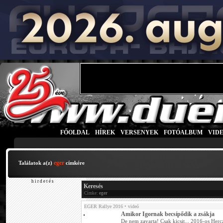
FŐOLDAL
|
HÍREK
|
VERSENYEK
|
FOTÓALBUM
|
VID
eger
Találatok a(z)
címkére
h i r d e t é s
Keresés
Címke:
eger
EGER Rallye 2016
• videó
Amikor Igornak becsípődik a zsákja
De nem zavarta! Csak kicsit... 2016-os Herc