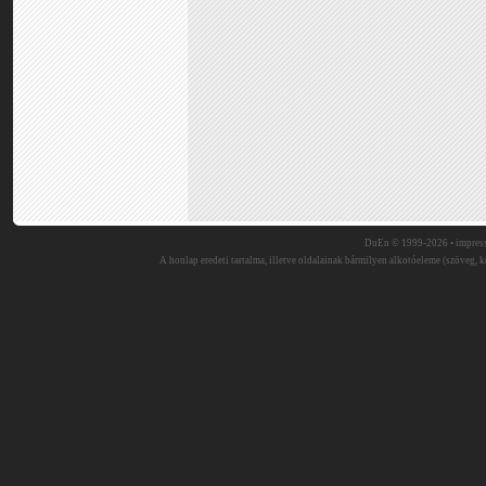
DuEn © 1999-2026 •
impres
A honlap eredeti tartalma, illetve oldalainak bármilyen alkotóeleme (szöveg, ké