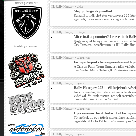
kiemelt partnerünk :
III. Rally Hungary
• videó
Még jó, hogy elspóroltad...
Karsai Zsoltiék első éles versenye a 225 ló
egy tető, de ez nem zavarta meg a srácokat..
III. Rally Hungary
• interjú
Mit csinál a promóter? Lesz-e több Ral
Hogyan épül fel egy nemzetközi licenszet 
Őry Tamással beszélgettünk a III. Rally Hun
további partnereink :
III. Rally Hungary
• sajtóanyag
Európa-bajnoki futamgyőzelemmel fejez
A Citroën Rally Team Hungary idén világba
mezőnybe. Mads Ostbergék jól érezték maguk
III. Rally Hungary
• ajánló
Rally Hungary 2021 - élő bejelentkezése
Kicsit visszafogottan, de azért néha felébres
videóval. Voltunk teszten, reggeli szervizbe
lemaradtál, most visszanézheted!
III. Rally Hungary
• sajtóanyag
Újra összemérhetik tudásukat Európa 
Tét nélkül, de egy jóízűt szeretnének autó
legújabb SKODA Fabia R5-ös versenyautójá
III. Rally Hungary
• ajánló