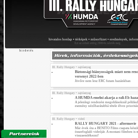
hivatalos honlap
•
térképek
•
műsorfüzet
•
eredmények, infor
Ezt az oldalt eddig 28804x nézték meg.
h i r d e t é s
III. Rally Hungary
• sajtóanyag
Biztonsági hiányosságok miatt nem ren
versenyt 2022-ben
Jövőre nem lesz ERC futam hazánkban
III. Rally Hungary
• sajtóanyag
A HUMDA emelni akarja a rali-Eb haza
A jelenlegi rendezési megoldásoknál például
esemény nézőbarátabbá tétele élvez prioritás
III. Rally Hungary
• videó
RALLY HUNGARY 2021 - aftermovie
Már évek óta a BENITO Films csapata készít
összefoglaló videóját. A mostani filmben is
visszaemlékezni!