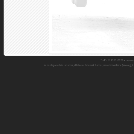
DuEn © 1999-2026 •
impres
A honlap eredeti tartalma, illetve oldalainak bármilyen alkotóeleme (szöveg, ké