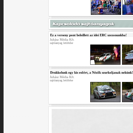
Ez a verseny pont beleillett az idei ERC szezonunkba!
Juhász Média Kft.
sajtóanyag letöltése
Drukkolunk egy kis esőért, a Nézők szurkoljanak nekünk!
Juhász Média Kft.
sajtóanyag letöltése