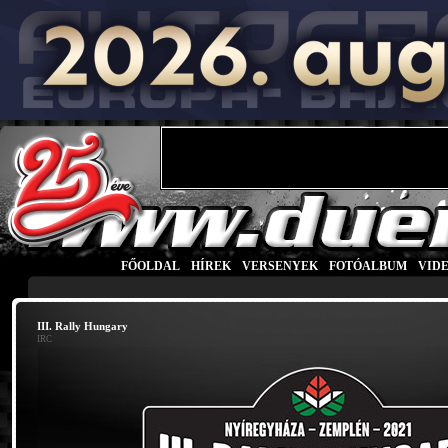
FŐOLDAL
|
HÍREK
|
VERSENYEK
|
FOTÓALBUM
|
VID
III. Rally Hungary
IRC