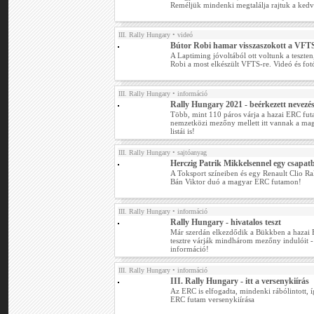
Reméljük mindenki megtalálja rajtuk a kedv
III. Rally Hungary
• videó
Bútor Robi hamar visszaszokott a VFT
A Laptiming jóvoltából ott voltunk a teszte
Robi a most elkészült VFTS-re. Videó és fo
III. Rally Hungary
• információ
Rally Hungary 2021 - beérkezett nevezé
Több, mint 110 páros várja a hazai ERC fut
nemzetközi mezőny mellett itt vannak a ma
listái is!
III. Rally Hungary
• sajtóanyag
Herczig Patrik Mikkelsennel egy csapat
A Toksport színeiben és egy Renault Clio Ral
Bán Viktor duó a magyar ERC futamon!
III. Rally Hungary
• információ
Rally Hungary - hivatalos teszt
Már szerdán elkezdődik a Bükkben a hazai 
tesztre várják mindhárom mezőny indulóit -
információ!
III. Rally Hungary
• információ
III. Rally Hungary - itt a versenykiírás
Az ERC is elfogadta, mindenki rábólintott, 
ERC futam versenykiírása