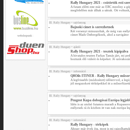
Rally Hungary 2021 - csütörtök esti sze
A futam előtti este már az ERC mezőny a gép
megfelelően már álltak a sátrak. Ott voltunk
III. Rally Hungary
• sajtóanyag
Bajnoki címet is szerezhetnek
Két versenyt minuszoltak, de még van esél
címet Mads Ostbergéknek, ahol a navigátor i
webshopunk :
III. Rally Hungary
• ajánló
Rally Hungary 2021 - tesztek kipipálva
A hivatalos teszten Farkas Tamás járt, mi p
hoztunk élő videót és képeket. Jó szórakozás
III. Rally Hungary
• információ
Q8Oils ITINER - Rally Hungary műsor
A legfrissebb (módosított) időtervvel, a legú
jól megszokott térképekkel itt a műsorfüzet
III. Rally Hungary
• sajtóanyag
Peugeot Kupa dobogósai Európa legjobb
Idén is az utolsó futamra maradt a Kupasor
esélyesek rá és közben itt van nak európa l
III. Rally Hungary
• információ
Rally Hungary - térképek
Ahogy már évek óta, most is mi rajzolhattuk