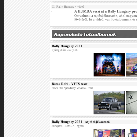
III. Rally Hungary
• videó
A HUMDA veszi át a Rally Hungary prom
Ott voltunk a sajtótájékoztatón, ahol nagyo
jövőjéről. Itt a videó, van fotóalbumunk és 
Rally Hungary 2021
Nyíregyháza • rally ob
Bútor Robi - VFTS teszt
Black Star Speedway Visonta • teszt
Rally Hungary 2021 - sajtótájékoztató
Budapest. HUMDA • egyéb