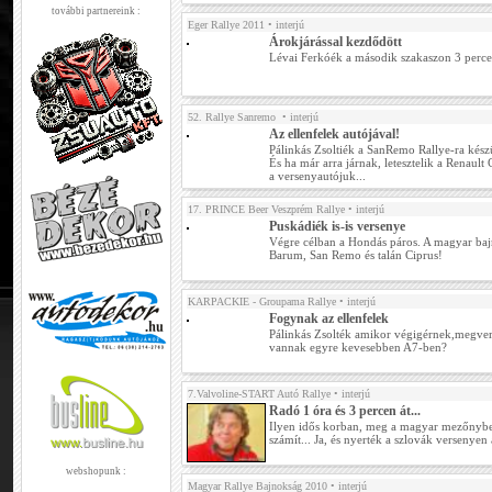
további partnereink :
Eger Rallye 2011
• interjú
Árokjárással kezdődött
Lévai Ferkóék a második szakaszon 3 perce
52. Rallye Sanremo
• interjú
Az ellenfelek autójával!
Pálinkás Zsoltiék a SanRemo Rallye-ra kész
És ha már arra járnak, letesztelik a Renault C
a versenyautójuk...
17. PRINCE Beer Veszprém Rallye
• interjú
Puskádiék is-is versenye
Végre célban a Hondás páros. A magyar bajn
Barum, San Remo és talán Ciprus!
KARPACKIE - Groupama Rallye
• interjú
Fogynak az ellenfelek
Pálinkás Zsolték amikor végigérnek,megveri
vannak egyre kevesebben A7-ben?
7.Valvoline-START Autó Rallye
• interjú
Radó 1 óra és 3 percen át...
Ilyen idős korban, meg a magyar mezőnyb
számít... Ja, és nyerték a szlovák versenyen a
webshopunk :
Magyar Rallye Bajnokság 2010
• interjú