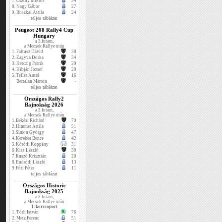
7.
Csáthy Miklós
34
8.
Nagy Gábor
27
9.
Ruszkai Attila
24
teljes táblázat
Peugeot 208 Rally4 Cup
Hungary
a 3.futam,
a Mecsek Rallye után
1.
Faltusz Dávid
38
2.
Zagyva Dorka
34
3.
Herczig Patrik
29
4.
Hibján József
29
5.
Tellér Antal
16
Bertalan Márton
-
teljes táblázat
Országos Rally2
Bajnokság 2026
a 3.futam,
a Mecsek Rallye után
1.
Békési Richárd
70
2.
Himmer Attila
51
3.
Simon György
47
4.
Kerekes Bence
42
5.
Kóródi Koppány
31
6.
Kiss László
30
7.
Ruszó Krisztián
20
8.
Endrődi László
13
9.
Fóti Péter
11
teljes táblázat
Országos Historic
Bajnokság 2025
a 3.futam,
a Mecsek Rallye után
1. korcsoport
1.
Tóth István
76
2.
Metz Ferenc
51