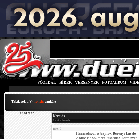
FŐOLDAL
|
HÍREK
|
VERSENYEK
|
FOTÓALBUM
|
VID
honda
Találatok a(z)
címkére
h i r d e t é s
Keresés
Címke:
honda
interjú
Harmadszor is bajnok Berényi László
A piros Honda megállíthatatlan, sorra nyeri