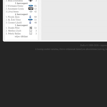
3.
Buza Zsuzsanna
3
3. korcsoport
1.
Wirtmann Ferenc
85
2.
Auszmann Gyula
52
3.
Lévai ferenc
42
4. korcsoport
1.
Póczik Ákos
60
2.
Ifj. Érdi Tibor
51
3.
Csomor László
48
5. korcsoport
1.
Dombi Péter
51
2.
Merényi Zsolt
3
3.
Pehely Balázs
3
teljes táblázat
DuEn © 1999-2026 •
impres
A honlap eredeti tartalma, illetve oldalainak bármilyen alkotóeleme (szöveg, ké