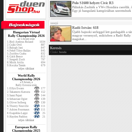
Polo S1600 helyett Civic R3
Pálinkás Zsoltiék a VW-t Hondára cserélik. 
Egy jó hangulatú kategóriában szeretnének
interjú
Radó István: 618
Újabb bajnoki serleggel lett gazdagabb a tá
Hungarian Virtual
magyar versenyző, miközben a Radó Rally S
Rally Championship 2026
magukat...
az 5.futam után
1.
Biró-Ambrus Roland
1034
2.
Csáki Ottó
887
Keresés
3.
Balogh Jani
847
4.
Fehér Tibor Balázs
845
Címke:
honda
5.
Zsoldos Csaba
832
6.
Gách Bence
813
7.
Szegedi Zsolt
797
8.
Misik Attila
694
9.
Koczka Tamás
679
teljes táblázat
World Rally
Championship 2026
a 9.futam, a
Rally Estonia után
1.
Elfyn Ewans
177
2.
Takamoto Katsuta
152
3.
Sami Pajari
144
4.
Sebastian Ogier
139
5.
Oliver Solberg
130
6.
Thierry Neuville
111
7.
Adrien Fourmaux
111
8.
Esapekka Lappi
25
9.
Hayden Paddon
21
teljes táblázat
European Rally
Championship 2025