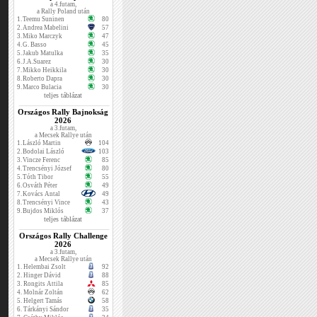
a 4.futam,
a Rally Poland után
1.
Teemu Suninen
80
2.
Andrea Mabelini
57
3.
Miko Marczyk
47
4.
G. Basso
45
5.
Jakub Matulka
35
6.
J.A.Suarez
30
7.
Mikko Heikkila
30
8.
Roberto Dapra
30
9.
Marco Bulacia
30
teljes táblázat
Országos Rally Bajnokság
2026
a 3.futam,
a Mecsek Rallye után
1.
László Martin
104
2.
Bodolai László
103
3.
Vincze Ferenc
85
4.
Trencsényi József
80
5.
Tóth Tibor
55
6.
Osváth Péter
49
7.
Kovács Antal
49
8.
Trencsényi Vince
43
9.
Bujdos Miklós
37
teljes táblázat
Országos Rally Challenge
2026
a 3.futam,
a Mecsek Rallye után
1.
Helembai Zsolt
92
2.
Hinger Dávid
88
3.
Rongits Attila
85
4.
Molnár Zoltán
62
5.
Helgert Tamás
58
6.
Tárkányi Sándor
35