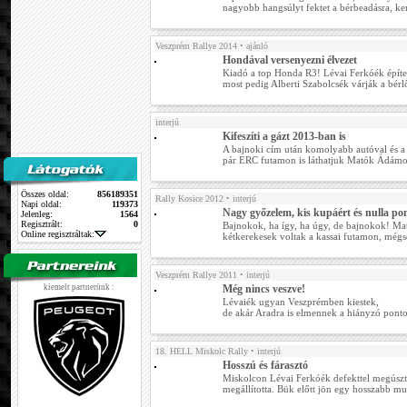
nagyobb hangsúlyt fektet a bérbeadásra, k
Veszprém Rallye 2014
• ajánló
Hondával versenyezni élvezet
Kiadó a top Honda R3! Lévai Ferkóék épít
most pedig Alberti Szabolcsék várják a bérl
interjú
Kifeszíti a gázt 2013-ban is
A bajnoki cím után komolyabb autóval és a 
pár ERC futamon is láthatjuk Matók Ádámo
Összes oldal:
856189351
Rally Kosice 2012
• interjú
Napi oldal:
119373
Nagy győzelem, kis kupáért és nulla po
Jelenleg:
1564
Regisztrált:
0
Bajnokok, ha így, ha úgy, de bajnokok! M
Online regisztráltak:
kétkerekesek voltak a kassai futamon, mégs
Veszprém Rallye 2011
• interjú
kiemelt partnerünk :
Még nincs veszve!
Lévaiék ugyan Veszprémben kiestek,
de akár Aradra is elmennek a hiányzó ponto
18. HELL Miskolc Rally
• interjú
Hosszú és fárasztó
Miskolcon Lévai Ferkóék defekttel megúsztá
megállította. Bük előtt jön egy hosszabb mu