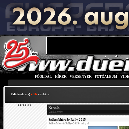
FŐOLDAL
|
HÍREK
|
VERSENYEK
|
FOTÓALBUM
|
VID
etele
Találatok a(z)
címkére
h i r d e t é s
Keresés
Címke:
etele
Székesfehérvár Rally 2015
Székesfehérvár Rallye 2015
• rally ob