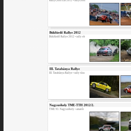
RallyCross EB 2012
• rallycross
Bükfürdő Rallye 2012
Bükfürdő Rallye 2012
• rally ob
III. Tatabánya Rallye
III. Tatabánya Rallye
• rally túra
Nagyszékely TME-TTH 2012/2.
TME 93. Nagyszékely
• amatőr