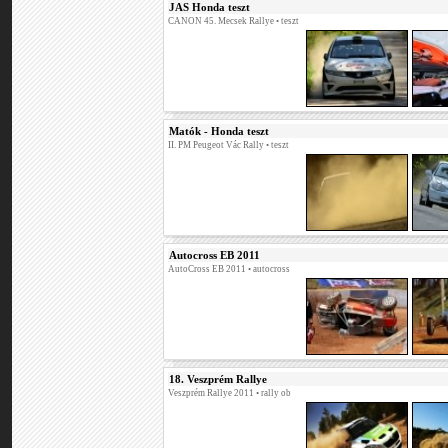
JAS Honda teszt
CANON 45. Mecsek Rallye
• teszt
Matók - Honda teszt
II. PM Peugeot Vác Rally
• teszt
Autocross EB 2011
AutoCross EB 2011
• autocross
18. Veszprém Rallye
Veszprém Rallye 2011
• rally ob