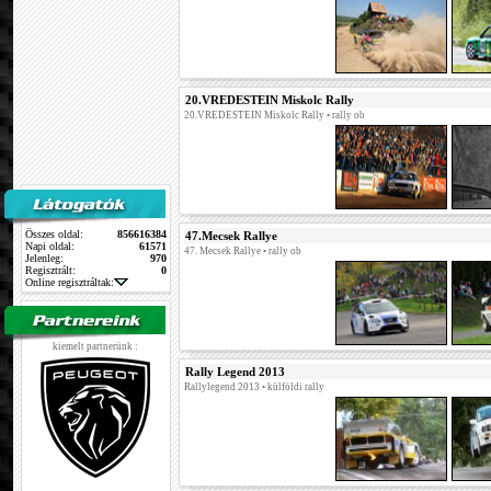
20.VREDESTEIN Miskolc Rally
20.VREDESTEIN Miskolc Rally
• rally ob
Összes oldal:
856616384
47.Mecsek Rallye
Napi oldal:
61571
47. Mecsek Rallye
• rally ob
Jelenleg:
970
Regisztrált:
0
Online regisztráltak:
kiemelt partnerünk :
Rally Legend 2013
Rallylegend 2013
• külföldi rally