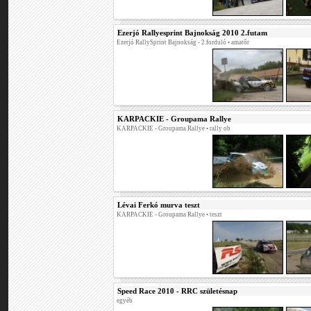
Ezerjó Rallyesprint Bajnokság 2010 2.futam
Ezerjó RallySprint Bajnokság - 2.forduló
• amatőr
KARPACKIE - Groupama Rallye
KARPACKIE - Groupama Rallye
• rally ob
Lévai Ferkó murva teszt
KARPACKIE - Groupama Rallye
• teszt
Speed Race 2010 - RRC születésnap
egyéb