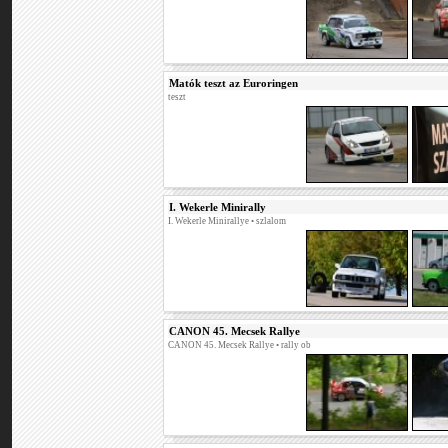
Matók teszt az Euroringen
teszt
I. Wekerle Minirally
I. Wekerle Minirallye
• szlalom
CANON 45. Mecsek Rallye
CANON 45. Mecsek Rallye
• rally ob