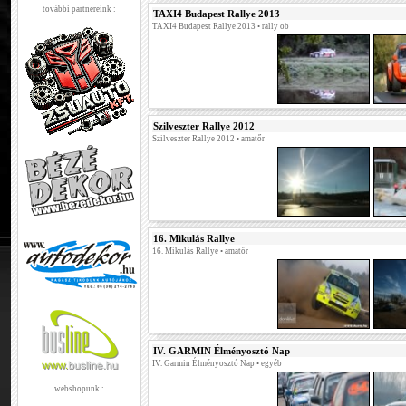
további partnereink :
TAXI4 Budapest Rallye 2013
TAXI4 Budapest Rallye 2013
• rally ob
Szilveszter Rallye 2012
Szilveszter Rallye 2012
• amatőr
16. Mikulás Rallye
16. Mikulás Rallye
• amatőr
IV. GARMIN Élményosztó Nap
IV. Garmin Élményosztó Nap
• egyéb
webshopunk :