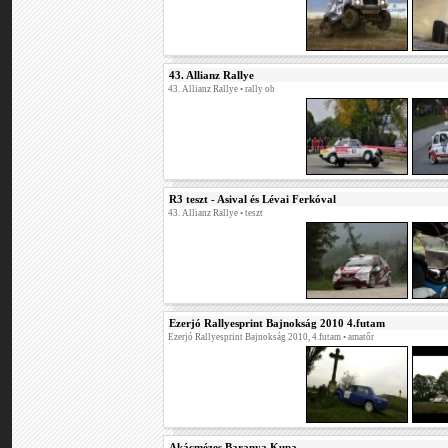
43. Allianz Rallye
43. Allianz Rallye
• rally ob
R3 teszt - Asival és Lévai Ferkóval
43. Allianz Rallye
• teszt
Ezerjó Rallyesprint Bajnokság 2010 4.futam
Ezerjó Rallyesprint Bajnokság 2010, 4.futam
• amatőr
Akácmézes Baranya Kupa