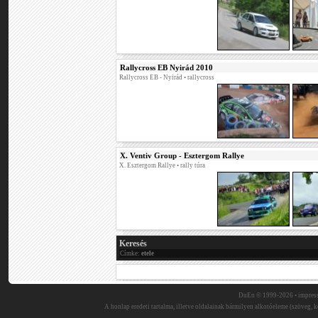
Rallycross EB Nyirád 2010
Rallycross EB - Nyirád
• rallycross
X. Ventiv Group - Esztergom Rallye
X. Esztergom Rallye
• rally túra
Keresés
Címke:
etele
DuEn © 1999-2026 •
impres
A honlap eredeti tartalma, illetve oldalainak bármilyen alkotóeleme (szöveg, ké