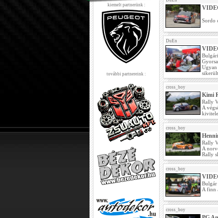
DuEn
kiemelt partnerünk :
VIDEÓ
Sordo 
DuEn
VIDEÓ
Bulgár
Gyorsan
Ugyan 
sikerül
további partnereink :
cross_boy
Kimi R
Rally 
A végső
kivitel
cross_boy
Hennin
Rally 
A norvé
Rally 
cross_boy
VIDE
Bulgár
A finn 
cross_boy
PG And