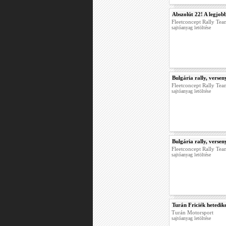
Abszolút 22! A legjob
Fleetconcept Rally Te
sajtóanyag letöltése
Bulgária rally, versen
Fleetconcept Rally Te
sajtóanyag letöltése
Bulgária rally, versen
Fleetconcept Rally Te
sajtóanyag letöltése
Turán Friciék hetedike
Turán Motorsport
sajtóanyag letöltése