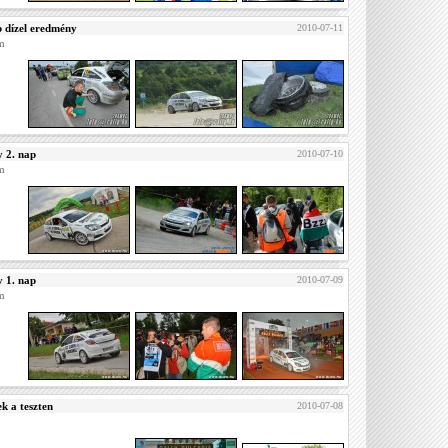
b dízel eredmény
2010-07-11
am
y 2. nap
2010-07-10
am
y 1. nap
2010-07-09
am
k a teszten
2010-07-08