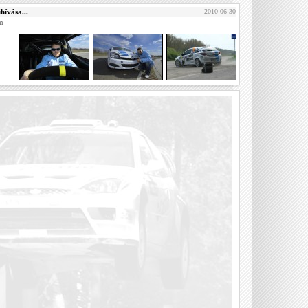
hívása...
2010-06-30
am