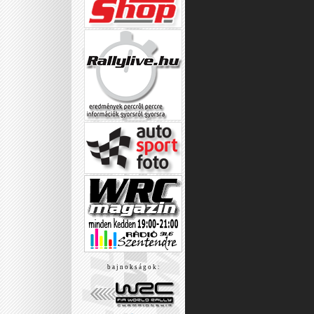
b a j n o k s á g o k :