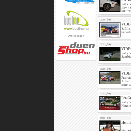
Rally 
Egy ka
ütközt
cross_boy
VIDEÓ
Szófia,
Sebast
webshopunk :
cross_boy
VIDEÓ 
Rally 
Szerbia
cross_boy
VIDEÓ 
Franci
Abban 
ismét a
cross_boy
Per-G
Rally 
Henning
cross_boy
Hennin
Stobar