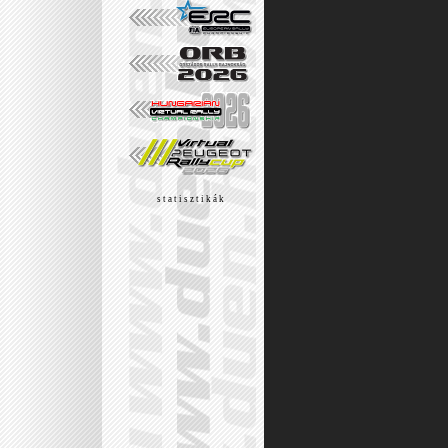
s t a t i s z t i k á k