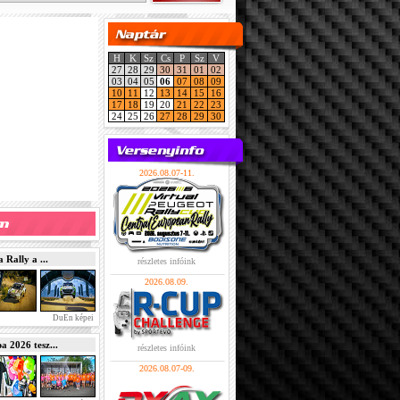
H
K
Sz
Cs
P
Sz
V
27
28
29
30
31
01
02
03
04
05
06
07
08
09
10
11
12
13
14
15
16
17
18
19
20
21
22
23
24
25
26
27
28
29
30
2026.08.07-11.
Rally a ...
részletes infóink
2026.08.09.
DuEn képei
2026 tesz...
részletes infóink
2026.08.07-09.