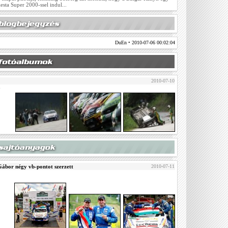
esta Super 2000-ssel indul...
DuEn
• 2010-07-06 00:02:04
2010-07-10
b
 Gábor négy vb-pontot szerzett
2010-07-11