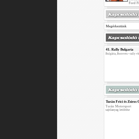
Ford Fi
Megérkeztünk
41. Rally Bulgaria
Bulgária, Borovets • rally v
Turán Frici és Zsiros
Turán Motorsport
sajtóanyag letöltése