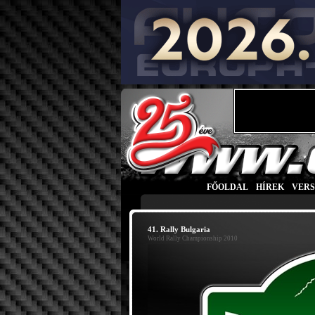
FŐOLDAL
|
HÍREK
|
VER
41. Rally Bulgaria
World Rally Championship 2010