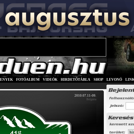
SENYEK
|
FOTÓALBUM
|
VIDEÓK
|
HIRDETŐTÁBLA
|
SHOP
|
LEVONÓ
|
LIN
2010.07.11-09.
Bulgária