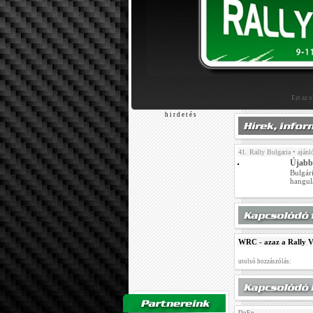
Ezt az 
h i r d e t é s
41. Rally Bulgaria
• ajánl
Újabb
Bulgári
hangul
WRC - azaz a Rally 
utolsó hozzászólás: