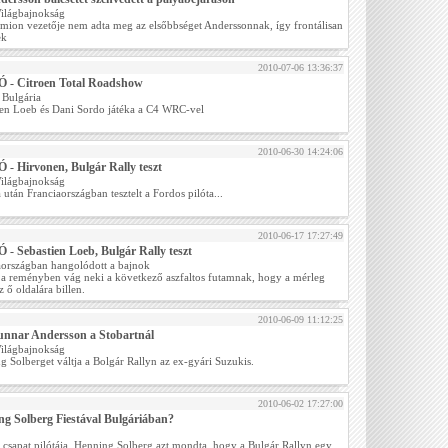
Világbajnokság
mion vezetője nem adta meg az elsőbbséget Anderssonnak, így frontálisan
ek
2010-07-06 13:36:37
 - Citroen Total Roadshow
 Bulgária
ien Loeb és Dani Sordo játéka a C4 WRC-vel
2010-06-30 14:24:06
- Hirvonen, Bulgár Rally teszt
Világbajnokság
 után Franciaországban tesztelt a Fordos pilóta...
2010-06-17 17:27:49
- Sebastien Loeb, Bulgár Rally teszt
aországban hangolódott a bajnok
a reményben vág neki a következő aszfaltos futamnak, hogy a mérleg
z ő oldalára billen.
2010-06-09 11:12:25
unnar Andersson a Stobartnál
Világbajnokság
 Solberget váltja a Bolgár Rallyn az ex-gyári Suzukis.
2010-06-02 17:27:00
g Solberg Fiestával Bulgáriában?
t csapat pilótája, Henning Solberg azt mondta, hogy a Bulgár Rallyn egy