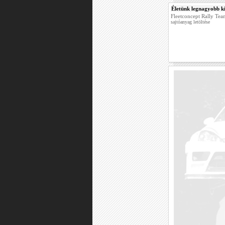
Életünk legnagyobb ki
Fleetconcept Rally Te
sajtóanyag letöltése