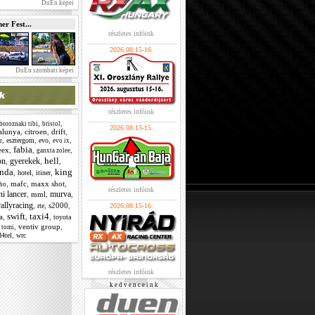
DuEn képei
r Fest...
részletes infóink
2026.08.15-16.
DuEn szombati képei
részletes infóink
,
,
boroznaki tibi
bristol
2026.08.13-15.
alunya
,
citroen
,
drift
,
,
,
,
,
esztergom
evo
r
evo ix
fabia
eex
,
,
,
ganxta zolee
hell
on
gyerekek
,
,
,
nda
king
,
,
,
hotel
itiner
,
mafc
,
maxx shot
,
ho
részletes infóink
hi lancer
murva
,
mml
,
,
rallyracing
,
,
s2000
,
rte
2026.08.15-16.
swift
taxi4
a
,
,
,
toyota
,
ventiv group
,
i tomi
,
4tel
wrc
részletes infóink
k e d v e n c e i n k