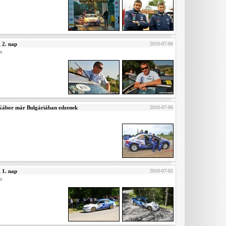
g 2. nap
2010-07-06
am
s Gábor már Bulgáriában edzenek
2010-07-06
g 1. nap
2010-07-05
am