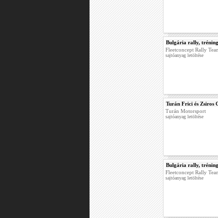
Bulgária rally, trénin
Fleetconcept Rally Te
sajtóanyag letöltése
Turán Frici és Zsiro
Turán Motorsport
sajtóanyag letöltése
Bulgária rally, trénin
Fleetconcept Rally Te
sajtóanyag letöltése