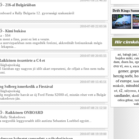
2010-07-16 21:46:55
 - 216-al Bulgáriában
Drift Kings Summe
onboard a Rally Bulgaria 12. gyorsasági szakaszáról
2010-07-09 22:03:56
 - Kimi bukása
ia - SS4
 ment a finn, pont ez lett a veszte.
a szervizparkban nem engedték fotózni, akkreditált fotósunknak mégis
t lekapnia...
,
,
asi
balogh jani
2010-07-09 20:05:55
bujdos miki
,
cat
aikkönen összetörte a C4-et
,
duen.hu
,
duen
ege
Világbajnokság
evo vi
,
,
exc
evo x
 fázisban egy nagyon jó időt akart repeszteni, de céljait a finn nem tudta
gemer
grept
,
ezni.
ho
herczig norbi
,
of europe
,
kum
2010-07-09 15:45:51
mitsubis
miskolc
,
g Solberg ismerkedik a Fiestával
r2
,
,
,
Világbajnokság
n4
rallycross
g megkezdte harcát az új Ford Fiesta S2000-el, miután részt vett a Bulgár
sandlander
,
skod
shakedown-ján.
,
celica gtfour
tur
wald
2010-07-08 21:12:50
Ó - Raikkönen ONBOARD
 Rally Shakedown
a negyedik leggyorsabb időt autózta Sebastien Loebbel együtt...
2010-07-08 19:19:00
ersson balesetet szenvedett a pályabejáráson