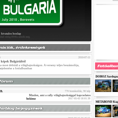
hivatalos honlap
oldalt eddig 8946x nézték meg.
ó
2010-07-11
 képek Bulgáriából
a most debütál a világbajnokságon. A verseny teljes beszámolója,
atjelentése a fotóalbumban
DOBOZ Sardegna 
VB.
770 hozzászólás, 90 kép
Minden, ami a rally világbajnoksággal kapcsolatos
hokinsz
2017-05-03 18:01:39
METABOND Kupa 