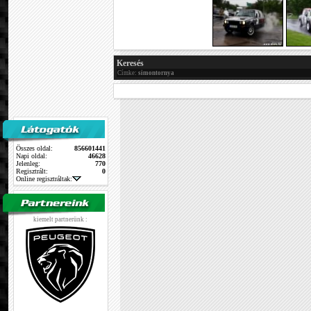
Keresés
Címke:
simontornya
Összes oldal:
856601441
Napi oldal:
46628
Jelenleg:
770
Regisztrált:
0
Online regisztráltak:
kiemelt partnerünk :