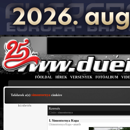
FŐOLDAL
|
HÍREK
|
VERSENYEK
|
FOTÓALBUM
|
VID
simontornya
Találatok a(z)
címkére
h i r d e t é s
Keresés
Címke:
simontornya
I. Simontornya Kupa
I.Simontornya Kupa
• amatőr