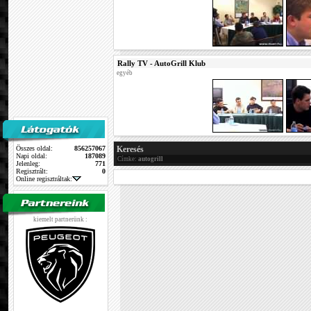
Rally TV - AutoGrill Klub
egyéb
Összes oldal:
856257067
Keresés
Napi oldal:
187089
Címke:
autogrill
Jelenleg:
771
Regisztrált:
0
Online regisztráltak:
kiemelt partnerünk :