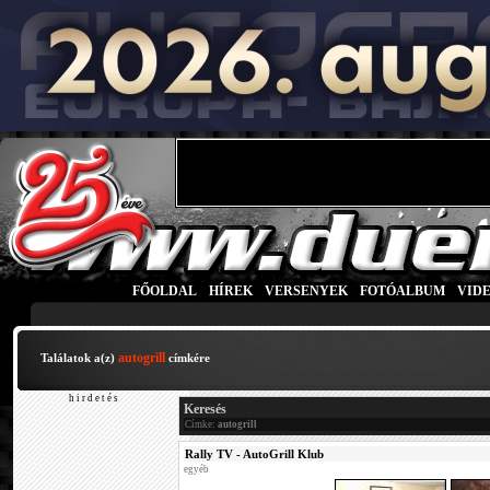
FŐOLDAL
|
HÍREK
|
VERSENYEK
|
FOTÓALBUM
|
VID
autogrill
Találatok a(z)
címkére
h i r d e t é s
Keresés
Címke:
autogrill
Rally TV - AutoGrill Klub
egyéb