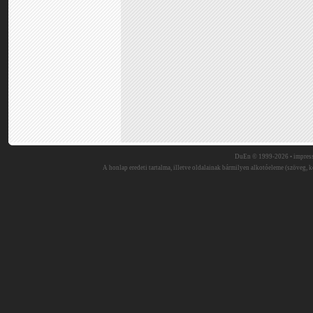
DuEn © 1999-2026 •
impres
A honlap eredeti tartalma, illetve oldalainak bármilyen alkotóeleme (szöveg, ké