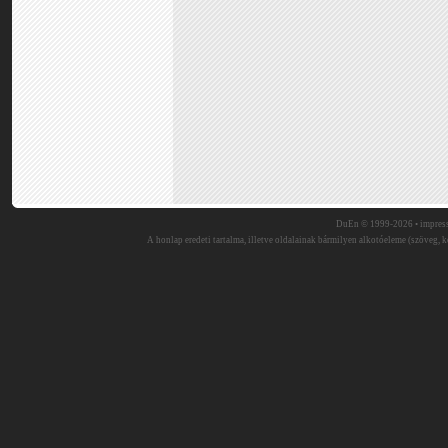
DuEn © 1999-2026 •
impres
A honlap eredeti tartalma, illetve oldalainak bármilyen alkotóeleme (szöveg, ké