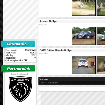
Savaria Rallye
rally ob
Összes oldal:
856169240
OMV Dálma Húsvéti Rallye
Napi oldal:
99262
rally túra
Jelenleg:
1132
Regisztrált:
0
Online regisztráltak:
kiemelt partnerünk :
Keresés
Címke:
szombathely