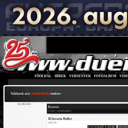
FŐOLDAL
|
HÍREK
|
VERSENYEK
|
FOTÓALBUM
|
VID
szombathely
Találatok a(z)
címkére
h i r d e t é s
Keresés
Címke:
szombathely
II.Savaria Rallye
rally ob