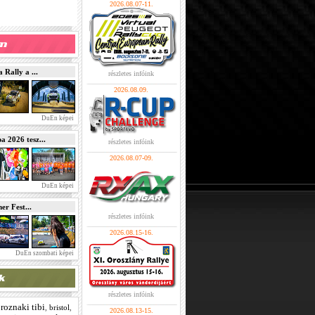
2026.08.07-11.
Rally a ...
részletes infóink
2026.08.09.
DuEn képei
2026 tesz...
részletes infóink
2026.08.07-09.
DuEn képei
r Fest...
részletes infóink
2026.08.15-16.
DuEn szombati képei
részletes infóink
roznaki tibi
,
bristol
,
2026.08.13-15.