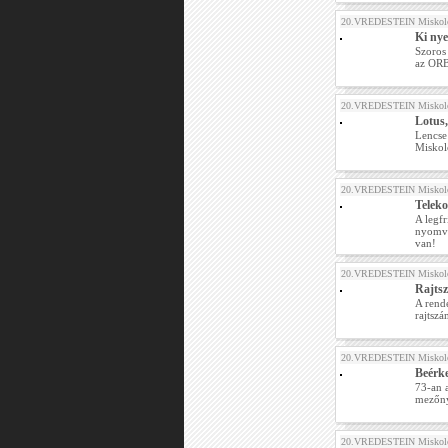
20.VREDESTEIN Miskolc
Ki ny
Szoros
az ORB
20.VREDESTEIN Miskolc
Lotus,
Lencse
Miskolc
20.VREDESTEIN Miskolc
Telek
A legfr
nyomvo
van!
20.VREDESTEIN Miskolc
Rajtsz
A rend
rajtszá
20.VREDESTEIN Miskolc
Beérke
73-an a
mezőny
20.VREDESTEIN Miskolc