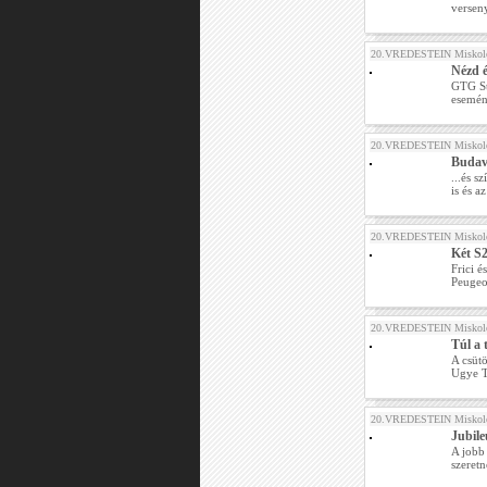
versen
20.VREDESTEIN Miskolc
Nézd é
GTG St
esemény
20.VREDESTEIN Miskolc
Budavá
...és s
is és a
20.VREDESTEIN Miskolc
Két S2
Frici 
Peugeo
20.VREDESTEIN Miskolc
Túl a 
A csütö
Ugye Te
20.VREDESTEIN Miskolc
Jubil
A jobb 
szeretn