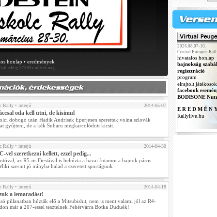
2026.08.07-10.
Central Europen Rall
hivatalos honlap
los honlap
•
eredmények
bajnokság szabá
ldalt eddig 37593x nézték meg.
regisztráció
program
elrajtolt játékosok
facebook esemén
BODISONE Nutr
 Rally
• interjú
2014-05-07
E R E D M É N 
ccsal oda kell ütni, de kisimul
Rallylive.hu
olci dobogó után Hadik Andrisék Eperjesen szerettek volna szlovák
at gyűjteni, de a kék Subaru megkarcolódott kicsit.
 Rally
• interjú
2014-04-30
vel szeretkezni kellett, ezzel pedig...
utóval, az R5-ös Fiestával is behúzta a hazai futamot a bajnok páros.
iki szerint jó irányba halad a szeretett sportágunk
 Rally
• interjú
2014-04-18
zuk a lemaradást!
só pillanatban húzták elő a Mitsubishit, nem is ment valami jól az R4-
adon már a 207-essel tesztelnek Fehérvárra Botka Duduék!