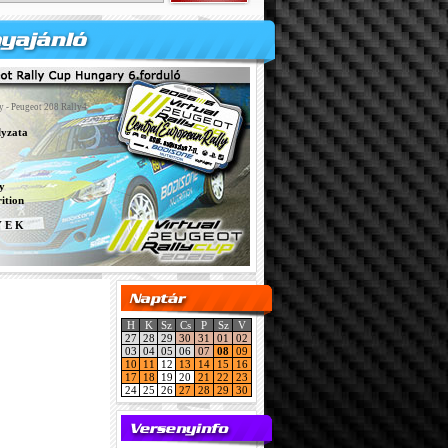
y - Peugeot 208 Rally4
lyzata
y
ition
Y E K
H
K
Sz
Cs
P
Sz
V
27
28
29
30
31
01
02
03
04
05
06
07
08
09
10
11
12
13
14
15
16
17
18
19
20
21
22
23
24
25
26
27
28
29
30