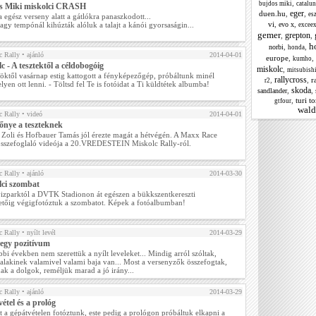
,
bujdos miki
catalu
s Miki miskolci CRASH
eger
duen.hu
,
,
es
a egész verseny alatt a gátlókra panaszkodott...
vi
,
,
agy tempónál kihúzták alóluk a talajt a kánói gyorsaságin...
evo x
excee
gemer
grepton
,
,
h
,
,
norbi
honda
 Rally
• ajánló
2014-04-01
europe
,
,
kumho
c - A tesztektől a céldobogóig
miskolc
,
mitsubishi
töktől vasárnap estig kattogott a fényképezőgép, próbáltunk minél
rallycross
,
,
r
r2
lyen ott lenni. - Töltsd fel Te is fotóidat a Ti küldtétek albumba!
skoda
,
,
sandlander
,
turi t
gtfour
wald
 Rally
• videó
2014-04-01
lőnye a teszteknek
 Zoli és Hofbauer Tamás jól érezte magát a hétvégén. A Maxx Race
sszefoglaló videója a 20.VREDESTEIN Miskolc Rally-ról.
 Rally
• ajánló
2014-03-30
lci szombat
vizparktól a DVTK Stadionon át egészen a bükkszentkereszti
etőig végigfotóztuk a szombatot. Képek a fotóalbumban!
 Rally
• nyílt levél
2014-03-29
egy pozitívum
bi években nem szerettük a nyílt leveleket... Mindig arról szóltak,
alakinek valamivel valami baja van... Most a versenyzők összefogtak,
ak a dolgok, reméljük marad a jó irány...
 Rally
• ajánló
2014-03-29
étel és a prológ
t a gépátvételen fotóztunk, este pedig a prológon próbáltuk elkapni a