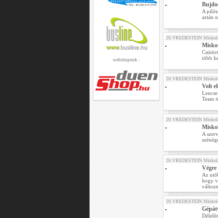
Bujdo
A pilót
aztán n
20.VREDESTEIN Miskolc
Miskol
Csütör
több he
webshopunk :
20.VREDESTEIN Miskolc
Volt e
Lencse
Team ö
20.VREDESTEIN Miskolc
Misko
A szer
szénég
20.VREDESTEIN Miskolc
Végre 
Az utób
hogy v
változn
20.VREDESTEIN Miskolc
Gépátv
Délelőt