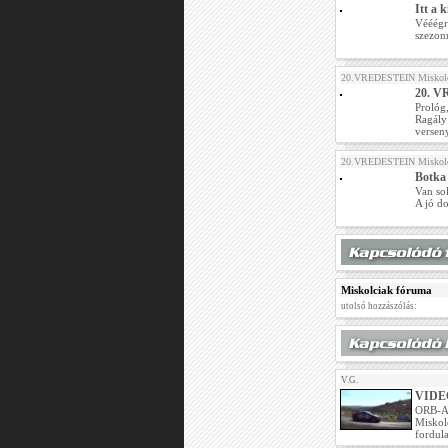
Itt a 
Vééégre
szezon
20.VREDESTEIN Miskolc
20. V
Prológ
Ragály!
verseny
20.VREDESTEIN Miskolc
Botka
Van sok
A jó do
Miskolciak fóruma
utolsó hozzászólás:
V.G.
VIDEÓ
ORB-
Miskol
fordula