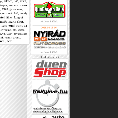
citroen
duen
,
,
,
,
nya
drift
,
,
,
evo
evo ix
ztergom
evo
fabia
,
,
,
ganxta zolee
x
gyerekek
,
,
herczig
hell
otel
itiner
,
,
king of
mafc
maxx shot
,
,
részletes infóink
mml
,
,
,
,
n4
 lancer
murva
2026.08.15-16.
rte
allyracing
,
,
,
s2000
,
taxi4
,
swift
toyota celica
omi
,
ventiv group
,
4tel
wrc
,
részletes infóink
k e d v e n c e i n k