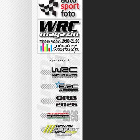
b a j n o k s á g o k :