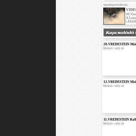
lepoldsportvideo.hu
VIDEÓ 
40.Vre
A Lepo
t.Ebből
20.VREDESTEIN Misk
Miskolc • rally ob
12.VREDESTEIN Misk
Miskolc • rally ob
11.VREDESTEIN Ral
Miskolc • rally ob