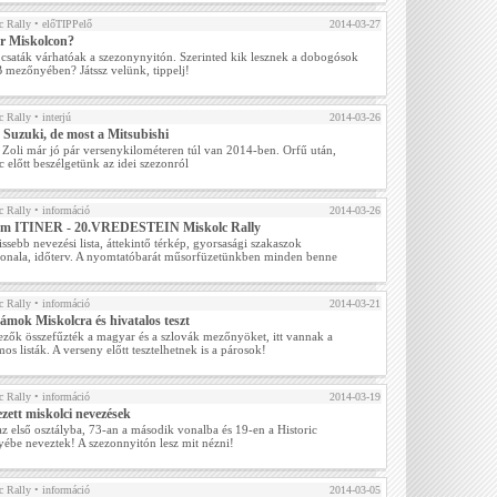
 Rally
• előTIPPelő
2014-03-27
er Miskolcon?
 csaták várhatóak a szezonynyitón. Szerinted kik lesznek a dobogósok
 mezőnyében? Játssz velünk, tippelj!
 Rally
• interjú
2014-03-26
 Suzuki, de most a Mitsubishi
 Zoli már jó pár versenykilométeren túl van 2014-ben. Orfű után,
 előtt beszélgetünk az idei szezonról
 Rally
• információ
2014-03-26
om ITINER - 20.VREDESTEIN Miskolc Rally
issebb nevezési lista, áttekintő térkép, gyorsasági szakaszok
nala, időterv. A nyomtatóbarát műsorfüzetünkben minden benne
 Rally
• információ
2014-03-21
ámok Miskolcra és hivatalos teszt
ezők összefűzték a magyar és a szlovák mezőnyöket, itt vannak a
mos listák. A verseny előtt tesztelhetnek is a párosok!
 Rally
• információ
2014-03-19
zett miskolci nevezések
z első osztályba, 73-an a második vonalba és 19-en a Historic
ébe neveztek! A szezonnyitón lesz mit nézni!
 Rally
• információ
2014-03-05