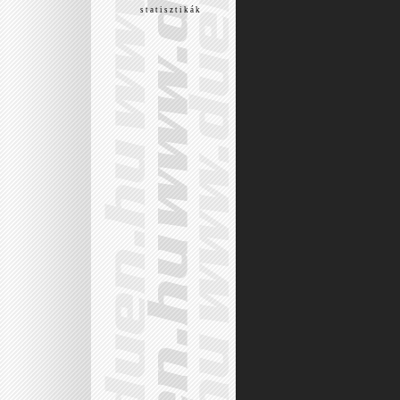
s t a t i s z t i k á k