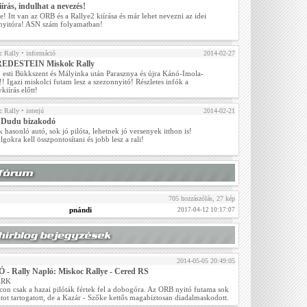
kiírás, indulhat a nevezés!
! Itt van az ORB és a Rallye2 kiírása és már lehet nevezni az idei
nyitóra! ASN szám folyamatban!
 Rally
• információ
2014-02-27
REDESTEIN Miskolc Rally
, esti Bükkszent és Mályinka után Parasznya és újra Kánó-Imola-
! Igazi miskolci futam lesz a szezonnyitó! Részletes infók a
kiírás előtt!
 Rally
• interjú
2014-02-21
 Dudu bizakodó
 hasonló autó, sok jó pilóta, lehetnek jó versenyek itthon is!
lgokra kell összpontosítani és jobb lesz a rali!
705 hozzászólás, 27 kép
pnándi
2017-04-12 10:17:07
2014-05-05 20:49:05
 - Rally Napló: Miskoc Rallye - Cered RS
ARK
con csak a hazai pilóták fértek fel a dobogóra. Az ORB nyitó futama sok
tot tartogatott, de a Kazár - Szőke kettős magabiztosan diadalmaskodott.