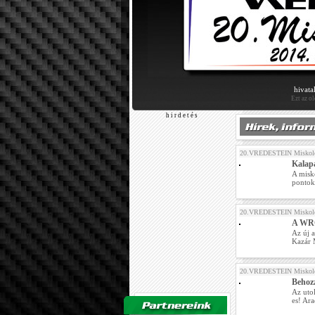
hivata
Ezt az o
h i r d e t é s
20.VREDESTEIN Miskolc
Kalapá
A misk
pontok
20.VREDESTEIN Miskolc
A WRC-
Az új a
Kazár M
20.VREDESTEIN Miskolc
Behoz
Az utol
es! Ar