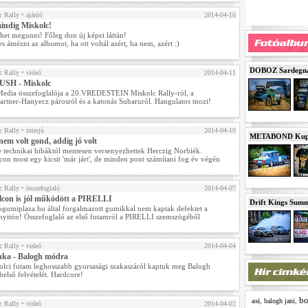
 Rally
• ajánló
2014-04-16
indig Miskolc!
het megunni! Főleg don új képei láttán!
 átnézni az albumot, ha ott voltál azért, ha nem, azért :)
DOBOZ Sardegna 
 Rally
• videó
2014-04-11
USH - Miskolc
edia összefoglalója a 20.VREDESTEIN Miskolc Rally-ról, a
rtner-Hanyecz párosról és a katonás Subaruról. Hangulatos mozi!
 Rally
• interjú
2014-04-10
METABOND Kupa 
em volt gond, addig jó volt
e technikai hibáktól mentesen versenyezhettek Herczig Norbiék.
on most egy kicsit 'már járt', de minden pont számítani fog év végén
 Rally
• összefoglaló
2014-04-07
lcon is jól működött a PIRELLI
Drift Kings Summe
ogumiplaza.hu által forgalmazott gumikkal nem kaptak defektet a
nyitón! Összefoglaló az első futamról a PIRELLI szemszögéből
 Rally
• videó
2014-04-04
nka - Balogh módra
olci futam leghosszabb gyorsasági szakaszáról kaptuk meg Balogh
belső felvételét. Hardcore!
bo
asi
,
,
balogh jani
 Rally
• videó
2014-04-02