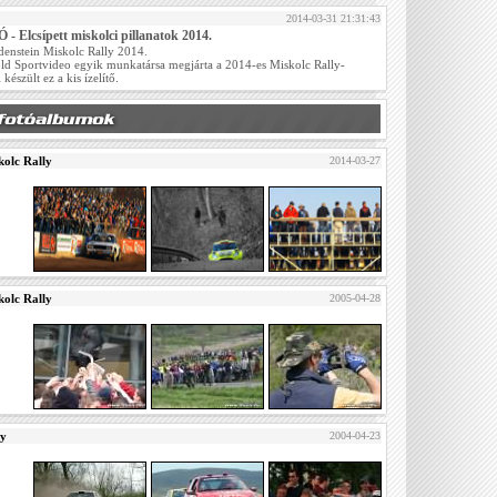
2014-03-31 21:31:43
- Elcsípett miskolci pillanatok 2014.
denstein Miskolc Rally 2014.
ld Sportvideo egyik munkatársa megjárta a 2014-es Miskolc Rally-
 készült ez a kis ízelítő.
olc Rally
2014-03-27
olc Rally
2005-04-28
ly
2004-04-23