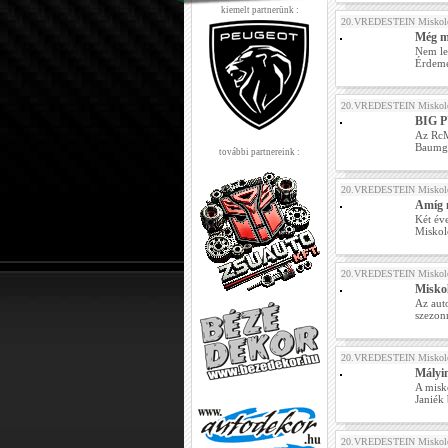
kiemelt partnerünk :
20.VREDESTEIN Miskolc
Még m
Nem le
Érdemes
20.VREDESTEIN Miskolc
BIG P
Az RcM
Baumga
további partnereink :
20.VREDESTEIN Miskolc
Amíg n
Két év
Miskolc
20.VREDESTEIN Miskolc
Misko
Az aut
szezon
20.VREDESTEIN Miskolc
Mályi
A misk
Janiék 
20.VREDESTEIN Miskolc