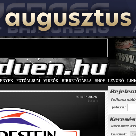
SENYEK
|
FOTÓALBUM
|
VIDEÓK
|
HIRDETŐTÁBLA
|
SHOP
|
LEVONÓ
|
LIN
2014.03.30-28.
Miskolc