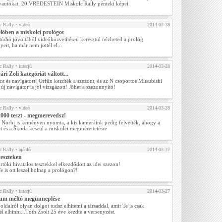
yautókat. 20.VREDESTEIN Miskolc Rally pénteki képei.
 Rally
• videó
2014-03-28
lőben a miskolci prológot
údió jóvoltából videóközvetítésen keresztül nézheted a prológ
eit, ha már nem jöttél el...
 Rally
• interjú
2014-03-28
ri Zoli kategóriát váltott...
zínt és navigátort! Orfűn kezdték a szezont, és az N csoportos Mitsubishi
z új navigátor is jól vizsgázott! Jöhet a szezonnyitó!
 Rally
• videó
2014-03-28
000 teszt - megmerevedsz!
és Norbi is keményen nyomta, a kis kameráink pedig felvették, ahogy a
t és a Škoda készül a miskolci megmérettetésre
 Rally
• ajánló
2014-03-27
teszteken
rtöki hivatalos tesztekkel elkezdődött az idei szezon!
 is ott leszel holnap a prológon?!
 Rally
• interjú
2014-03-27
eum méltó megünneplése
oldalról olyan dolgot tudsz elhitetni a társaddal, amit Te is csak
él elhinni...Tóth Zsolt 25 éve kezdte a versenyzést.