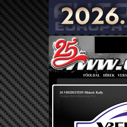
FŐOLDAL
|
HÍREK
|
VER
20.VREDESTEIN Miskolc Rally
Országos Rallye Bajnokság 2014