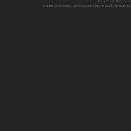
DuEn © 1999-2026 •
impres
A honlap eredeti tartalma, illetve oldalainak bármilyen alkotóeleme (szöveg, ké