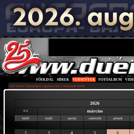
FŐOLDAL
|
HÍREK
|
VERSENYEK
|
FOTÓALBUM
|
VID
|
|
|
havi bontás
bajnokságok
egysoros lista
versenyinfo küldés
2026
<<
március
hétfő
kedd
szerda
csütörtök
péntek
2
3
4
5
6