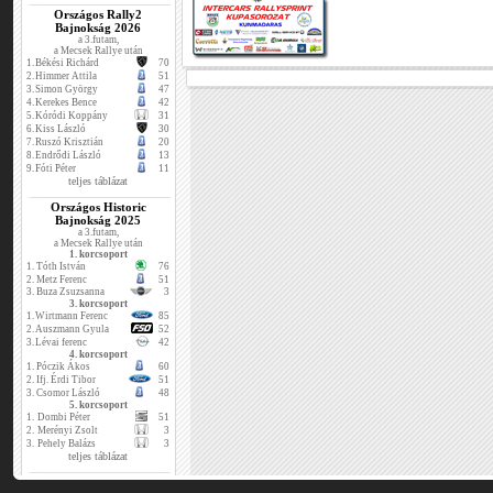
Országos Rally2
Bajnokság 2026
a 3.futam,
a Mecsek Rallye után
1.
Békési Richárd
70
2.
Himmer Attila
51
3.
Simon György
47
4.
Kerekes Bence
42
5.
Kóródi Koppány
31
6.
Kiss László
30
7.
Ruszó Krisztián
20
8.
Endrődi László
13
9.
Fóti Péter
11
teljes táblázat
Országos Historic
Bajnokság 2025
a 3.futam,
a Mecsek Rallye után
1. korcsoport
1.
Tóth István
76
2.
Metz Ferenc
51
3.
Buza Zsuzsanna
3
3. korcsoport
1.
Wirtmann Ferenc
85
2.
Auszmann Gyula
52
3.
Lévai ferenc
42
4. korcsoport
1.
Póczik Ákos
60
2.
Ifj. Érdi Tibor
51
3.
Csomor László
48
5. korcsoport
1.
Dombi Péter
51
2.
Merényi Zsolt
3
3.
Pehely Balázs
3
teljes táblázat