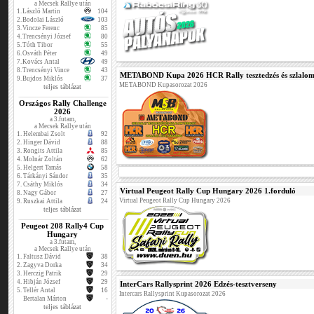
a Mecsek Rallye után
1.
László Martin
104
2.
Bodolai László
103
3.
Vincze Ferenc
85
4.
Trencsényi József
80
5.
Tóth Tibor
55
6.
Osváth Péter
49
7.
Kovács Antal
49
8.
Trencsényi Vince
43
METABOND Kupa 2026 HCR Rally tesztedzés és szlalom
9.
Bujdos Miklós
37
METABOND Kupasorozat 2026
teljes táblázat
Országos Rally Challenge
2026
a 3.futam,
a Mecsek Rallye után
1.
Helembai Zsolt
92
2.
Hinger Dávid
88
3.
Rongits Attila
85
4.
Molnár Zoltán
62
5.
Helgert Tamás
58
6.
Tárkányi Sándor
35
7.
Csáthy Miklós
34
Virtual Peugeot Rally Cup Hungary 2026 1.forduló
8.
Nagy Gábor
27
Virtual Peugeot Rally Cup Hungary 2026
9.
Ruszkai Attila
24
teljes táblázat
Peugeot 208 Rally4 Cup
Hungary
a 3.futam,
a Mecsek Rallye után
1.
Faltusz Dávid
38
2.
Zagyva Dorka
34
3.
Herczig Patrik
29
4.
Hibján József
29
InterCars Rallysprint 2026 Edzés-tesztverseny
5.
Tellér Antal
16
Intercars Rallysprint Kupasorozat 2026
Bertalan Márton
-
teljes táblázat