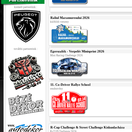
kiemelt partnerünk :
Raliul Maramuresului 2026
külföldi verseny
további partnereink :
Egerszalók - Verpelét Minisprint 2026
Mini Racing Challenge 2026
11. Co-Driver Rallye School
rendezvény
R-Cup Challenge & Street Challenge Kiskunlacháza
R-CUP Challenge 2026