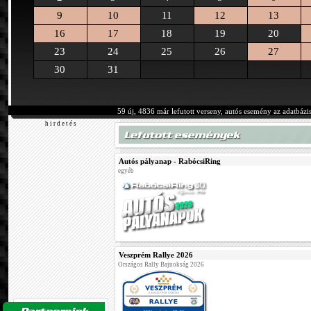
9
10
11
12
13
16
17
18
19
20
23
24
25
26
27
30
31
59 új, 4836 már lefutott verseny, autós esemény az adatbázi
h i r d e t é s
Autós pályanap - RabócsiRing
egyéb
Veszprém Rallye 2026
Országos Rally Bajnokság 2026