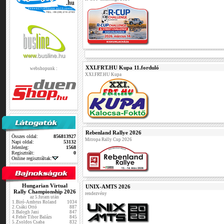
XXI.FRT.HU Kupa 11.forduló
webshopunk :
XXI.FRT.HU Kupa
Rebenland Rallye 2026
Összes oldal:
856813927
Mitropa Rally Cup 2026
Napi oldal:
53132
Jelenleg:
1568
Regisztrált:
0
Online regisztráltak:
Hungarian Virtual
UNIX-AMTS 2026
Rally Championship 2026
rendezvény
az 5.futam után
1.
Biró-Ambrus Roland
1034
2.
Csáki Ottó
887
3.
Balogh Jani
847
4.
Fehér Tibor Balázs
845
5.
Zsoldos Csaba
832