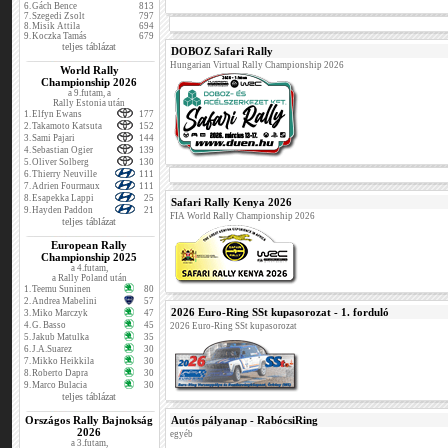
6.
Gách Bence
813
7.
Szegedi Zsolt
797
8.
Misik Attila
694
9.
Koczka Tamás
679
teljes táblázat
DOBOZ Safari Rally
Hungarian Virtual Rally Championship 2026
World Rally
Championship 2026
a 9.futam, a
Rally Estonia után
1.
Elfyn Ewans
177
2.
Takamoto Katsuta
152
3.
Sami Pajari
144
4.
Sebastian Ogier
139
5.
Oliver Solberg
130
6.
Thierry Neuville
111
7.
Adrien Fourmaux
111
8.
Esapekka Lappi
25
Safari Rally Kenya 2026
9.
Hayden Paddon
21
FIA World Rally Championship 2026
teljes táblázat
European Rally
Championship 2025
a 4.futam,
a Rally Poland után
1.
Teemu Suninen
80
2.
Andrea Mabelini
57
2026 Euro-Ring SSt kupasorozat - 1. forduló
3.
Miko Marczyk
47
4.
G. Basso
45
2026 Euro-Ring SSt kupasorozat
5.
Jakub Matulka
35
6.
J.A.Suarez
30
7.
Mikko Heikkila
30
8.
Roberto Dapra
30
9.
Marco Bulacia
30
teljes táblázat
Országos Rally Bajnokság
Autós pályanap - RabócsiRing
2026
egyéb
a 3.futam,