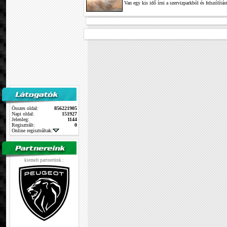
Van egy kis idő írni a szervizparkból és felszólítá
Összes oldal:
856221905
Napi oldal:
151927
Jelenleg:
1144
Regisztrált:
0
Online regisztráltak:
kiemelt partnerünk :