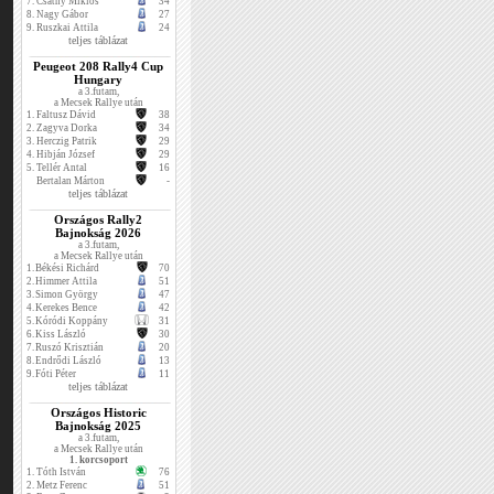
7.
Csáthy Miklós
34
8.
Nagy Gábor
27
9.
Ruszkai Attila
24
teljes táblázat
Peugeot 208 Rally4 Cup
Hungary
a 3.futam,
a Mecsek Rallye után
1.
Faltusz Dávid
38
2.
Zagyva Dorka
34
3.
Herczig Patrik
29
4.
Hibján József
29
5.
Tellér Antal
16
Bertalan Márton
-
teljes táblázat
Országos Rally2
Bajnokság 2026
a 3.futam,
a Mecsek Rallye után
1.
Békési Richárd
70
2.
Himmer Attila
51
3.
Simon György
47
4.
Kerekes Bence
42
5.
Kóródi Koppány
31
6.
Kiss László
30
7.
Ruszó Krisztián
20
8.
Endrődi László
13
9.
Fóti Péter
11
teljes táblázat
Országos Historic
Bajnokság 2025
a 3.futam,
a Mecsek Rallye után
1. korcsoport
1.
Tóth István
76
2.
Metz Ferenc
51