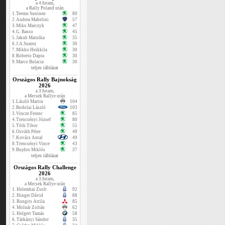
a 4.futam,
a Rally Poland után
1.
Teemu Suninen
80
2.
Andrea Mabelini
57
3.
Miko Marczyk
47
4.
G. Basso
45
5.
Jakub Matulka
35
6.
J.A.Suarez
30
7.
Mikko Heikkila
30
8.
Roberto Dapra
30
9.
Marco Bulacia
30
teljes táblázat
Országos Rally Bajnokság
2026
a 3.futam,
a Mecsek Rallye után
1.
László Martin
104
2.
Bodolai László
103
3.
Vincze Ferenc
85
4.
Trencsényi József
80
5.
Tóth Tibor
55
6.
Osváth Péter
49
7.
Kovács Antal
49
8.
Trencsényi Vince
43
9.
Bujdos Miklós
37
teljes táblázat
Országos Rally Challenge
2026
a 3.futam,
a Mecsek Rallye után
1.
Helembai Zsolt
92
2.
Hinger Dávid
88
3.
Rongits Attila
85
4.
Molnár Zoltán
62
5.
Helgert Tamás
58
6.
Tárkányi Sándor
35