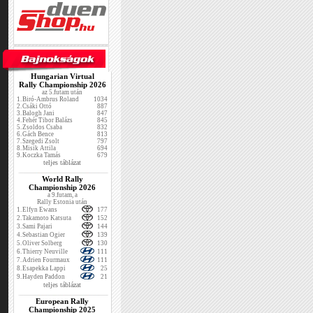
Hungarian Virtual
Rally Championship 2026
az 5.futam után
1.
Biró-Ambrus Roland
1034
2.
Csáki Ottó
887
3.
Balogh Jani
847
4.
Fehér Tibor Balázs
845
5.
Zsoldos Csaba
832
6.
Gách Bence
813
7.
Szegedi Zsolt
797
8.
Misik Attila
694
9.
Koczka Tamás
679
teljes táblázat
World Rally
Championship 2026
a 9.futam, a
Rally Estonia után
1.
Elfyn Ewans
177
2.
Takamoto Katsuta
152
3.
Sami Pajari
144
4.
Sebastian Ogier
139
5.
Oliver Solberg
130
6.
Thierry Neuville
111
7.
Adrien Fourmaux
111
8.
Esapekka Lappi
25
9.
Hayden Paddon
21
teljes táblázat
European Rally
Championship 2025