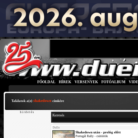
FŐOLDAL
|
HÍREK
|
VERSENYEK
|
FOTÓALBUM
|
VID
shakedown
Találatok a(z)
címkére
h i r d e t é s
Keresés
DuEn
Shakedown után - prológ előtt
Portugál Rally - csütörtök