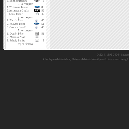
3.
Buza Zsuzsanna
3
3. korcsoport
1.
Wirtmann Ferenc
85
2.
Auszmann Gyula
52
3.
Lévai ferenc
42
4. korcsoport
1.
Póczik Ákos
60
2.
Ifj. Érdi Tibor
51
3.
Csomor László
48
5. korcsoport
1.
Dombi Péter
51
2.
Merényi Zsolt
3
3.
Pehely Balázs
3
teljes táblázat
DuEn © 1999-2026 •
impres
A honlap eredeti tartalma, illetve oldalainak bármilyen alkotóeleme (szöveg, ké