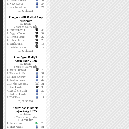
7.
Csáthy Miklós
34
8.
Nagy Gábor
27
9.
Ruszkai Attila
24
teljes táblázat
Peugeot 208 Rally4 Cup
Hungary
a 3.futam,
a Mecsek Rallye után
1.
Faltusz Dávid
38
2.
Zagyva Dorka
34
3.
Herczig Patrik
29
4.
Hibján József
29
5.
Tellér Antal
16
Bertalan Márton
-
teljes táblázat
Országos Rally2
Bajnokság 2026
a 3.futam,
a Mecsek Rallye után
1.
Békési Richárd
70
2.
Himmer Attila
51
3.
Simon György
47
4.
Kerekes Bence
42
5.
Kóródi Koppány
31
6.
Kiss László
30
7.
Ruszó Krisztián
20
8.
Endrődi László
13
9.
Fóti Péter
11
teljes táblázat
Országos Historic
Bajnokság 2025
a 3.futam,
a Mecsek Rallye után
1. korcsoport
1.
Tóth István
76
2.
Metz Ferenc
51