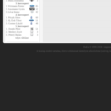
3.
Buza Zsuzsanna
3
3. korcsoport
1.
Wirtmann Ferenc
85
2.
Auszmann Gyula
52
3.
Lévai ferenc
42
4. korcsoport
1.
Póczik Ákos
60
2.
Ifj. Érdi Tibor
51
3.
Csomor László
48
5. korcsoport
1.
Dombi Péter
51
2.
Merényi Zsolt
3
3.
Pehely Balázs
3
teljes táblázat
DuEn © 1999-2026 •
impres
A honlap eredeti tartalma, illetve oldalainak bármilyen alkotóeleme (szöveg, ké