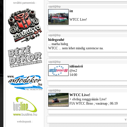
további partnereink :
szpid@dsp
itt
WTCC Live!
szpid@dsp
hidegzuhé
... marha hideg
WTCC ... nem lehet mindig szerencse na.
szpid@dsp
időmérő
@es2
14:00
szpid@dsp
WTCC Live!
+ elvileg ronggyáázás Live!
FIA WTCC Brno ; vasárnap ; 06.19
v
webshopunk :