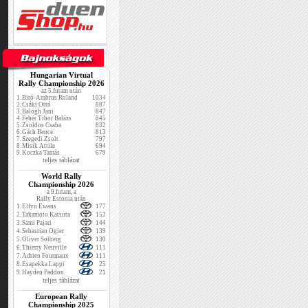
Hungarian Virtual
Rally Championship 2026
az 5.futam után
1.
Biró-Ambrus Roland
1034
2.
Csáki Ottó
887
3.
Balogh Jani
847
4.
Fehér Tibor Balázs
845
5.
Zsoldos Csaba
832
6.
Gách Bence
813
7.
Szegedi Zsolt
797
8.
Misik Attila
694
9.
Koczka Tamás
679
teljes táblázat
World Rally
Championship 2026
a 9.futam, a
Rally Estonia után
1.
Elfyn Ewans
177
2.
Takamoto Katsuta
152
3.
Sami Pajari
144
4.
Sebastian Ogier
139
5.
Oliver Solberg
130
6.
Thierry Neuville
111
7.
Adrien Fourmaux
111
8.
Esapekka Lappi
25
9.
Hayden Paddon
21
teljes táblázat
European Rally
Championship 2025