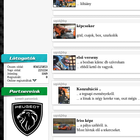
... lóhiány
szpid@dsp
képcsokor
grid, csajok, box, szurkolók
szpid@dsp
első verseny
... a boxban kilenc db szívroham
Összes oldal:
856525853
... ebből kettő én vagyok.
Napi oldal:
221224
Jelenleg:
1169
Regisztrált:
0
Online regisztráltak:
szpid@dsp
Konzultáció ..
.. a tegnapi eseményekről.
... a lónak is négy kereke van, oszt mégis ..
kiemelt partnerünk :
szpid@dsp
friss képz
... a pálya széléről. is.
Most hívtuk elő a tekercseket.