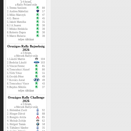
a 4.futam,
a Rally Poland után
1.
Teemu Suninen
80
2.
Andrea Mabelini
57
3.
Miko Marczyk
47
4.
G. Basso
45
5.
Jakub Matulka
35
6.
J.A.Suarez
30
7.
Mikko Heikkila
30
8.
Roberto Dapra
30
9.
Marco Bulacia
30
teljes táblázat
Országos Rally Bajnokság
2026
a 3.futam,
a Mecsek Rallye után
1.
László Martin
104
2.
Bodolai László
103
3.
Vincze Ferenc
85
4.
Trencsényi József
80
5.
Tóth Tibor
55
6.
Osváth Péter
49
7.
Kovács Antal
49
8.
Trencsényi Vince
43
9.
Bujdos Miklós
37
teljes táblázat
Országos Rally Challenge
2026
a 3.futam,
a Mecsek Rallye után
1.
Helembai Zsolt
92
2.
Hinger Dávid
88
3.
Rongits Attila
85
4.
Molnár Zoltán
62
5.
Helgert Tamás
58
6.
Tárkányi Sándor
35