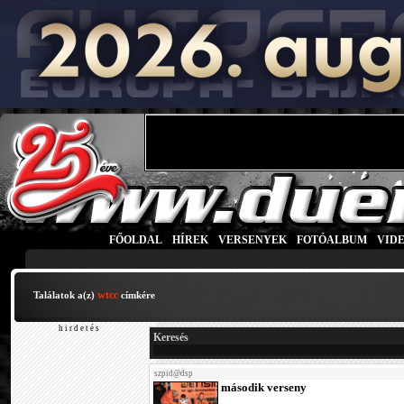
FŐOLDAL
|
HÍREK
|
VERSENYEK
|
FOTÓALBUM
|
VID
wtcc
Találatok a(z)
címkére
h i r d e t é s
Keresés
szpid@dsp
második verseny