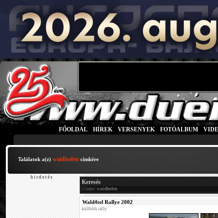
FŐOLDAL
|
HÍREK
|
VERSENYEK
|
FOTÓALBUM
|
VID
waidhofen
Találatok a(z)
címkére
h i r d e t é s
Keresés
Címke:
waidhofen
Wald4tel Rallye 2002
külföldi rally