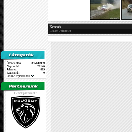
Keresés
Címke:
waidhofen
Összes oldal:
856630939
Napi oldal:
76126
Jelenleg:
889
Regisztrált:
0
Online regisztráltak:
kiemelt partnerünk :