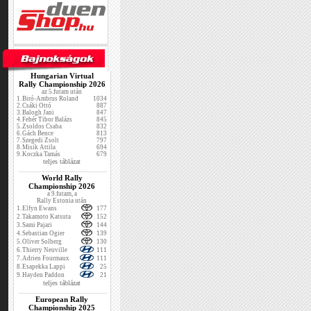
Hungarian Virtual
Rally Championship 2026
az 5.futam után
1.
Biró-Ambrus Roland
1034
2.
Csáki Ottó
887
3.
Balogh Jani
847
4.
Fehér Tibor Balázs
845
5.
Zsoldos Csaba
832
6.
Gách Bence
813
7.
Szegedi Zsolt
797
8.
Misik Attila
694
9.
Koczka Tamás
679
teljes táblázat
World Rally
Championship 2026
a 9.futam, a
Rally Estonia után
1.
Elfyn Ewans
177
2.
Takamoto Katsuta
152
3.
Sami Pajari
144
4.
Sebastian Ogier
139
5.
Oliver Solberg
130
6.
Thierry Neuville
111
7.
Adrien Fourmaux
111
8.
Esapekka Lappi
25
9.
Hayden Paddon
21
teljes táblázat
European Rally
Championship 2025