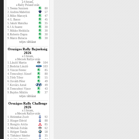
a 4.futam,
a Rally Poland után
1.
Teemu Suninen
80
2.
Andrea Mabelini
57
3.
Miko Marczyk
47
4.
G. Basso
45
5.
Jakub Matulka
35
6.
J.A.Suarez
30
7.
Mikko Heikkila
30
8.
Roberto Dapra
30
9.
Marco Bulacia
30
teljes táblázat
Országos Rally Bajnokság
2026
a 3.futam,
a Mecsek Rallye után
1.
László Martin
104
2.
Bodolai László
103
3.
Vincze Ferenc
85
4.
Trencsényi József
80
5.
Tóth Tibor
55
6.
Osváth Péter
49
7.
Kovács Antal
49
8.
Trencsényi Vince
43
9.
Bujdos Miklós
37
teljes táblázat
Országos Rally Challenge
2026
a 3.futam,
a Mecsek Rallye után
1.
Helembai Zsolt
92
2.
Hinger Dávid
88
3.
Rongits Attila
85
4.
Molnár Zoltán
62
5.
Helgert Tamás
58
6.
Tárkányi Sándor
35