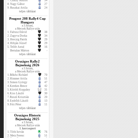
7.
Csáthy Miklós
34
8.
Nagy Gábor
27
9.
Ruszkai Attila
24
teljes táblázat
Peugeot 208 Rally4 Cup
Hungary
a 3.futam,
a Mecsek Rallye után
1.
Faltusz Dávid
38
2.
Zagyva Dorka
34
3.
Herczig Patrik
29
4.
Hibján József
29
5.
Tellér Antal
16
Bertalan Márton
-
teljes táblázat
Országos Rally2
Bajnokság 2026
a 3.futam,
a Mecsek Rallye után
1.
Békési Richárd
70
2.
Himmer Attila
51
3.
Simon György
47
4.
Kerekes Bence
42
5.
Kóródi Koppány
31
6.
Kiss László
30
7.
Ruszó Krisztián
20
8.
Endrődi László
13
9.
Fóti Péter
11
teljes táblázat
Országos Historic
Bajnokság 2025
a 3.futam,
a Mecsek Rallye után
1. korcsoport
1.
Tóth István
76
2.
Metz Ferenc
51