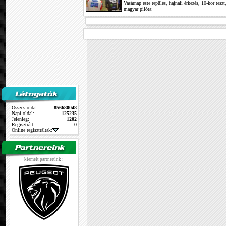
Vasárnap este repülés, hajnali érkezés, 10-kor tesz
magyar pilóta:
Összes oldal:
856680048
Napi oldal:
125235
Jelenleg:
1202
Regisztrált:
0
Online regisztráltak:
kiemelt partnerünk :