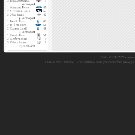
3.
Buza Zsuzsanna
3
3. korcsoport
1.
Wirtmann Ferenc
85
2.
Auszmann Gyula
52
3.
Lévai ferenc
42
4. korcsoport
1.
Póczik Ákos
60
2.
Ifj. Érdi Tibor
51
3.
Csomor László
48
5. korcsoport
1.
Dombi Péter
51
2.
Merényi Zsolt
3
3.
Pehely Balázs
3
teljes táblázat
DuEn © 1999-2026 •
impres
A honlap eredeti tartalma, illetve oldalainak bármilyen alkotóeleme (szöveg, ké