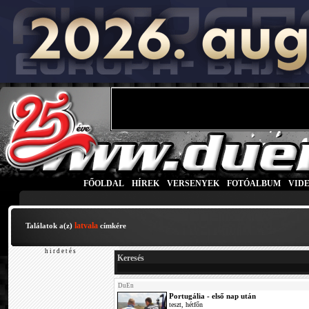
FŐOLDAL
|
HÍREK
|
VERSENYEK
|
FOTÓALBUM
|
VID
latvala
Találatok a(z)
címkére
h i r d e t é s
Keresés
DuEn
Portugália - első nap után
teszt, hétfőn