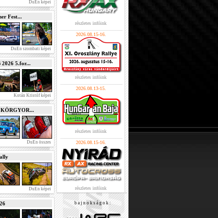
DuEn képei
r Fest...
részletes infóink
2026.08.15-16.
DuEn szombati képei
026 5.for...
részletes infóink
2026.08.13-15.
Kotán Kristóf képei
e KÖRGYOR...
részletes infóink
DuEn összes
2026.08.15-16.
lly
részletes infóink
DuEn képei
026
b a j n o k s á g o k :