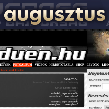
SENYEK
|
FOTÓALBUM
|
VIDEÓK
|
HIRDETŐTÁBLA
|
SHOP
|
LEVONÓ
|
LIN
|
tt képek
képek feltöltése
2026-07-04.
Autocross Offroad Arena Nová Paka, Csehország
Kotán Kristóf képei
szombat
emberkék, depo, atmoszféra
versenyben /1
•
versenyben /1
vasárnap
emberkék, depo, atmoszféra
versenyben /1
•
versenyben /2