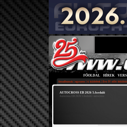
FŐOLDAL
|
HÍREK
|
VER
|
|
|
fotoalbumok
egysoros
ti küldtétek
Evo IV előtt feltöltö
AUTOCROSS EB 2026 5.forduló
Autocross EB 2026 5.forduló
• autocross