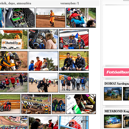
rkék, depo, atmoszféra
versenyben /1
DOBOZ Sardegna 
METABOND Kupa 