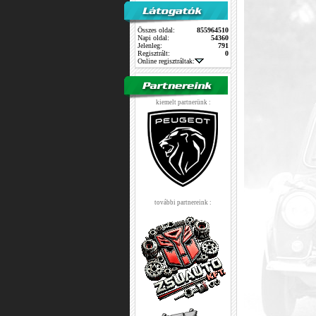
Összes oldal:
855964510
Napi oldal:
54360
Jelenleg:
791
Regisztrált:
0
Online regisztráltak:
kiemelt partnerünk :
további partnereink :