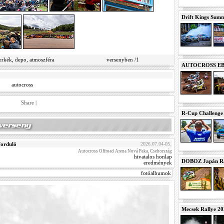
Drift Kings Summe
rkék, depo, atmoszféra
versenyben /1
AUTOCROSS EB 2
autocross
Share
|
R-Cup Challeng
forduló
2026.07.04-05.
Autocross Offroad Arena Nová Paka, Csehország
hivatalos honlap
DOBOZ Japán Ra
eredmények
fotóalbumok
Mecsek Rallye 2