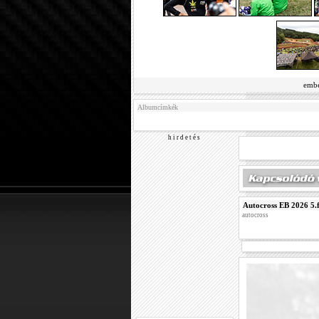
embe
Albumcímkék
h i r d e t é s
Autocross EB 2026 5.
autocross