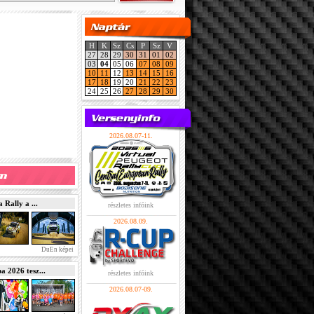
H
K
Sz
Cs
P
Sz
V
27
28
29
30
31
01
02
03
04
05
06
07
08
09
10
11
12
13
14
15
16
17
18
19
20
21
22
23
24
25
26
27
28
29
30
2026.08.07-11.
Rally a ...
részletes infóink
2026.08.09.
DuEn képei
2026 tesz...
részletes infóink
2026.08.07-09.