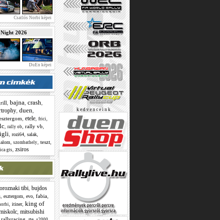
Csatlós Norbi képei
ight 2026
DuEn képei
bajna
crash
rill
,
,
,
duen
rtrophy
k e d v e n c e i n k
,
,
etele
esztergom
,
,
,
frici
lc
,
,
rally vb
,
rally ob
igli
,
,
,
rozi64
salak
,
,
teszt
,
lalom
szombathely
zsiros
,
ica gts
oroznaki tibi
bujdos
,
n
,
,
,
fabia
,
esztergom
evo
king of
,
,
itiner
norbi
miskolc
mitsubishi
,
,
rallyracing
,
,
,
rte
s2000