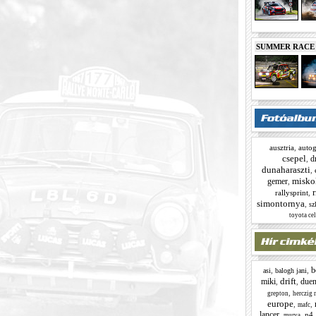
SUMMER RACE N
ausztria
,
autog
csepel
d
,
dunaharaszti
,
misko
gemer
,
r
rallysprint
,
simontornya
,
sz
toyota cel
b
,
,
asi
balogh jani
drift
miki
due
,
,
,
grepton
herczig 
europe
,
,
mafc
lancer
,
,
n4
murva