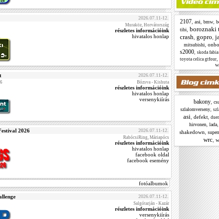
2026.07.11-12.
2107
,
asi
,
,
bmw
b
Muraköz, Horvátország
boroznaki t
,
tibi
részletes információink
hivatalos honlap
crash
gopro
j
,
,
,
onbo
mitsubishi
s2000
,
skoda fabia
toyota celica gtfour
w
t
2026.07.11-12.
26
Bózsva - Kishuta
részletes információink
hivatalos honlap
versenykiírás
bakony
,
cs
,
szlalomverseny
sz
asi
,
defekt
,
due
,
hirvonen
lada
estival 2026
2026.07.11-12.
shakedown
,
superr
RabócsiRing, Máriapócs
wrc
,
w
részletes információink
hivatalos honlap
facebook oldal
facebook esemény
fotóalbumok
llenge
2026.07.11-12.
Salgótarján - Kazár
részletes információink
versenykiírás