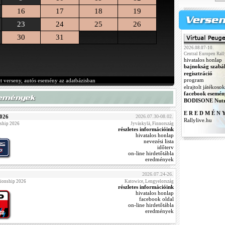
16
17
18
19
23
24
25
26
30
31
2026.08.07-10.
Central Europen Rall
hivatalos honlap
bajnokság szabá
regisztráció
program
tt verseny, autós esemény az adatbázisban
elrajtolt játékosok
facebook esemén
BODISONE Nutr
E R E D M É N 
2026
2026.07.30-08.02.
Rallylive.hu
ship 2026
Jyväskylä, Finnország
részletes információink
hivatalos honlap
nevezési lista
időterv
on-line hirdetőtábla
eredmények
2026.07.24-26.
ionship 2026
Katowice, Lengyelország
részletes információink
hivatalos honlap
facebook oldal
on-line hirdetőtábla
eredmények