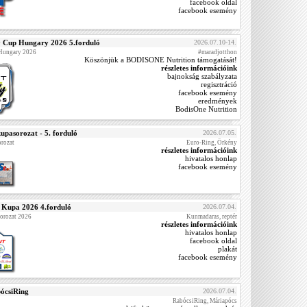
facebook oldal
facebook esemény
y Cup Hungary 2026 5.forduló
2026.07.10-14.
 Hungary 2026
#maradjotthon
Köszönjük a BODISONE Nutrition támogatását!
részletes információink
bajnokság szabályzata
regisztráció
facebook esemény
eredmények
BodisOne Nutrition
upasorozat - 5. forduló
2026.07.05.
rozat
Euro-Ring, Örkény
részletes információink
hivatalos honlap
facebook esemény
t Kupa 2026 4.forduló
2026.07.04.
sorozat 2026
Kunmadaras, reptér
részletes információink
hivatalos honlap
facebook oldal
plakát
facebook esemény
ócsiRing
2026.07.04.
RabócsiRing, Máriapócs