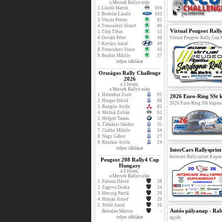
a Mecsek Rallye után
1.
László Martin
104
2.
Bodolai László
103
3.
Vincze Ferenc
85
4.
Trencsényi József
80
Virtual Peugeot Rall
5.
Tóth Tibor
55
6.
Osváth Péter
49
Virtual Peugeot Rally Cup
7.
Kovács Antal
49
8.
Trencsényi Vince
43
9.
Bujdos Miklós
37
teljes táblázat
Országos Rally Challenge
2026
a 3.futam,
a Mecsek Rallye után
1.
Helembai Zsolt
92
2026 Euro-Ring SSt k
2.
Hinger Dávid
88
2026 Euro-Ring SSt kupaso
3.
Rongits Attila
85
4.
Molnár Zoltán
62
5.
Helgert Tamás
58
6.
Tárkányi Sándor
35
7.
Csáthy Miklós
34
8.
Nagy Gábor
27
9.
Ruszkai Attila
24
teljes táblázat
InterCars Rallysprin
Intercars Rallysprint Kupa
Peugeot 208 Rally4 Cup
Hungary
a 3.futam,
a Mecsek Rallye után
1.
Faltusz Dávid
38
2.
Zagyva Dorka
34
3.
Herczig Patrik
29
4.
Hibján József
29
5.
Tellér Antal
16
Autós pályanap - Rab
Bertalan Márton
-
teljes táblázat
egyéb