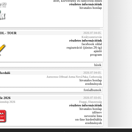
drift, körverseny és rallycross edzés
részletes információink
hivatalos honlap
OOL - TOUR
2026.07.04-05.
Királyszentistván
részletes információink
facebook oldal
regisztráció (június 26-ig)
ajánló
program
hírek
forduló
2026.07.04-05.
Autocross Offroad Arena Nová Paka, Csehország
hivatalos honlap
eredmények
fotóalbumok
le 2026
2026.07.03-05.
ionship 2026
Fiuggi, Olaszország
részletes információink
hivatalos honlap
időterv
nevezési lista
on-line hirdetőtábla
eredmények