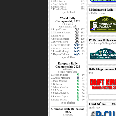
6.
Gách Bence
813
7.
Szegedi Zsolt
797
8.
Misik Attila
694
9.
Koczka Tamás
679
5.Medimurski Rally
teljes táblázat
külföldi verseny
World Rally
Championship 2026
a 9.futam, a
Rally Estonia után
1.
Elfyn Ewans
177
2.
Takamoto Katsuta
152
3.
Sami Pajari
144
4.
Sebastian Ogier
139
IV. Bózsva Rallysprin
5.
Oliver Solberg
130
Mini Racing Challenge 20
6.
Thierry Neuville
111
7.
Adrien Fourmaux
111
8.
Esapekka Lappi
25
9.
Hayden Paddon
21
teljes táblázat
European Rally
Championship 2025
Drift Kings Summer F
a 4.futam,
a Rally Poland után
drift
1.
Teemu Suninen
80
2.
Andrea Mabelini
57
3.
Miko Marczyk
47
4.
G. Basso
45
5.
Jakub Matulka
35
6.
J.A.Suarez
30
7.
Mikko Heikkila
30
8.
Roberto Dapra
30
9.
Marco Bulacia
30
teljes táblázat
I. SALGÓ R-CUP Cha
amatőr rally
Országos Rally Bajnokság
2026
a 3.futam,