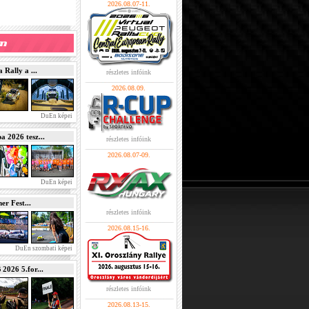
2026.08.07-11.
Rally a ...
részletes infóink
2026.08.09.
DuEn képei
2026 tesz...
részletes infóink
2026.08.07-09.
DuEn képei
r Fest...
részletes infóink
2026.08.15-16.
DuEn szombati képei
026 5.for...
részletes infóink
2026.08.13-15.