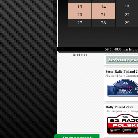
13
14
15
20
21
22
27
28
29
59 új, 4836 már lefuto
h i r d e t é s
Secto Rally Finland 
FIA World Rally Champion
Rally Poland 2026
FIA European Rally Champ