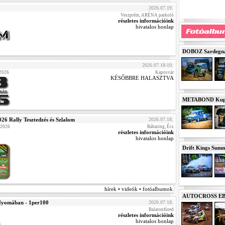
2026.07.19.
Veszprém, ARÉNA parkoló
részletes információink
hivatalos honlap
DOBOZ Sardegna 
2026.07.18-19.
 2026
Kaposvár
KÉSŐBBRE HALASZTVA
METABOND Kupa 
Rally Tesztedzés és Szlalom
2026.07.18.
2026
Rábaring, Écs
részletes információink
hivatalos honlap
Drift Kings Summe
hírek • videók • fotóalbumok
AUTOCROSS EB 2
yomában - 1per100
2026.07.18.
Balatonfüred
részletes információink
hivatalos honlap