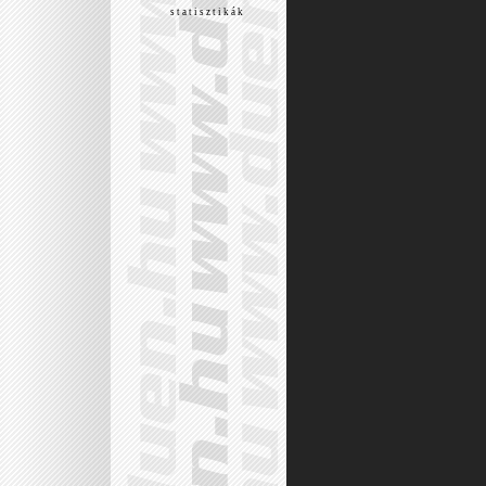
s t a t i s z t i k á k