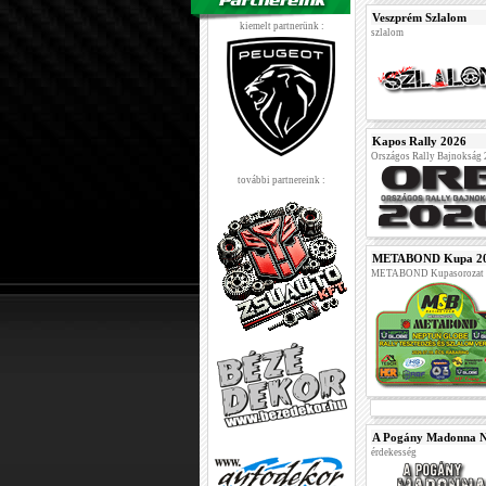
Veszprém Szlalom
kiemelt partnerünk :
szlalom
Kapos Rally 2026
Országos Rally Bajnokság
további partnereink :
METABOND Kupa 2026 
METABOND Kupasorozat 
A Pogány Madonna N
érdekesség