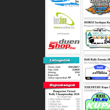
DOBOZ Sardegna Ra
Hungarian Virtual Rally 
webshopunk :
Delfi Rally Estonia 2
FIA World Rally Champion
Összes oldal:
856528657
Napi oldal:
224028
Jelenleg:
1314
Regisztrált:
0
Online regisztráltak:
XXII.FRT.HU Kupa 5
XXII.FRT.HU Kupa
Hungarian Virtual
Rally Championship 2026
az 5.futam után
1.
Biró-Ambrus Roland
1034
2.
Csáki Ottó
887
3.
Balogh Jani
847
4.
Fehér Tibor Balázs
845
5.
Zsoldos Csaba
832