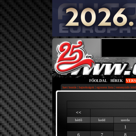
FŐOLDAL
|
HÍREK
|
VER
|
|
|
havi bontás
bajnokságok
egysoros lista
versenyinfo küld
<<
hétfő
kedd
szerda
1
6
7
8