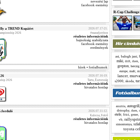
nevezési lap
facebook esemény
R-Cup Challeng
lly a TREND Kupáért
2026.07.17-21.
Championship 2026
#maradjotthon
részletes információink
bajnokság szabályzata
facebook esemény
eredmények
asi
,
balogh jani
,
miki
,
,
,
drift
duen
grepton
,
herczig
hírek • fotóalbumok
,
,
europe
mafc
m
lancer
murv
026
2026.07.16-19.
,
ship 2026
Tartu, Észtország
tur
s2000
,
skoda
,
részletes információink
hivatalos honlap
autogrill
,
ausztria
drtrophy
,
,
.forduló
2026.07.11-12.
duen
etele
,
frici
,
,
gemer
Kalocsa, Foktő
részletes információink
rallyspri
vb
,
hivatalos honlap
szla
,
simontornya
toyota cel