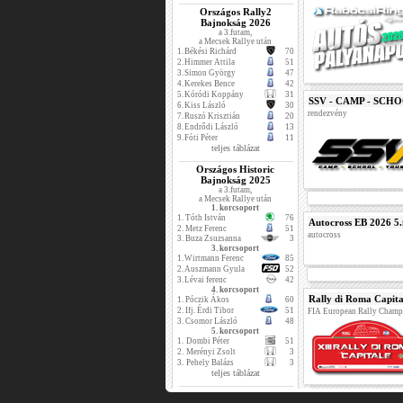
Országos Rally2
Bajnokság 2026
a 3.futam,
a Mecsek Rallye után
1.
Békési Richárd
70
2.
Himmer Attila
51
3.
Simon György
47
4.
Kerekes Bence
42
5.
Kóródi Koppány
31
SSV - CAMP - SCH
6.
Kiss László
30
rendezvény
7.
Ruszó Krisztián
20
8.
Endrődi László
13
9.
Fóti Péter
11
teljes táblázat
Országos Historic
Bajnokság 2025
a 3.futam,
a Mecsek Rallye után
1. korcsoport
1.
Tóth István
76
Autocross EB 2026 5.
2.
Metz Ferenc
51
autocross
3.
Buza Zsuzsanna
3
3. korcsoport
1.
Wirtmann Ferenc
85
2.
Auszmann Gyula
52
3.
Lévai ferenc
42
4. korcsoport
Rally di Roma Capita
1.
Póczik Ákos
60
2.
Ifj. Érdi Tibor
51
FIA European Rally Champ
3.
Csomor László
48
5. korcsoport
1.
Dombi Péter
51
2.
Merényi Zsolt
3
3.
Pehely Balázs
3
teljes táblázat