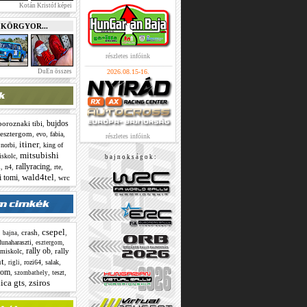
Kotán Kristóf képei
e KÖRGYOR...
részletes infóink
DuEn összes
2026.08.15-16.
bujdos
boroznaki tibi
,
esztergom
,
,
,
evo
fabia
részletes infóink
itiner
,
,
 norbi
king of
mitsubishi
,
iskolc
b a j n o k s á g o k :
a
rallyracing
,
,
,
,
n4
rte
wald4tel
i tomi
,
,
wrc
csepel
,
,
crash
,
,
bajna
,
,
dunaharaszti
esztergom
rally ob
,
,
rally
miskolc
nt
,
,
,
,
rozi64
salak
rigli
lom
,
,
,
teszt
szombathely
ica gts
zsiros
,