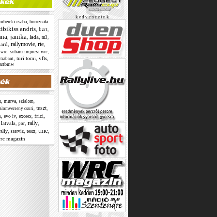
k e d v e n c e i n k
,
orbereki csaba
boroznaki
ibikiss andris
,
bzrt
,
ana
janika
,
,
lada
,
,
m3
rallymovie
rte
ard
,
,
,
,
,
subaru impreza wrc
 wrc
,
,
turi tomi
,
vfts
,
trabant
artbmw
,
,
,
u
murva
szlalom
teszt
,
,
lalomverseny csuri
,
,
,
frici
,
evo iv
exceex
n
rally
,
latvala
,
,
,
por
tme
,
,
,
,
ally
teszt
szerviz
rc magazin