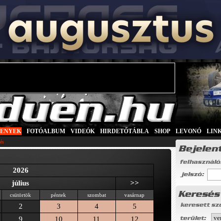
SENYEK
|
FOTÓALBUM
|
VIDEÓK
|
HIRDETŐTÁBLA
|
SHOP
|
LEVONÓ
|
LIN
és
2026
július
>>
csütörtök
péntek
szombat
vasárnap
2
3
4
5
9
10
11
12