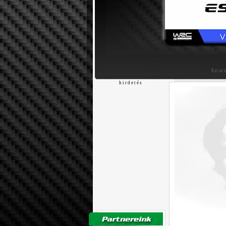
Ezt az 
h i r d e t é s