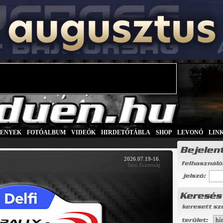
SENYEK
|
FOTÓALBUM
|
VIDEÓK
|
HIRDETŐTÁBLA
|
SHOP
|
LEVONÓ
|
LIN
2026.07.19-16.
Tartu, Észtország