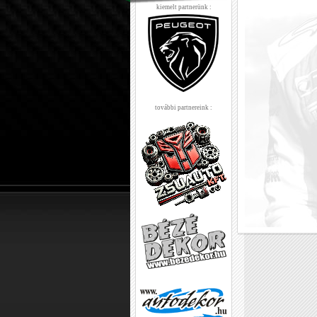
kiemelt partnerünk :
további partnereink :