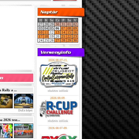
H
K
Sz
Cs
P
Sz
V
27
28
29
30
31
01
02
03
04
05
06
07
08
09
10
11
12
13
14
15
16
17
18
19
20
21
22
23
24
25
26
27
28
29
30
2026.08.07-11.
Rally a ...
részletes infóink
2026.08.09.
DuEn képei
2026 tesz...
részletes infóink
2026.08.07-09.