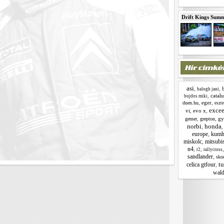
Drift Kings Summe
asi
,
,
balogh jani
,
catal
bujdos miki
,
eger
,
duen.hu
eszt
exce
vi
,
evo x
,
,
,
gy
gemer
grepton
norbi
honda
,
europe
kumh
,
miskolc
mitsubis
,
n4
,
,
r2
rallycross
sandlander
,
sko
tu
celica gtfour
,
wald