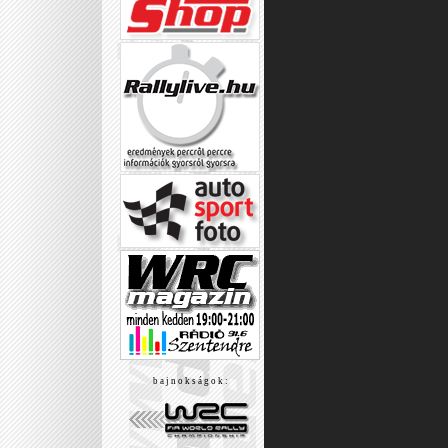
b a j n o k s á g o k :