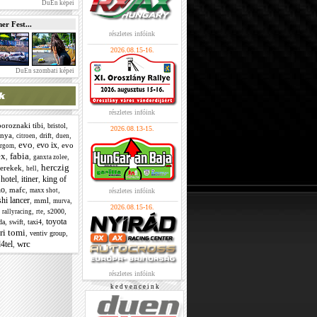
DuEn képei
r Fest...
részletes infóink
2026.08.15-16.
DuEn szombati képei
részletes infóink
boroznaki tibi
,
,
bristol
2026.08.13-15.
unya
,
,
,
,
drift
citroen
duen
evo
evo ix
,
,
,
evo
ergom
ex
fabia
,
,
,
ganxta zolee
herczig
erekek
,
,
hell
hotel
itiner
king of
,
,
,
o
,
mafc
,
,
maxx shot
részletes infóink
hi lancer
,
mml
,
,
murva
2026.08.15-16.
,
,
,
,
s2000
rallyracing
rte
toyota
,
,
,
da
swift
taxi4
ri tomi
,
,
ventiv group
wrc
4tel
,
részletes infóink
k e d v e n c e i n k