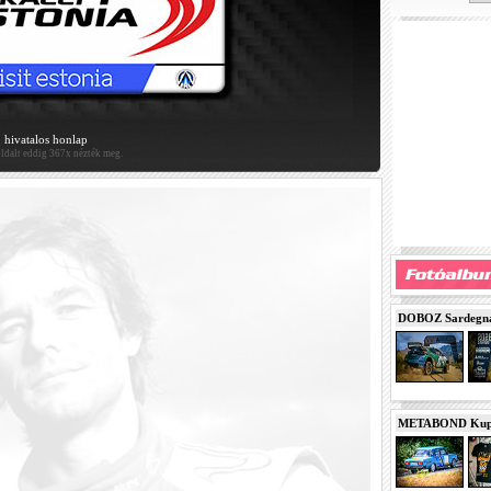
hivatalos honlap
oldalt eddig 367x nézték meg.
DOBOZ Sardegna 
METABOND Kupa 