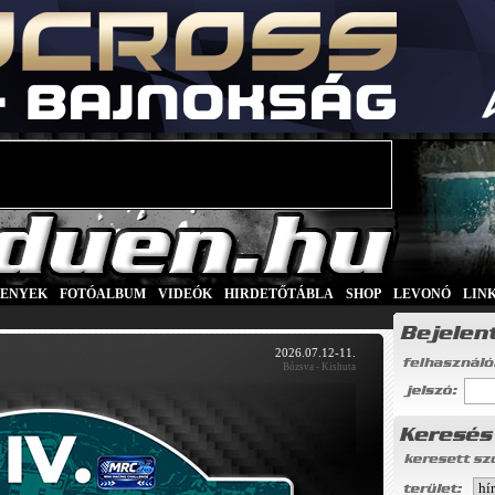
SENYEK
|
FOTÓALBUM
|
VIDEÓK
|
HIRDETŐTÁBLA
|
SHOP
|
LEVONÓ
|
LIN
2026.07.12-11.
Bózsva - Kishuta