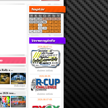
H
K
Sz
Cs
P
Sz
V
27
28
29
30
31
01
02
03
04
05
06
07
08
09
10
11
12
13
14
15
16
17
18
19
20
21
22
23
24
25
26
27
28
29
30
2026.08.07-11.
Rally a ...
részletes infóink
2026.08.09.
DuEn képei
2026 tesz...
részletes infóink
2026.08.07-09.