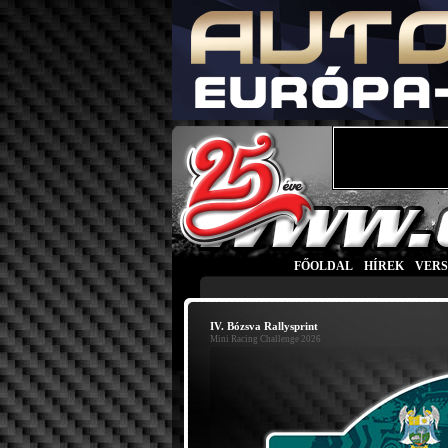
FŐOLDAL
|
HÍREK
|
VER
IV. Bózsva Rallysprint
Mini Racing Challenge 2026