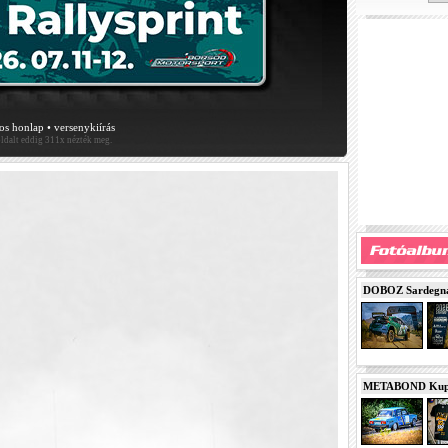
los honlap
•
versenykiírás
oldalt eddig 311x nézték meg.
DOBOZ Sardegna 
METABOND Kupa 