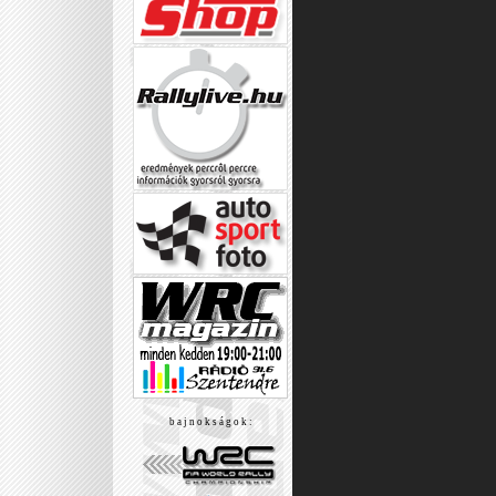
b a j n o k s á g o k :