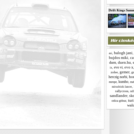
Drift Kings Summe
balogh jani
,
asi
bujdos miki
ca
,
duen.hu
duen
,
,
evo x
evo vi
,
,
ix
gemer
zolee
,
,
g
ho
herczig norbi
,
kumho
,
,
europe
maf
,
mitsubishi lancer
rallycross
,
ral
sandlander
sk
,
tur
,
celica gtfour
wald