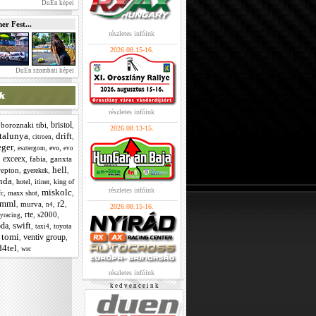
DuEn képei
r Fest...
részletes infóink
2026.08.15-16.
DuEn szombati képei
részletes infóink
bristol
,
boroznaki tibi
,
,
2026.08.13-15.
talunya
drift
,
,
,
citroen
eger
,
,
,
evo
esztergom
evo
exceex
,
,
fabia
,
ganxta
hell
repton
,
,
,
gyerekek
nda
,
,
,
hotel
itiner
king of
részletes infóink
miskolc
,
,
,
maxx shot
c
mml
r2
,
murva
,
,
,
n4
2026.08.15-16.
rte
,
,
s2000
,
lyracing
swift
oda
,
,
,
toyota
taxi4
i tomi
ventiv group
,
,
4tel
,
wrc
részletes infóink
k e d v e n c e i n k