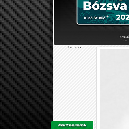
hivata
Ezt az 
h i r d e t é s