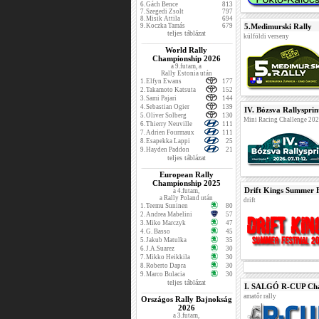
6.
Gách Bence
813
7.
Szegedi Zsolt
797
8.
Misik Attila
694
9.
Koczka Tamás
679
5.Medimurski Rally
teljes táblázat
külföldi verseny
World Rally
Championship 2026
a 9.futam, a
Rally Estonia után
1.
Elfyn Ewans
177
2.
Takamoto Katsuta
152
3.
Sami Pajari
144
4.
Sebastian Ogier
139
IV. Bózsva Rallysprin
5.
Oliver Solberg
130
Mini Racing Challenge 20
6.
Thierry Neuville
111
7.
Adrien Fourmaux
111
8.
Esapekka Lappi
25
9.
Hayden Paddon
21
teljes táblázat
European Rally
Championship 2025
Drift Kings Summer F
a 4.futam,
a Rally Poland után
drift
1.
Teemu Suninen
80
2.
Andrea Mabelini
57
3.
Miko Marczyk
47
4.
G. Basso
45
5.
Jakub Matulka
35
6.
J.A.Suarez
30
7.
Mikko Heikkila
30
8.
Roberto Dapra
30
9.
Marco Bulacia
30
teljes táblázat
I. SALGÓ R-CUP Cha
amatőr rally
Országos Rally Bajnokság
2026
a 3.futam,