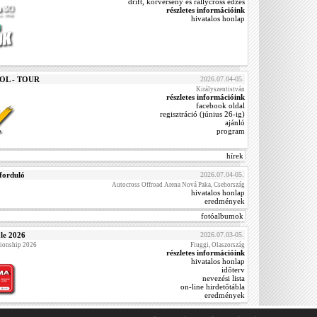
drift, körverseny és rallycross edzés
részletes információink
hivatalos honlap
OOL - TOUR
2026.07.04-05.
Királyszentistván
részletes információink
facebook oldal
regisztráció (június 26-ig)
ajánló
program
hírek
forduló
2026.07.04-05.
Autocross Offroad Arena Nová Paka, Csehország
hivatalos honlap
eredmények
fotóalbumok
le 2026
2026.07.03-05.
ionship 2026
Fiuggi, Olaszország
részletes információink
hivatalos honlap
időterv
nevezési lista
on-line hirdetőtábla
eredmények