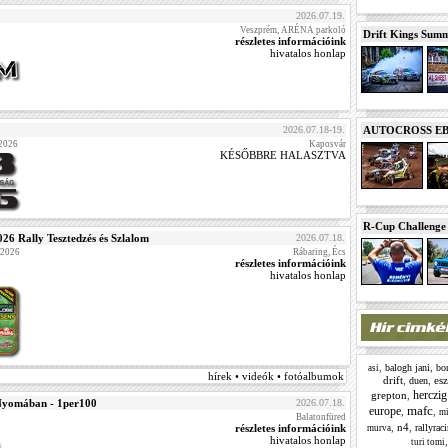
2026.07.19.
Veszprém, ARÉNA parkoló
Drift Kings Summe
részletes információink
hivatalos honlap
2026.07.18-19.
AUTOCROSS EB 2
 2026
Kaposvár
KÉSŐBBRE HALASZTVA
R-Cup Challeng
Rally Tesztedzés és Szlalom
2026.07.18.
2026
Rábaring, Écs
részletes információink
hivatalos honlap
,
,
balogh jani
bor
asi
hírek • videók • fotóalbumok
drift
,
,
es
duen
herczig
grepton
,
yomában - 1per100
2026.07.18.
mafc
europe
,
,
mi
Balatonfüred
,
n4
,
részletes információink
rallyrac
murva
hivatalos honlap
turi tomi