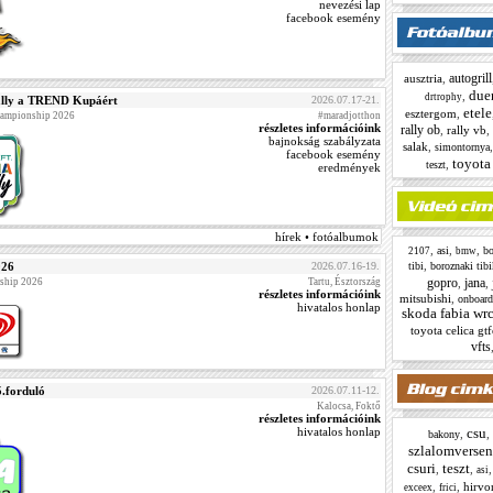
nevezési lap
facebook esemény
autogrill
ausztria
,
due
,
drtrophy
lly a TREND Kupáért
2026.07.17-21.
etele
esztergom
,
Championship 2026
#maradjotthon
részletes információink
rally ob
,
rally vb
,
bajnokság szabályzata
salak
,
simontornya
facebook esemény
toyota 
,
teszt
eredmények
hírek • fotóalbumok
,
,
,
asi
bo
2107
bmw
,
026
2026.07.16-19.
tibi
boroznaki tibi
gopro
jana
ship 2026
Tartu, Észtország
,
,
részletes információink
mitsubishi
,
onboard
hivatalos honlap
skoda fabia wr
toyota celica gt
vfts
.forduló
2026.07.11-12.
Kalocsa, Foktő
részletes információink
hivatalos honlap
csu
,
,
bakony
szlalomverse
csuri
teszt
,
,
asi
,
,
hirvo
exceex
frici