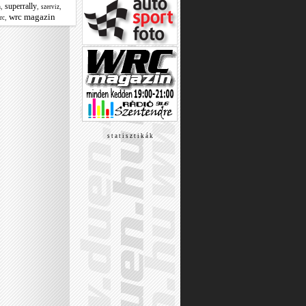
superrally
,
,
,
n
szerviz
wrc magazin
,
rc
s t a t i s z t i k á k