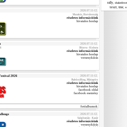
rally
,
shakedow
teszt
tme
,
,
w
2026.07.11-12.
Muraköz, Horvátország
részletes információink
hivatalos honlap
t
2026.07.11-12.
26
Bózsva - Kishuta
részletes információink
hivatalos honlap
versenykiírás
estival 2026
2026.07.11-12.
RabócsiRing, Máriapócs
részletes információink
hivatalos honlap
facebook oldal
facebook esemény
fotóalbumok
llenge
2026.07.11-12.
Salgótarján - Kazár
részletes információink
versenykiírás