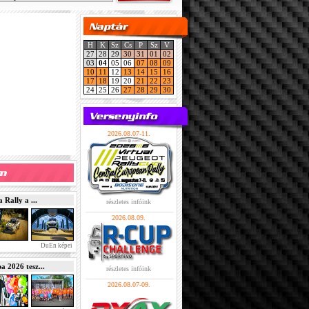
H
K
Sz
Cs
P
Sz
V
27
28
29
30
31
01
02
03
04
05
06
07
08
09
10
11
12
13
14
15
16
17
18
19
20
21
22
23
24
25
26
27
28
29
30
2026.08.07-11.
Rally a ...
részletes infóink
2026.08.09.
DuEn képei
2026 tesz...
részletes infóink
2026.08.07-09.