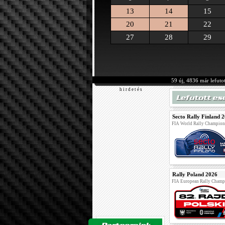
13
14
15
20
21
22
27
28
29
59 új, 4836 már lefuto
h i r d e t é s
Secto Rally Finland 
FIA World Rally Champion
Rally Poland 2026
FIA European Rally Champ