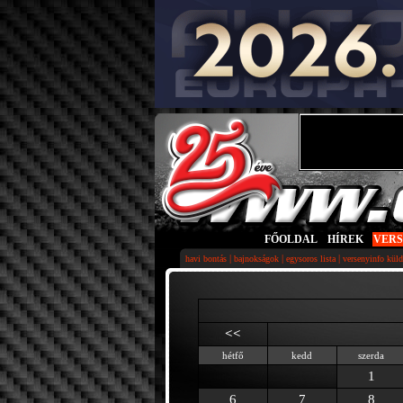
FŐOLDAL
|
HÍREK
|
VER
|
|
|
havi bontás
bajnokságok
egysoros lista
versenyinfo küld
<<
hétfő
kedd
szerda
1
6
7
8