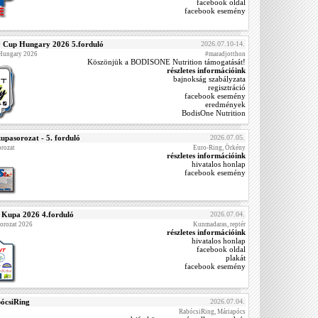
facebook oldal
facebook esemény
y Cup Hungary 2026 5.forduló
2026.07.10-14.
 Hungary 2026
#maradjotthon
Köszönjük a BODISONE Nutrition támogatását!
részletes információink
bajnokság szabályzata
regisztráció
facebook esemény
eredmények
BodisOne Nutrition
upasorozat - 5. forduló
2026.07.05.
rozat
Euro-Ring, Örkény
részletes információink
hivatalos honlap
facebook esemény
t Kupa 2026 4.forduló
2026.07.04.
sorozat 2026
Kunmadaras, reptér
részletes információink
hivatalos honlap
facebook oldal
plakát
facebook esemény
ócsiRing
2026.07.04.
RabócsiRing, Máriapócs