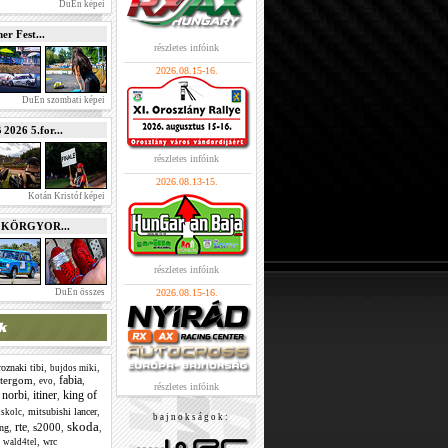
DuEn képei
r Fest...
részletes infóink
2026.08.15-16.
DuEn szombati képei
026 5.for...
részletes infóink
2026.08.13-15.
Kotán Kristóf képei
e KÖRGYOR...
részletes infóink
DuEn összes
2026.08.15-16.
,
,
oznaki tibi
bujdos miki
fabia
ztergom
,
,
,
evo
részletes infóink
 norbi
itiner
king of
,
,
,
,
mitsubishi lancer
skolc
b a j n o k s á g o k :
skoda
rte
,
,
s2000
,
,
ing
,
,
wrc
wald4tel