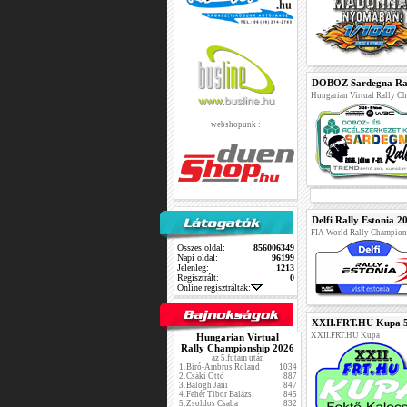
DOBOZ Sardegna Ra
Hungarian Virtual Rally 
webshopunk :
Delfi Rally Estonia 2
FIA World Rally Champion
Összes oldal:
856006349
Napi oldal:
96199
Jelenleg:
1213
Regisztrált:
0
Online regisztráltak:
XXII.FRT.HU Kupa 5
XXII.FRT.HU Kupa
Hungarian Virtual
Rally Championship 2026
az 5.futam után
1.
Biró-Ambrus Roland
1034
2.
Csáki Ottó
887
3.
Balogh Jani
847
4.
Fehér Tibor Balázs
845
5.
Zsoldos Csaba
832