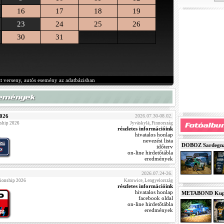
16
17
18
19
23
24
25
26
30
31
tt verseny, autós esemény az adatbázisban
2026
2026.07.30-08.02.
ship 2026
Jyväskylä, Finnország
részletes információink
hivatalos honlap
nevezési lista
DOBOZ Sardegna 
időterv
on-line hirdetőtábla
eredmények
2026.07.24-26.
ionship 2026
Katowice, Lengyelország
részletes információink
hivatalos honlap
METABOND Kupa 
facebook oldal
on-line hirdetőtábla
eredmények