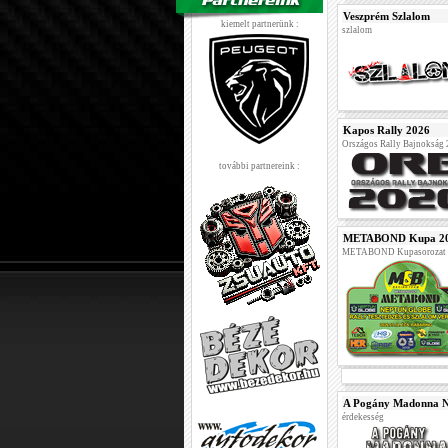
Veszprém Szlalom
kiemelt partnerünk :
szlalom
Kapos Rally 2026
Országos Rally Bajnokság
további partnereink :
METABOND Kupa 2026 
METABOND Kupasorozat 
A Pogány Madonna N
érdekesség