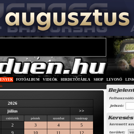
SENYEK
|
FOTÓALBUM
|
VIDEÓK
|
HIRDETŐTÁBLA
|
SHOP
|
LEVONÓ
|
LIN
és
2026
július
>>
csütörtök
péntek
szombat
vasárnap
2
3
4
5
9
10
11
12