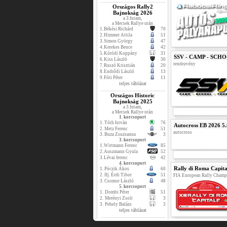
Országos Rally2
Bajnokság 2026
a 3.futam,
a Mecsek Rallye után
1.
Békési Richárd
70
2.
Himmer Attila
51
3.
Simon György
47
4.
Kerekes Bence
42
5.
Kóródi Koppány
31
SSV - CAMP - SCH
6.
Kiss László
30
rendezvény
7.
Ruszó Krisztián
20
8.
Endrődi László
13
9.
Fóti Péter
11
teljes táblázat
Országos Historic
Bajnokság 2025
a 3.futam,
a Mecsek Rallye után
1. korcsoport
1.
Tóth István
76
Autocross EB 2026 5.
2.
Metz Ferenc
51
autocross
3.
Buza Zsuzsanna
3
3. korcsoport
1.
Wirtmann Ferenc
85
2.
Auszmann Gyula
52
3.
Lévai ferenc
42
4. korcsoport
Rally di Roma Capita
1.
Póczik Ákos
60
2.
Ifj. Érdi Tibor
51
FIA European Rally Champ
3.
Csomor László
48
5. korcsoport
1.
Dombi Péter
51
2.
Merényi Zsolt
3
3.
Pehely Balázs
3
teljes táblázat