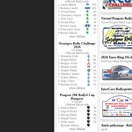
a Mecsek Rallye után
1.
László Martin
104
2.
Bodolai László
103
3.
Vincze Ferenc
85
4.
Trencsényi József
80
Virtual Peugeot Rall
5.
Tóth Tibor
55
6.
Osváth Péter
49
Virtual Peugeot Rally Cup
7.
Kovács Antal
49
8.
Trencsényi Vince
43
9.
Bujdos Miklós
37
teljes táblázat
Országos Rally Challenge
2026
a 3.futam,
a Mecsek Rallye után
1.
Helembai Zsolt
92
2026 Euro-Ring SSt k
2.
Hinger Dávid
88
2026 Euro-Ring SSt kupaso
3.
Rongits Attila
85
4.
Molnár Zoltán
62
5.
Helgert Tamás
58
6.
Tárkányi Sándor
35
7.
Csáthy Miklós
34
8.
Nagy Gábor
27
9.
Ruszkai Attila
24
teljes táblázat
InterCars Rallysprin
Intercars Rallysprint Kupa
Peugeot 208 Rally4 Cup
Hungary
a 3.futam,
a Mecsek Rallye után
1.
Faltusz Dávid
38
2.
Zagyva Dorka
34
3.
Herczig Patrik
29
4.
Hibján József
29
5.
Tellér Antal
16
Autós pályanap - Rab
Bertalan Márton
-
teljes táblázat
egyéb