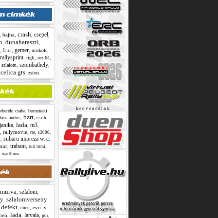
crash
csepel
,
bajna
,
,
,
n
dunaharaszti
,
,
gemer
,
frici
,
,
,
miskolc
rallysprint
,
,
,
rigli
rozi64
szombathely
,
,
,
szlalom
celica gts
,
zsiros
k e d v e n c e i n k
,
rbereki csaba
boroznaki
bzrt
,
,
,
kiss andris
crash
lada
janika
m3
,
,
,
,
rallymovie
,
,
,
rte
s2000
c
subaru impreza wrc
,
,
trabant
four
,
,
,
turi tomi
,
wartbmw
murva
szlalom
,
,
ny
szlalomverseny
,
defekt
,
,
,
evo iv
,
duen
lada
latvala
nen
,
,
,
,
por