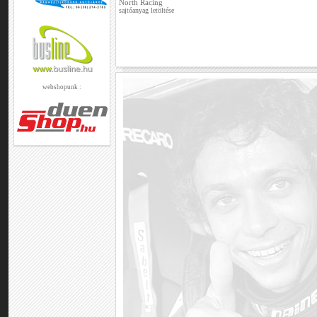
North Racing
sajtóanyag letöltése
webshopunk :