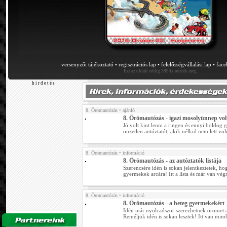
versenyzői tájékoztató
•
regisztrációs lap
•
felelősségvállalási lap
•
fac
Ezt az oldalt eddig 3894x nézték meg.
h i r d e t é s
8. Örömautózás
• ajánló
8. Örömautózás - igazi mosolyünnep vol
Jó volt kint lenni a ringen és ennyi boldog g
önzetlen autóztatót, akik nélkül nem lett vo
8. Örömautózás
• információ
8. Örömautózás - az autóztatók listája
Szerencsére idén is sokan jelentkeztetek, ho
gyermekek arcára! Itt a lista és már van végre
8. Örömautózás
• információ
8. Örömautózás - a beteg gyermekekért
Idén már nyolcadszor szerezhetnek örömet
Reméljük idén is sokan lesztek! Itt van mind