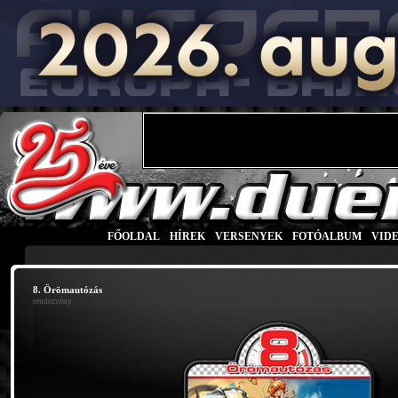
FŐOLDAL
|
HÍREK
|
VERSENYEK
|
FOTÓALBUM
|
VID
8. Örömautózás
rendezvény