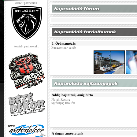
kiemelt partnerünk :
8. Örömautózás
további partnereink :
Hungaroring • egyéb
Addig hajtottuk, amíg bírta
North Racing
sajtóanyag letöltése
A ringen autóztatunk