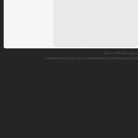
DuEn © 1999-2026 •
impres
A honlap eredeti tartalma, illetve oldalainak bármilyen alkotóeleme (szöveg, ké