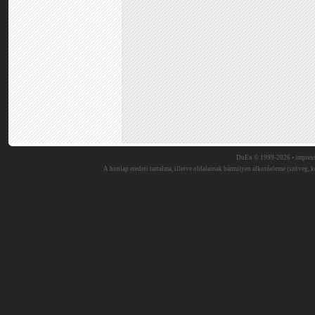
DuEn © 1999-2026 •
impres
A honlap eredeti tartalma, illetve oldalainak bármilyen alkotóeleme (szöveg, ké