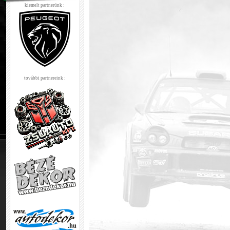
kiemelt partnerünk :
további partnereink :