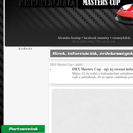
hivatalos honlap
•
facebook esemény
•
versenykiírás
Ezt az oldalt eddig 1201x nézték meg.
h i r d e t é s
DRX Masters Cup
• ajánló
DRX Masters Cup - egy új sorozat indu
Május 22-én indul a kiskunlacházi arénában
csak a pilótáknak, de az egész családnak pr