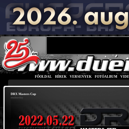
FŐOLDAL
|
HÍREK
|
VERSENYEK
|
FOTÓALBUM
|
VID
DRX Masters Cup
rendezvény