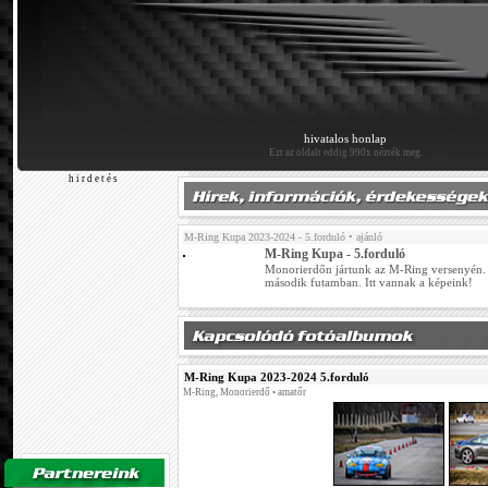
hivatalos honlap
Ezt az oldalt eddig 990x nézték meg.
h i r d e t é s
M-Ring Kupa 2023-2024 - 5.forduló
• ajánló
M-Ring Kupa - 5.forduló
Monorierdőn jártunk az M-Ring versenyén.
második futamban. Itt vannak a képeink!
M-Ring Kupa 2023-2024 5.forduló
M-Ring, Monorierdő • amatőr