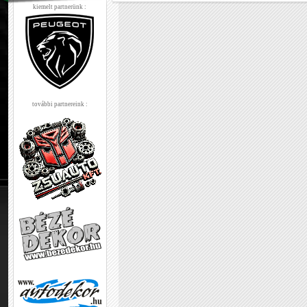
kiemelt partnerünk :
további partnereink :