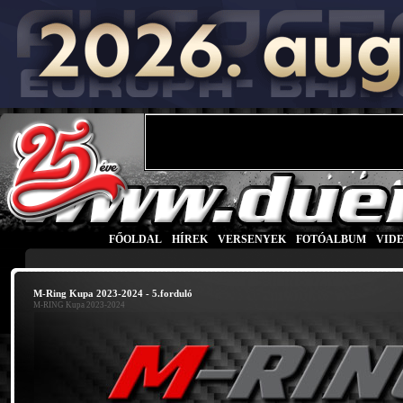
FŐOLDAL
|
HÍREK
|
VERSENYEK
|
FOTÓALBUM
|
VID
M-Ring Kupa 2023-2024 - 5.forduló
M-RING Kupa 2023-2024