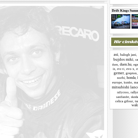
Drift Kings Summe
asi
,
balogh jani
,
bujdos miki
,
ca
duen.hu
,
,
ege
duen
,
,
evo x
,
ix
evo vi
e
gemer
,
grepton
honda
norbi
,
,
europe
,
,
ma
kumho
mitsubishi lanc
,
rally
rallycross
,
skoda
sandlander
celica gtfour
,
tu
wald