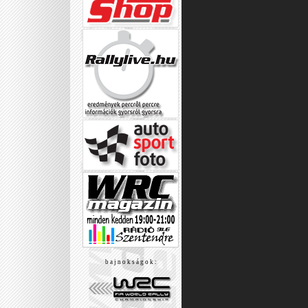
b a j n o k s á g o k :