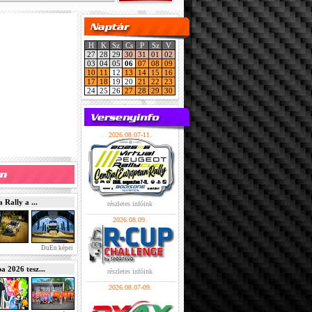
H
K
Sz
Cs
P
Sz
V
27
28
29
30
31
01
02
03
04
05
06
07
08
09
10
11
12
13
14
15
16
17
18
19
20
21
22
23
24
25
26
27
28
29
30
2026.08.07-11.
Rally a ...
részletes infóink
2026.08.09.
DuEn képei
2026 tesz...
részletes infóink
2026.08.07-09.