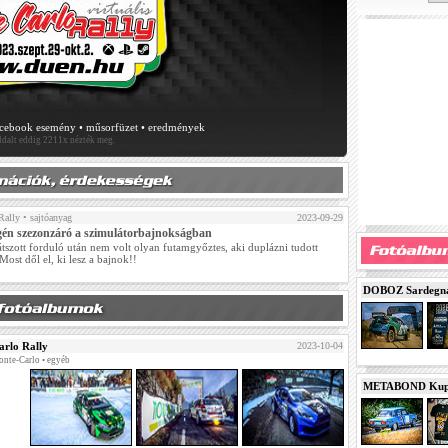
acebook esemény
•
műsorfüzet
•
eredmények
oldalt eddig 2211x nézték meg.
Rally
• sajtóanyag
2023-09-29
gén szezonzáró a szimulátorbajnokságban
átszott forduló után nem volt olyan futamgyőztes, aki duplázni tudott
Most dől el, ki lesz a bajnok!!
DOBOZ Sardegna 
rlo Rally
2023-10-04
nte-Carlo • egyéb
METABOND Kupa 