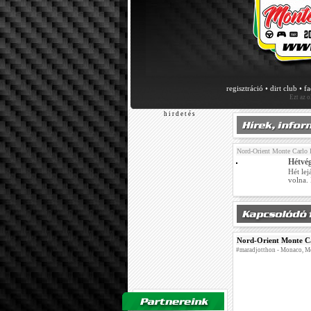
regisztráció
•
dirt club
•
f
Ezt az 
h i r d e t é s
Nord-Orient Monte Carlo 
Hétvé
Hét lej
volna. 
Nord-Orient Monte Ca
#maradjotthon - Monaco, Mo