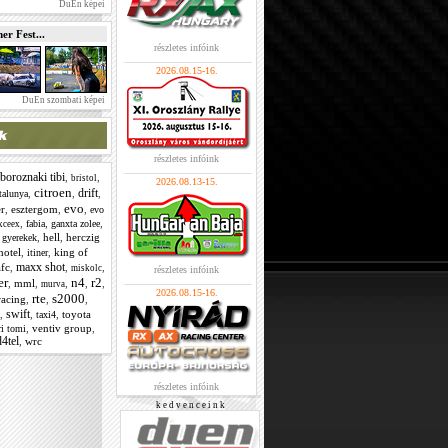
DuEn képei
r Fest...
részletes infóink
2026.08.15-16.
DuEn szombati képei
részletes infóink
boroznaki tibi
,
,
bristol
2026.08.13-15.
citroen
drift
,
,
,
talunya
evo
r
,
esztergom
,
,
evo
,
,
,
fabia
ganxta zolee
xceex
,
,
hell
,
herczig
gyerekek
hotel
,
,
king of
itiner
maxx shot
fc
,
,
,
miskolc
részletes infóink
er
n4
r2
,
mml
,
,
,
,
murva
2026.08.15-16.
rte
s2000
racing
,
,
,
swift
,
,
,
toyota
taxi4
,
ventiv group
,
ri tomi
4tel
,
wrc
részletes infóink
k e d v e n c e i n k