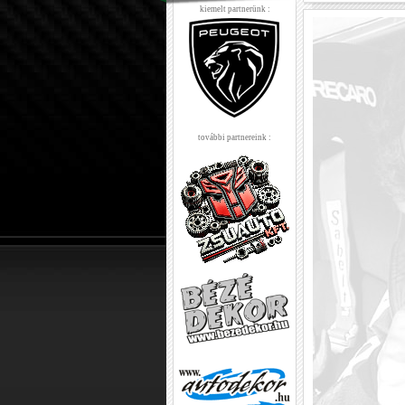
kiemelt partnerünk :
további partnereink :