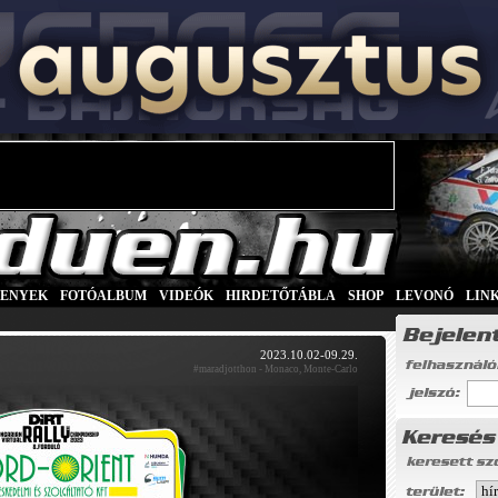
SENYEK
|
FOTÓALBUM
|
VIDEÓK
|
HIRDETŐTÁBLA
|
SHOP
|
LEVONÓ
|
LIN
2023.10.02-09.29.
#maradjotthon - Monaco, Monte-Carlo