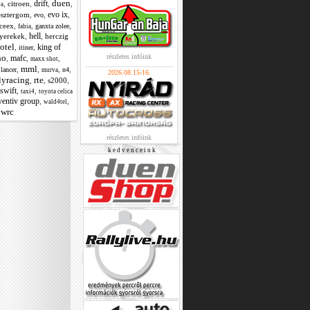
duen
drift
,
citroen
,
,
,
ya
evo ix
esztergom
,
,
,
evo
ceex
,
,
,
ganxta zolee
fabia
hell
yerekek
,
,
herczig
otel
king of
,
,
itiner
ho
részletes infóink
mafc
,
,
,
maxx shot
mml
,
,
,
,
lancer
n4
murva
2026.08.15-16.
llyracing
rte
,
,
s2000
,
swift
,
,
taxi4
toyota celica
ventiv group
,
,
wald4tel
wrc
részletes infóink
k e d v e n c e i n k