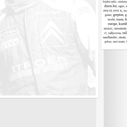
,
bujdos miki
catalun
duen.hu
,
eger
,
evo x
evo vi
,
,
ex
grepton
,
,
g
gemer
h
norbi
,
,
honda
kum
europe
,
,
mitsubishi 
miskolc
ra
,
rallycross
,
r2
sandlander
,
,
skoda
,
turi tomi
,
gtfour