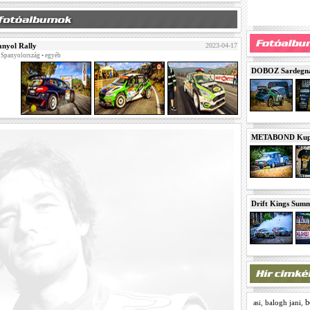
nyol Rally
2023-04-17
, Spanyolország • egyéb
DOBOZ Sardegna 
METABOND Kupa 
Drift Kings Summe
b
,
balogh jani
,
asi