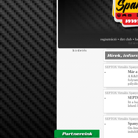
regisztráció
•
dirt club
•
f
Ezt az 
h i r d e t é s
SEPTOX Virtuális Spanyo
Már a
A K&H 
folyta
pályák
SEPTOX Virtuális Spanyo
SEPTO
Itt a b
lehető
SEPTOX Virtuális Spanyo
Spanyo
On-line
induló