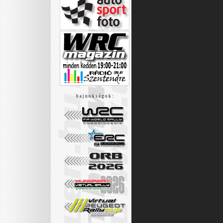
b a j n o k s á g o k :