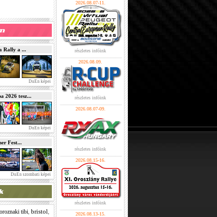
2026.08.07-11.
Rally a ...
részletes infóink
2026.08.09.
DuEn képei
2026 tesz...
részletes infóink
2026.08.07-09.
DuEn képei
r Fest...
részletes infóink
2026.08.15-16.
DuEn szombati képei
részletes infóink
bristol
oroznaki tibi
,
,
2026.08.13-15.