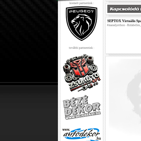
kiemelt partnerünk :
SEPTOX Virtuális Spa
#maradjotthon - Ridabelles
további partnereink :