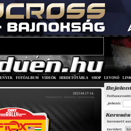
SENYEK
|
FOTÓALBUM
|
VIDEÓK
|
HIRDETŐTÁBLA
|
SHOP
|
LEVONÓ
|
LIN
2023.04.17-14.
#maradjotthon - Ridabelles, Spanyolország