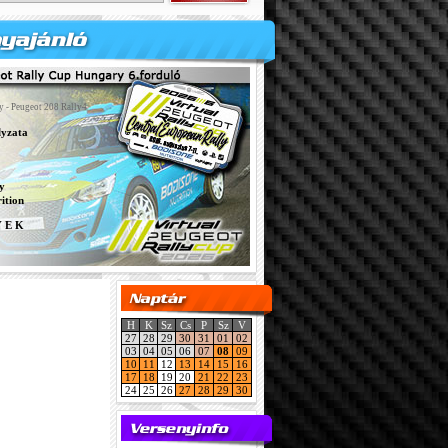
y - Peugeot 208 Rally4
lyzata
y
ition
Y E K
H
K
Sz
Cs
P
Sz
V
27
28
29
30
31
01
02
03
04
05
06
07
08
09
10
11
12
13
14
15
16
17
18
19
20
21
22
23
24
25
26
27
28
29
30