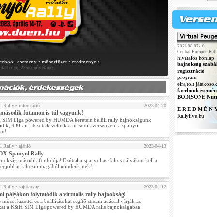
2026.08.07-10.
Central Europen Rall
hivatalos honlap
acebook esemény
•
műsorfüzet
•
eredmények
bajnokság szabá
oldalt eddig 2358x nézték meg.
regisztráció
program
elrajtolt játékosok
facebook esemén
BODISONE Nutr
l Rally
• információ
2023-04-20
E R E D M É N 
 második futamon is túl vagyunk!
Rallylive.hu
SIM Liga powered by HUMDA keretein belüli rally bajnokságunk
tódik, 400-an játszottak velünk a második versenyen, a spanyol
on!
l Rally
• ajánló
2023-04-13
X Spanyol Rally
ajnokság második fordulója! Ezúttal a spanyol aszfaltos pályákon kell a
 legjobbat kihozni magából mindenkinek!
l Rally
• sajtóanyag
2023-04-12
l pályákon folytatódik a virtuális rally bajnokság!
 műsorfüzettel és a beállításokat segítő stream adással várják az
kat a K&H SIM Liga powered by HUMDA ralis bajnokságában